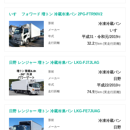
いすゞ フォワード 増トン 冷蔵冷凍バン 2PG-FTR90V2
形状
冷凍冷蔵バン
メーカー
いすゞ
年式
平成31・令和元/2019
年
走行距離
32.2
万km
(実走行距離)
日野 レンジャー 増トン 冷蔵冷凍バン LKG-FJ7JLAG
形状
冷凍冷蔵バン
メーカー
日野
年式
平成22/2010
年
走行距離
74.9
万km
(実走行距離)
日野 レンジャー 増トン 冷蔵冷凍バン LKG-FE7JUAG
形状
冷凍冷蔵バン
メーカー
日野