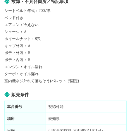
故障・不具合箇所／特記事項
シートベルト年式：2007年
ベッド付き
エアコン：冷えない
シャーシ：Ａ
ホイールナット：8穴
キャブ外装：Ａ
ボディ外装：Ｂ
ボディ内装：Ｂ
エンジン：オイル漏れ
ターボ：オイル漏れ
室内機ネジ外れて落ちそう(パレットで固定)
販売条件
車台番号
視認可能
場所
愛知県
日程
引渡予定時期: 2019年04月01日～