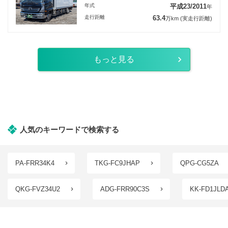
年式
平成23/2011
年
走行距離
63.4
万km
(実走行距離)
もっと見る
人気のキーワードで検索する
PA-FRR34K4
TKG-FC9JHAP
QPG-CG5ZA
QKG-FVZ34U2
ADG-FRR90C3S
KK-FD1JLD