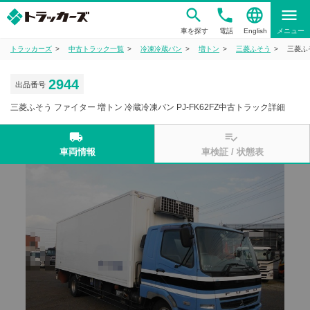
phone
language
menu
車を探す
電話
English
メニュー
トラッカーズ
中古トラック一覧
冷凍冷蔵バン
増トン
三菱ふそう
三菱ふ
2944
出品番号
三菱ふそう ファイター 増トン 冷蔵冷凍バン PJ-FK62FZ中古トラック詳細
local_shipping
playlist_add_check
車両情報
車検証 / 状態表