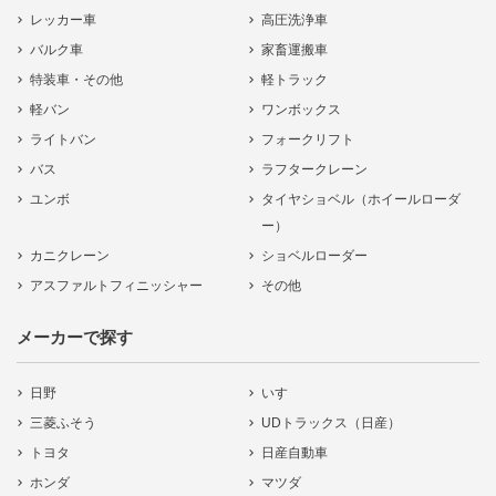
レッカー車
高圧洗浄車
バルク車
家畜運搬車
特装車・その他
軽トラック
軽バン
ワンボックス
ライトバン
フォークリフト
バス
ラフタークレーン
ユンボ
タイヤショベル（ホイールローダ
ー）
カニクレーン
ショベルローダー
アスファルトフィニッシャー
その他
メーカーで探す
日野
いすゞ
三菱ふそう
UDトラックス（日産）
トヨタ
日産自動車
ホンダ
マツダ