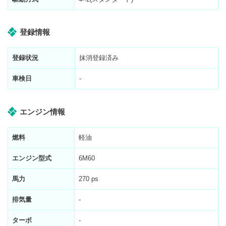
登録情報
登録状況
抹消登録済み
車検日
-
エンジン情報
燃料
軽油
エンジン型式
6M60
馬力
270 ps
排気量
-
ターボ
-