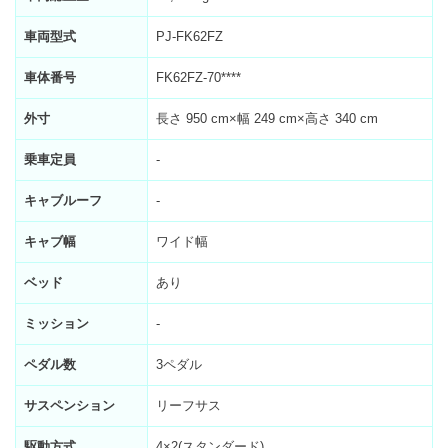
車両型式
PJ-FK62FZ
車体番号
FK62FZ-70****
外寸
長さ 950 cm×幅 249 cm×高さ 340 cm
乗車定員
-
キャブルーフ
-
キャブ幅
ワイド幅
ベッド
あり
ミッション
-
ペダル数
3ペダル
サスペンション
リーフサス
駆動方式
4×2(スタンダード)