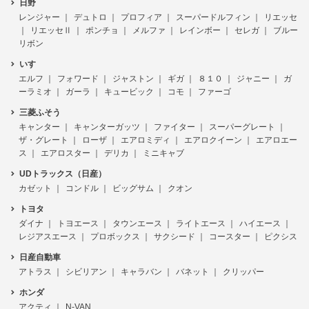
日野
レンジャー
デュトロ
プロフィア
スーパードルフィン
リエッセ
リエッセⅡ
ポンチョ
メルファ
レインボー
セレガ
ブルー
リボン
いすゞ
エルフ
フォワード
ジャストン
ギガ
８１０
ジャニー
ガ
ーラミオ
ガーラ
キュービック
コモ
ファーゴ
三菱ふそう
キャンター
キャンターガッツ
ファイター
スーパーグレート
ザ・グレート
ローザ
エアロミディ
エアロクイーン
エアロエー
ス
エアロスター
デリカ
ミニキャブ
UDトラックス（日産）
カゼット
コンドル
ビッグサム
クオン
トヨタ
ダイナ
トヨエース
タウンエース
ライトエース
ハイエース
レジアスエース
プロボックス
サクシード
コースター
ピクシス
日産自動車
アトラス
シビリアン
キャラバン
バネット
クリッパー
ホンダ
アクティ
N-VAN