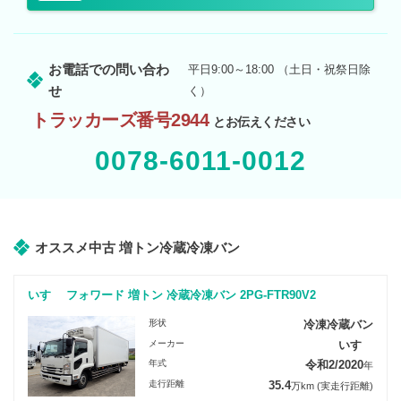
お電話での問い合わ
平日9:00～18:00 （土日・祝祭日除
せ
く）
トラッカーズ番号2944
とお伝えください
0078-6011-0012
オススメ中古 増トン冷蔵冷凍バン
いすゞ フォワード 増トン 冷蔵冷凍バン 2PG-FTR90V2
形状
冷凍冷蔵バン
メーカー
いすゞ
年式
令和2/2020
年
走行距離
35.4
万km
(実走行距離)