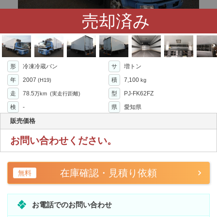
売却済み
形
冷凍冷蔵バン
サ
増トン
年
2007
積
7,100
(H19)
kg
走
78.5
型
PJ-FK62FZ
万km
(実走行距離)
検
-
県
愛知県
販売価格
お問い合わせください。
在庫確認・見積り依頼
無料
お電話でのお問い合わせ