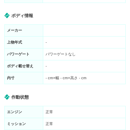
ボディ情報
メーカー
上物年式
-
パワーゲート
パワーゲートなし
ボディ載せ替え
-
内寸
-
cm×幅
-
cm×高さ
-
cm
作動状態
エンジン
正常
ミッション
正常