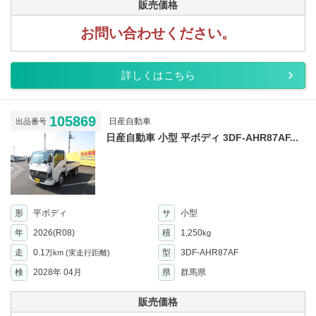
販売価格
お問い合わせください。
詳しくはこちら
105869
日産自動車
出品番号
日産自動車 小型 平ボディ 3DF-AHR87AF...
形
平ボディ
サ
小型
年
2026(R08)
積
1,250
kg
走
0.1
型
3DF-AHR87AF
万km
(実走行距離)
検
2028年 04月
県
群馬県
販売価格