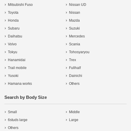
Mitsubishi Fuso
Nissan UD
Toyota
Nissan
Honda
Mazda
Subaru
Suzuki
Daihatsu
Mercedes
Volvo
Scania
Tokyu
Tohosyaryou
Hanamidai
Trex
Trail mobile
Fullhalf
Yusoki
Dainichi
Hamana works
Others
Search by Body Size
Small
Middle
6studs large
Large
Others