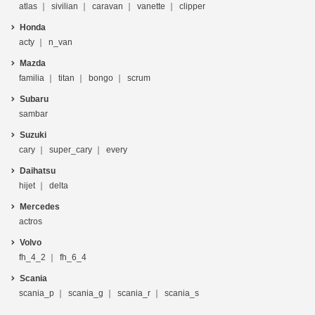
atlas
sivilian
caravan
vanette
clipper
Honda
acty
n_van
Mazda
familia
titan
bongo
scrum
Subaru
sambar
Suzuki
cary
super_cary
every
Daihatsu
hijet
delta
Mercedes
actros
Volvo
fh_4_2
fh_6_4
Scania
scania_p
scania_g
scania_r
scania_s