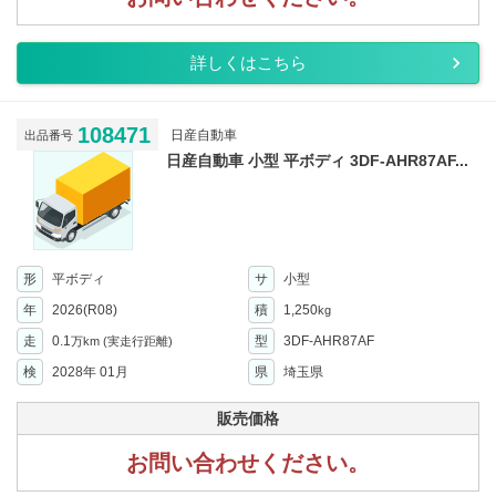
詳しくはこちら
108471
日産自動車
出品番号
日産自動車 小型 平ボディ 3DF-AHR87AF...
形
平ボディ
サ
小型
年
2026(R08)
積
1,250
kg
走
0.1
型
3DF-AHR87AF
万km
(実走行距離)
検
2028年 01月
県
埼玉県
販売価格
お問い合わせください。