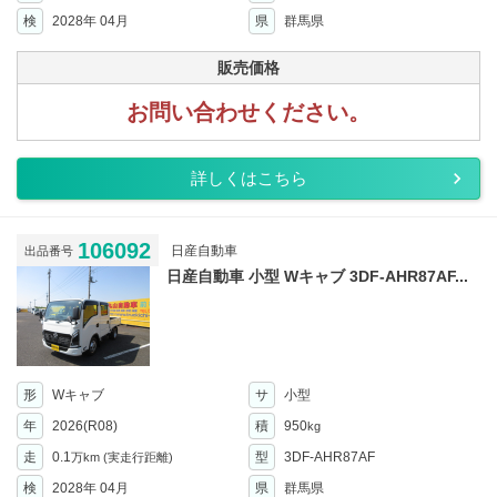
検
2028年 04月
県
群馬県
販売価格
お問い合わせください。
詳しくはこちら
106092
日産自動車
出品番号
日産自動車 小型 Wキャブ 3DF-AHR87AF...
形
Wキャブ
サ
小型
年
2026(R08)
積
950
kg
走
0.1
型
3DF-AHR87AF
万km
(実走行距離)
検
2028年 04月
県
群馬県