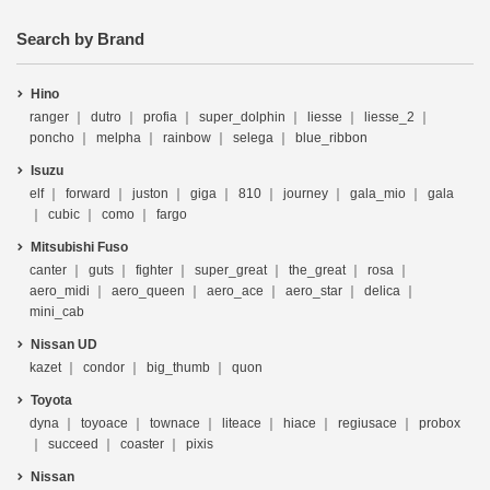
Search by Brand
Hino
ranger
dutro
profia
super_dolphin
liesse
liesse_2
poncho
melpha
rainbow
selega
blue_ribbon
Isuzu
elf
forward
juston
giga
810
journey
gala_mio
gala
cubic
como
fargo
Mitsubishi Fuso
canter
guts
fighter
super_great
the_great
rosa
aero_midi
aero_queen
aero_ace
aero_star
delica
mini_cab
Nissan UD
kazet
condor
big_thumb
quon
Toyota
dyna
toyoace
townace
liteace
hiace
regiusace
probox
succeed
coaster
pixis
Nissan