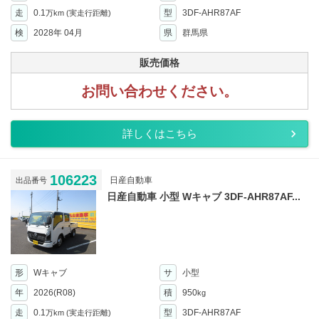
走
0.1
型
3DF-AHR87AF
万km
(実走行距離)
検
2028年 04月
県
群馬県
販売価格
お問い合わせください。
詳しくはこちら
106223
日産自動車
出品番号
日産自動車 小型 Wキャブ 3DF-AHR87AF...
形
Wキャブ
サ
小型
年
2026(R08)
積
950
kg
走
0.1
型
3DF-AHR87AF
万km
(実走行距離)