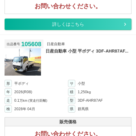
お問い合わせください。
詳しくはこちら
105608
日産自動車
出品番号
日産自動車 小型 平ボディ 3DF-AHR87AF...
形
平ボディ
サ
小型
年
2026(R08)
積
1,250
kg
走
0.1
型
3DF-AHR87AF
万km
(実走行距離)
検
2028年 04月
県
群馬県
販売価格
お問い合わせください。