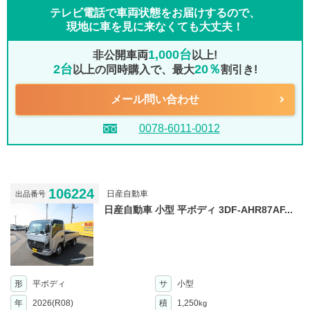
テレビ電話で車両状態をお届けするので、
現地に車を見に来なくても大丈夫！
1,000台
非公開車両
以上!
2台
20％
以上の同時購入で、最大
割引き!
メール問い合わせ
0078-6011-0012
106224
日産自動車
出品番号
日産自動車 小型 平ボディ 3DF-AHR87AF...
形
平ボディ
サ
小型
年
2026(R08)
積
1,250
kg