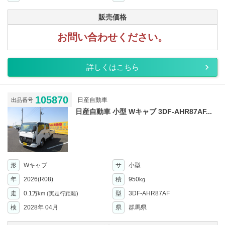
販売価格
お問い合わせください。
詳しくはこちら
105870
日産自動車
出品番号
日産自動車 小型 Wキャブ 3DF-AHR87AF...
形
Wキャブ
サ
小型
年
2026(R08)
積
950
kg
走
0.1
型
3DF-AHR87AF
万km
(実走行距離)
検
2028年 04月
県
群馬県