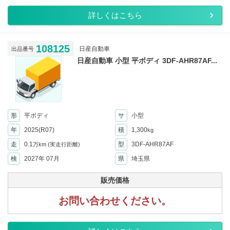
詳しくはこちら
108125
日産自動車
出品番号
日産自動車 小型 平ボディ 3DF-AHR87AF...
形
平ボディ
サ
小型
年
2025(R07)
積
1,300
kg
走
0.1
型
3DF-AHR87AF
万km
(実走行距離)
検
2027年 07月
県
埼玉県
販売価格
お問い合わせください。