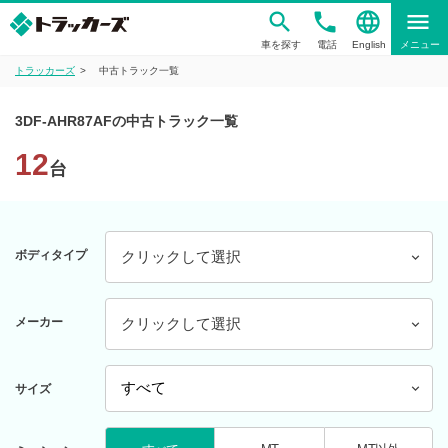
phone
language
menu
車を探す
電話
English
メニュー
トラッカーズ
中古トラック一覧
3DF-AHR87AFの中古トラック一覧
12
台
ボディタイプ
クリックして選択
メーカー
クリックして選択
サイズ