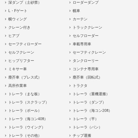
深ダンプ（土砂禁）
ローダーダンプ
L・Fゲート
幌車
幌ウィング
カーテン
クレーン付き
トラッククレーン
ヒアブ
セルフローダー
セーフティローダー
車載専用車
セルフクレーン
セーフティクレーン
ヒップリフター
タンクローリー
ミキサー車
コンテナ専用車
塵芥車（プレス式）
塵芥車（回転式）
高所作業車
トラクタ
トレーラ（まな板）
トレーラ（重機運搬）
トレーラ（スクラップ）
トレーラ（ダンプ）
トレーラ（ポール）
トレーラ（海コン20ft）
トレーラ（海コン40ft）
トレーラ（平）
トレーラ（ウイング）
トレーラ（バン）
トレーラ（その他）
チップ運搬