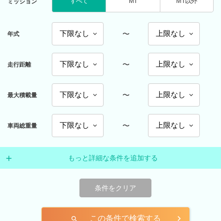
すべて
MT
MT以外
ミッション
〜
年式
〜
走行距離
〜
最大積載量
〜
車両総重量
もっと詳細な条件を追加する
条件をクリア
この条件で検索する
search