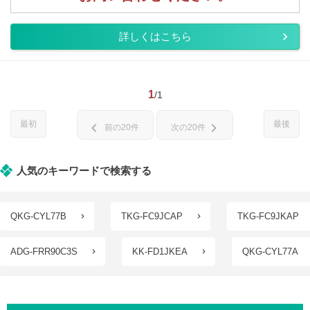
詳しくはこちら
1
/1
最初
最後
chevron_left
chevron_right
前の20件
次の20件
人気のキーワードで検索する
QKG-CYL77B
TKG-FC9JCAP
TKG-FC9JKAP
ADG-FRR90C3S
KK-FD1JKEA
QKG-CYL77A