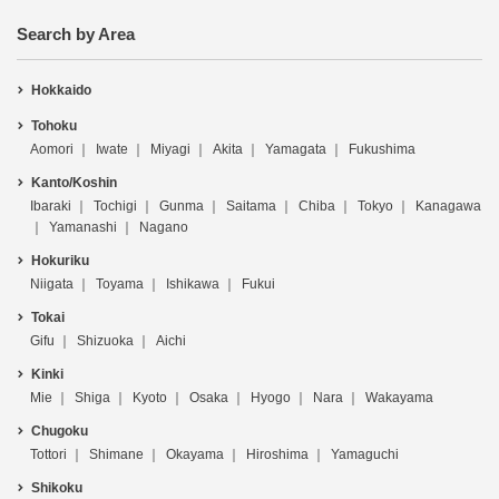
Search by Area
Hokkaido
Tohoku
Aomori
Iwate
Miyagi
Akita
Yamagata
Fukushima
Kanto/Koshin
Ibaraki
Tochigi
Gunma
Saitama
Chiba
Tokyo
Kanagawa
Yamanashi
Nagano
Hokuriku
Niigata
Toyama
Ishikawa
Fukui
Tokai
Gifu
Shizuoka
Aichi
Kinki
Mie
Shiga
Kyoto
Osaka
Hyogo
Nara
Wakayama
Chugoku
Tottori
Shimane
Okayama
Hiroshima
Yamaguchi
Shikoku