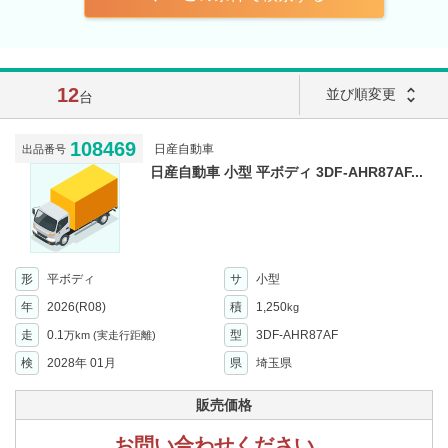
12
unfold_more
並び順変更
台
108469
日産自動車
出品番号
日産自動車 小型 平ボディ 3DF-AHR87AF...
形
平ボディ
サ
小型
年
2026(R08)
積
1,250
kg
走
0.1
型
3DF-AHR87AF
万km
(実走行距離)
検
2028年 01月
県
埼玉県
販売価格
お問い合わせください。