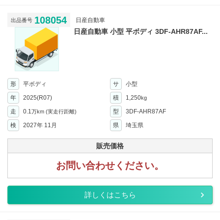
108054
日産自動車
出品番号
日産自動車 小型 平ボディ 3DF-AHR87AF...
形
平ボディ
サ
小型
年
2025(R07)
積
1,250
kg
走
0.1
型
3DF-AHR87AF
万km
(実走行距離)
検
2027年 11月
県
埼玉県
販売価格
お問い合わせください。
詳しくはこちら