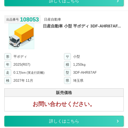
詳しくはこちら
108053
日産自動車
出品番号
日産自動車 小型 平ボディ 3DF-AHR87AF...
形
平ボディ
サ
小型
年
2025(R07)
積
1,250
kg
走
0.1
型
3DF-AHR87AF
万km
(実走行距離)
検
2027年 11月
県
埼玉県
販売価格
お問い合わせください。
詳しくはこちら