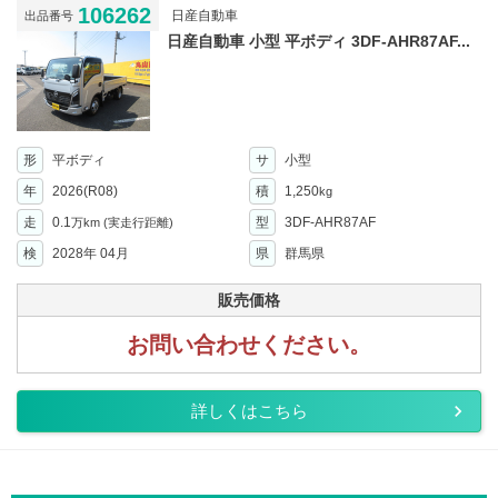
106262
日産自動車
出品番号
日産自動車 小型 平ボディ 3DF-AHR87AF...
形
平ボディ
サ
小型
年
2026(R08)
積
1,250
kg
走
0.1
型
3DF-AHR87AF
万km
(実走行距離)
検
2028年 04月
県
群馬県
販売価格
お問い合わせください。
詳しくはこちら