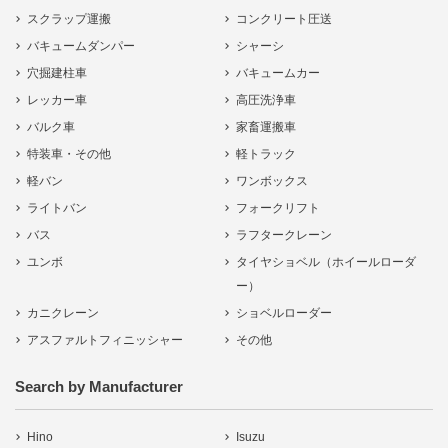
スクラップ運搬
コンクリート圧送
バキュームダンパー
シャーシ
穴掘建柱車
バキュームカー
レッカー車
高圧洗浄車
バルク車
家畜運搬車
特装車・その他
軽トラック
軽バン
ワンボックス
ライトバン
フォークリフト
バス
ラフタークレーン
ユンボ
タイヤショベル（ホイールローダ
ー）
カニクレーン
ショベルローダー
アスファルトフィニッシャー
その他
Search by Manufacturer
Hino
Isuzu