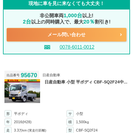
現地に車を見に来なくても大丈夫！
1,000台
非公開車両
以上!
2台
20％
以上の同時購入で、最大
割引き!
メール問い合わせ
0078-6011-0012
95670
日産自動車
出品番号
日産自動車 小型 平ボディ CBF-SQ2F24中...
形
平ボディ
サ
小型
年
2016(H28)
積
1,500
kg
走
3.3
型
CBF-SQ2F24
万km
(実走行距離)