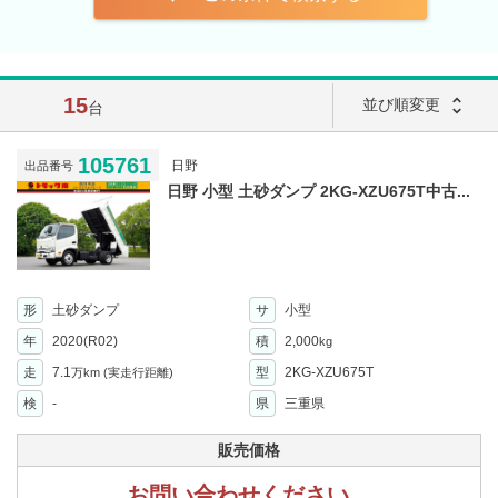
15
unfold_more
並び順変更
台
105761
日野
出品番号
日野 小型 土砂ダンプ 2KG-XZU675T中古...
形
土砂ダンプ
サ
小型
年
2020(R02)
積
2,000
kg
走
7.1
型
2KG-XZU675T
万km
(実走行距離)
検
-
県
三重県
販売価格
お問い合わせください。