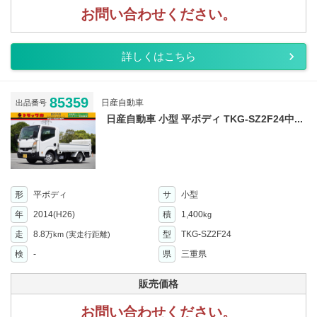
お問い合わせください。
詳しくはこちら
85359
日産自動車
出品番号
日産自動車 小型 平ボディ TKG-SZ2F24中...
形
平ボディ
サ
小型
年
2014(H26)
積
1,400
kg
走
8.8
型
TKG-SZ2F24
万km
(実走行距離)
検
-
県
三重県
販売価格
お問い合わせください。