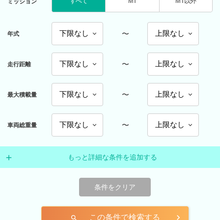
すべて
MT
MT以外
ミッション
〜
年式
〜
走行距離
〜
最大積載量
〜
車両総重量
もっと詳細な条件を追加する
条件をクリア
この条件で検索する
search