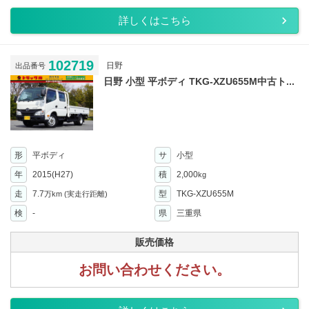
詳しくはこちら
102719
日野
出品番号
日野 小型 平ボディ TKG-XZU655M中古ト...
形
平ボディ
サ
小型
年
2015(H27)
積
2,000
kg
走
7.7
型
TKG-XZU655M
万km
(実走行距離)
検
-
県
三重県
販売価格
お問い合わせください。