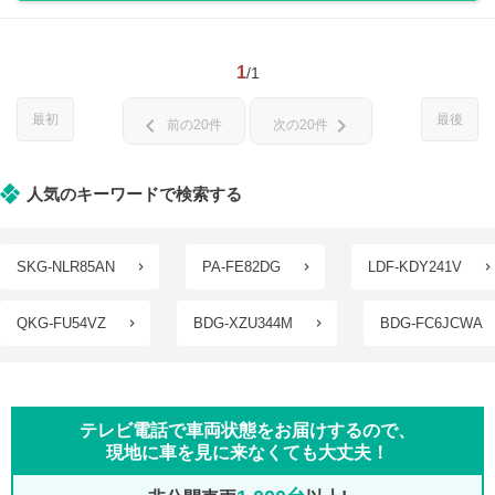
1
/1
最初
最後
chevron_left
chevron_right
前の20件
次の20件
人気のキーワードで検索する
SKG-NLR85AN
PA-FE82DG
LDF-KDY241V
QKG-FU54VZ
BDG-XZU344M
BDG-FC6JCWA
テレビ電話で車両状態をお届けするので、
現地に車を見に来なくても大丈夫！