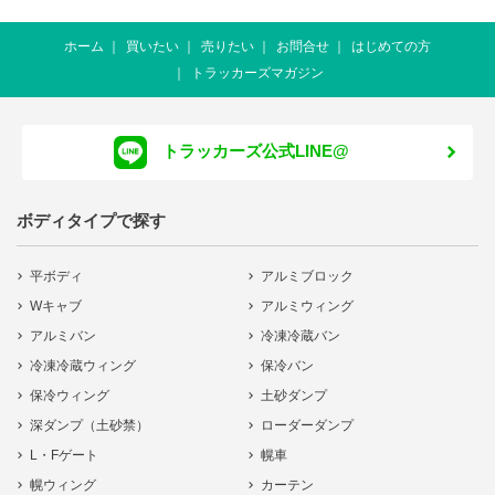
ホーム
買いたい
売りたい
お問合せ
はじめての方
トラッカーズマガジン
トラッカーズ公式LINE@
ボディタイプで探す
平ボディ
アルミブロック
Wキャブ
アルミウィング
アルミバン
冷凍冷蔵バン
冷凍冷蔵ウィング
保冷バン
保冷ウィング
土砂ダンプ
深ダンプ（土砂禁）
ローダーダンプ
L・Fゲート
幌車
幌ウィング
カーテン