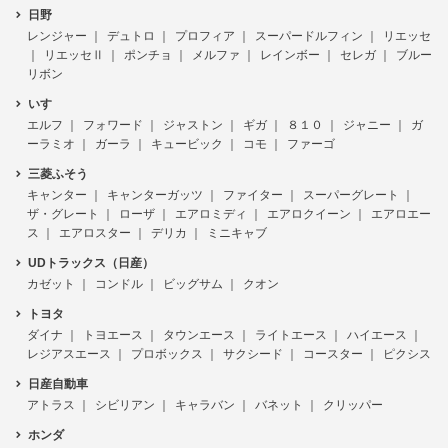
日野
レンジャー
デュトロ
プロフィア
スーパードルフィン
リエッセ
リエッセⅡ
ポンチョ
メルファ
レインボー
セレガ
ブルー
リボン
いすゞ
エルフ
フォワード
ジャストン
ギガ
８１０
ジャニー
ガ
ーラミオ
ガーラ
キュービック
コモ
ファーゴ
三菱ふそう
キャンター
キャンターガッツ
ファイター
スーパーグレート
ザ・グレート
ローザ
エアロミディ
エアロクイーン
エアロエー
ス
エアロスター
デリカ
ミニキャブ
UDトラックス（日産）
カゼット
コンドル
ビッグサム
クオン
トヨタ
ダイナ
トヨエース
タウンエース
ライトエース
ハイエース
レジアスエース
プロボックス
サクシード
コースター
ピクシス
日産自動車
アトラス
シビリアン
キャラバン
バネット
クリッパー
ホンダ