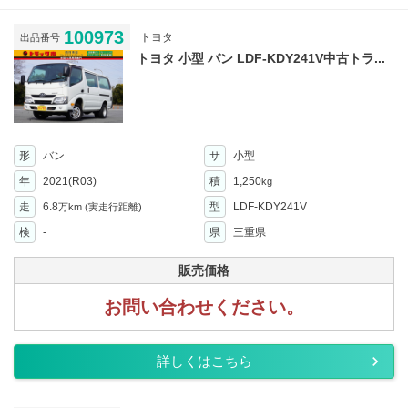
100973
トヨタ
出品番号
トヨタ 小型 バン LDF-KDY241V中古トラ...
形
バン
サ
小型
年
2021(R03)
積
1,250
kg
走
6.8
型
LDF-KDY241V
万km
(実走行距離)
検
-
県
三重県
販売価格
お問い合わせください。
詳しくはこちら