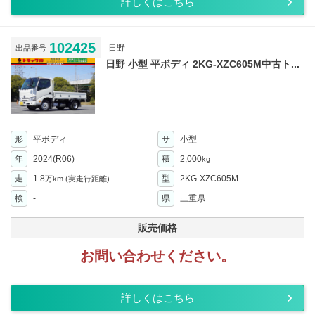
詳しくはこちら
102425
日野
出品番号
日野 小型 平ボディ 2KG-XZC605M中古ト...
形
平ボディ
サ
小型
年
2024(R06)
積
2,000
kg
走
1.8
型
2KG-XZC605M
万km
(実走行距離)
検
-
県
三重県
販売価格
お問い合わせください。
詳しくはこちら