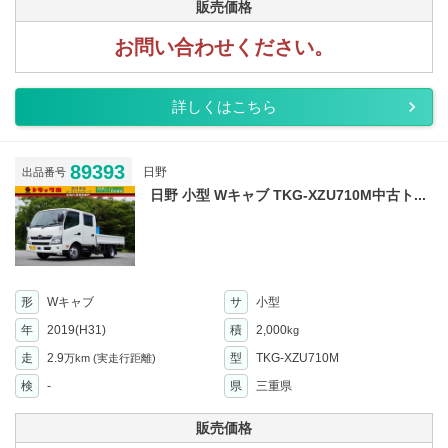
販売価格
お問い合わせください。
詳しくはこちら
89393
日野
出品番号
日野 小型 Wキャブ TKG-XZU710M中古ト...
形
Wキャブ
サ
小型
年
2019(H31)
積
2,000
kg
走
2.9
型
TKG-XZU710M
万km
(実走行距離)
検
-
県
三重県
販売価格