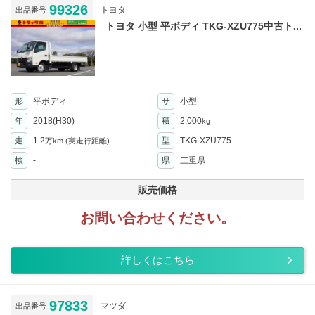
99326
トヨタ
出品番号
トヨタ 小型 平ボディ TKG-XZU775中古ト...
形
平ボディ
サ
小型
年
2018(H30)
積
2,000
kg
走
1.2
型
TKG-XZU775
万km
(実走行距離)
検
-
県
三重県
販売価格
お問い合わせください。
詳しくはこちら
97833
マツダ
出品番号