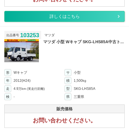
詳しくはこちら
103253
マツダ
出品番号
マツダ 小型 Wキャブ SKG-LHS85A中古ト...
形
Wキャブ
サ
小型
年
2012(H24)
積
1,500
kg
走
4.9
型
SKG-LHS85A
万km
(実走行距離)
検
-
県
三重県
販売価格
お問い合わせください。