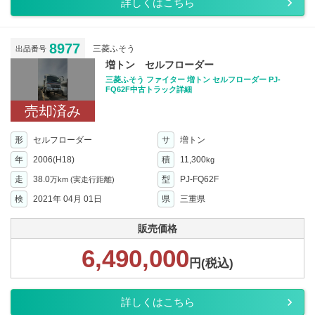
詳しくはこちら
8977
三菱ふそう
出品番号
増トン セルフローダー
三菱ふそう ファイター 増トン セルフローダー PJ-
FQ62F中古トラック詳細
売却済み
形
セルフローダー
サ
増トン
年
2006(H18)
積
11,300
kg
走
38.0
型
PJ-FQ62F
万km
(実走行距離)
検
2021年 04月 01日
県
三重県
販売価格
6,490,000
円(税込)
詳しくはこちら