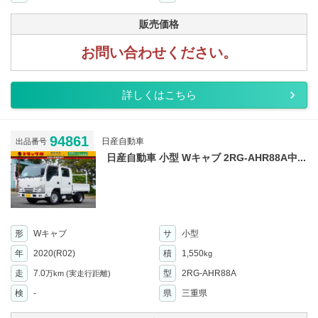
販売価格
お問い合わせください。
詳しくはこちら
94861
日産自動車
出品番号
日産自動車 小型 Wキャブ 2RG-AHR88A中...
形
Wキャブ
サ
小型
年
2020(R02)
積
1,550
kg
走
7.0
型
2RG-AHR88A
万km
(実走行距離)
検
-
県
三重県