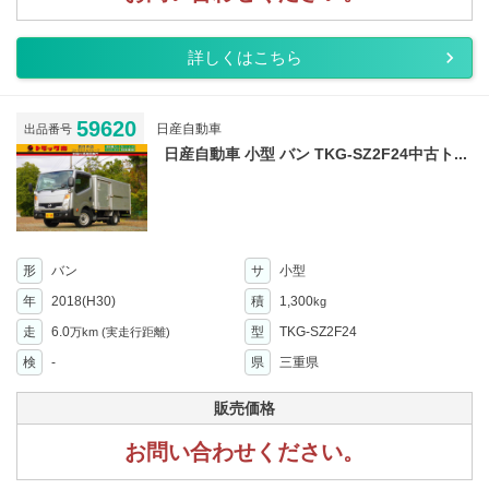
詳しくはこちら
59620
日産自動車
出品番号
日産自動車 小型 バン TKG-SZ2F24中古ト...
形
バン
サ
小型
年
2018(H30)
積
1,300
kg
走
6.0
型
TKG-SZ2F24
万km
(実走行距離)
検
-
県
三重県
販売価格
お問い合わせください。