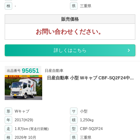
検
-
県
三重県
販売価格
お問い合わせください。
詳しくはこちら
95651
日産自動車
出品番号
日産自動車 小型 Wキャブ CBF-SQ2F24中...
形
Wキャブ
サ
小型
年
2017(H29)
積
1,250
kg
走
1.8
型
CBF-SQ2F24
万km
(実走行距離)
検
2026年 10月
県
三重県