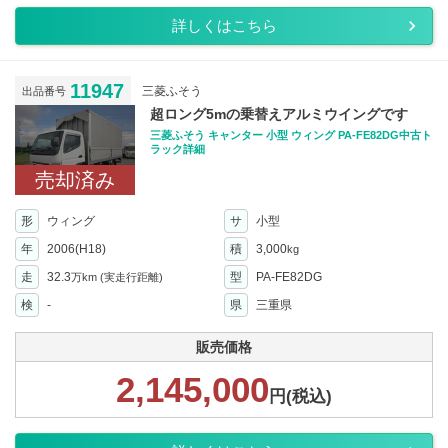
詳しくはこちら
11947
三菱ふそう
出品番号
超ロング5mの乗替えアルミウイングです
三菱ふそう キャンター 小型 ウィング PA-FE82DG中古ト
ラック詳細
売却済み
形
ウィング
サ
小型
年
2006(H18)
積
3,000
kg
走
32.3
型
PA-FE82DG
万km
(実走行距離)
検
-
県
三重県
販売価格
2,145,000
円(税込)