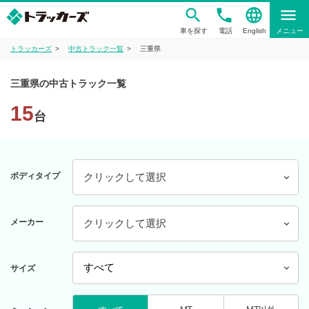
phone
language
menu
車を探す
電話
English
メニュー
トラッカーズ
中古トラック一覧
三重県
三重県の中古トラック一覧
15
台
ボディタイプ
クリックして選択
メーカー
クリックして選択
サイズ