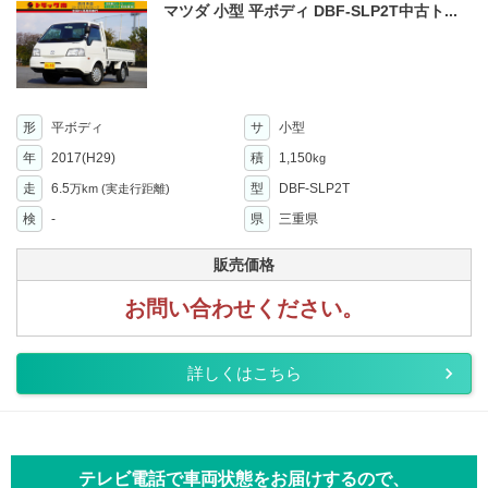
マツダ 小型 平ボディ DBF-SLP2T中古ト...
形
平ボディ
サ
小型
年
2017(H29)
積
1,150
kg
走
6.5
型
DBF-SLP2T
万km
(実走行距離)
検
-
県
三重県
販売価格
お問い合わせください。
詳しくはこちら
テレビ電話で車両状態をお届けするので、