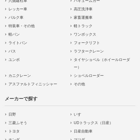
穴掘建柱車
バキュームカー
レッカー車
高圧洗浄車
バルク車
家畜運搬車
特装車・その他
軽トラック
軽バン
ワンボックス
ライトバン
フォークリフト
バス
ラフタークレーン
ユンボ
タイヤショベル（ホイールローダ
ー）
カニクレーン
ショベルローダー
アスファルトフィニッシャー
その他
メーカーで探す
日野
いすゞ
三菱ふそう
UDトラックス（日産）
トヨタ
日産自動車
ホンダ
マツダ