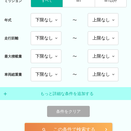
すべて
MT
MT以外
ミッション
〜
年式
〜
走行距離
〜
最大積載量
〜
車両総重量
もっと詳細な条件を追加する
条件をクリア
この条件で検索する
search