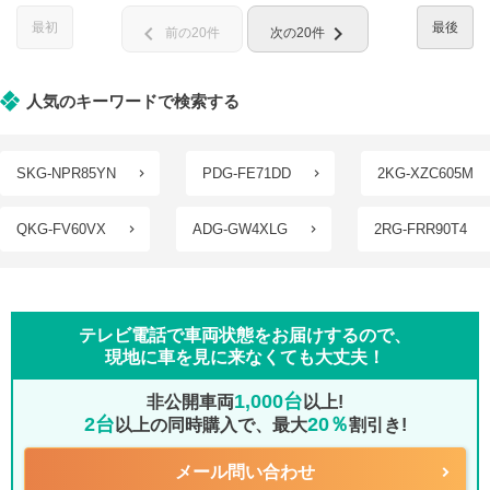
最初
最後
chevron_left
chevron_right
前の20件
次の20件
人気のキーワードで検索する
SKG-NPR85YN
PDG-FE71DD
2KG-XZC605M
QKG-FV60VX
ADG-GW4XLG
2RG-FRR90T4
テレビ電話で車両状態をお届けするので、
現地に車を見に来なくても大丈夫！
1,000台
非公開車両
以上!
2台
20％
以上の同時購入で、最大
割引き!
メール問い合わせ