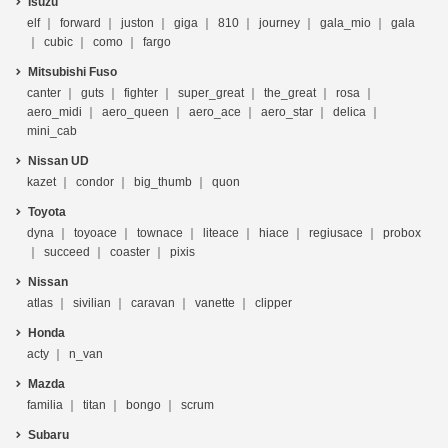
Isuzu
elf
forward
juston
giga
810
journey
gala_mio
gala
cubic
como
fargo
Mitsubishi Fuso
canter
guts
fighter
super_great
the_great
rosa
aero_midi
aero_queen
aero_ace
aero_star
delica
mini_cab
Nissan UD
kazet
condor
big_thumb
quon
Toyota
dyna
toyoace
townace
liteace
hiace
regiusace
probox
succeed
coaster
pixis
Nissan
atlas
sivilian
caravan
vanette
clipper
Honda
acty
n_van
Mazda
familia
titan
bongo
scrum
Subaru