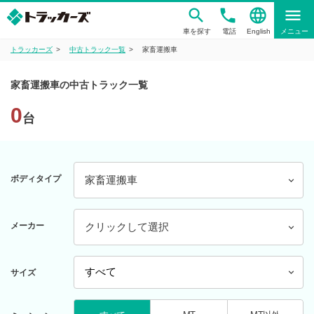
phone
language
menu
車を探す
電話
English
メニュー
トラッカーズ
中古トラック一覧
家畜運搬車
家畜運搬車の中古トラック一覧
0
台
ボディタイプ
家畜運搬車
メーカー
クリックして選択
サイズ