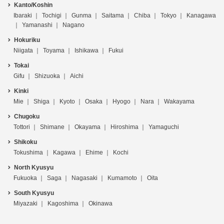
Kanto/Koshin
Ibaraki
Tochigi
Gunma
Saitama
Chiba
Tokyo
Kanagawa
Yamanashi
Nagano
Hokuriku
Niigata
Toyama
Ishikawa
Fukui
Tokai
Gifu
Shizuoka
Aichi
Kinki
Mie
Shiga
Kyoto
Osaka
Hyogo
Nara
Wakayama
Chugoku
Tottori
Shimane
Okayama
Hiroshima
Yamaguchi
Shikoku
Tokushima
Kagawa
Ehime
Kochi
North Kyusyu
Fukuoka
Saga
Nagasaki
Kumamoto
Oita
South Kyusyu
Miyazaki
Kagoshima
Okinawa