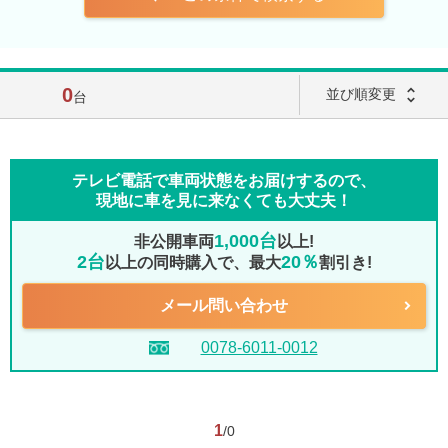
0
unfold_more
並び順変更
台
テレビ電話で車両状態をお届けするので、
現地に車を見に来なくても大丈夫！
1,000台
非公開車両
以上!
2台
20％
以上の同時購入で、最大
割引き!
メール問い合わせ
0078-6011-0012
1
/0