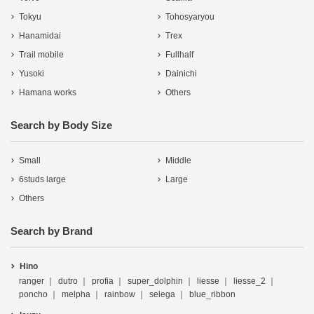
Tokyu
Tohosyaryou
Hanamidai
Trex
Trail mobile
Fullhalf
Yusoki
Dainichi
Hamana works
Others
Search by Body Size
Small
Middle
6studs large
Large
Others
Search by Brand
Hino
ranger
dutro
profia
super_dolphin
liesse
liesse_2
poncho
melpha
rainbow
selega
blue_ribbon