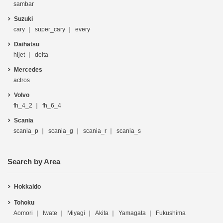
sambar
Suzuki
cary
super_cary
every
Daihatsu
hijet
delta
Mercedes
actros
Volvo
fh_4_2
fh_6_4
Scania
scania_p
scania_g
scania_r
scania_s
Search by Area
Hokkaido
Tohoku
Aomori
Iwate
Miyagi
Akita
Yamagata
Fukushima