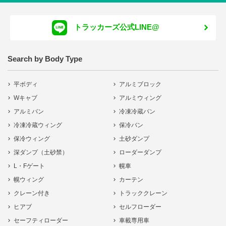
トラッカーズ公式LINE@
Search by Body Type
平ボディ
アルミブロック
Wキャブ
アルミウィング
アルミバン
冷凍冷蔵バン
冷凍冷蔵ウィング
保冷バン
保冷ウィング
土砂ダンプ
深ダンプ（土砂禁）
ローダーダンプ
L・Fゲート
幌車
幌ウィング
カーテン
クレーン付き
トラッククレーン
ヒアブ
セルフローダー
セーフティローダー
車載専用車