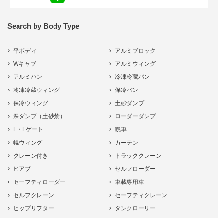
Search by Body Type
平ボディ
アルミブロック
Wキャブ
アルミウィング
アルミバン
冷凍冷蔵バン
冷凍冷蔵ウィング
保冷バン
保冷ウィング
土砂ダンプ
深ダンプ（土砂禁）
ローダーダンプ
L・Fゲート
幌車
幌ウィング
カーテン
クレーン付き
トラッククレーン
ヒアブ
セルフローダー
セーフティローダー
車載専用車
セルフクレーン
セーフティクレーン
ヒップリフター
タンクローリー