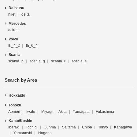
Daihatsu
hijet
delta
Mercedes
actros
Volvo
fh_4_2
fh_6_4
Scania
scania_p
scania_g
scania_r
scania_s
Search by Area
Hokkaido
Tohoku
Aomori
Iwate
Miyagi
Akita
Yamagata
Fukushima
Kanto/Koshin
Ibaraki
Tochigi
Gunma
Saitama
Chiba
Tokyo
Kanagawa
Yamanashi
Nagano