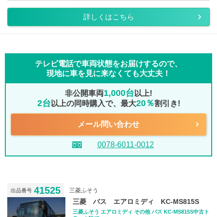
詳しくはこちら
テレビ電話で車両状態をお届けするので、
現地に車を見に来なくても大丈夫！
1,000台
非公開車両
以上!
2台
20％
以上の同時購入で、最大
割引き!
メール問い合わせ
0078-6011-0012
41525
三菱ふそう
出品番号
三菱 バス エアロミディ KC-MS815S
三菱ふそう エアロミディ その他 バス KC-MS815S中古ト