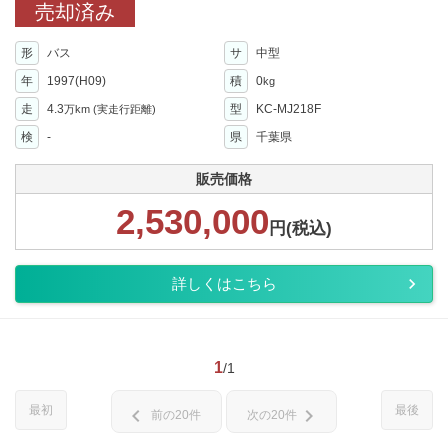
売却済み
形
バス
サ
中型
年
1997(H09)
積
0
kg
走
4.3
型
KC-MJ218F
万km
(実走行距離)
検
-
県
千葉県
販売価格
2,530,000
円(税込)
詳しくはこちら
1
/1
最初
最後
chevron_left
chevron_right
前の20件
次の20件