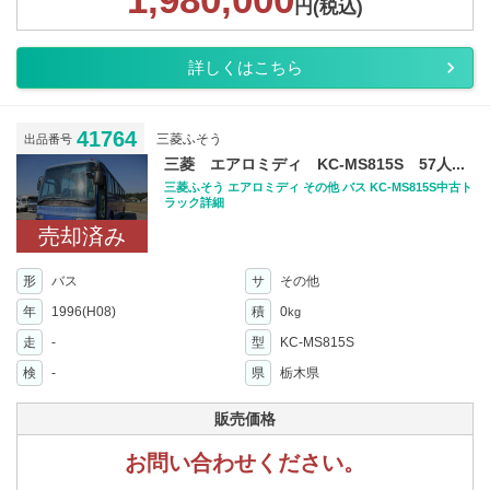
円(税込)
詳しくはこちら
41764
三菱ふそう
出品番号
三菱 エアロミディ KC-MS815S 57人...
三菱ふそう エアロミディ その他 バス KC-MS815S中古ト
ラック詳細
売却済み
形
バス
サ
その他
年
1996(H08)
積
0
kg
走
-
型
KC-MS815S
検
-
県
栃木県
販売価格
お問い合わせください。