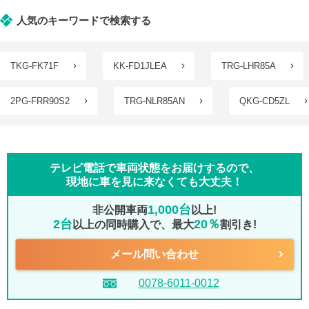
人気のキーワードで検索する
TKG-FK71F
KK-FD1JLEA
TRG-LHR85A
2PG-FRR90S2
TRG-NLR85AN
QKG-CD5ZL
テレビ電話で車両状態をお届けするので、
現地に車を見に来なくても大丈夫！
1,000台
非公開車両
以上!
2台
20％
以上の同時購入で、最大
割引き!
メール問い合わせ
0078-6011-0012