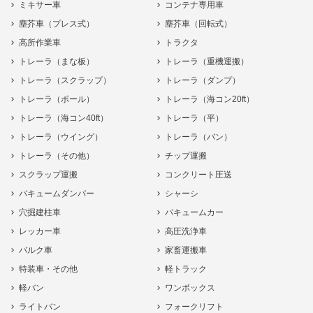
ミキサー車
コンテナ専用車
塵芥車（プレス式）
塵芥車（回転式）
高所作業車
トラクタ
トレーラ（まな板）
トレーラ（重機運搬）
トレーラ（スクラップ）
トレーラ（ダンプ）
トレーラ（ポール）
トレーラ（海コン20ft）
トレーラ（海コン40ft）
トレーラ（平）
トレーラ（ウイング）
トレーラ（バン）
トレーラ（その他）
チップ運搬
スクラップ運搬
コンクリート圧送
バキュームダンパー
シャーシ
穴掘建柱車
バキュームカー
レッカー車
高圧洗浄車
バルク車
家畜運搬車
特装車・その他
軽トラック
軽バン
ワンボックス
ライトバン
フォークリフト