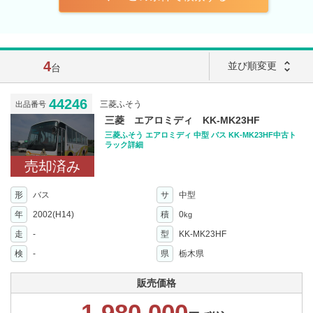
4
unfold_more
並び順変更
台
44246
三菱ふそう
出品番号
三菱 エアロミディ KK-MK23HF
三菱ふそう エアロミディ 中型 バス KK-MK23HF中古ト
ラック詳細
売却済み
形
バス
サ
中型
年
2002(H14)
積
0
kg
走
-
型
KK-MK23HF
検
-
県
栃木県
販売価格
1,980,000