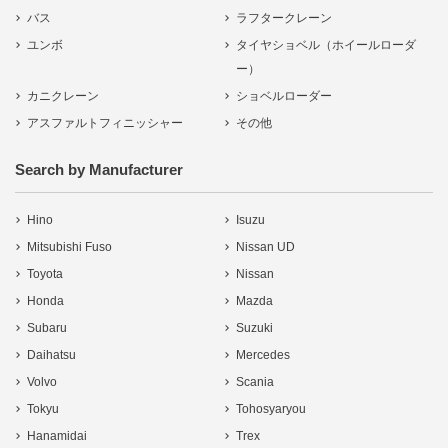
バス
ラフタークレーン
ユンボ
タイヤショベル（ホイールローダ
ー）
カニクレーン
ショベルローダー
アスファルトフィニッシャー
その他
Search by Manufacturer
Hino
Isuzu
Mitsubishi Fuso
Nissan UD
Toyota
Nissan
Honda
Mazda
Subaru
Suzuki
Daihatsu
Mercedes
Volvo
Scania
Tokyu
Tohosyaryou
Hanamidai
Trex