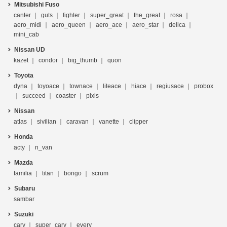
Mitsubishi Fuso
canter
guts
fighter
super_great
the_great
rosa
aero_midi
aero_queen
aero_ace
aero_star
delica
mini_cab
Nissan UD
kazet
condor
big_thumb
quon
Toyota
dyna
toyoace
townace
liteace
hiace
regiusace
probox
succeed
coaster
pixis
Nissan
atlas
sivilian
caravan
vanette
clipper
Honda
acty
n_van
Mazda
familia
titan
bongo
scrum
Subaru
sambar
Suzuki
cary
super_cary
every