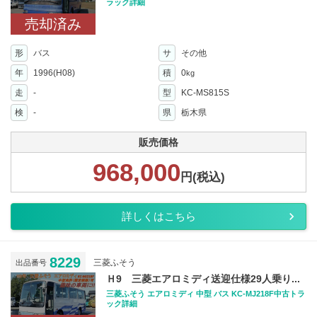
ラック詳細
売却済み
形
バス
サ
その他
年
1996(H08)
積
0
kg
走
-
型
KC-MS815S
検
-
県
栃木県
販売価格
968,000
円(税込)
詳しくはこちら
8229
三菱ふそう
出品番号
Ｈ9 三菱エアロミディ送迎仕様29人乗り...
三菱ふそう エアロミディ 中型 バス KC-MJ218F中古トラ
ック詳細