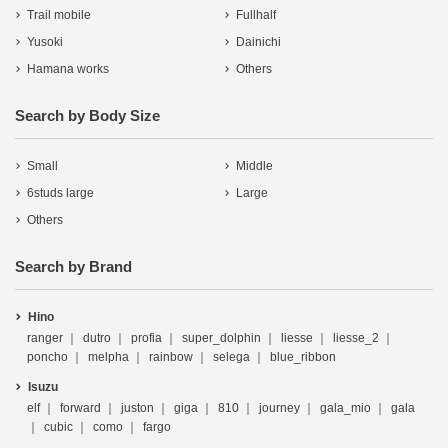
Trail mobile
Fullhalf
Yusoki
Dainichi
Hamana works
Others
Search by Body Size
Small
Middle
6studs large
Large
Others
Search by Brand
Hino
ranger
dutro
profia
super_dolphin
liesse
liesse_2
poncho
melpha
rainbow
selega
blue_ribbon
Isuzu
elf
forward
juston
giga
810
journey
gala_mio
gala
cubic
como
fargo