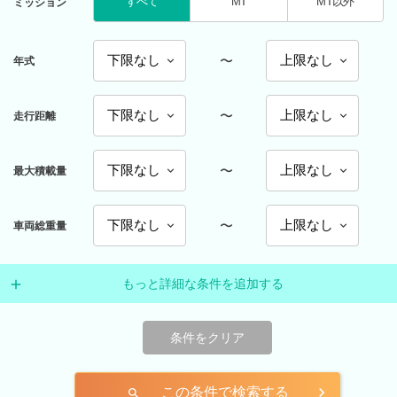
すべて
MT
MT以外
ミッション
〜
年式
〜
走行距離
〜
最大積載量
〜
車両総重量
もっと詳細な条件を追加する
条件をクリア
この条件で検索する
search