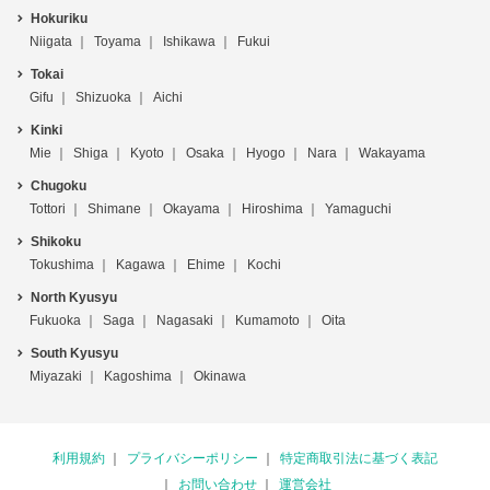
Hokuriku
Niigata
Toyama
Ishikawa
Fukui
Tokai
Gifu
Shizuoka
Aichi
Kinki
Mie
Shiga
Kyoto
Osaka
Hyogo
Nara
Wakayama
Chugoku
Tottori
Shimane
Okayama
Hiroshima
Yamaguchi
Shikoku
Tokushima
Kagawa
Ehime
Kochi
North Kyusyu
Fukuoka
Saga
Nagasaki
Kumamoto
Oita
South Kyusyu
Miyazaki
Kagoshima
Okinawa
利用規約
プライバシーポリシー
特定商取引法に基づく表記
お問い合わせ
運営会社