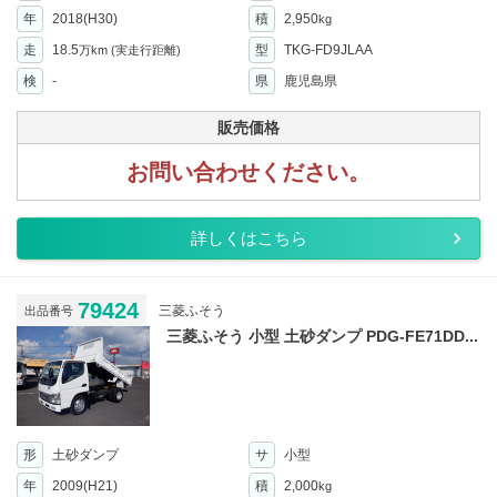
年
2018(H30)
積
2,950
kg
走
18.5
型
TKG-FD9JLAA
万km
(実走行距離)
検
-
県
鹿児島県
販売価格
お問い合わせください。
詳しくはこちら
79424
三菱ふそう
出品番号
三菱ふそう 小型 土砂ダンプ PDG-FE71DD...
形
土砂ダンプ
サ
小型
年
2009(H21)
積
2,000
kg