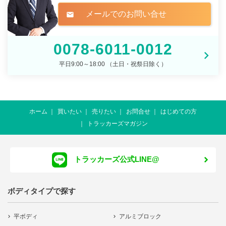
メールでのお問い合せ
mail
0078-6011-0012
平日9:00～18:00 （土日・祝祭日除く）
ホーム
買いたい
売りたい
お問合せ
はじめての方
トラッカーズマガジン
トラッカーズ公式LINE@
ボディタイプで探す
平ボディ
アルミブロック