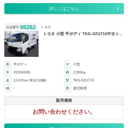
詳しくはこちら
98262
トヨタ
出品番号
トヨタ 小型 平ボディ TKG-XZU710中古ト...
形
平ボディ
サ
小型
年
2016(H28)
積
2,000
kg
走
12.6
型
TKG-XZU710
万km
(実走行距離)
検
-
県
鹿児島県
販売価格
お問い合わせください。