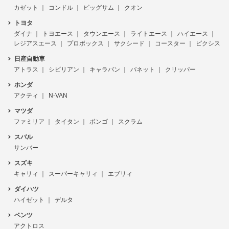
カゼット
コンドル
ビッグサム
クオン
トヨタ
ダイナ
トヨエース
タウンエース
ライトエース
ハイエース
レジアスエース
プロボックス
サクシード
コースター
ピクシス
日産自動車
アトラス
シビリアン
キャラバン
バネット
クリッパー
ホンダ
アクティ
N-VAN
マツダ
ファミリア
タイタン
ボンゴ
スクラム
スバル
サンバー
スズキ
キャリィ
スーパーキャリィ
エブリィ
ダイハツ
ハイゼット
デルタ
ベンツ
アクトロス