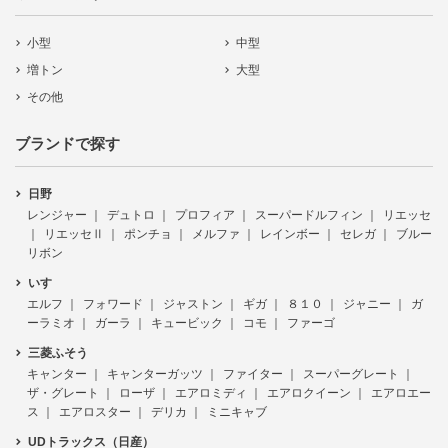
小型
中型
増トン
大型
その他
ブランドで探す
日野
レンジャー
デュトロ
プロフィア
スーパードルフィン
リエッセ
リエッセⅡ
ポンチョ
メルファ
レインボー
セレガ
ブルー
リボン
いすゞ
エルフ
フォワード
ジャストン
ギガ
８１０
ジャニー
ガ
ーラミオ
ガーラ
キュービック
コモ
ファーゴ
三菱ふそう
キャンター
キャンターガッツ
ファイター
スーパーグレート
ザ・グレート
ローザ
エアロミディ
エアロクイーン
エアロエー
ス
エアロスター
デリカ
ミニキャブ
UDトラックス（日産）