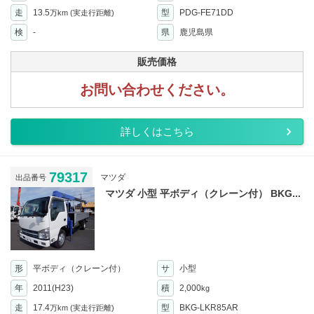
走
13.5
型
PDG-FE71DD
万km
(実走行距離)
検
-
県
鹿児島県
販売価格
お問い合わせください。
詳しくはこちら
79317
マツダ
出品番号
マツダ 小型 平ボディ（クレーン付） BKG...
形
平ボディ（クレーン付）
サ
小型
年
2011(H23)
積
2,000
kg
走
17.4
型
BKG-LKR85AR
万km
(実走行距離)