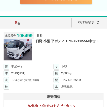
8
unfold_more
並び順変更
台
105499
日野
出品番号
日野 小型 平ボディ TPG-XZC655M中古ト...
形
平ボディ
サ
小型
年
2019(H31)
積
2,000
kg
走
10.4
型
TPG-XZC655M
万km
(実走行距離)
検
-
県
鹿児島県
販売価格
お問い合わせください。