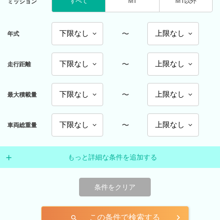
すべて
MT
MT以外
ミッション
〜
年式
〜
走行距離
〜
最大積載量
〜
車両総重量
もっと詳細な条件を追加する
条件をクリア
この条件で検索する
search