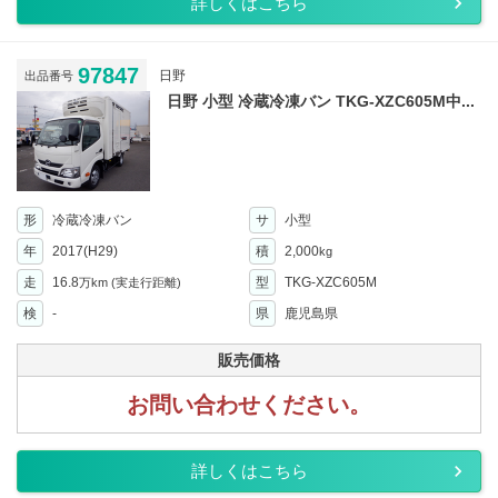
詳しくはこちら
97847
日野
出品番号
日野 小型 冷蔵冷凍バン TKG-XZC605M中...
形
冷蔵冷凍バン
サ
小型
年
2017(H29)
積
2,000
kg
走
16.8
型
TKG-XZC605M
万km
(実走行距離)
検
-
県
鹿児島県
販売価格
お問い合わせください。
詳しくはこちら