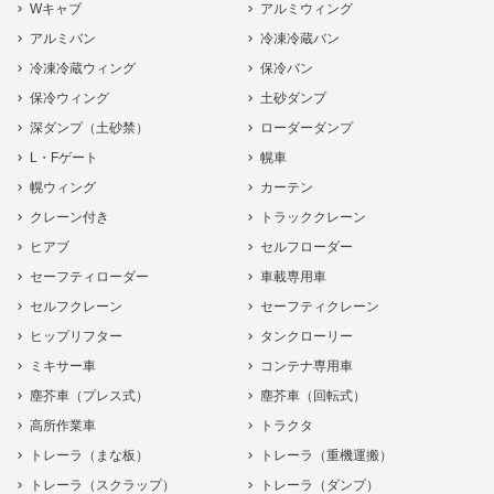
Wキャブ
アルミウィング
アルミバン
冷凍冷蔵バン
冷凍冷蔵ウィング
保冷バン
保冷ウィング
土砂ダンプ
深ダンプ（土砂禁）
ローダーダンプ
L・Fゲート
幌車
幌ウィング
カーテン
クレーン付き
トラッククレーン
ヒアブ
セルフローダー
セーフティローダー
車載専用車
セルフクレーン
セーフティクレーン
ヒップリフター
タンクローリー
ミキサー車
コンテナ専用車
塵芥車（プレス式）
塵芥車（回転式）
高所作業車
トラクタ
トレーラ（まな板）
トレーラ（重機運搬）
トレーラ（スクラップ）
トレーラ（ダンプ）