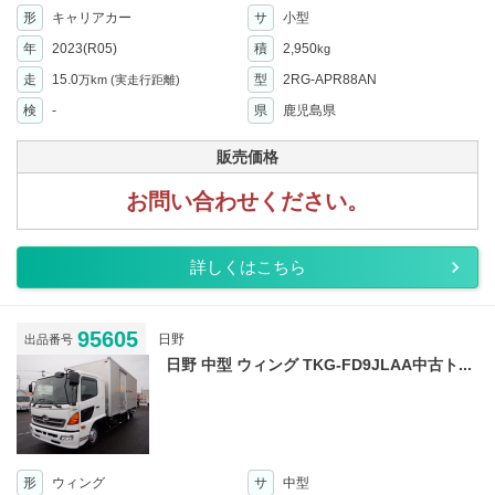
形
キャリアカー
サ
小型
年
2023(R05)
積
2,950
kg
走
15.0
型
2RG-APR88AN
万km
(実走行距離)
検
-
県
鹿児島県
販売価格
お問い合わせください。
詳しくはこちら
95605
日野
出品番号
日野 中型 ウィング TKG-FD9JLAA中古ト...
形
ウィング
サ
中型