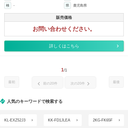
検
-
県
鹿児島県
販売価格
お問い合わせください。
詳しくはこちら
1
/1
最初
最後
chevron_left
chevron_right
前の20件
次の20件
人気のキーワードで検索する
KL-EXZ52J3
KK-FD1JLEA
2KG-FK65F