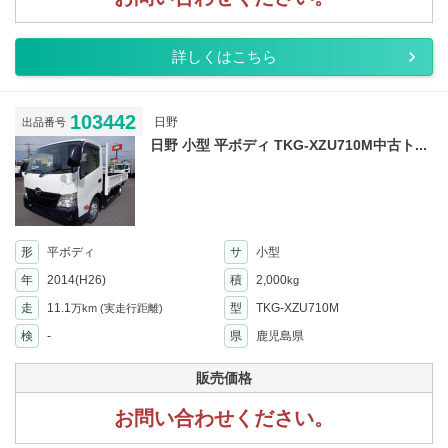
詳しくはこちら
103442
日野
出品番号
日野 小型 平ボディ TKG-XZU710M中古ト...
形
平ボディ
サ
小型
年
2014(H26)
積
2,000
kg
走
11.1
型
TKG-XZU710M
万km
(実走行距離)
検
-
県
鹿児島県
販売価格
お問い合わせください。