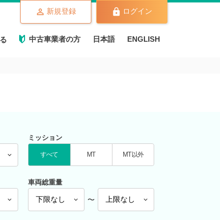
新規登録
ログイン
中古車業者の方
日本語
ENGLISH
る
ミッション
すべて
MT
MT以外
車両総重量
〜