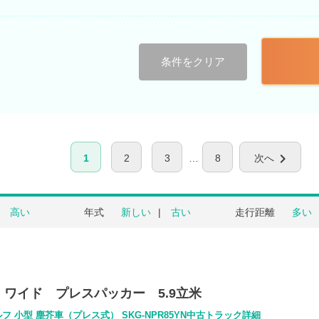
条件をクリア
chevron_right
1
2
3
8
次へ
高い
年式
新しい
古い
走行距離
多い
 ワイド プレスパッカー 5.9立米
フ 小型 塵芥車（プレス式） SKG-NPR85YN中古トラック詳細