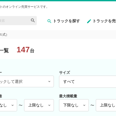
トのオンライン売買サービスです。
トラックを探す
トラックを売
ス式）
147
一覧
台
ー
サイズ
ックして選択
離
最大積載量
〜
〜