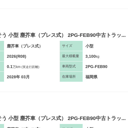
う 小型 塵芥車（プレス式） 2PG-FEB90中古トラッ...
塵芥車（プレス式）
小型
サ
イズ
2026(R08)
3,100
最大
積
載量
kg
0.1
2PG-FEB90
車両
型
式
万km
(実走行距離)
2028年 03月
福岡県
在庫場所
う 小型 塵芥車（プレス式） 2PG-FEB90中古トラッ...