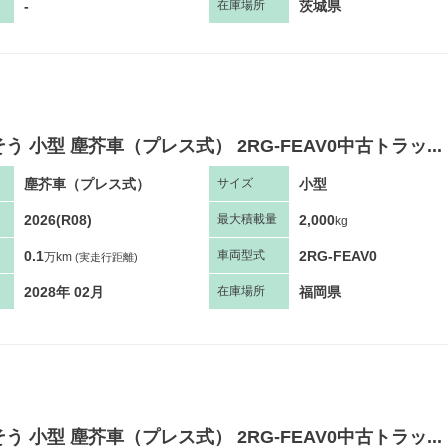
-
茨城県
在庫場所
う 小型 塵芥車（プレス式） 2RG-FEAV0中古トラッ...
塵芥車（プレス式）
小型
サ
イズ
2026(R08)
2,000
最大
積
載量
kg
0.1
2RG-FEAV0
車両
型
式
万km
(実走行距離)
2028年 02月
福岡県
在庫場所
う 小型 塵芥車（プレス式） 2RG-FEAV0中古トラッ...