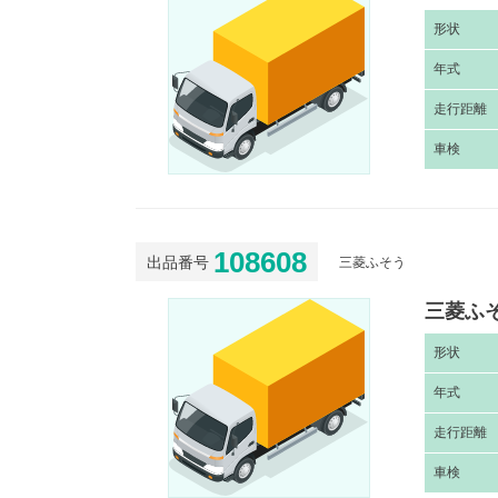
形
状
年
式
走
行距離
車
検
108608
出品番号
三菱ふそう
三菱ふそ
形
状
年
式
走
行距離
車
検