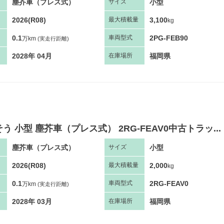
塵芥車（プレス式）
小型
サ
イズ
2026(R08)
3,100
最大
積
載量
kg
0.1
2PG-FEB90
車両
型
式
万km
(実走行距離)
2028年 04月
福岡県
在庫場所
う 小型 塵芥車（プレス式） 2RG-FEAV0中古トラッ...
塵芥車（プレス式）
小型
サ
イズ
2026(R08)
2,000
最大
積
載量
kg
0.1
2RG-FEAV0
車両
型
式
万km
(実走行距離)
2028年 03月
福岡県
在庫場所