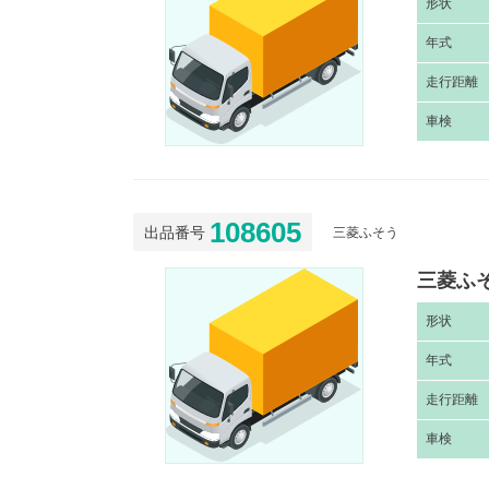
形
状
年
式
走
行距離
車
検
108605
出品番号
三菱ふそう
三菱ふそ
形
状
年
式
走
行距離
車
検