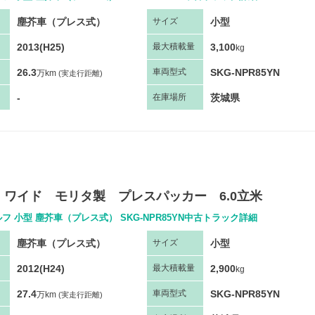
塵芥車（プレス式）
小型
サ
イズ
2013(H25)
3,100
最大
積
載量
kg
26.3
SKG-NPR85YN
車両
型
式
万km
(実走行距離)
-
茨城県
在庫場所
 ワイド モリタ製 プレスパッカー 6.0立米
フ 小型 塵芥車（プレス式） SKG-NPR85YN中古トラック詳細
塵芥車（プレス式）
小型
サ
イズ
2012(H24)
2,900
最大
積
載量
kg
27.4
SKG-NPR85YN
車両
型
式
万km
(実走行距離)