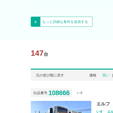
もっと詳細な条件を追加する
147
台
元の並び順に戻す
価格
安い
108666
出品番号
いすゞ
エルフ
いすゞ エル