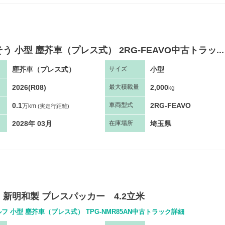
う 小型 塵芥車（プレス式） 2RG-FEAVO中古トラッ...
塵芥車（プレス式）
小型
サ
イズ
2026(R08)
2,000
最大
積
載量
kg
0.1
2RG-FEAVO
車両
型
式
万km
(実走行距離)
2028年 03月
埼玉県
在庫場所
新明和製 プレスパッカー 4.2立米
フ 小型 塵芥車（プレス式） TPG-NMR85AN中古トラック詳細