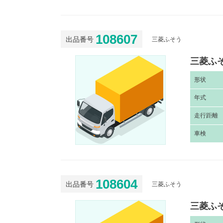
108607
出品番号
三菱ふそう
三菱ふそ
形
状
年
式
走
行距離
車
検
108604
出品番号
三菱ふそう
三菱ふそ