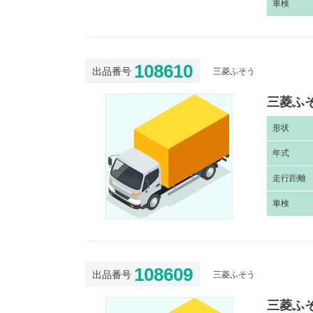
車
検
108610
出品番号
三菱ふそう
三菱ふそ
形
状
年
式
走
行距離
車
検
108609
出品番号
三菱ふそう
三菱ふそ