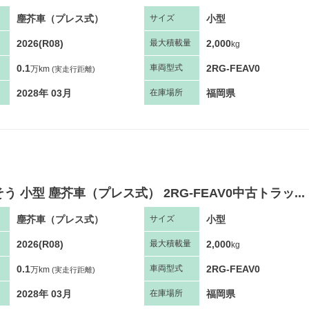
塵芥車（プレス式）
小型
サ
イズ
2026(R08)
2,000
最大
積
載量
kg
0.1
2RG-FEAV0
車両
型
式
万km
(実走行距離)
2028年 03月
福岡県
在庫場所
う 小型 塵芥車（プレス式） 2RG-FEAV0中古トラッ...
塵芥車（プレス式）
小型
サ
イズ
2026(R08)
2,000
最大
積
載量
kg
0.1
2RG-FEAV0
車両
型
式
万km
(実走行距離)
2028年 03月
福岡県
在庫場所