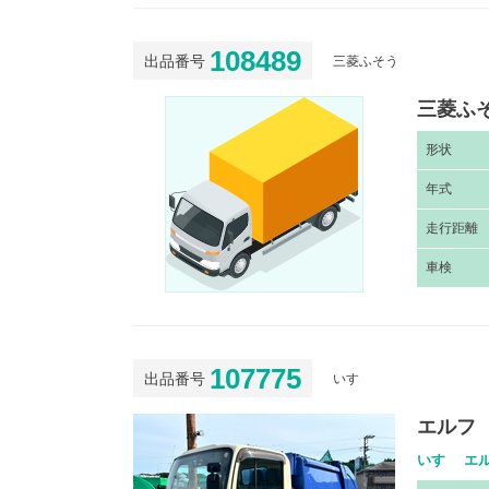
108489
出品番号
三菱ふそう
三菱ふそ
形
状
年
式
走
行距離
車
検
107775
出品番号
いすゞ
エルフ 
いすゞ エル