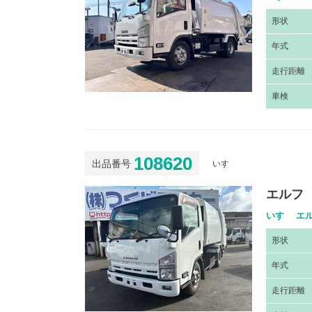
形
状
年
式
走
行距離
車
検
108620
出品番号
いすゞ
エルフ
いすゞ エル
形
状
年
式
走
行距離