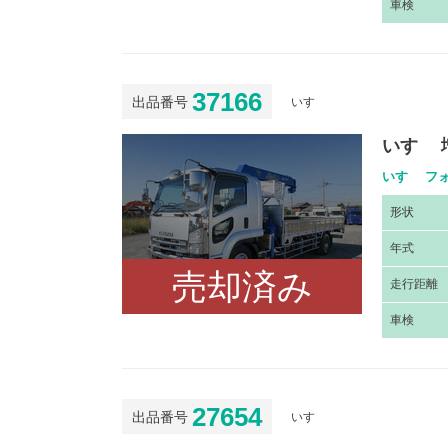
車
検
37166
出品番号
いすゞ
いすゞ 
いすゞ フォ
形
状
年
式
売却済み
走
行距離
車
検
27654
出品番号
いすゞ