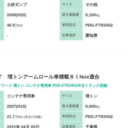
土砂ダンプ
その他
サ
イズ
2008(H20)
8,100
最大
積
載量
kg
48.9
PDG-FTR34S2
車両
型
式
万km
-
愛知県
在庫場所
いすゞ増トンアームロール車積載８ｔNox適合
ワード 増トン コンテナ専用車 PDG-FTR34S2中古トラック詳細
コンテナ専用車
増トン
サ
イズ
2007(H19)
8,000
最大
積
載量
kg
21.7
PDG-FTR34S2
車両
型
式
万km
(実走行距離)
2022年 04月 05日
千葉県
在庫場所