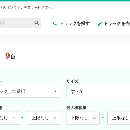
トのオンライン売買サービスです。
トラックを探す
トラックを売
9
台
ー
サイズ
ックして選択
離
最大積載量
〜
〜