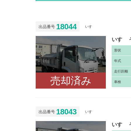
18044
出品番号
いすゞ
いすゞ 
形
状
年
式
走
行距離
売却済み
車
検
18043
出品番号
いすゞ
いすゞ 