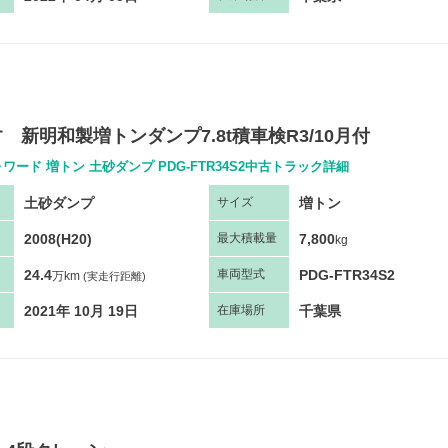
すゞ新明和製増トンダンプ7.8t積車検R3/10月付
ワード 増トン 土砂ダンプ PDG-FTR34S2中古トラック詳細
土砂ダンプ
増トン
サ
イズ
2008(H20)
7,800
最大
積
載量
kg
24.4
PDG-FTR34S2
車両
型
式
万km
(実走行距離)
2021年 10月 19日
千葉県
在庫場所