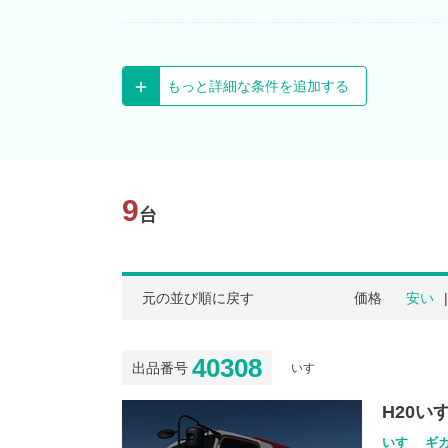
もっと詳細な条件を追加する
9
台
元の並び順に戻す
価格
安い
40308
出品番号
いすゞ
H20い
いすゞ ギガ