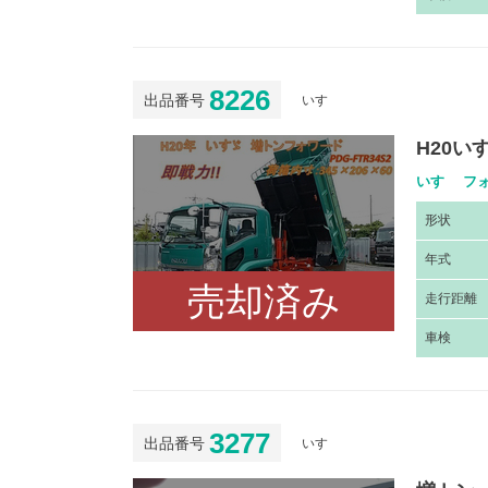
8226
出品番号
いすゞ
H20い
いすゞ フォ
形
状
年
式
売却済み
走
行距離
車
検
3277
出品番号
いすゞ