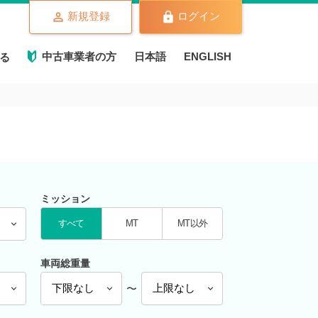
新規登録
ログイン
中古車業者の方
日本語
ENGLISH
る
ミッション
すべて
MT
MT以外
車両総重量
〜