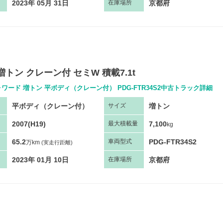
2023年 05月 31日
京都府
在庫場所
増トン クレーン付 セミW 積載7.1t
ワード 増トン 平ボディ（クレーン付） PDG-FTR34S2中古トラック詳細
平ボディ（クレーン付）
増トン
サ
イズ
2007(H19)
7,100
最大
積
載量
kg
65.2
PDG-FTR34S2
車両
型
式
万km
(実走行距離)
2023年 01月 10日
京都府
在庫場所