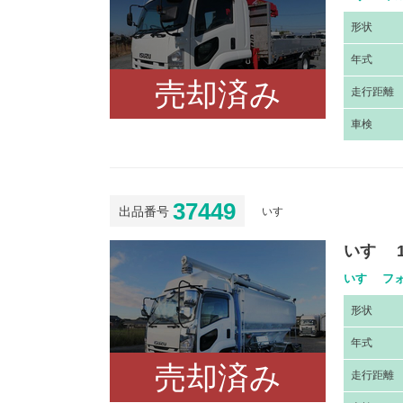
形
状
年
式
売却済み
走
行距離
車
検
37449
出品番号
いすゞ
いすゞ 
いすゞ フォ
形
状
年
式
売却済み
走
行距離