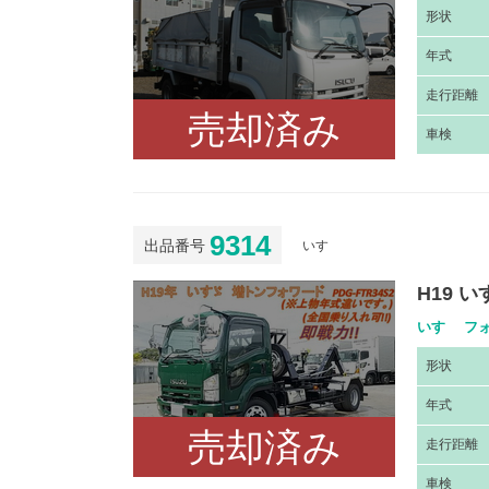
形
状
年
式
走
行距離
売却済み
車
検
9314
出品番号
いすゞ
H19 
いすゞ フォ
形
状
年
式
売却済み
走
行距離
車
検