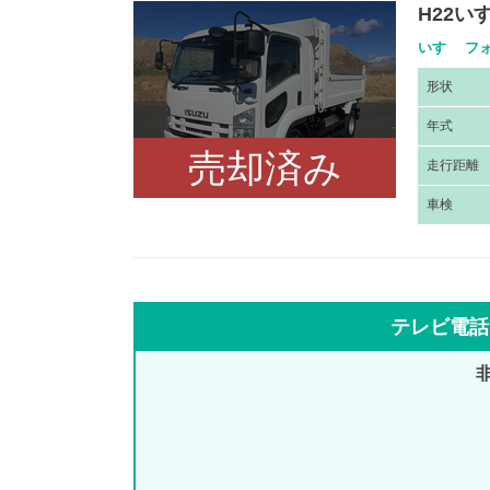
H22
いすゞ フォ
形
状
年
式
売却済み
走
行距離
車
検
テレビ電話