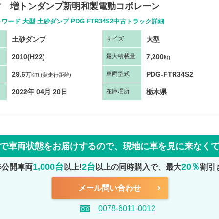
いすゞ増トンダンプ新明和製電動コボレーン
ワード 大型 土砂ダンプ PDG-FTR34S2中古トラック詳細
土砂ダンプ
大型
サ
イズ
2010(H22)
7,200
最大
積
載量
kg
29.6
PDG-FTR34S2
車両
型
式
万km
(実走行距離)
2022年 04月 20日
栃木県
在庫場所
で車両状態をお届けするので、
現地に車を見に来なく
1,000台
2台
20％
非公開車両
以上!
以上の同時購入で、最大
割引
メール問い合わせ
0078-6011-0012