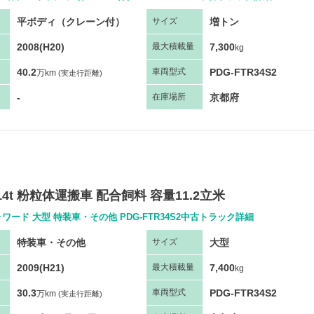
平ボディ（クレーン付）
増トン
サ
イズ
2008(H20)
7,300
最大
積
載量
kg
40.2
PDG-FTR34S2
車両
型
式
万km
(実走行距離)
-
京都府
在庫場所
14t 粉粒体運搬車 配合飼料 容量11.2立米
ワード 大型 特装車・その他 PDG-FTR34S2中古トラック詳細
特装車・その他
大型
サ
イズ
2009(H21)
7,400
最大
積
載量
kg
30.3
PDG-FTR34S2
車両
型
式
万km
(実走行距離)