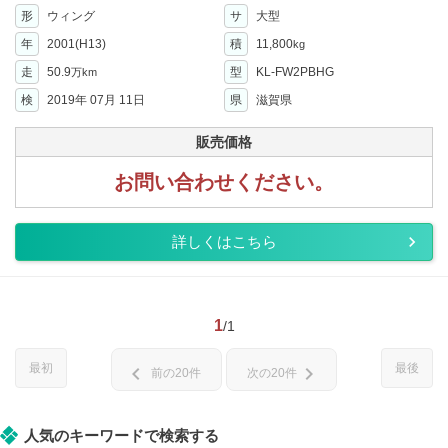
形
ウィング
サ
大型
年
2001(H13)
積
11,800
kg
走
50.9
型
KL-FW2PBHG
万km
検
2019年 07月 11日
県
滋賀県
販売価格
お問い合わせください。
詳しくはこちら
1
/1
最初
最後
chevron_left
chevron_right
前の20件
次の20件
人気のキーワードで検索する