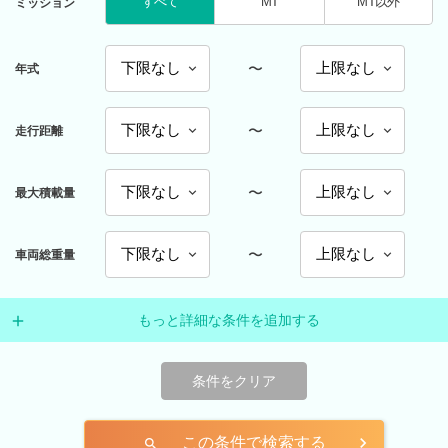
すべて
MT
MT以外
ミッション
〜
年式
〜
走行距離
〜
最大積載量
〜
車両総重量
もっと詳細な条件を追加する
条件をクリア
この条件で検索する
search