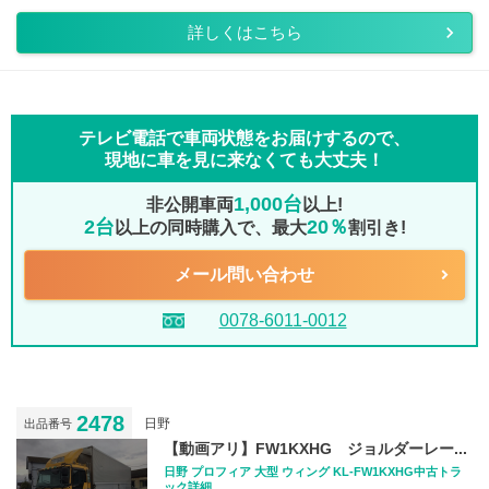
詳しくはこちら
テレビ電話で車両状態をお届けするので、
現地に車を見に来なくても大丈夫！
1,000台
非公開車両
以上!
2台
20％
以上の同時購入で、最大
割引き!
メール問い合わせ
0078-6011-0012
2478
日野
出品番号
【動画アリ】FW1KXHG ジョルダーレー...
日野 プロフィア 大型 ウィング KL-FW1KXHG中古トラ
ック詳細