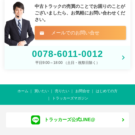
中古トラックの売買のことでお困りのことが
ございましたら、
お気軽にお問い合わせくだ
さい。
メールでのお問い合せ
mail
0078-6011-0012
平日9:00～18:00 （土日・祝祭日除く）
ホーム
買いたい
売りたい
お問合せ
はじめての方
トラッカーズマガジン
トラッカーズ公式LINE@