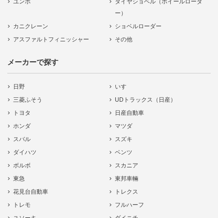
ユンボ
タイヤショベル（ホイールローダ
ー）
カニクレーン
ショベルローダー
アスファルトフィニッシャー
その他
メーカーで探す
日野
いすゞ
三菱ふそう
UDトラックス（日産）
トヨタ
日産自動車
ホンダ
マツダ
スバル
スズキ
ダイハツ
ベンツ
ボルボ
スカニア
東急
東邦車輛
花見台自動車
トレクス
トレモ
フルハーフ