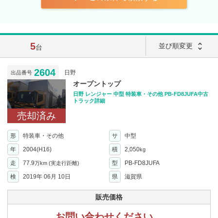
5
unfold_more
並び順変更
台
2604
日野
出品番号
オープントップ
日野 レンジャー 中型 特装車・その他 PB-FD8JUFA中古
トラック詳細
売却済み
形
特装車・その他
サ
中型
年
2004(H16)
積
2,050
kg
走
77.9
型
PB-FD8JUFA
万km
(実走行距離)
検
2019年 06月 10日
県
滋賀県
販売価格
お問い合わせください。