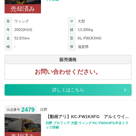
売却済み
形
ウィング
サ
大型
年
2002(H14)
積
13,300
kg
走
52.8
型
KL-FW1KXHG
万km
検
-
県
滋賀県
販売価格
お問い合わせください。
詳しくはこちら
2479
日野
出品番号
【動画アリ】KC-FW1KXFG アルミウイ...
日野 プロフィア 大型 ウィング KC-FW1KXFG中古トラ
ック詳細