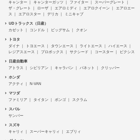
キャンター
キャンターガッツ
ファイター
スーパーグレート
ザ・グレート
ローザ
エアロミディ
エアロクイーン
エアロエー
ス
エアロスター
デリカ
ミニキャブ
UDトラックス（日産）
カゼット
コンドル
ビッグサム
クオン
トヨタ
ダイナ
トヨエース
タウンエース
ライトエース
ハイエース
レジアスエース
プロボックス
サクシード
コースター
ピクシス
日産自動車
アトラス
シビリアン
キャラバン
バネット
クリッパー
ホンダ
アクティ
N-VAN
マツダ
ファミリア
タイタン
ボンゴ
スクラム
スバル
サンバー
スズキ
キャリィ
スーパーキャリィ
エブリィ