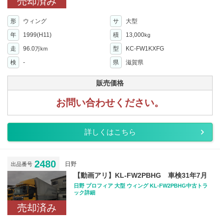
売却済み
形
ウィング
サ
大型
年
1999(H11)
積
13,000
kg
走
96.0
型
KC-FW1KXFG
万km
検
-
県
滋賀県
販売価格
お問い合わせください。
詳しくはこちら
2480
日野
出品番号
【動画アリ】KL-FW2PBHG 車検31年7月
日野 プロフィア 大型 ウィング KL-FW2PBHG中古トラ
ック詳細
売却済み