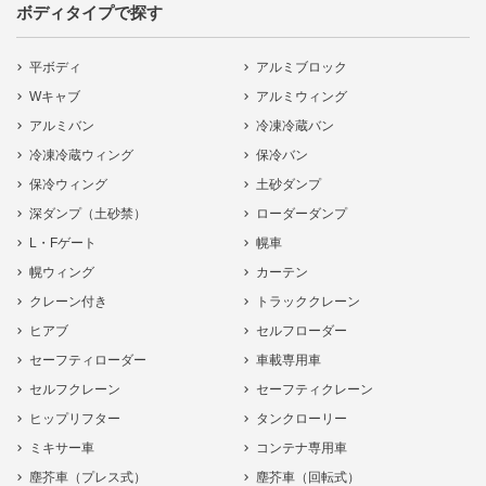
ボディタイプで探す
平ボディ
アルミブロック
Wキャブ
アルミウィング
アルミバン
冷凍冷蔵バン
冷凍冷蔵ウィング
保冷バン
保冷ウィング
土砂ダンプ
深ダンプ（土砂禁）
ローダーダンプ
L・Fゲート
幌車
幌ウィング
カーテン
クレーン付き
トラッククレーン
ヒアブ
セルフローダー
セーフティローダー
車載専用車
セルフクレーン
セーフティクレーン
ヒップリフター
タンクローリー
ミキサー車
コンテナ専用車
塵芥車（プレス式）
塵芥車（回転式）