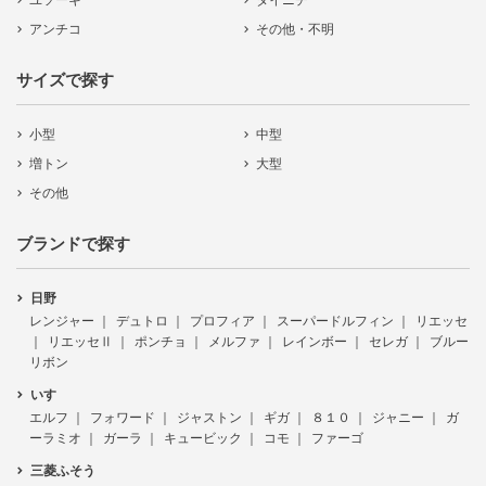
ユソーキ
ダイニチ
アンチコ
その他・不明
サイズで探す
小型
中型
増トン
大型
その他
ブランドで探す
日野
レンジャー
デュトロ
プロフィア
スーパードルフィン
リエッセ
リエッセⅡ
ポンチョ
メルファ
レインボー
セレガ
ブルー
リボン
いすゞ
エルフ
フォワード
ジャストン
ギガ
８１０
ジャニー
ガ
ーラミオ
ガーラ
キュービック
コモ
ファーゴ
三菱ふそう