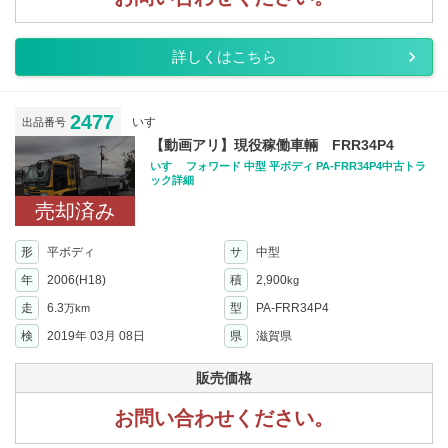
詳しくはこちら
2477
いすゞ
出品番号
【動画アリ】現役稼働車輛 FRR34P4
いすゞ フォワード 中型 平ボディ PA-FRR34P4中古トラ
ック詳細
売却済み
形
平ボディ
サ
中型
年
2006(H18)
積
2,900
kg
走
6.3
型
PA-FRR34P4
万km
検
2019年 03月 08日
県
滋賀県
販売価格
お問い合わせください。