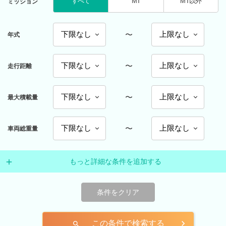
すべて
MT
MT以外
ミッション
〜
年式
〜
走行距離
〜
最大積載量
〜
車両総重量
もっと詳細な条件を追加する
条件をクリア
この条件で検索する
search