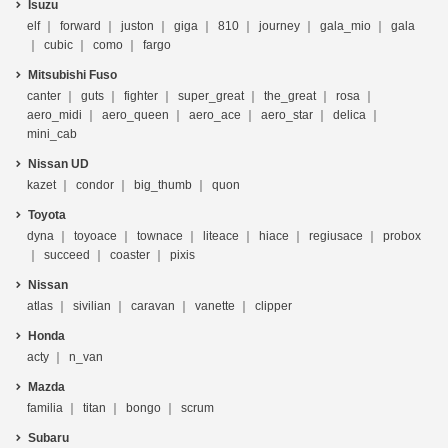
Isuzu
elf
forward
juston
giga
810
journey
gala_mio
gala
cubic
como
fargo
Mitsubishi Fuso
canter
guts
fighter
super_great
the_great
rosa
aero_midi
aero_queen
aero_ace
aero_star
delica
mini_cab
Nissan UD
kazet
condor
big_thumb
quon
Toyota
dyna
toyoace
townace
liteace
hiace
regiusace
probox
succeed
coaster
pixis
Nissan
atlas
sivilian
caravan
vanette
clipper
Honda
acty
n_van
Mazda
familia
titan
bongo
scrum
Subaru