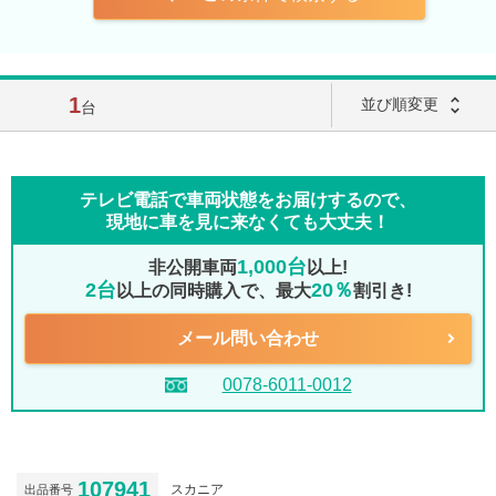
1
unfold_more
並び順変更
台
テレビ電話で車両状態をお届けするので、
現地に車を見に来なくても大丈夫！
1,000台
非公開車両
以上!
2台
20％
以上の同時購入で、最大
割引き!
メール問い合わせ
0078-6011-0012
107941
スカニア
出品番号