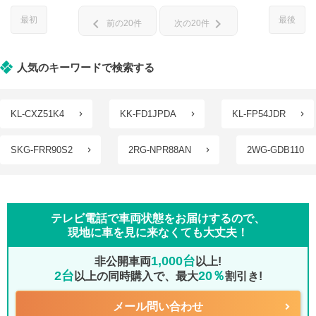
最初
最後
chevron_left
chevron_right
前の20件
次の20件
人気のキーワードで検索する
KL-CXZ51K4
KK-FD1JPDA
KL-FP54JDR
SKG-FRR90S2
2RG-NPR88AN
2WG-GDB110
テレビ電話で車両状態をお届けするので、
現地に車を見に来なくても大丈夫！
1,000台
非公開車両
以上!
2台
20％
以上の同時購入で、最大
割引き!
メール問い合わせ