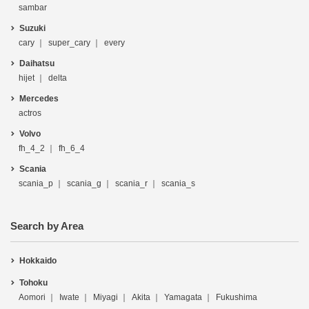
sambar
Suzuki
cary
super_cary
every
Daihatsu
hijet
delta
Mercedes
actros
Volvo
fh_4_2
fh_6_4
Scania
scania_p
scania_g
scania_r
scania_s
Search by Area
Hokkaido
Tohoku
Aomori
Iwate
Miyagi
Akita
Yamagata
Fukushima