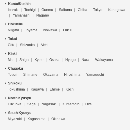
Kanto/Koshin
Ibaraki
Tochigi
Gunma
Saitama
Chiba
Tokyo
Kanagawa
Yamanashi
Nagano
Hokuriku
Niigata
Toyama
Ishikawa
Fukui
Tokai
Gifu
Shizuoka
Aichi
Kinki
Mie
Shiga
Kyoto
Osaka
Hyogo
Nara
Wakayama
Chugoku
Tottori
Shimane
Okayama
Hiroshima
Yamaguchi
Shikoku
Tokushima
Kagawa
Ehime
Kochi
North Kyusyu
Fukuoka
Saga
Nagasaki
Kumamoto
Oita
South Kyusyu
Miyazaki
Kagoshima
Okinawa