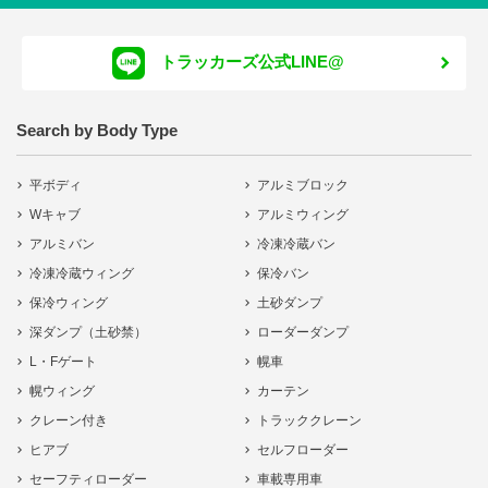
トラッカーズ公式LINE@
Search by Body Type
平ボディ
アルミブロック
Wキャブ
アルミウィング
アルミバン
冷凍冷蔵バン
冷凍冷蔵ウィング
保冷バン
保冷ウィング
土砂ダンプ
深ダンプ（土砂禁）
ローダーダンプ
L・Fゲート
幌車
幌ウィング
カーテン
クレーン付き
トラッククレーン
ヒアブ
セルフローダー
セーフティローダー
車載専用車