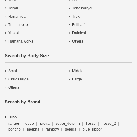
Volvo
Scania
Tokyu
Tohosyaryou
Hanamidai
Trex
Trail mobile
Fullhalf
Yusoki
Dainichi
Hamana works
Others
Search by Body Size
Small
Middle
6studs large
Large
Others
Search by Brand
Hino
ranger
dutro
profia
super_dolphin
liesse
liesse_2
poncho
melpha
rainbow
selega
blue_ribbon