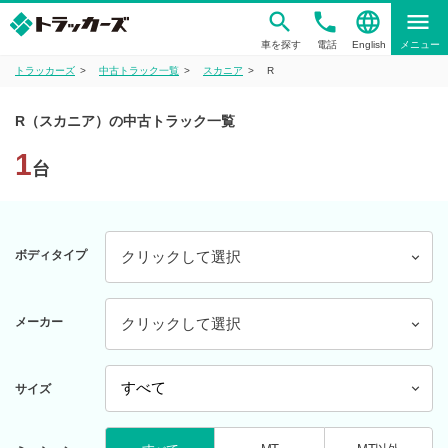
phone
language
menu
車を探す
電話
English
メニュー
トラッカーズ
中古トラック一覧
スカニア
R
R（スカニア）の中古トラック一覧
1
台
ボディタイプ
クリックして選択
メーカー
クリックして選択
サイズ