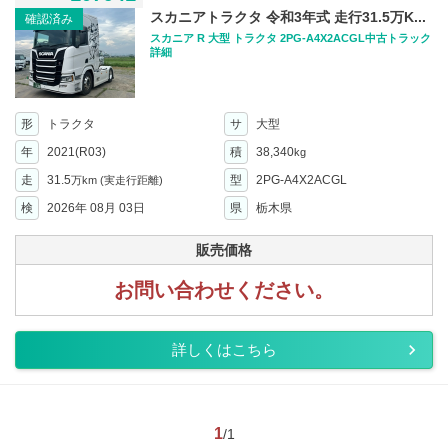
スカニアトラクタ 令和3年式 走行31.5万K...
確認済み
スカニア R 大型 トラクタ 2PG-A4X2ACGL中古トラック
詳細
形
トラクタ
サ
大型
年
2021(R03)
積
38,340
kg
走
31.5
型
2PG-A4X2ACGL
万km
(実走行距離)
検
2026年 08月 03日
県
栃木県
販売価格
お問い合わせください。
詳しくはこちら
1
/1