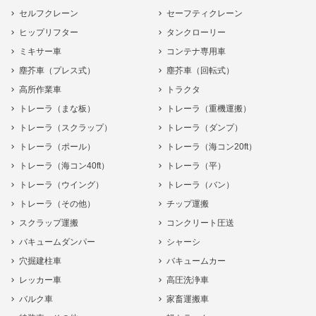
セルフクレーン
セーフティクレーン
ヒップリフター
タンクローリー
ミキサー車
コンテナ専用車
塵芥車（プレス式）
塵芥車（回転式）
高所作業車
トラクタ
トレーラ（まな板）
トレーラ（重機運搬）
トレーラ（スクラップ）
トレーラ（ダンプ）
トレーラ（ポール）
トレーラ（海コン20ft）
トレーラ（海コン40ft）
トレーラ（平）
トレーラ（ウイング）
トレーラ（バン）
トレーラ（その他）
チップ運搬
スクラップ運搬
コンクリート圧送
バキュームダンパー
シャーシ
穴掘建柱車
バキュームカー
レッカー車
高圧洗浄車
バルク車
家畜運搬車