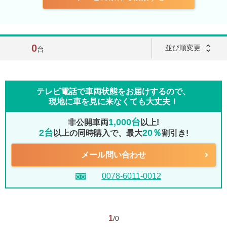
0
unfold_more
並び順変更
台
テレビ電話で車両状態をお届けするので、
現地に車を見に来なくても大丈夫！
1,000台
非公開車両
以上!
2台
20％
以上の同時購入で、最大
割引き!
メール問い合わせ
0078-6011-0012
1
/0