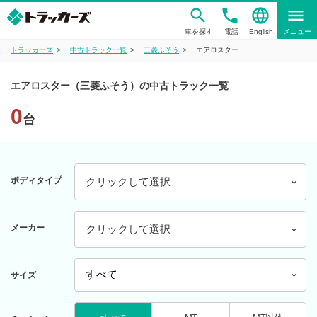
phone
language
menu
車を探す
電話
English
メニュー
トラッカーズ
中古トラック一覧
三菱ふそう
エアロスター
エアロスター（三菱ふそう）の中古トラック一覧
0
台
ボディタイプ
クリックして選択
メーカー
クリックして選択
サイズ