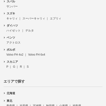
スバル
サンバー
スズキ
キャリィ
スーパーキャリィ
エブリィ
ダイハツ
ハイゼット
デルタ
ベンツ
アクトロス
ボルボ
Volvo FH 4x2
Volvo FH 6x4
スカニア
P
G
R
S
エリアで探す
北海道
東北
青森県
岩手県
宮城県
秋田県
山形県
福島県