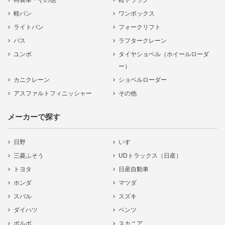
特装車・その他
軽トラック
軽バン
ワンボックス
ライトバン
フォークリフト
バス
ラフタークレーン
ユンボ
タイヤショベル（ホイールローダ
ー）
カニクレーン
ショベルローダー
アスファルトフィニッシャー
その他
メーカーで探す
日野
いすゞ
三菱ふそう
UDトラックス（日産）
トヨタ
日産自動車
ホンダ
マツダ
スバル
スズキ
ダイハツ
ベンツ
ボルボ
スカニア