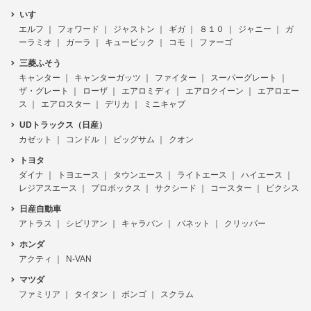
いすゞ
エルフ
フォワード
ジャストン
ギガ
８１０
ジャニー
ガ
ーラミオ
ガーラ
キュービック
コモ
ファーゴ
三菱ふそう
キャンター
キャンターガッツ
ファイター
スーパーグレート
ザ・グレート
ローザ
エアロミディ
エアロクイーン
エアロエー
ス
エアロスター
デリカ
ミニキャブ
UDトラックス（日産）
カゼット
コンドル
ビッグサム
クオン
トヨタ
ダイナ
トヨエース
タウンエース
ライトエース
ハイエース
レジアスエース
プロボックス
サクシード
コースター
ピクシス
日産自動車
アトラス
シビリアン
キャラバン
バネット
クリッパー
ホンダ
アクティ
N-VAN
マツダ
ファミリア
タイタン
ボンゴ
スクラム