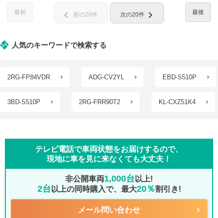
最初
最後
chevron_left
chevron_right
前の20件
次の20件
人気のキーワードで検索する
2RG-FP84VDR
ADG-CV2YL
EBD-S510P
3BD-S510P
2RG-FRR90T2
KL-CXZ51K4
テレビ電話で車両状態をお届けするので、
現地に車を見に来なくても大丈夫！
1,000台
非公開車両
以上!
2台
20％
以上の同時購入で、最大
割引き!
メール問い合わせ