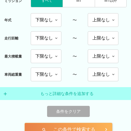
すべて
MT
MT以外
ミッション
〜
年式
〜
走行距離
〜
最大積載量
〜
車両総重量
もっと詳細な条件を追加する
条件をクリア
この条件で検索する
search