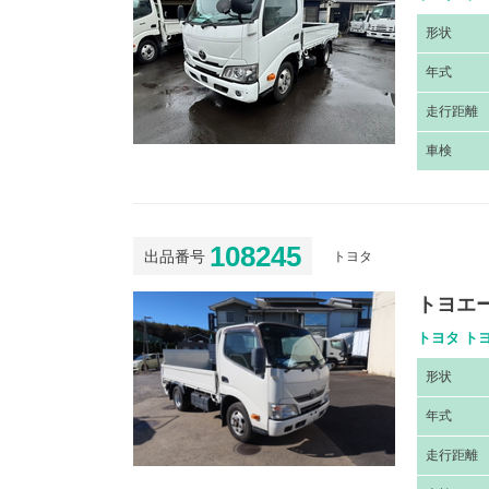
形
状
年
式
走
行距離
車
検
108245
出品番号
トヨタ
トヨエ
トヨタ トヨ
形
状
年
式
走
行距離