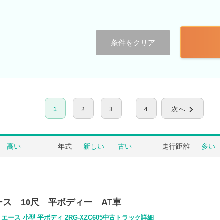
条件をクリア
chevron_right
1
2
3
4
次へ
高い
年式
新しい
古い
走行距離
多い
ス 10尺 平ボディー AT車
エース 小型 平ボディ 2RG-XZC605中古トラック詳細