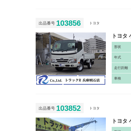
103856
出品番号
トヨタ
トヨタ 
形
状
年
式
走
行距離
車
検
103852
出品番号
トヨタ
トヨタ 