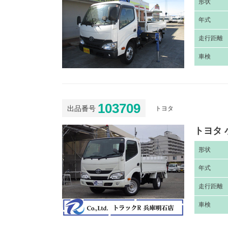
形
状
年
式
走
行距離
車
検
103709
出品番号
トヨタ
トヨタ 
形
状
年
式
走
行距離
車
検