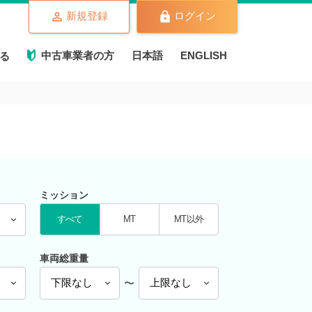
新規登録
ログイン
中古車業者の方
日本語
ENGLISH
る
ミッション
すべて
MT
MT以外
車両総重量
〜