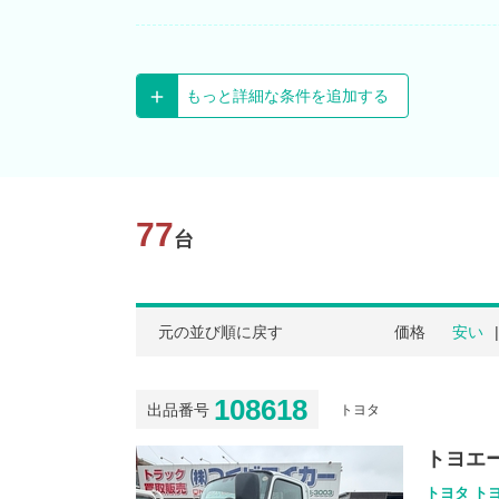
もっと詳細な条件を追加する
77
台
元の並び順に戻す
価格
安い
108618
出品番号
トヨタ
トヨエー
トヨタ トヨ