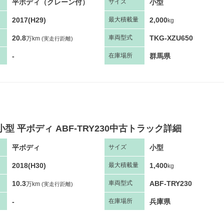
平ボディ（クレーン付）
小型
サ
イズ
2017(H29)
2,000
最大
積
載量
kg
20.8
TKG-XZU650
車両
型
式
万km
(実走行距離)
-
群馬県
在庫場所
小型 平ボディ ABF-TRY230中古トラック詳細
平ボディ
小型
サ
イズ
2018(H30)
1,400
最大
積
載量
kg
10.3
ABF-TRY230
車両
型
式
万km
(実走行距離)
-
兵庫県
在庫場所