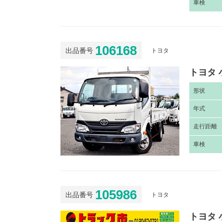
車
検
106168
出品番号
トヨタ
トヨタ 
形
状
年
式
走
行距離
車
検
105986
出品番号
トヨタ
トヨタ 