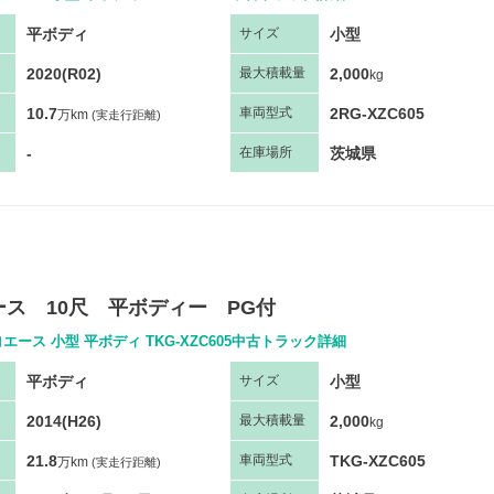
平ボディ
小型
サ
イズ
2020(R02)
2,000
最大
積
載量
kg
10.7
2RG-XZC605
車両
型
式
万km
(実走行距離)
-
茨城県
在庫場所
ース 10尺 平ボディー PG付
エース 小型 平ボディ TKG-XZC605中古トラック詳細
平ボディ
小型
サ
イズ
2014(H26)
2,000
最大
積
載量
kg
21.8
TKG-XZC605
車両
型
式
万km
(実走行距離)