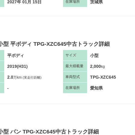
2027年 01月 15日
茨城県
在庫場所
小型 平ボディ TPG-XZC645中古トラック詳細
平ボディ
小型
サ
イズ
2019(H31)
2,000
最大
積
載量
kg
2.0
TPG-XZC645
車両
型
式
万km
(実走行距離)
-
愛知県
在庫場所
小型 バン TPG-XZC645中古トラック詳細