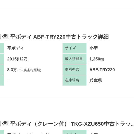
小型 平ボディ ABF-TRY220中古トラック詳細
平ボディ
小型
サ
イズ
2015(H27)
1,250
最大
積
載量
kg
8.3
ABF-TRY220
車両
型
式
万km
(実走行距離)
-
兵庫県
在庫場所
小型 平ボディ（クレーン付） TKG-XZU650中古トラッ..