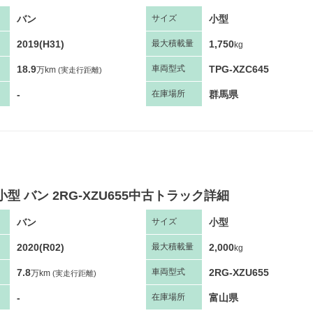
バン
小型
サ
イズ
2019(H31)
1,750
最大
積
載量
kg
18.9
TPG-XZC645
車両
型
式
万km
(実走行距離)
-
群馬県
在庫場所
小型 バン 2RG-XZU655中古トラック詳細
バン
小型
サ
イズ
2020(R02)
2,000
最大
積
載量
kg
7.8
2RG-XZU655
車両
型
式
万km
(実走行距離)
-
富山県
在庫場所