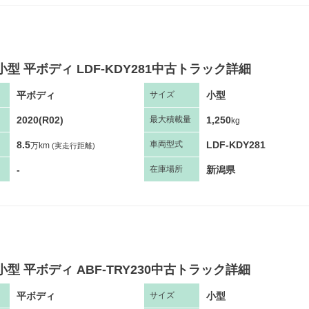
小型 平ボディ LDF-KDY281中古トラック詳細
平ボディ
小型
サ
イズ
2020(R02)
1,250
最大
積
載量
kg
8.5
LDF-KDY281
車両
型
式
万km
(実走行距離)
-
新潟県
在庫場所
小型 平ボディ ABF-TRY230中古トラック詳細
平ボディ
小型
サ
イズ