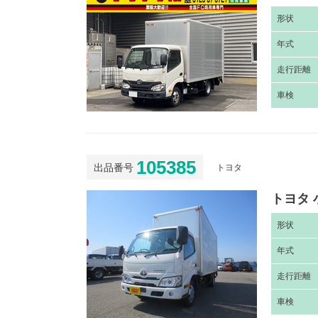
形
状
年
式
走
行距離
車
検
105385
出品番号
トヨタ
トヨタ 
形
状
年
式
走
行距離
車
検