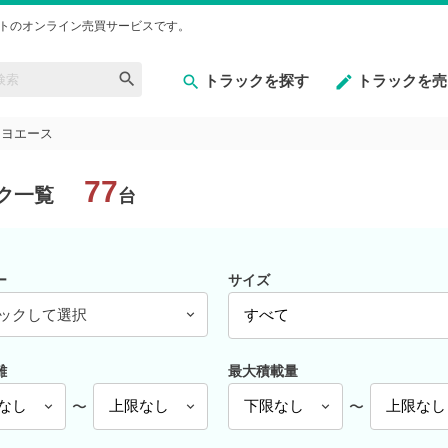
トのオンライン売買サービスです。
トラックを探す
トラックを売
トヨエース
77
ク一覧
台
ー
サイズ
ックして選択
離
最大積載量
〜
〜