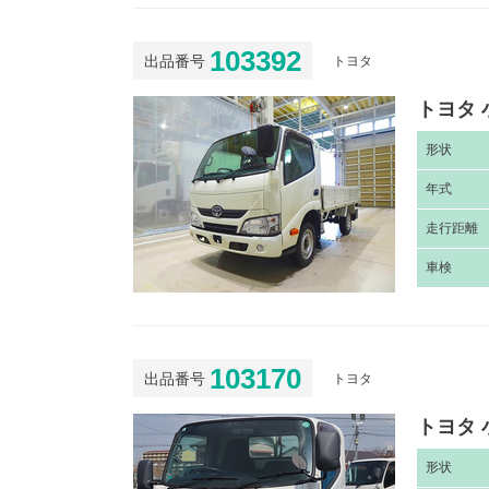
103392
出品番号
トヨタ
トヨタ 
形
状
年
式
走
行距離
車
検
103170
出品番号
トヨタ
トヨタ 
形
状