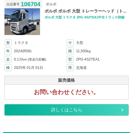
106704
ボルボ
出品番号
ボルボ ボルボ 大型 トレーラーヘッド（ト...
ボルボ 大型 トラクタ 2PG-4S2TEA1中古トラック詳細
形
トラクタ
サ
大型
年
2024(R06)
積
11,500
kg
走
0.1
型
2PG-4S2TEA1
万km
(実走行距離)
検
2025年 01月 01日
県
北海道
販売価格
お問い合わせください。
詳しくはこちら