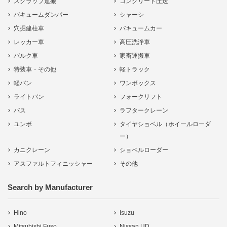
スクラップ運搬
コンクリート圧送
バキュームダンパー
シャーシ
穴掘建柱車
バキュームカー
レッカー車
高圧洗浄車
バルク車
家畜運搬車
特装車・その他
軽トラック
軽バン
ワンボックス
ライトバン
フォークリフト
バス
ラフタークレーン
ユンボ
タイヤショベル（ホイールローダ
ー）
カニクレーン
ショベルローダー
アスファルトフィニッシャー
その他
Search by Manufacturer
Hino
Isuzu
Mitsubishi Fuso
Nissan UD