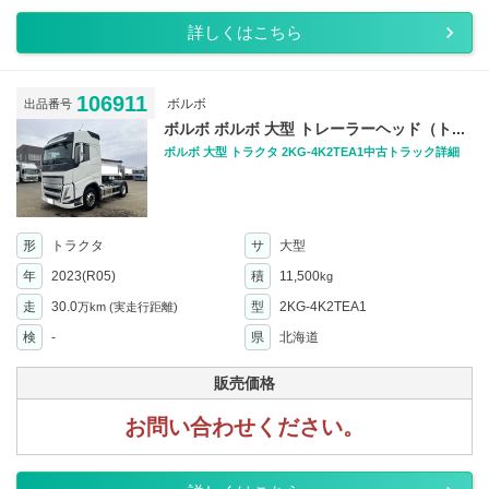
詳しくはこちら
106911
ボルボ
出品番号
ボルボ ボルボ 大型 トレーラーヘッド（ト...
ボルボ 大型 トラクタ 2KG-4K2TEA1中古トラック詳細
形
トラクタ
サ
大型
年
2023(R05)
積
11,500
kg
走
30.0
型
2KG-4K2TEA1
万km
(実走行距離)
検
-
県
北海道
販売価格
お問い合わせください。