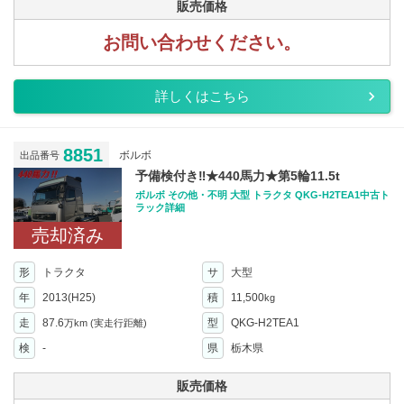
販売価格
お問い合わせください。
詳しくはこちら
8851
ボルボ
出品番号
予備検付き‼︎★440馬力★第5輪11.5t
ボルボ その他・不明 大型 トラクタ QKG-H2TEA1中古ト
ラック詳細
売却済み
形
トラクタ
サ
大型
年
2013(H25)
積
11,500
kg
走
87.6
型
QKG-H2TEA1
万km
(実走行距離)
検
-
県
栃木県
販売価格