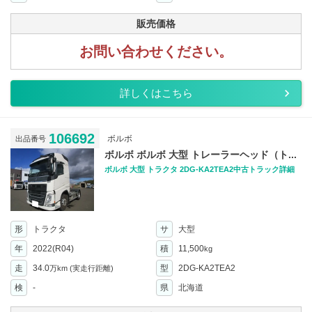
販売価格
お問い合わせください。
詳しくはこちら
106692
ボルボ
出品番号
ボルボ ボルボ 大型 トレーラーヘッド（ト...
ボルボ 大型 トラクタ 2DG-KA2TEA2中古トラック詳細
形
トラクタ
サ
大型
年
2022(R04)
積
11,500
kg
走
34.0
型
2DG-KA2TEA2
万km
(実走行距離)
検
-
県
北海道