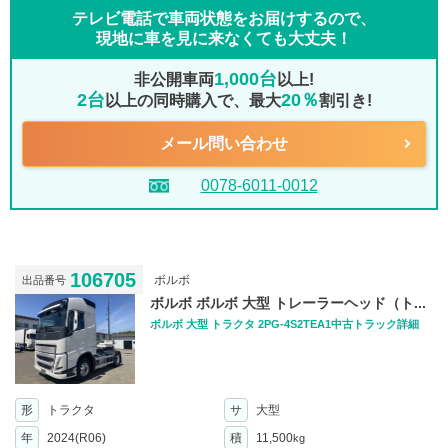
テレビ電話で車両状態をお届けするので、
現地に車を見に来なくても大丈夫！
1,000台
非公開車両
以上!
2台
20％
以上の同時購入で、最大
割引き!
メール問い合わせ
0078-6011-0012
106705
ボルボ
出品番号
ボルボ ボルボ 大型 トレーラーヘッド（ト...
ボルボ 大型 トラクタ 2PG-4S2TEA1中古トラック詳細
形
トラクタ
サ
大型
年
2024(R06)
積
11,500
kg