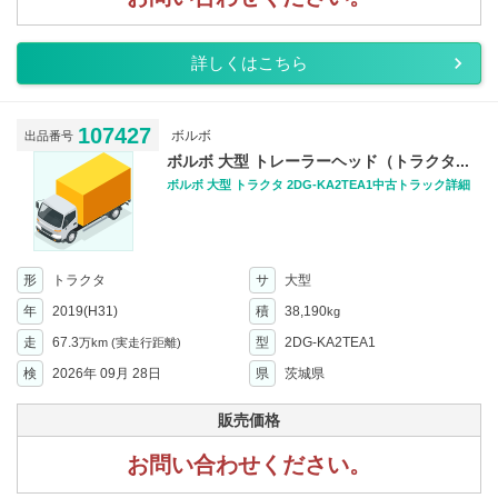
詳しくはこちら
107427
ボルボ
出品番号
ボルボ 大型 トレーラーヘッド（トラクタ...
ボルボ 大型 トラクタ 2DG-KA2TEA1中古トラック詳細
形
トラクタ
サ
大型
年
2019(H31)
積
38,190
kg
走
67.3
型
2DG-KA2TEA1
万km
(実走行距離)
検
2026年 09月 28日
県
茨城県
販売価格
お問い合わせください。