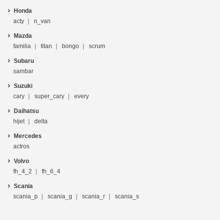
Honda
acty
n_van
Mazda
familia
titan
bongo
scrum
Subaru
sambar
Suzuki
cary
super_cary
every
Daihatsu
hijet
delta
Mercedes
actros
Volvo
fh_4_2
fh_6_4
Scania
scania_p
scania_g
scania_r
scania_s