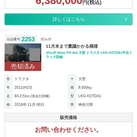
6,380,000
円(税込)
詳しくはこちら
2253
ボルボ
出品番号
11月末まで稟議かかる模様
ボルボ Volvo FH 4x2 大型 トラクタ LKG-H2TDA1中古ト
ラック詳細
売却済み
形
トラクタ
サ
大型
年
2011(H23)
積
9,500
kg
走
84.2
型
LKG-H2TDA1
万km
(実走行距離)
検
2018年 11月 06日
県
神奈川県
販売価格
お問い合わせください。