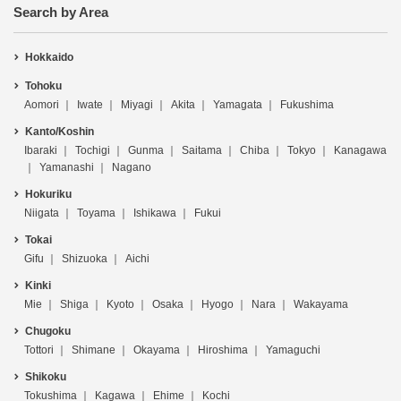
Search by Area
Hokkaido
Tohoku
Aomori
Iwate
Miyagi
Akita
Yamagata
Fukushima
Kanto/Koshin
Ibaraki
Tochigi
Gunma
Saitama
Chiba
Tokyo
Kanagawa
Yamanashi
Nagano
Hokuriku
Niigata
Toyama
Ishikawa
Fukui
Tokai
Gifu
Shizuoka
Aichi
Kinki
Mie
Shiga
Kyoto
Osaka
Hyogo
Nara
Wakayama
Chugoku
Tottori
Shimane
Okayama
Hiroshima
Yamaguchi
Shikoku
Tokushima
Kagawa
Ehime
Kochi