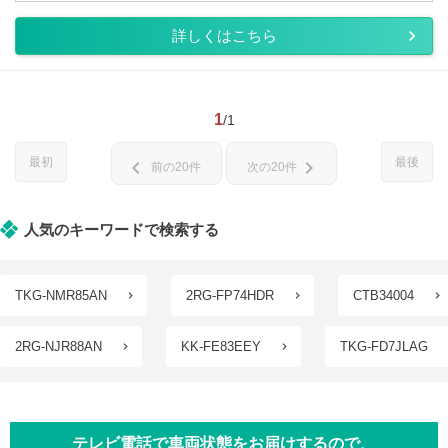
詳しくはこちら
1
/1
最初
最後
chevron_left
chevron_right
前の20件
次の20件
人気のキーワードで検索する
TKG-NMR85AN
2RG-FP74HDR
CTB34004
2RG-NJR88AN
KK-FE83EEY
TKG-FD7JLAG
テレビ電話で車両状態をお届けするので、