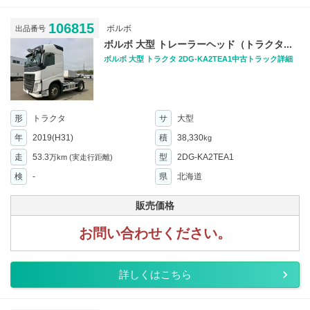
106815
ボルボ
出品番号
ボルボ 大型 トレーラーヘッド（トラクタ...
ボルボ 大型 トラクタ 2DG-KA2TEA1中古トラック詳細
形
トラクタ
サ
大型
年
2019(H31)
積
38,330
kg
走
53.3
型
2DG-KA2TEA1
万km
(実走行距離)
検
-
県
北海道
販売価格
お問い合わせください。
詳しくはこちら