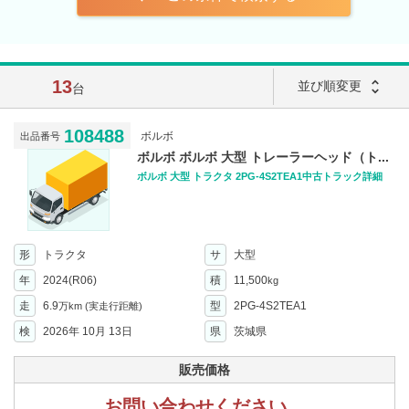
13
unfold_more
並び順変更
台
108488
ボルボ
出品番号
ボルボ ボルボ 大型 トレーラーヘッド（ト...
ボルボ 大型 トラクタ 2PG-4S2TEA1中古トラック詳細
形
トラクタ
サ
大型
年
2024(R06)
積
11,500
kg
走
6.9
型
2PG-4S2TEA1
万km
(実走行距離)
検
2026年 10月 13日
県
茨城県
販売価格
お問い合わせください。