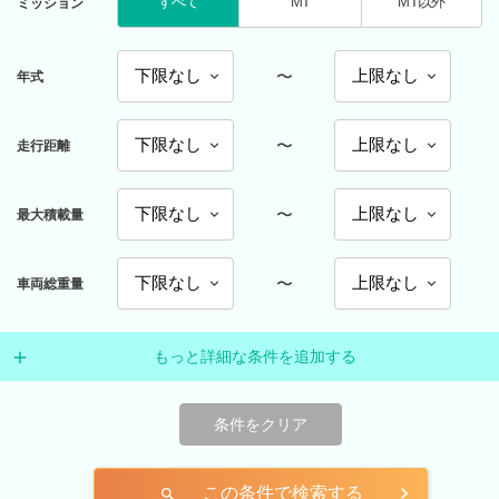
すべて
MT
MT以外
ミッション
〜
年式
〜
走行距離
〜
最大積載量
〜
車両総重量
もっと詳細な条件を追加する
条件をクリア
この条件で検索する
search