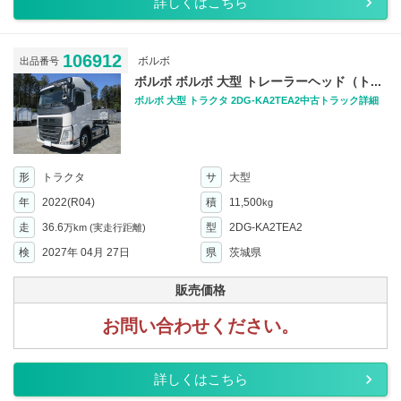
詳しくはこちら
106912
ボルボ
出品番号
ボルボ ボルボ 大型 トレーラーヘッド（ト...
ボルボ 大型 トラクタ 2DG-KA2TEA2中古トラック詳細
形
トラクタ
サ
大型
年
2022(R04)
積
11,500
kg
走
36.6
型
2DG-KA2TEA2
万km
(実走行距離)
検
2027年 04月 27日
県
茨城県
販売価格
お問い合わせください。
詳しくはこちら