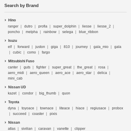
Search by Brand
Hino
ranger
dutro
profia
super_dolphin
liesse
liesse_2
poncho
melpha
rainbow
selega
blue_ribbon
Isuzu
elf
forward
juston
giga
810
journey
gala_mio
gala
cubic
como
fargo
Mitsubishi Fuso
canter
guts
fighter
super_great
the_great
rosa
aero_midi
aero_queen
aero_ace
aero_star
delica
mini_cab
Nissan UD
kazet
condor
big_thumb
quon
Toyota
dyna
toyoace
townace
liteace
hiace
regiusace
probox
succeed
coaster
pixis
Nissan
atlas
sivilian
caravan
vanette
clipper