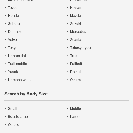
Toyota
Nissan
Honda
Mazda
Subaru
Suzuki
Daihatsu
Mercedes
Volvo
Scania
Tokyu
Tohosyaryou
Hanamidai
Trex
Trail mobile
Fullhalf
Yusoki
Dainichi
Hamana works
Others
Search by Body Size
Small
Middle
6studs large
Large
Others