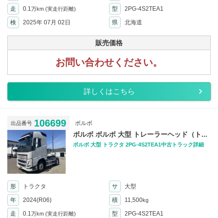
走
0.1
型
2PG-4S2TEA1
万km
(実走行距離)
検
2025年 07月 02日
県
北海道
販売価格
お問い合わせください。
詳しくはこちら
106699
ボルボ
出品番号
ボルボ ボルボ 大型 トレーラーヘッド（ト...
ボルボ 大型 トラクタ 2PG-4S2TEA1中古トラック詳細
形
トラクタ
サ
大型
年
2024(R06)
積
11,500
kg
走
0.1
型
2PG-4S2TEA1
万km
(実走行距離)