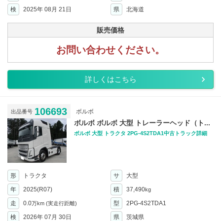
検
2025年 08月 21日
県
北海道
販売価格
お問い合わせください。
詳しくはこちら
106693
ボルボ
出品番号
ボルボ ボルボ 大型 トレーラーヘッド（ト...
ボルボ 大型 トラクタ 2PG-4S2TDA1中古トラック詳細
形
トラクタ
サ
大型
年
2025(R07)
積
37,490
kg
走
0.0
型
2PG-4S2TDA1
万km
(実走行距離)
検
2026年 07月 30日
県
茨城県