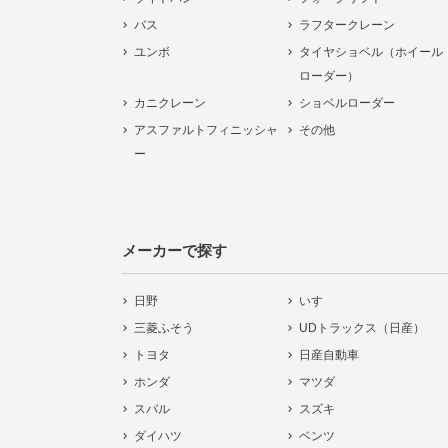
バス
ラフタークレーン
ユンボ
タイヤショベル（ホイール
ローダー）
カニクレーン
ショベルローダー
アスファルトフィニッシャ
その他
ー
メーカーで探す
日野
いすゞ
三菱ふそう
UDトラックス（日産）
トヨタ
日産自動車
ホンダ
マツダ
スバル
スズキ
ダイハツ
ベンツ