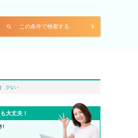
この条件で検索する
search
少ない
ても大丈夫！
き!