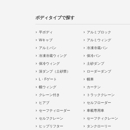
ボディタイプで探す
平ボディ
アルミブロック
Wキャブ
アルミウィング
アルミバン
冷凍冷蔵バン
冷凍冷蔵ウィング
保冷バン
保冷ウィング
土砂ダンプ
深ダンプ（土砂禁）
ローダーダンプ
L・Fゲート
幌車
幌ウィング
カーテン
クレーン付き
トラッククレーン
ヒアブ
セルフローダー
セーフティローダー
車載専用車
セルフクレーン
セーフティクレーン
ヒップリフター
タンクローリー