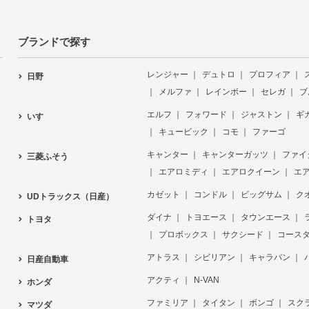
ブランドで探す
レンジャー
デュトロ
プロフィア
日野
メルファ
レインボー
セレガ
ブ
エルフ
フォワード
ジャストン
ギ
いすゞ
キュービック
コモ
ファーゴ
キャンター
キャンターガッツ
ファイ
三菱ふそう
エアロミディ
エアロクイーン
エ
カゼット
コンドル
ビッグサム
ク
UDトラックス（日産）
ダイナ
トヨエース
タウンエース
トヨタ
プロボックス
サクシード
コース
アトラス
シビリアン
キャラバン
日産自動車
アクティ
N-VAN
ホンダ
ファミリア
タイタン
ボンゴ
スク
マツダ