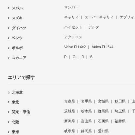
サンバー
スバル
キャリィ
スーパーキャリィ
エブリィ
スズキ
ハイゼット
デルタ
ダイハツ
アクトロス
ベンツ
Volvo FH 4x2
Volvo FH 6x4
ボルボ
P
G
R
S
スカニア
エリアで探す
北海道
青森県
岩手県
宮城県
秋田県
東北
茨城県
栃木県
群馬県
埼玉県
関東・甲信
新潟県
富山県
石川県
福井県
北陸
岐阜県
静岡県
愛知県
東海