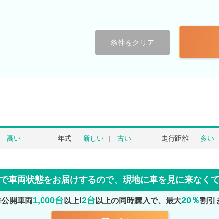
条件をクリア
高い
年式
新しい
古い
走行距離
多い
で車両状態をお届けするので、
現地に車を見に来なく
1,000台
2台
20％
非公開車両
以上!
以上の同時購入で、最大
割引