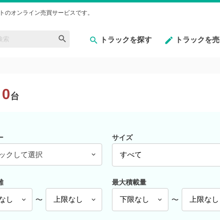
トのオンライン売買サービスです。
トラックを探す
トラックを売
0
台
ー
サイズ
ックして選択
離
最大積載量
〜
〜