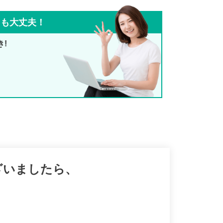
ても大丈夫！
き!
ざいましたら、
。