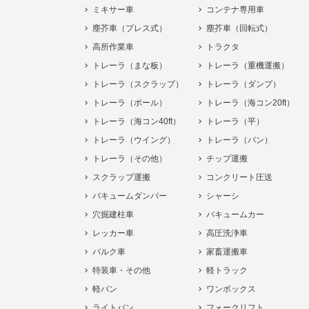
ミキサー車
コンテナ専用車
塵芥車（プレス式）
塵芥車（回転式）
高所作業車
トラクタ
トレーラ（まな板）
トレーラ（重機運搬）
トレーラ（スクラップ）
トレーラ（ダンプ）
トレーラ（ポール）
トレーラ（海コン20ft）
トレーラ（海コン40ft）
トレーラ（平）
トレーラ（ウイング）
トレーラ（バン）
トレーラ（その他）
チップ運搬
スクラップ運搬
コンクリート圧送
バキュームダンパー
シャーシ
穴掘建柱車
バキュームカー
レッカー車
高圧洗浄車
バルク車
家畜運搬車
特装車・その他
軽トラック
軽バン
ワンボックス
ライトバン
フォークリフト