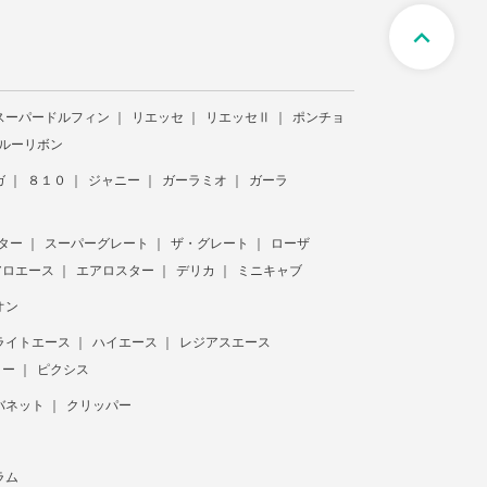
expand_less
スーパードルフィン
リエッセ
リエッセⅡ
ポンチョ
ルーリボン
ガ
８１０
ジャニー
ガーラミオ
ガーラ
ター
スーパーグレート
ザ・グレート
ローザ
アロエース
エアロスター
デリカ
ミニキャブ
オン
ライトエース
ハイエース
レジアスエース
ター
ピクシス
バネット
クリッパー
ラム