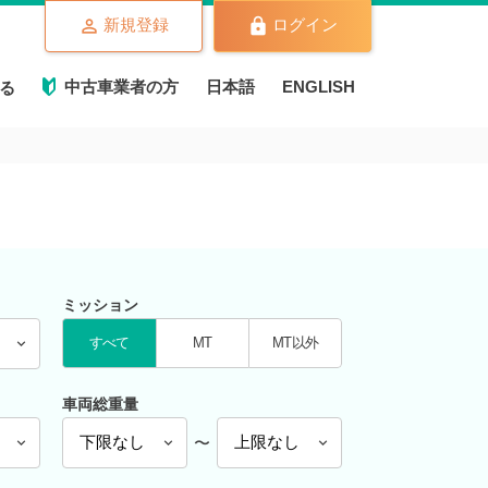
新規登録
ログイン
中古車業者の方
日本語
ENGLISH
る
ミッション
すべて
MT
MT以外
車両総重量
〜