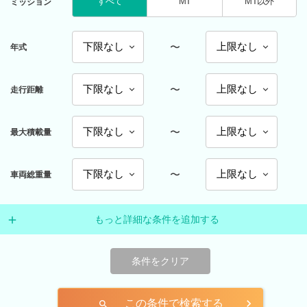
すべて
MT
MT以外
ミッション
〜
年式
〜
走行距離
〜
最大積載量
〜
車両総重量
もっと詳細な条件を追加する
条件をクリア
この条件で検索する
search