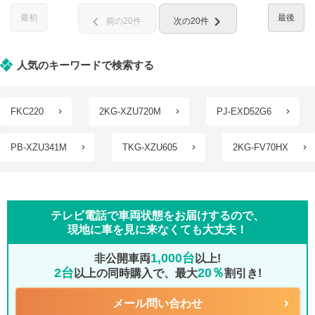
最初
最後
chevron_left
chevron_right
前の20件
次の20件
人気のキーワードで検索する
FKC220
2KG-XZU720M
PJ-EXD52G6
PB-XZU341M
TKG-XZU605
2KG-FV70HX
テレビ電話で車両状態をお届けするので、
現地に車を見に来なくても大丈夫！
1,000台
非公開車両
以上!
2台
20％
以上の同時購入で、最大
割引き!
メール問い合わせ