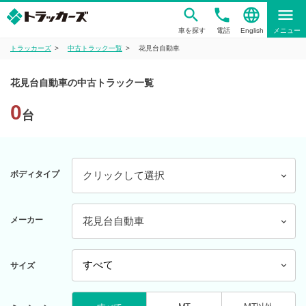
phone
language
menu
車を探す
電話
English
メニュー
トラッカーズ
中古トラック一覧
花見台自動車
花見台自動車の中古トラック一覧
0
台
ボディタイプ
クリックして選択
メーカー
花見台自動車
サイズ