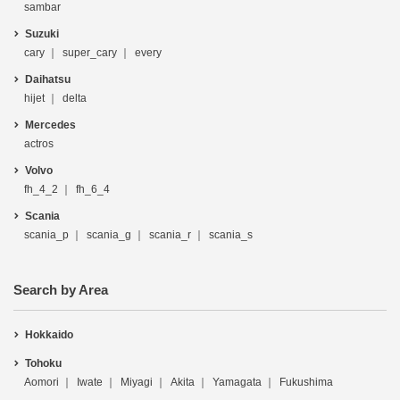
sambar
Suzuki
cary
super_cary
every
Daihatsu
hijet
delta
Mercedes
actros
Volvo
fh_4_2
fh_6_4
Scania
scania_p
scania_g
scania_r
scania_s
Search by Area
Hokkaido
Tohoku
Aomori
Iwate
Miyagi
Akita
Yamagata
Fukushima