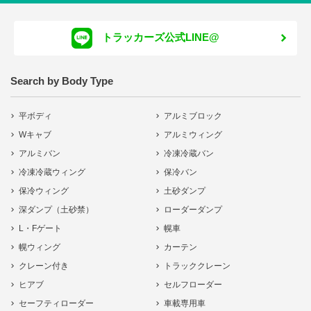
トラッカーズ公式LINE@
Search by Body Type
平ボディ
アルミブロック
Wキャブ
アルミウィング
アルミバン
冷凍冷蔵バン
冷凍冷蔵ウィング
保冷バン
保冷ウィング
土砂ダンプ
深ダンプ（土砂禁）
ローダーダンプ
L・Fゲート
幌車
幌ウィング
カーテン
クレーン付き
トラッククレーン
ヒアブ
セルフローダー
セーフティローダー
車載専用車