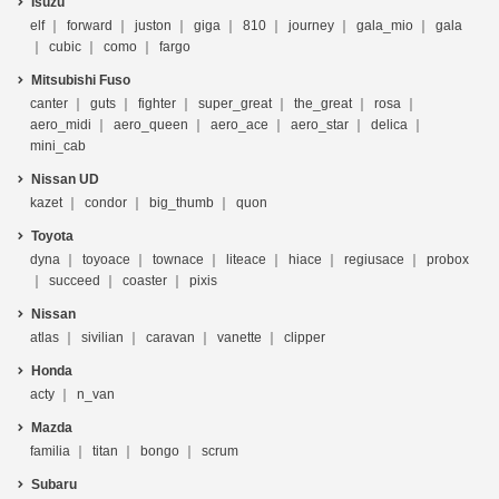
Isuzu
elf
forward
juston
giga
810
journey
gala_mio
gala
cubic
como
fargo
Mitsubishi Fuso
canter
guts
fighter
super_great
the_great
rosa
aero_midi
aero_queen
aero_ace
aero_star
delica
mini_cab
Nissan UD
kazet
condor
big_thumb
quon
Toyota
dyna
toyoace
townace
liteace
hiace
regiusace
probox
succeed
coaster
pixis
Nissan
atlas
sivilian
caravan
vanette
clipper
Honda
acty
n_van
Mazda
familia
titan
bongo
scrum
Subaru