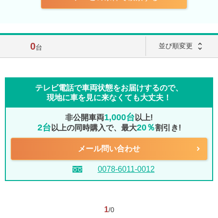
0
unfold_more
並び順変更
台
テレビ電話で車両状態をお届けするので、
現地に車を見に来なくても大丈夫！
1,000台
非公開車両
以上!
2台
20％
以上の同時購入で、最大
割引き!
メール問い合わせ
0078-6011-0012
1
/0