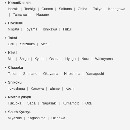
Kanto/Koshin
Ibaraki
Tochigi
Gunma
Saitama
Chiba
Tokyo
Kanagawa
Yamanashi
Nagano
Hokuriku
Niigata
Toyama
Ishikawa
Fukui
Tokai
Gifu
Shizuoka
Aichi
Kinki
Mie
Shiga
Kyoto
Osaka
Hyogo
Nara
Wakayama
Chugoku
Tottori
Shimane
Okayama
Hiroshima
Yamaguchi
Shikoku
Tokushima
Kagawa
Ehime
Kochi
North Kyusyu
Fukuoka
Saga
Nagasaki
Kumamoto
Oita
South Kyusyu
Miyazaki
Kagoshima
Okinawa