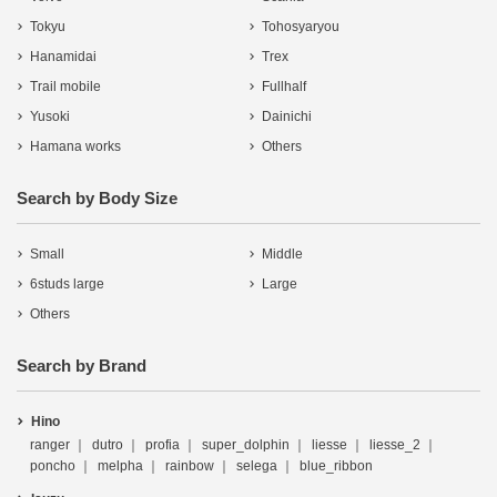
Tokyu
Tohosyaryou
Hanamidai
Trex
Trail mobile
Fullhalf
Yusoki
Dainichi
Hamana works
Others
Search by Body Size
Small
Middle
6studs large
Large
Others
Search by Brand
Hino
ranger
dutro
profia
super_dolphin
liesse
liesse_2
poncho
melpha
rainbow
selega
blue_ribbon