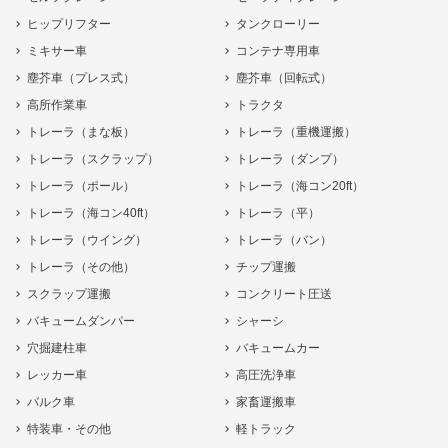
ヒップリフター
タンクローリー
ミキサー車
コンテナ専用車
塵芥車（プレス式）
塵芥車（回転式）
高所作業車
トラクタ
トレーラ（まな板）
トレーラ（重機運搬）
トレーラ（スクラップ）
トレーラ（ダンプ）
トレーラ（ポール）
トレーラ（海コン20ft）
トレーラ（海コン40ft）
トレーラ（平）
トレーラ（ウイング）
トレーラ（バン）
トレーラ（その他）
チップ運搬
スクラップ運搬
コンクリート圧送
バキュームダンパー
シャーシ
穴掘建柱車
バキュームカー
レッカー車
高圧洗浄車
バルク車
家畜運搬車
特装車・その他
軽トラック