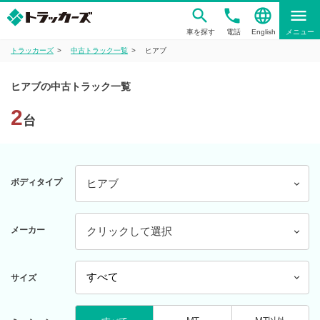
phone
language
menu
車を探す
電話
English
メニュー
トラッカーズ
中古トラック一覧
ヒアブ
ヒアブの中古トラック一覧
2
台
ボディタイプ
ヒアブ
メーカー
クリックして選択
サイズ