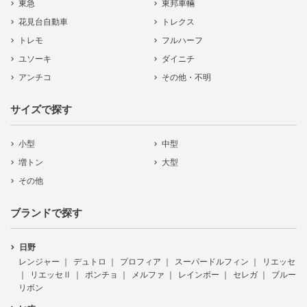
東急
東邦車輛
花見台自動車
トレクス
トレモ
フルハーフ
ユソーキ
ダイニチ
アンチコ
その他・不明
サイズで探す
小型
中型
増トン
大型
その他
ブランドで探す
日野
レンジャー
デュトロ
プロフィア
スーパードルフィン
リエッセ
リエッセⅡ
ポンチョ
メルファ
レインボー
セレガ
ブルー
リボン