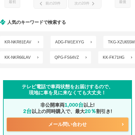
最初
最後
chevron_left
chevron_right
前の20件
次の20件
人気のキーワードで検索する
KR-NKR81EAV
ADG-FW1EXYG
TKG-XZU655M
KK-NKR66LAV
QPG-FS64VZ
KK-FK71HG
テレビ電話で車両状態をお届けするので、
現地に車を見に来なくても大丈夫！
1,000台
非公開車両
以上!
2台
20％
以上の同時購入で、最大
割引き!
メール問い合わせ