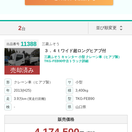
2
unfold_more
並び順変更
台
11388
三菱ふそう
出品番号
３．４ｔワイド超ロングヒアブ付
三菱ふそう キャンター 小型 クレーン車（ヒアブ製）
TKG-FEB90中古トラック詳細
売却済み
形
クレーン車（ヒアブ製）
サ
小型
年
2013(H25)
積
3,400
kg
走
3.9
型
TKG-FEB90
万km
(実走行距離)
検
-
県
山口県
販売価格
4,174,500