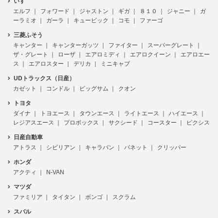
いすゞ
エルフ
フォワード
ジャストン
ギガ
８１０
ジャニー
ガ
ーラミオ
ガーラ
キュービック
コモ
ファーゴ
三菱ふそう
キャンター
キャンターガッツ
ファイター
スーパーグレート
ザ・グレート
ローザ
エアロミディ
エアロクイーン
エアロエー
ス
エアロスター
デリカ
ミニキャブ
UDトラックス（日産）
カゼット
コンドル
ビッグサム
クオン
トヨタ
ダイナ
トヨエース
タウンエース
ライトエース
ハイエース
レジアスエース
プロボックス
サクシード
コースター
ピクシス
日産自動車
アトラス
シビリアン
キャラバン
バネット
クリッパー
ホンダ
アクティ
N-VAN
マツダ
ファミリア
タイタン
ボンゴ
スクラム
スバル