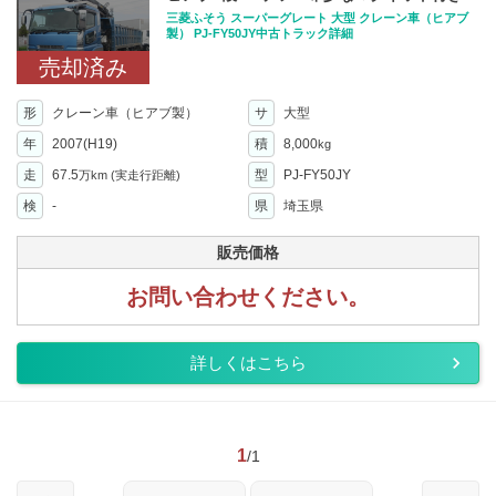
三菱ふそう スーパーグレート 大型 クレーン車（ヒアブ
製） PJ-FY50JY中古トラック詳細
売却済み
形
クレーン車（ヒアブ製）
サ
大型
年
2007(H19)
積
8,000
kg
走
67.5
型
PJ-FY50JY
万km
(実走行距離)
検
-
県
埼玉県
販売価格
お問い合わせください。
詳しくはこちら
1
/1