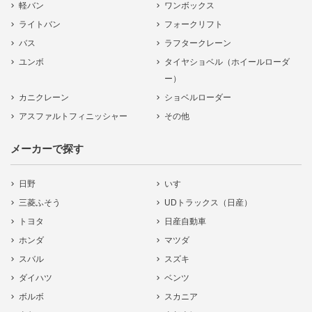
軽バン
ワンボックス
ライトバン
フォークリフト
バス
ラフタークレーン
ユンボ
タイヤショベル（ホイールローダ
ー）
カニクレーン
ショベルローダー
アスファルトフィニッシャー
その他
メーカーで探す
日野
いすゞ
三菱ふそう
UDトラックス（日産）
トヨタ
日産自動車
ホンダ
マツダ
スバル
スズキ
ダイハツ
ベンツ
ボルボ
スカニア