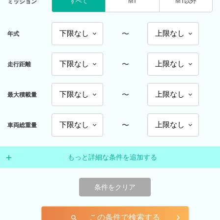
すべて
MT
MT以外
ミッション
〜
年式
〜
走行距離
〜
最大積載量
〜
車両総重量
もっと詳細な条件を追加する
条件をクリア
この条件で検索する
search