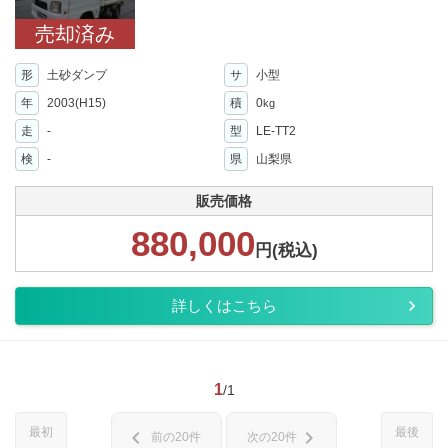
売却済み
形
土砂ダンプ
サ
小型
年
2003(H15)
積
0
kg
走
-
型
LE-TT2
検
-
県
山梨県
販売価格
880,000
円(税込)
詳しくはこちら
1
/1
最初
最後
chevron_left
chevron_right
前の20件
次の20件