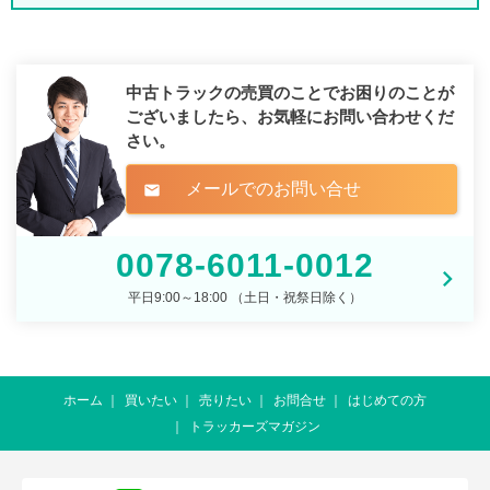
中古トラックの売買のことでお困りのことが
ございましたら、
お気軽にお問い合わせくだ
さい。
メールでのお問い合せ
mail
0078-6011-0012
平日9:00～18:00 （土日・祝祭日除く）
ホーム
買いたい
売りたい
お問合せ
はじめての方
トラッカーズマガジン