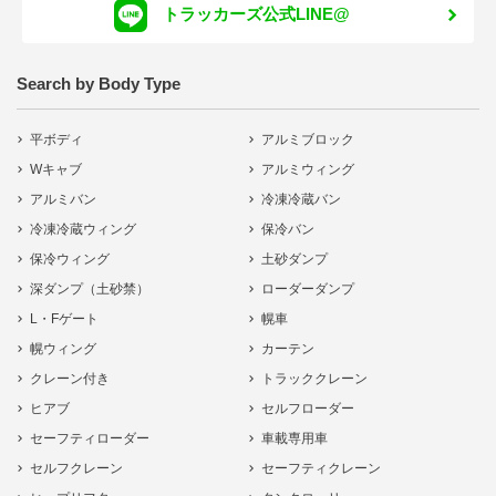
トラッカーズ公式LINE@
Search by Body Type
平ボディ
アルミブロック
Wキャブ
アルミウィング
アルミバン
冷凍冷蔵バン
冷凍冷蔵ウィング
保冷バン
保冷ウィング
土砂ダンプ
深ダンプ（土砂禁）
ローダーダンプ
L・Fゲート
幌車
幌ウィング
カーテン
クレーン付き
トラッククレーン
ヒアブ
セルフローダー
セーフティローダー
車載専用車
セルフクレーン
セーフティクレーン