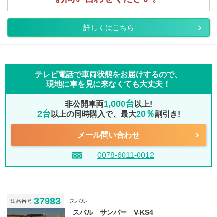
詳しくはこちら
テレビ電話で車両状態をお届けするので、
現地に車を見に来なくても大丈夫！
1,000台
非公開車両
以上!
2台
20％
以上の同時購入で、最大
割引き!
メール問い合わせ
0078-6011-0012
37983
スバル
出品番号
スバル サンバー V-KS4