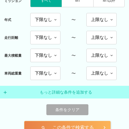
すべて
MT
MT以外
ミッション
〜
年式
〜
走行距離
〜
最大積載量
〜
車両総重量
もっと詳細な条件を追加する
条件をクリア
この条件で検索する
search