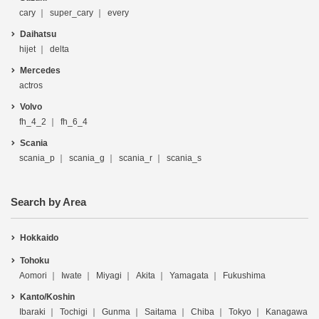
cary
super_cary
every
Daihatsu
hijet
delta
Mercedes
actros
Volvo
fh_4_2
fh_6_4
Scania
scania_p
scania_g
scania_r
scania_s
Search by Area
Hokkaido
Tohoku
Aomori
Iwate
Miyagi
Akita
Yamagata
Fukushima
Kanto/Koshin
Ibaraki
Tochigi
Gunma
Saitama
Chiba
Tokyo
Kanagawa