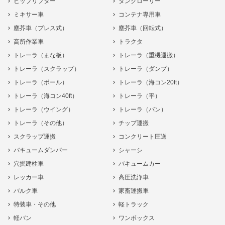
ヒップリフター
タンクローリー
ミキサー車
コンテナ専用車
塵芥車（プレス式）
塵芥車（回転式）
高所作業車
トラクタ
トレーラ（まな板）
トレーラ（重機運搬）
トレーラ（スクラップ）
トレーラ（ダンプ）
トレーラ（ポール）
トレーラ（海コン20ft）
トレーラ（海コン40ft）
トレーラ（平）
トレーラ（ウイング）
トレーラ（バン）
トレーラ（その他）
チップ運搬
スクラップ運搬
コンクリート圧送
バキュームダンパー
シャーシ
穴掘建柱車
バキュームカー
レッカー車
高圧洗浄車
バルク車
家畜運搬車
特装車・その他
軽トラック
軽バン
ワンボックス