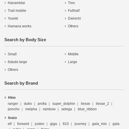
Hanamidai
Trex
Trail mobile
Fullhalf
Yusoki
Dainichi
Hamana works
Others
Search by Body Size
Small
Middle
6studs large
Large
Others
Search by Brand
Hino
ranger
dutro
profia
super_dolphin
liesse
liesse_2
poncho
melpha
rainbow
selega
blue_ribbon
Isuzu
elf
forward
juston
giga
810
journey
gala_mio
gala