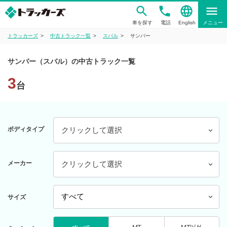
phone
language
menu
車を探す
電話
English
メニュー
トラッカーズ
中古トラック一覧
スバル
サンバー
サンバー（スバル）の中古トラック一覧
3
台
ボディタイプ
クリックして選択
メーカー
クリックして選択
サイズ