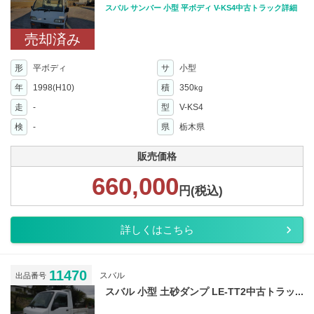
スバル サンバー 小型 平ボディ V-KS4中古トラック詳細
売却済み
形
平ボディ
サ
小型
年
1998(H10)
積
350
kg
走
-
型
V-KS4
検
-
県
栃木県
販売価格
660,000
円(税込)
詳しくはこちら
11470
スバル
出品番号
スバル 小型 土砂ダンプ LE-TT2中古トラッ...