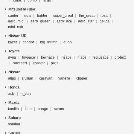
cubic
como
fargo
Mitsubishi Fuso
canter
guts
fighter
super_great
the_great
rosa
aero_midi
aero_queen
aero_ace
aero_star
delica
mini_cab
Nissan UD
kazet
condor
big_thumb
quon
Toyota
dyna
toyoace
townace
liteace
hiace
regiusace
probox
succeed
coaster
pixis
Nissan
atlas
sivilian
caravan
vanette
clipper
Honda
acty
n_van
Mazda
familia
titan
bongo
scrum
Subaru
sambar
Suzuki