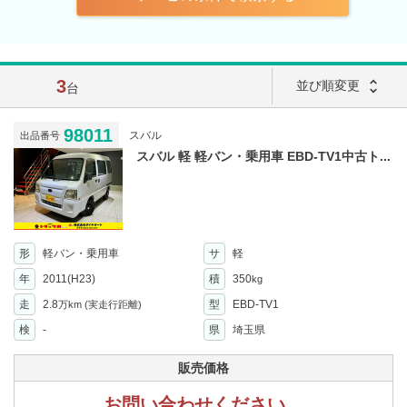
3
unfold_more
並び順変更
台
98011
スバル
出品番号
スバル 軽 軽バン・乗用車 EBD-TV1中古ト...
形
軽バン・乗用車
サ
軽
年
2011(H23)
積
350
kg
走
2.8
型
EBD-TV1
万km
(実走行距離)
検
-
県
埼玉県
販売価格
お問い合わせください。