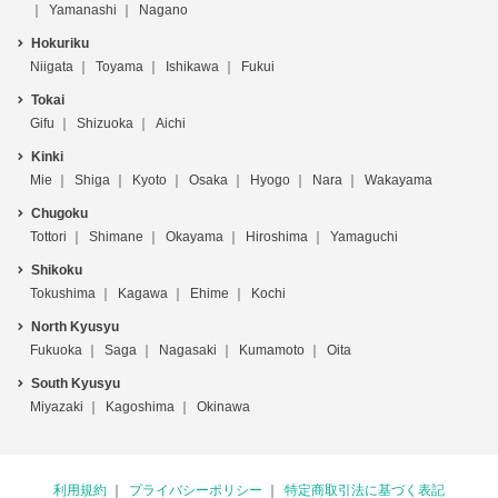
Yamanashi
Nagano
Hokuriku
Niigata
Toyama
Ishikawa
Fukui
Tokai
Gifu
Shizuoka
Aichi
Kinki
Mie
Shiga
Kyoto
Osaka
Hyogo
Nara
Wakayama
Chugoku
Tottori
Shimane
Okayama
Hiroshima
Yamaguchi
Shikoku
Tokushima
Kagawa
Ehime
Kochi
North Kyusyu
Fukuoka
Saga
Nagasaki
Kumamoto
Oita
South Kyusyu
Miyazaki
Kagoshima
Okinawa
利用規約
プライバシーポリシー
特定商取引法に基づく表記