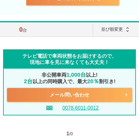
0
unfold_more
並び順変更
台
テレビ電話で車両状態をお届けするので、
現地に車を見に来なくても大丈夫！
1,000台
非公開車両
以上!
2台
20％
以上の同時購入で、最大
割引き!
メール問い合わせ
0078-6011-0012
1
/0