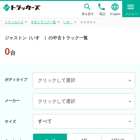
phone
language
menu
車を探す
電話
English
メニュー
トラッカーズ
中古トラック一覧
いすゞ
ジャストン
ジャストン（いすゞ）の中古トラック一覧
0
台
ボディタイプ
クリックして選択
メーカー
クリックして選択
サイズ