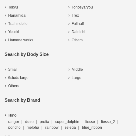
Tokyu
Tohosyaryou
Hanamidai
Trex
Trail mobile
Fullhalf
Yusoki
Dainichi
Hamana works
Others
Search by Body Size
Small
Middle
6studs large
Large
Others
Search by Brand
Hino
ranger
dutro
profia
super_dolphin
liesse
liesse_2
poncho
melpha
rainbow
selega
blue_ribbon