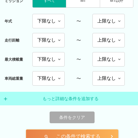
すべて
MT
MT以外
ミッション
〜
年式
〜
走行距離
〜
最大積載量
〜
車両総重量
もっと詳細な条件を追加する
条件をクリア
この条件で検索する
search