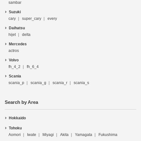
sambar
Suzuki
cary
super_cary
every
Daihatsu
hijet
delta
Mercedes
actros
Volvo
fh_4_2
fh_6_4
Scania
scania_p
scania_g
scania_r
scania_s
Search by Area
Hokkaido
Tohoku
Aomori
Iwate
Miyagi
Akita
Yamagata
Fukushima