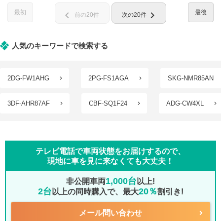
最初
最後
chevron_left
chevron_right
前の20件
次の20件
人気のキーワードで検索する
2DG-FW1AHG
2PG-FS1AGA
SKG-NMR85AN
3DF-AHR87AF
CBF-SQ1F24
ADG-CW4XL
テレビ電話で車両状態をお届けするので、
現地に車を見に来なくても大丈夫！
1,000台
非公開車両
以上!
2台
20％
以上の同時購入で、最大
割引き!
メール問い合わせ