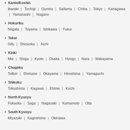
Kanto/Koshin
Ibaraki
Tochigi
Gunma
Saitama
Chiba
Tokyo
Kanagawa
Yamanashi
Nagano
Hokuriku
Niigata
Toyama
Ishikawa
Fukui
Tokai
Gifu
Shizuoka
Aichi
Kinki
Mie
Shiga
Kyoto
Osaka
Hyogo
Nara
Wakayama
Chugoku
Tottori
Shimane
Okayama
Hiroshima
Yamaguchi
Shikoku
Tokushima
Kagawa
Ehime
Kochi
North Kyusyu
Fukuoka
Saga
Nagasaki
Kumamoto
Oita
South Kyusyu
Miyazaki
Kagoshima
Okinawa