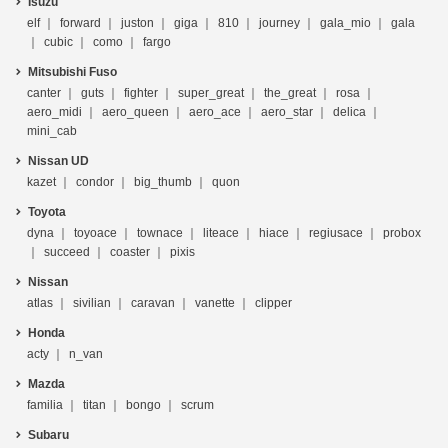
Isuzu
elf
forward
juston
giga
810
journey
gala_mio
gala
cubic
como
fargo
Mitsubishi Fuso
canter
guts
fighter
super_great
the_great
rosa
aero_midi
aero_queen
aero_ace
aero_star
delica
mini_cab
Nissan UD
kazet
condor
big_thumb
quon
Toyota
dyna
toyoace
townace
liteace
hiace
regiusace
probox
succeed
coaster
pixis
Nissan
atlas
sivilian
caravan
vanette
clipper
Honda
acty
n_van
Mazda
familia
titan
bongo
scrum
Subaru