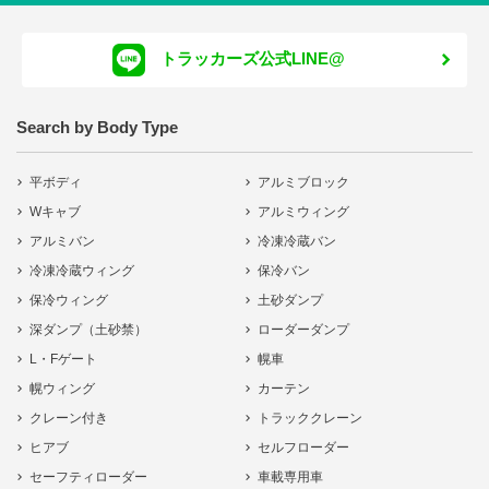
トラッカーズ公式LINE@
Search by Body Type
平ボディ
アルミブロック
Wキャブ
アルミウィング
アルミバン
冷凍冷蔵バン
冷凍冷蔵ウィング
保冷バン
保冷ウィング
土砂ダンプ
深ダンプ（土砂禁）
ローダーダンプ
L・Fゲート
幌車
幌ウィング
カーテン
クレーン付き
トラッククレーン
ヒアブ
セルフローダー
セーフティローダー
車載専用車