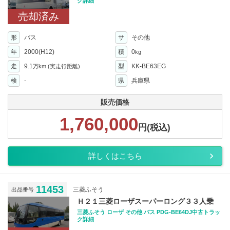
ク詳細
売却済み
形
バス
サ
その他
年
2000(H12)
積
0
kg
走
9.1
型
KK-BE63EG
万km
(実走行距離)
検
-
県
兵庫県
販売価格
1,760,000
円(税込)
詳しくはこちら
11453
三菱ふそう
出品番号
Ｈ２１三菱ローザスーパーロング３３人乗
三菱ふそう ローザ その他 バス PDG-BE64DJ中古トラッ
ク詳細