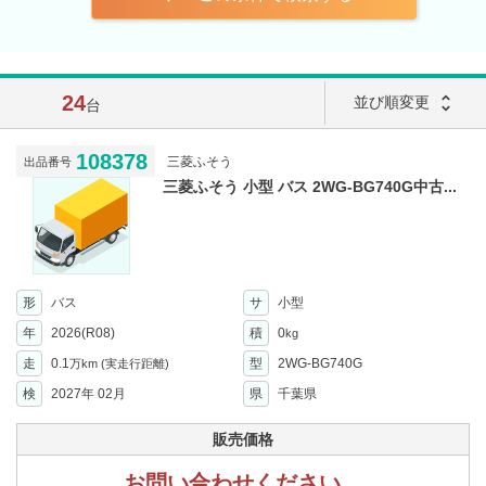
24
unfold_more
並び順変更
台
108378
三菱ふそう
出品番号
三菱ふそう 小型 バス 2WG-BG740G中古...
形
バス
サ
小型
年
2026(R08)
積
0
kg
走
0.1
型
2WG-BG740G
万km
(実走行距離)
検
2027年 02月
県
千葉県
販売価格
お問い合わせください。