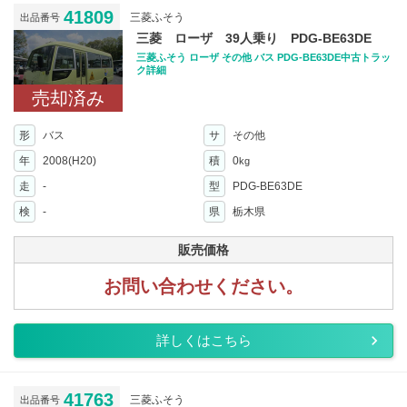
41809
三菱ふそう
出品番号
三菱 ローザ 39人乗り PDG-BE63DE
三菱ふそう ローザ その他 バス PDG-BE63DE中古トラッ
ク詳細
売却済み
形
バス
サ
その他
年
2008(H20)
積
0
kg
走
-
型
PDG-BE63DE
検
-
県
栃木県
販売価格
お問い合わせください。
詳しくはこちら
41763
三菱ふそう
出品番号