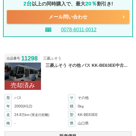
2台
20％
以上の同時購入で、最大
割引き!
メール問い合わせ
0078-6011-0012
11298
三菱ふそう
出品番号
三菱ふそう その他 バス KK-BE63EE中古...
売却済み
形
バス
サ
その他
年
2000(H12)
積
0
kg
走
24.8
型
KK-BE63EE
万km
(実走行距離)
検
-
県
山口県