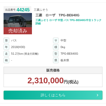
44245
三菱ふそう
出品番号
三菱 ローザ TPG-BE640G
三菱ふそう ローザ 中型 バス TPG-BE640G中古トラック
詳細
売却済み
形
バス
サ
中型
年
2018(H30)
積
0
kg
走
51.2
型
TPG-BE640G
万km
(実走行距離)
検
-
県
栃木県
販売価格
2,310,000
円(税込)
詳しくはこちら