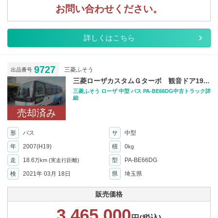
お問い合わせください。
詳しくはこちら
9727
三菱ふそう
出品番号
三菱ローザカスタムＧターボ 観音ドア19...
三菱ふそう ローザ 中型 バス PA-BE66DG中古トラック詳
細
売却済み
形
バス
サ
中型
年
2007(H19)
積
0
kg
走
18.6
型
PA-BE66DG
万km
(実走行距離)
検
2021年 03月 18日
県
埼玉県
販売価格
3,465,000