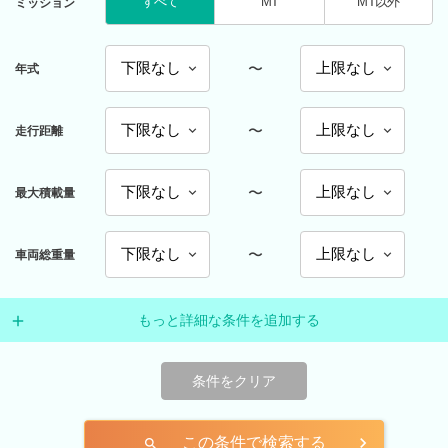
すべて
MT
MT以外
ミッション
〜
年式
〜
走行距離
〜
最大積載量
〜
車両総重量
もっと詳細な条件を追加する
条件をクリア
この条件で検索する
search