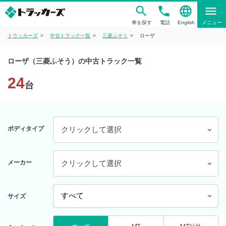
phone
language
menu
車を探す
電話
English
メニュー
トラッカーズ
中古トラック一覧
三菱ふそう
ローザ
ローザ（三菱ふそう）の中古トラック一覧
24
台
ボディタイプ
クリックして選択
メーカー
クリックして選択
サイズ