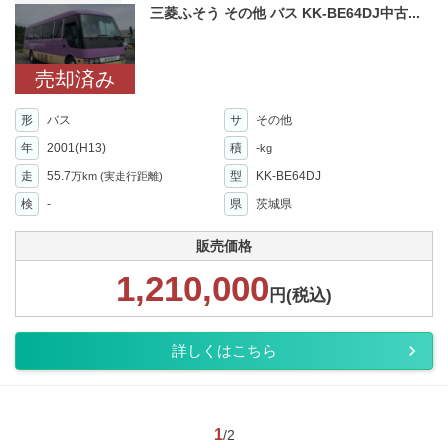
三菱ふそう その他 バス KK-BE64DJ中古...
売却済み
形
バス
サ
その他
年
2001(H13)
積
-
kg
走
55.7
型
KK-BE64DJ
万km
(実走行距離)
検
-
県
茨城県
販売価格
1,210,000
円(税込)
詳しくはこちら
1
/2