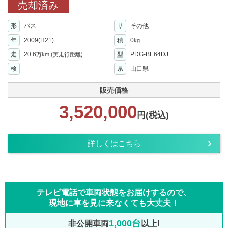
売却済み
形
バス
サ
その他
年
2009(H21)
積
0
kg
走
20.6
型
PDG-BE64DJ
万km
(実走行距離)
検
-
県
山口県
販売価格
3,520,000
円(税込)
詳しくはこちら
テレビ電話で車両状態をお届けするので、
現地に車を見に来なくても大丈夫！
1,000台
非公開車両
以上!