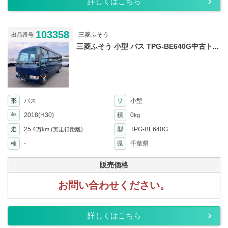
詳しくはこちら
103358
三菱ふそう
出品番号
三菱ふそう 小型 バス TPG-BE640G中古ト...
形
バス
サ
小型
年
2018(H30)
積
0
kg
走
25.4
型
TPG-BE640G
万km
(実走行距離)
検
-
県
千葉県
販売価格
お問い合わせください。
詳しくはこちら