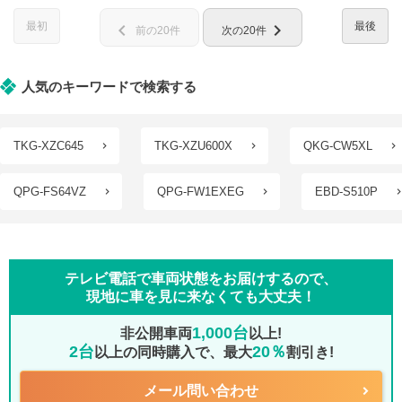
最初
最後
chevron_left
chevron_right
前の20件
次の20件
人気のキーワードで検索する
TKG-XZC645
TKG-XZU600X
QKG-CW5XL
QPG-FS64VZ
QPG-FW1EXEG
EBD-S510P
テレビ電話で車両状態をお届けするので、
現地に車を見に来なくても大丈夫！
1,000台
非公開車両
以上!
2台
20％
以上の同時購入で、最大
割引き!
メール問い合わせ