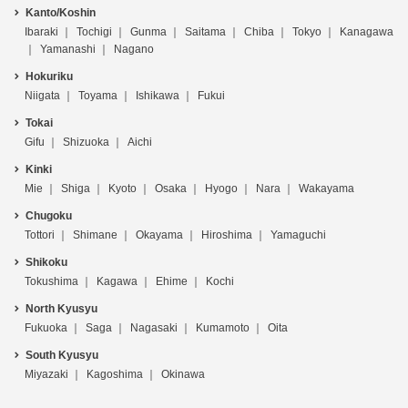
Kanto/Koshin
Ibaraki
Tochigi
Gunma
Saitama
Chiba
Tokyo
Kanagawa
Yamanashi
Nagano
Hokuriku
Niigata
Toyama
Ishikawa
Fukui
Tokai
Gifu
Shizuoka
Aichi
Kinki
Mie
Shiga
Kyoto
Osaka
Hyogo
Nara
Wakayama
Chugoku
Tottori
Shimane
Okayama
Hiroshima
Yamaguchi
Shikoku
Tokushima
Kagawa
Ehime
Kochi
North Kyusyu
Fukuoka
Saga
Nagasaki
Kumamoto
Oita
South Kyusyu
Miyazaki
Kagoshima
Okinawa