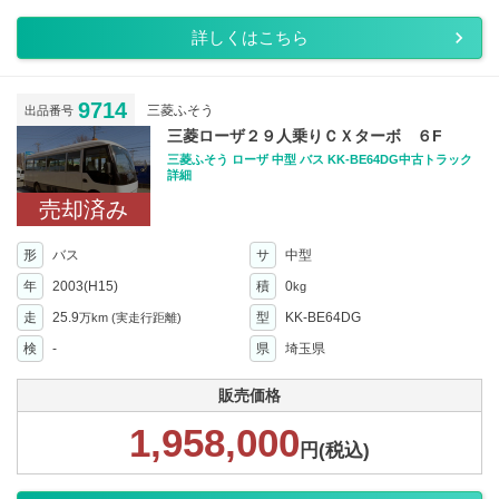
詳しくはこちら
9714
三菱ふそう
出品番号
三菱ローザ２９人乗りＣＸターボ ６F
三菱ふそう ローザ 中型 バス KK-BE64DG中古トラック
詳細
売却済み
形
バス
サ
中型
年
2003(H15)
積
0
kg
走
25.9
型
KK-BE64DG
万km
(実走行距離)
検
-
県
埼玉県
販売価格
1,958,000
円(税込)