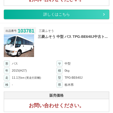
詳しくはこちら
103781
三菱ふそう
出品番号
三菱ふそう 中型 バス TPG-BE640J中古ト...
形
バス
サ
中型
年
2015(H27)
積
0
kg
走
11.1
型
TPG-BE640J
万km
(実走行距離)
検
-
県
栃木県
販売価格
お問い合わせください。