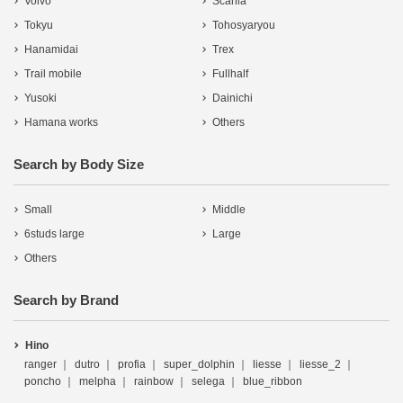
Volvo
Scania
Tokyu
Tohosyaryou
Hanamidai
Trex
Trail mobile
Fullhalf
Yusoki
Dainichi
Hamana works
Others
Search by Body Size
Small
Middle
6studs large
Large
Others
Search by Brand
Hino
ranger
dutro
profia
super_dolphin
liesse
liesse_2
poncho
melpha
rainbow
selega
blue_ribbon