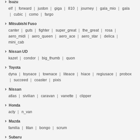
Isuzu
elf
forward
juston
giga
810
journey
gala_mio
gala
cubic
como
fargo
Mitsubishi Fuso
canter
guts
fighter
super_great
the_great
rosa
aero_midi
aero_queen
aero_ace
aero_star
delica
mini_cab
Nissan UD
kazet
condor
big_thumb
quon
Toyota
dyna
toyoace
townace
liteace
hiace
regiusace
probox
succeed
coaster
pixis
Nissan
atlas
sivilian
caravan
vanette
clipper
Honda
acty
n_van
Mazda
familia
titan
bongo
scrum
Subaru