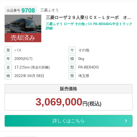
9708
三菱ふそう
出品番号
三菱ローザ２９人乗りＣＸ－Ｌターボ オ...
三菱ふそう ローザ その他 バス PA-BE64DG中古トラック
詳細
売却済み
形
バス
サ
その他
年
2005(H17)
積
0
kg
走
17.2
型
PA-BE64DG
万km
(実走行距離)
検
2022年 04月 08日
県
埼玉県
販売価格
3,069,000
円(税込)
詳しくはこちら