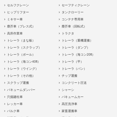
セルフクレーン
セーフティクレーン
ヒップリフター
タンクローリー
ミキサー車
コンテナ専用車
塵芥車（プレス式）
塵芥車（回転式）
高所作業車
トラクタ
トレーラ（まな板）
トレーラ（重機運搬）
トレーラ（スクラップ）
トレーラ（ダンプ）
トレーラ（ポール）
トレーラ（海コン20ft）
トレーラ（海コン40ft）
トレーラ（平）
トレーラ（ウイング）
トレーラ（バン）
トレーラ（その他）
チップ運搬
スクラップ運搬
コンクリート圧送
バキュームダンパー
シャーシ
穴掘建柱車
バキュームカー
レッカー車
高圧洗浄車
バルク車
家畜運搬車