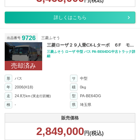
円(税込)
詳しくはこちら
9726
三菱ふそう
出品番号
三菱ローザ２９人乗CX-Lターボ ６F モ...
三菱ふそう ローザ 中型 バス PA-BE64DG中古トラック詳
細
売却済み
形
バス
サ
中型
年
2006(H18)
積
0
kg
走
24.8
型
PA-BE64DG
万km
(実走行距離)
検
-
県
埼玉県
販売価格
2,849,000
円(税込)