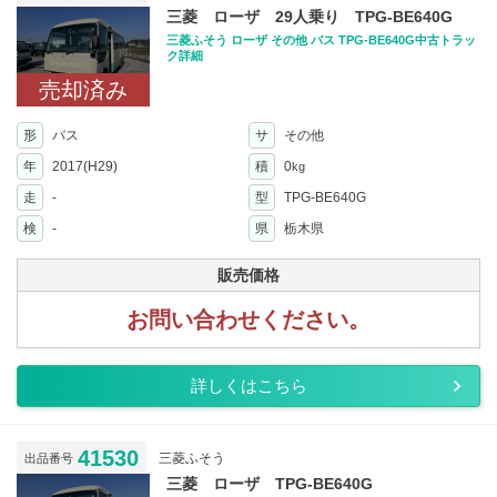
三菱 ローザ 29人乗り TPG-BE640G
三菱ふそう ローザ その他 バス TPG-BE640G中古トラッ
ク詳細
売却済み
形
バス
サ
その他
年
2017(H29)
積
0
kg
走
-
型
TPG-BE640G
検
-
県
栃木県
販売価格
お問い合わせください。
詳しくはこちら
41530
三菱ふそう
出品番号
三菱 ローザ TPG-BE640G