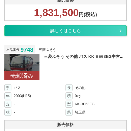
販売価格
1,831,500
円(税込)
詳しくはこちら
9748
三菱ふそう
出品番号
三菱ふそう その他 バス KK-BE63EG中古...
売却済み
形
バス
サ
その他
年
2003(H15)
積
0
kg
走
-
型
KK-BE63EG
検
-
県
埼玉県
販売価格