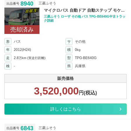
8940
三菱ふそう
出品番号
マイクロバス 自動ドア 自動ステップ モケ...
三菱ふそう ローザ その他 バス TPG-BE640G中古トラッ
ク詳細
売却済み
形
バス
サ
その他
年
2012(H24)
積
0
kg
走
2.8
型
TPG-BE640G
万km
(実走行距離)
検
-
県
兵庫県
販売価格
3,520,000
円(税込)
詳しくはこちら
6843
三菱ふそう
出品番号