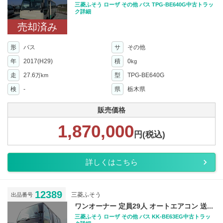
三菱ふそう ローザ その他 バス TPG-BE640G中古トラッ
ク詳細
売却済み
形
バス
サ
その他
年
2017(H29)
積
0
kg
走
27.6
型
TPG-BE640G
万km
検
-
県
栃木県
販売価格
1,870,000
円(税込)
詳しくはこちら
12389
三菱ふそう
出品番号
ワンオーナー 定員29人 オートエアコン 送...
三菱ふそう ローザ その他 バス KK-BE63EG中古トラッ