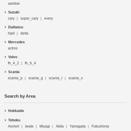
sambar
Suzuki
cary
super_cary
every
Daihatsu
hijet
delta
Mercedes
actros
Volvo
fh_4_2
fh_6_4
Scania
scania_p
scania_g
scania_r
scania_s
Search by Area
Hokkaido
Tohoku
Aomori
Iwate
Miyagi
Akita
Yamagata
Fukushima