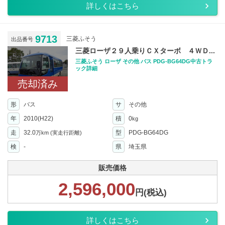
詳しくはこちら
9713
三菱ふそう
出品番号
三菱ローザ２９人乗りＣＸターボ ４ＷＤ...
三菱ふそう ローザ その他 バス PDG-BG64DG中古トラ
ック詳細
売却済み
形
バス
サ
その他
年
2010(H22)
積
0
kg
走
32.0
型
PDG-BG64DG
万km
(実走行距離)
検
-
県
埼玉県
販売価格
2,596,000
円(税込)
詳しくはこちら