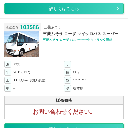
詳しくはこちら
103586
三菱ふそう
出品番号
三菱ふそう ローザ マイクロバス スーパー...
三菱ふそう ローザ バス *********中古トラック詳細
形
バス
サ
年
2015(H27)
積
0
kg
走
11.1
型
*********
万km
(実走行距離)
検
-
県
栃木県
販売価格
お問い合わせください。