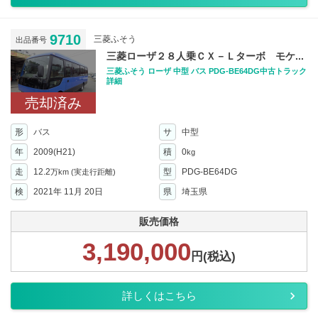
9710
三菱ふそう
出品番号
三菱ローザ２８人乗ＣＸ－Ｌターボ モケ...
三菱ふそう ローザ 中型 バス PDG-BE64DG中古トラック
詳細
売却済み
形
バス
サ
中型
年
2009(H21)
積
0
kg
走
12.2
型
PDG-BE64DG
万km
(実走行距離)
検
2021年 11月 20日
県
埼玉県
販売価格
3,190,000
円(税込)
詳しくはこちら