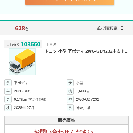
638
unfold_more
並び順変更
台
108560
トヨタ
出品番号
トヨタ 小型 平ボディ 2WG-GDY232中古ト...
形
平ボディ
サ
小型
年
2026(R08)
積
1,600
kg
走
0.1
型
2WG-GDY232
万km
(実走行距離)
検
2028年 07月
県
神奈川県
販売価格
お問い合わせください。