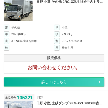
日野 小型 その他 2RG-XZU645M中古トラ...
形
その他
サ
小型
年
2021(R03)
積
2,950
kg
走
3.8
型
2RG-XZU645M
万km
(実走行距離)
検
-
県
神奈川県
販売価格
お問い合わせください。
詳しくはこちら
105321
日野
出品番号
日野 小型 土砂ダンプ 2KG-XZU700X中古...