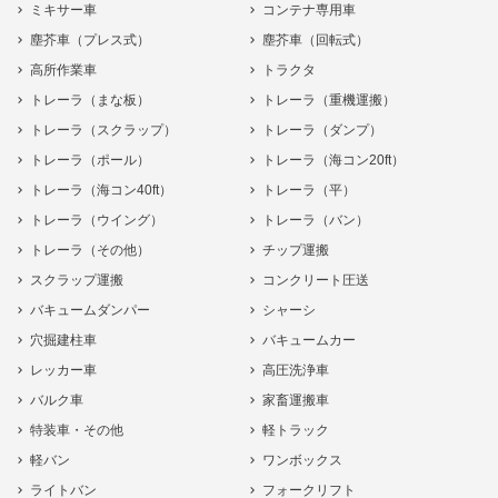
ミキサー車
コンテナ専用車
塵芥車（プレス式）
塵芥車（回転式）
高所作業車
トラクタ
トレーラ（まな板）
トレーラ（重機運搬）
トレーラ（スクラップ）
トレーラ（ダンプ）
トレーラ（ポール）
トレーラ（海コン20ft）
トレーラ（海コン40ft）
トレーラ（平）
トレーラ（ウイング）
トレーラ（バン）
トレーラ（その他）
チップ運搬
スクラップ運搬
コンクリート圧送
バキュームダンパー
シャーシ
穴掘建柱車
バキュームカー
レッカー車
高圧洗浄車
バルク車
家畜運搬車
特装車・その他
軽トラック
軽バン
ワンボックス
ライトバン
フォークリフト