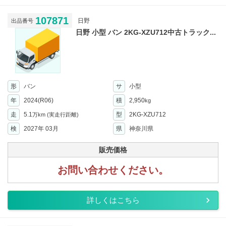
107871
日野
出品番号
日野 小型 バン 2KG-XZU712中古トラック...
形
バン
サ
小型
年
2024(R06)
積
2,950
kg
走
5.1
型
2KG-XZU712
万km
(実走行距離)
検
2027年 03月
県
神奈川県
販売価格
お問い合わせください。
詳しくはこちら