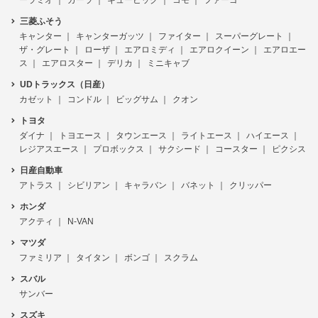
三菱ふそう
キャンター
キャンターガッツ
ファイター
スーパーグレート
ザ・グレート
ローザ
エアロミディ
エアロクイーン
エアロエー
ス
エアロスター
デリカ
ミニキャブ
UDトラックス（日産）
カゼット
コンドル
ビッグサム
クオン
トヨタ
ダイナ
トヨエース
タウンエース
ライトエース
ハイエース
レジアスエース
プロボックス
サクシード
コースター
ピクシス
日産自動車
アトラス
シビリアン
キャラバン
バネット
クリッパー
ホンダ
アクティ
N-VAN
マツダ
ファミリア
タイタン
ボンゴ
スクラム
スバル
サンバー
スズキ