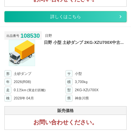
詳しくはこちら
108530
日野
出品番号
日野 小型 土砂ダンプ 2KG-XZU700X中古...
形
土砂ダンプ
サ
小型
年
2026(R08)
積
3,700
kg
走
0.1
型
2KG-XZU700X
万km
(実走行距離)
検
2028年 04月
県
神奈川県
販売価格
お問い合わせください。