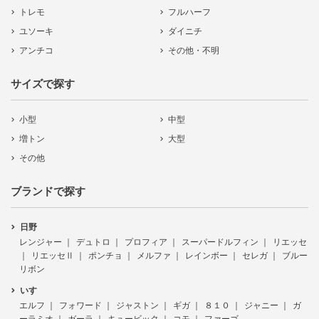
トレモ
フルハーフ
ユソーキ
ダイニチ
アンチコ
その他・不明
サイズで探す
小型
中型
増トン
大型
その他
ブランドで探す
日野
レンジャー
デュトロ
プロフィア
スーパードルフィン
リエッセ
リエッセⅡ
ポンチョ
メルファ
レインボー
セレガ
ブルー
リボン
いすゞ
エルフ
フォワード
ジャストン
ギガ
８１０
ジャニー
ガ
ーラミオ
ガーラ
キュービック
コモ
ファーゴ