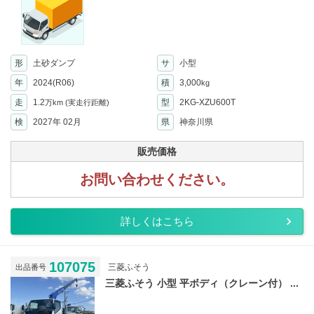
形
土砂ダンプ
サ
小型
年
2024(R06)
積
3,000
kg
走
1.2
型
2KG-XZU600T
万km
(実走行距離)
検
2027年 02月
県
神奈川県
販売価格
お問い合わせください。
詳しくはこちら
107075
三菱ふそう
出品番号
三菱ふそう 小型 平ボディ（クレーン付） ...