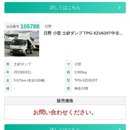
詳しくはこちら
105788
日野
出品番号
日野 小型 土砂ダンプ TPG-XZU620T中古...
形
土砂ダンプ
サ
小型
年
2019(H31)
積
3,000
kg
走
5.6
型
TPG-XZU620T
万km
(実走行距離)
検
-
県
神奈川県
販売価格
お問い合わせください。
詳しくはこちら