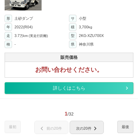
形
土砂ダンプ
サ
小型
年
2022(R04)
積
3,700
kg
走
3.7
型
2KG-XZU700X
万km
(実走行距離)
検
-
県
神奈川県
販売価格
お問い合わせください。
詳しくはこちら
1
/32
最初
最後
chevron_left
chevron_right
前の20件
次の20件