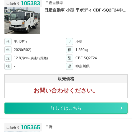
105383
日産自動車
出品番号
日産自動車 小型 平ボディ CBF-SQ2F24中...
形
平ボディ
サ
小型
年
2020(R02)
積
1,250
kg
走
12.8
型
CBF-SQ2F24
万km
(実走行距離)
検
-
県
神奈川県
販売価格
お問い合わせください。
詳しくはこちら
105365
日野
出品番号