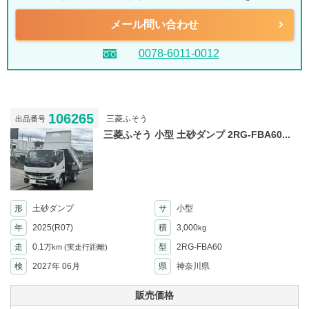
メール問い合わせ
0078-6011-0012
106265
三菱ふそう
出品番号
三菱ふそう 小型 土砂ダンプ 2RG-FBA60...
形
土砂ダンプ
サ
小型
年
2025(R07)
積
3,000
kg
走
0.1
型
2RG-FBA60
万km
(実走行距離)
検
2027年 06月
県
神奈川県
販売価格