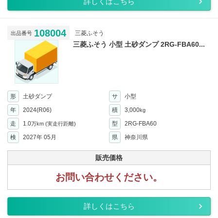
詳しくはこちら
108004
三菱ふそう
出品番号
三菱ふそう 小型 土砂ダンプ 2RG-FBA60...
形
土砂ダンプ
サ
小型
年
2024(R06)
積
3,000
kg
走
1.0
型
2RG-FBA60
万km
(実走行距離)
検
2027年 05月
県
神奈川県
販売価格
お問い合わせください。
詳しくはこちら