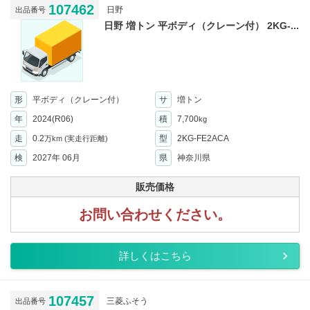
107462
日野
出品番号
日野 増トン 平ボディ（クレーン付） 2KG-...
形
平ボディ（クレーン付）
サ
増トン
年
2024(R06)
積
7,700
kg
走
0.2
型
2KG-FE2ACA
万km
(実走行距離)
検
2027年 06月
県
神奈川県
販売価格
お問い合わせください。
詳しくはこちら
107457
三菱ふそう
出品番号