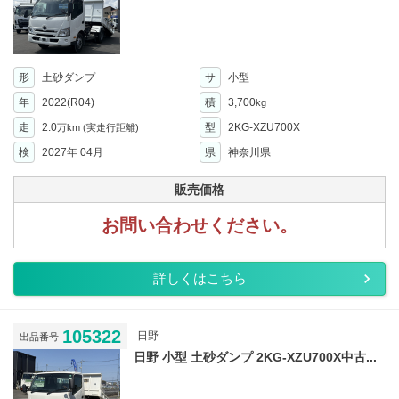
形
土砂ダンプ
サ
小型
年
2022(R04)
積
3,700
kg
走
2.0
型
2KG-XZU700X
万km
(実走行距離)
検
2027年 04月
県
神奈川県
販売価格
お問い合わせください。
詳しくはこちら
105322
日野
出品番号
日野 小型 土砂ダンプ 2KG-XZU700X中古...