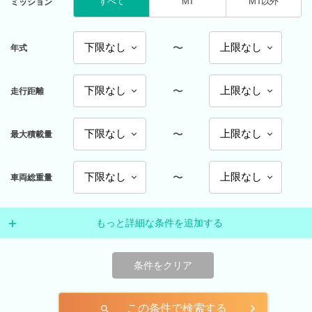
すべて
MT
MT以外
ミッション
〜
年式
〜
走行距離
〜
最大積載量
〜
車両総重量
もっと詳細な条件を追加する
条件をクリア
この条件で検索する
search