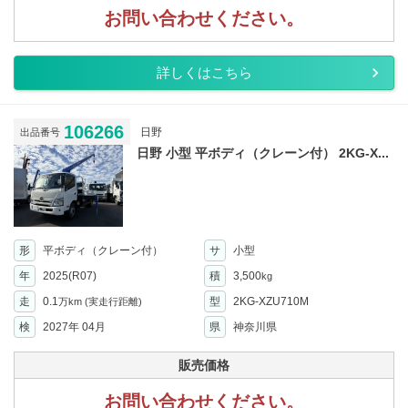
お問い合わせください。
詳しくはこちら
106266
日野
出品番号
日野 小型 平ボディ（クレーン付） 2KG-X...
形
平ボディ（クレーン付）
サ
小型
年
2025(R07)
積
3,500
kg
走
0.1
型
2KG-XZU710M
万km
(実走行距離)
検
2027年 04月
県
神奈川県
販売価格
お問い合わせください。