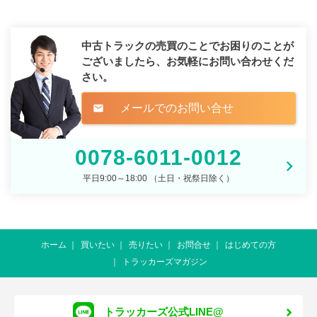
中古トラックの売買のことでお困りのことが
ございましたら、
お気軽にお問い合わせくだ
さい。
メールでのお問い合せ
mail
0078-6011-0012
平日9:00～18:00 （土日・祝祭日除く）
ホーム
買いたい
売りたい
お問合せ
はじめての方
トラッカーズマガジン
トラッカーズ公式LINE@