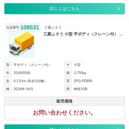
詳しくはこちら
108531
三菱ふそう
出品番号
三菱ふそう 小型 平ボディ（クレーン付） ...
形
平ボディ（クレーン付）
サ
小型
年
2026(R08)
積
3,750
kg
走
0.1
型
2PG-FEB90
万km
(実走行距離)
検
2028年 04月
県
神奈川県
販売価格
お問い合わせください。