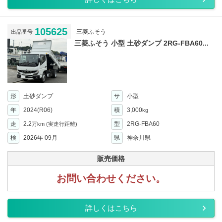
105625
三菱ふそう
出品番号
三菱ふそう 小型 土砂ダンプ 2RG-FBA60...
形
土砂ダンプ
サ
小型
年
2024(R06)
積
3,000
kg
走
2.2
型
2RG-FBA60
万km
(実走行距離)
検
2026年 09月
県
神奈川県
販売価格
お問い合わせください。
詳しくはこちら