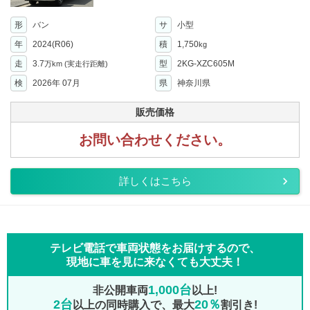
形
バン
サ
小型
年
2024(R06)
積
1,750
kg
走
3.7
型
2KG-XZC605M
万km
(実走行距離)
検
2026年 07月
県
神奈川県
販売価格
お問い合わせください。
詳しくはこちら
テレビ電話で車両状態をお届けするので、
現地に車を見に来なくても大丈夫！
1,000台
非公開車両
以上!
2台
20％
以上の同時購入で、最大
割引き!