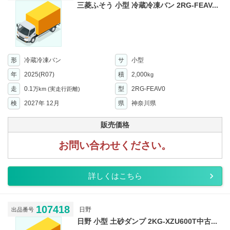
三菱ふそう 小型 冷蔵冷凍バン 2RG-FEAV...
形
冷蔵冷凍バン
サ
小型
年
2025(R07)
積
2,000
kg
走
0.1
型
2RG-FEAV0
万km
(実走行距離)
検
2027年 12月
県
神奈川県
販売価格
お問い合わせください。
詳しくはこちら
107418
日野
出品番号
日野 小型 土砂ダンプ 2KG-XZU600T中古...