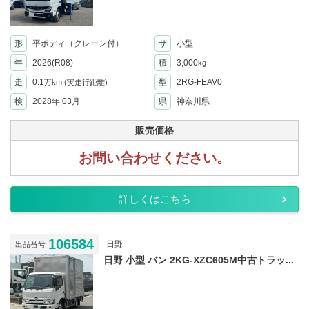
形
平ボディ（クレーン付）
サ
小型
年
2026(R08)
積
3,000
kg
走
0.1
型
2RG-FEAV0
万km
(実走行距離)
検
2028年 03月
県
神奈川県
販売価格
お問い合わせください。
詳しくはこちら
106584
日野
出品番号
日野 小型 バン 2KG-XZC605M中古トラッ...