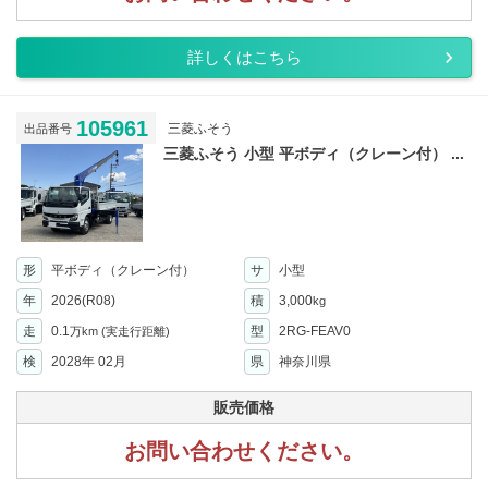
詳しくはこちら
105961
三菱ふそう
出品番号
三菱ふそう 小型 平ボディ（クレーン付） ...
形
平ボディ（クレーン付）
サ
小型
年
2026(R08)
積
3,000
kg
走
0.1
型
2RG-FEAV0
万km
(実走行距離)
検
2028年 02月
県
神奈川県
販売価格
お問い合わせください。