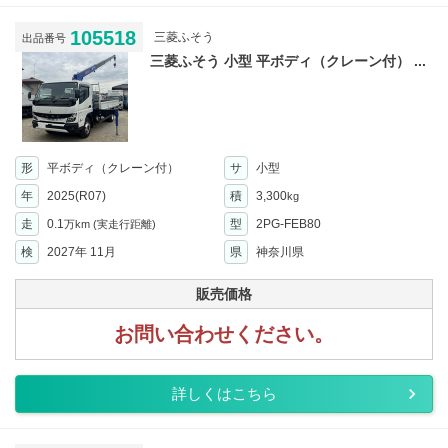
105518
三菱ふそう
出品番号
三菱ふそう 小型 平ボディ（クレーン付） ...
形
平ボディ（クレーン付）
サ
小型
年
2025(R07)
積
3,300
kg
走
0.1
型
2PG-FEB80
万km
(実走行距離)
検
2027年 11月
県
神奈川県
販売価格
お問い合わせください。
詳しくはこちら