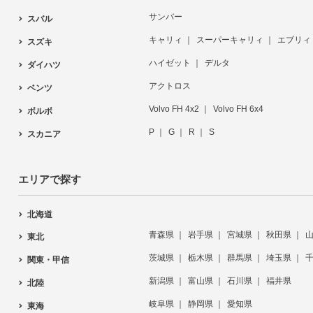
サンバー
スバル
キャリィ
スーパーキャリィ
エブリィ
スズキ
ハイゼット
デルタ
ダイハツ
アクトロス
ベンツ
Volvo FH 4x2
Volvo FH 6x4
ボルボ
P
G
R
S
スカニア
エリアで探す
北海道
青森県
岩手県
宮城県
秋田県
東北
茨城県
栃木県
群馬県
埼玉県
関東・甲信
新潟県
富山県
石川県
福井県
北陸
岐阜県
静岡県
愛知県
東海