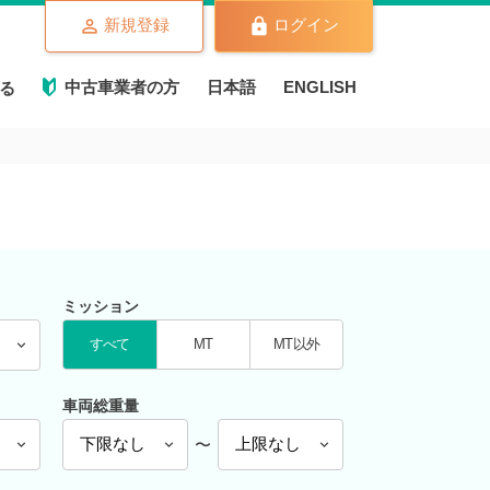
新規登録
ログイン
中古車業者の方
日本語
ENGLISH
る
ミッション
すべて
MT
MT以外
車両総重量
〜