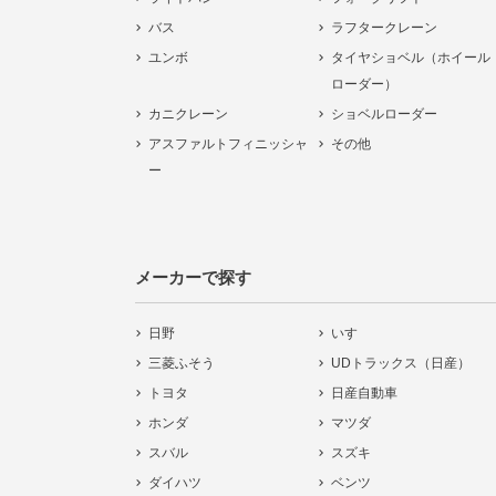
バス
ラフタークレーン
ユンボ
タイヤショベル（ホイール
ローダー）
カニクレーン
ショベルローダー
アスファルトフィニッシャ
その他
ー
メーカーで探す
日野
いすゞ
三菱ふそう
UDトラックス（日産）
トヨタ
日産自動車
ホンダ
マツダ
スバル
スズキ
ダイハツ
ベンツ