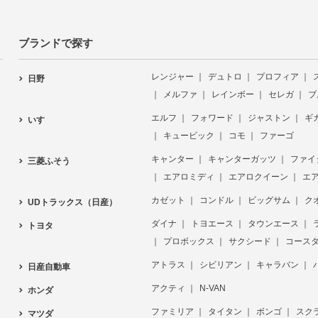
ブランドで探す
レンジャー
デュトロ
プロフィア
日野
メルファ
レインボー
セレガ
ブ
エルフ
フォワード
ジャストン
ギ
いすゞ
キュービック
コモ
ファーゴ
キャンター
キャンターガッツ
ファイ
三菱ふそう
エアロミディ
エアロクイーン
エ
カゼット
コンドル
ビッグサム
ク
UDトラックス（日産）
ダイナ
トヨエース
タウンエース
トヨタ
プロボックス
サクシード
コース
アトラス
シビリアン
キャラバン
日産自動車
アクティ
N-VAN
ホンダ
ファミリア
タイタン
ボンゴ
スク
マツダ