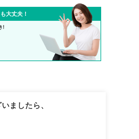
ても大丈夫！
き!
ざいましたら、
。