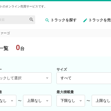
トのオンライン売買サービスです。
トラックを探す
トラックを売
ファーゴ
0
一覧
台
ー
サイズ
ックして選択
離
最大積載量
〜
〜