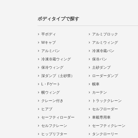
ボディタイプで探す
平ボディ
アルミブロック
Wキャブ
アルミウィング
アルミバン
冷凍冷蔵バン
冷凍冷蔵ウィング
保冷バン
保冷ウィング
土砂ダンプ
深ダンプ（土砂禁）
ローダーダンプ
L・Fゲート
幌車
幌ウィング
カーテン
クレーン付き
トラッククレーン
ヒアブ
セルフローダー
セーフティローダー
車載専用車
セルフクレーン
セーフティクレーン
ヒップリフター
タンクローリー