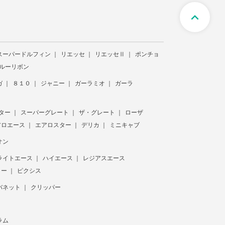
expand_less
スーパードルフィン
リエッセ
リエッセⅡ
ポンチョ
ルーリボン
ガ
８１０
ジャニー
ガーラミオ
ガーラ
ター
スーパーグレート
ザ・グレート
ローザ
アロエース
エアロスター
デリカ
ミニキャブ
オン
ライトエース
ハイエース
レジアスエース
ター
ピクシス
バネット
クリッパー
ラム