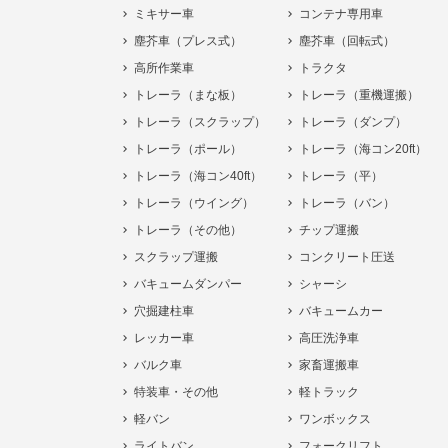
ミキサー車
コンテナ専用車
塵芥車（プレス式）
塵芥車（回転式）
高所作業車
トラクタ
トレーラ（まな板）
トレーラ（重機運搬）
トレーラ（スクラップ）
トレーラ（ダンプ）
トレーラ（ポール）
トレーラ（海コン20ft）
トレーラ（海コン40ft）
トレーラ（平）
トレーラ（ウイング）
トレーラ（バン）
トレーラ（その他）
チップ運搬
スクラップ運搬
コンクリート圧送
バキュームダンパー
シャーシ
穴掘建柱車
バキュームカー
レッカー車
高圧洗浄車
バルク車
家畜運搬車
特装車・その他
軽トラック
軽バン
ワンボックス
ライトバン
フォークリフト