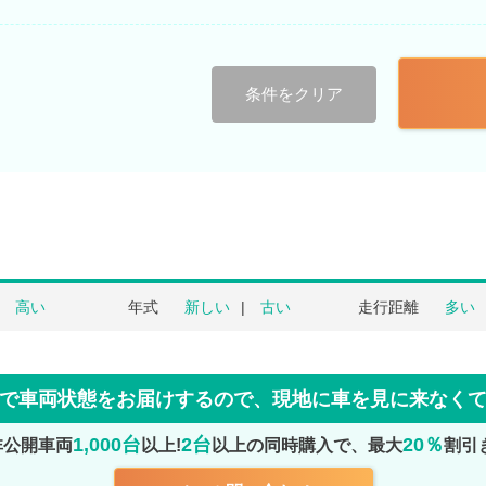
条件をクリア
高い
年式
新しい
古い
走行距離
多い
で車両状態をお届けするので、
現地に車を見に来なく
1,000台
2台
20％
非公開車両
以上!
以上の同時購入で、最大
割引