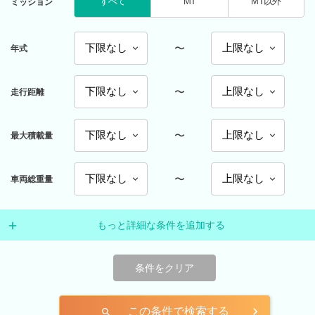
すべて
MT
MT以外
ミッション
〜
年式
〜
走行距離
〜
最大積載量
〜
車両総重量
もっと詳細な条件を追加する
条件をクリア
この条件で検索する
search