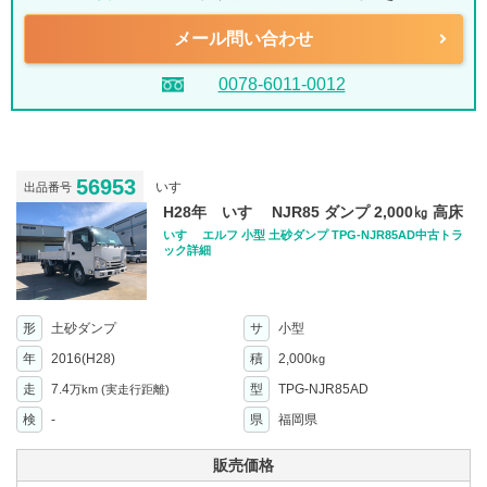
メール問い合わせ
0078-6011-0012
56953
いすゞ
出品番号
H28年 いすゞ NJR85 ダンプ 2,000㎏ 高床
いすゞ エルフ 小型 土砂ダンプ TPG-NJR85AD中古トラ
ック詳細
形
土砂ダンプ
サ
小型
年
2016(H28)
積
2,000
kg
走
7.4
型
TPG-NJR85AD
万km
(実走行距離)
検
-
県
福岡県
販売価格