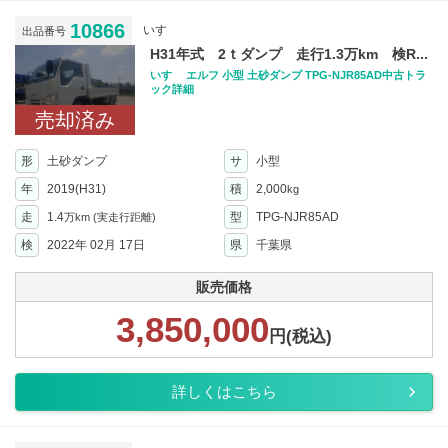
10866
いすゞ
出品番号
H31年式 2ｔダンプ 走行1.3万km 検R...
いすゞ エルフ 小型 土砂ダンプ TPG-NJR85AD中古トラ
ック詳細
売却済み
形
土砂ダンプ
サ
小型
年
2019(H31)
積
2,000
kg
走
1.4
型
TPG-NJR85AD
万km
(実走行距離)
検
2022年 02月 17日
県
千葉県
販売価格
3,850,000
円(税込)
詳しくはこちら