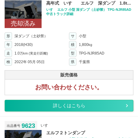
高年式 いすゞ エルフ 深ダンプ 1.8t...
いすゞ エルフ 小型 深ダンプ（土砂禁） TPG-NJR85AD
中古トラック詳細
売却済み
形
深ダンプ（土砂禁）
サ
小型
年
2018(H30)
積
1,800
kg
走
1.0
型
TPG-NJR85AD
万km
(実走行距離)
検
2022年 05月 05日
県
千葉県
販売価格
お問い合わせください。
詳しくはこちら
9623
いすゞ
出品番号
エルフ２トンダンプ