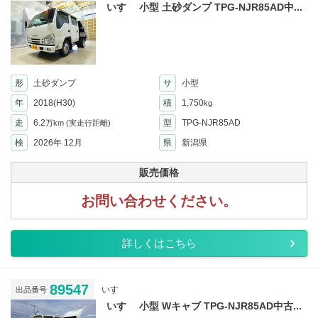
いすゞ 小型 土砂ダンプ TPG-NJR85AD中...
形
土砂ダンプ
サ
小型
年
2018(H30)
積
1,750
kg
走
6.2
型
TPG-NJR85AD
万km
(実走行距離)
検
2026年 12月
県
新潟県
販売価格
お問い合わせください。
詳しくはこちら
89547
いすゞ
出品番号
いすゞ 小型 Wキャブ TPG-NJR85AD中古...