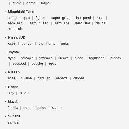
cubic
como
fargo
Mitsubishi Fuso
canter
guts
fighter
super_great
the_great
rosa
aero_midi
aero_queen
aero_ace
aero_star
delica
mini_cab
Nissan UD
kazet
condor
big_thumb
quon
Toyota
dyna
toyoace
townace
liteace
hiace
regiusace
probox
succeed
coaster
pixis
Nissan
atlas
sivilian
caravan
vanette
clipper
Honda
acty
n_van
Mazda
familia
titan
bongo
scrum
Subaru
sambar