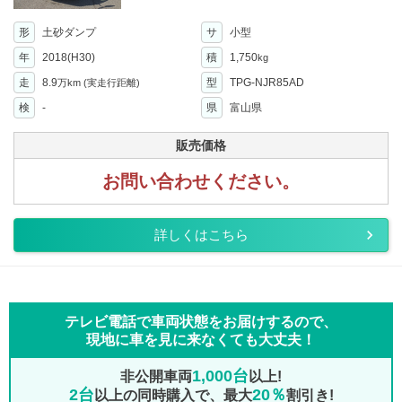
形
土砂ダンプ
サ
小型
年
2018(H30)
積
1,750
kg
走
8.9
型
TPG-NJR85AD
万km
(実走行距離)
検
-
県
富山県
販売価格
お問い合わせください。
詳しくはこちら
テレビ電話で車両状態をお届けするので、
現地に車を見に来なくても大丈夫！
1,000台
非公開車両
以上!
2台
20％
以上の同時購入で、最大
割引き!