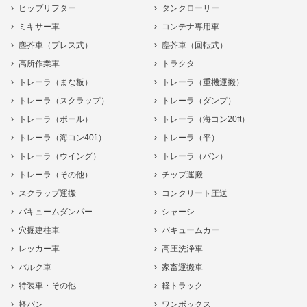
ヒップリフター
タンクローリー
ミキサー車
コンテナ専用車
塵芥車（プレス式）
塵芥車（回転式）
高所作業車
トラクタ
トレーラ（まな板）
トレーラ（重機運搬）
トレーラ（スクラップ）
トレーラ（ダンプ）
トレーラ（ポール）
トレーラ（海コン20ft）
トレーラ（海コン40ft）
トレーラ（平）
トレーラ（ウイング）
トレーラ（バン）
トレーラ（その他）
チップ運搬
スクラップ運搬
コンクリート圧送
バキュームダンパー
シャーシ
穴掘建柱車
バキュームカー
レッカー車
高圧洗浄車
バルク車
家畜運搬車
特装車・その他
軽トラック
軽バン
ワンボックス