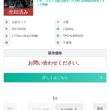
いすゞ エルフ 小型 土砂ダンプ TPG-NJR85AD中古トラ
ック詳細
売却済み
形
土砂ダンプ
サ
小型
年
2017(H29)
積
2,000
kg
走
2.7
型
TPG-NJR85AD
万km
(実走行距離)
検
-
県
千葉県
販売価格
お問い合わせください。
詳しくはこちら
1
/2
最初
最後
chevron_left
chevron_right
前の20件
次の20件