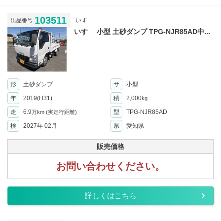
103511
いすゞ
出品番号
いすゞ 小型 土砂ダンプ TPG-NJR85AD中...
形
土砂ダンプ
サ
小型
年
2019(H31)
積
2,000
kg
走
6.9
型
TPG-NJR85AD
万km
(実走行距離)
検
2027年 02月
県
愛知県
販売価格
お問い合わせください。
詳しくはこちら