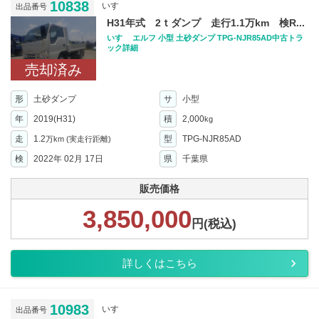
10838
いすゞ
出品番号
H31年式 2ｔダンプ 走行1.1万km 検R...
いすゞ エルフ 小型 土砂ダンプ TPG-NJR85AD中古トラ
ック詳細
売却済み
形
土砂ダンプ
サ
小型
年
2019(H31)
積
2,000
kg
走
1.2
型
TPG-NJR85AD
万km
(実走行距離)
検
2022年 02月 17日
県
千葉県
販売価格
3,850,000
円(税込)
詳しくはこちら
10983
いすゞ
出品番号