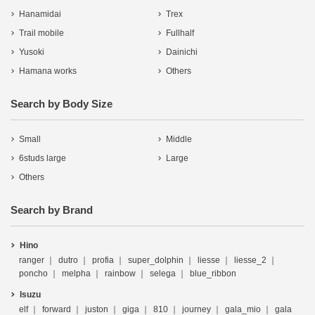
Hanamidai
Trex
Trail mobile
Fullhalf
Yusoki
Dainichi
Hamana works
Others
Search by Body Size
Small
Middle
6studs large
Large
Others
Search by Brand
Hino
ranger
dutro
profia
super_dolphin
liesse
liesse_2
poncho
melpha
rainbow
selega
blue_ribbon
Isuzu
elf
forward
juston
giga
810
journey
gala_mio
gala