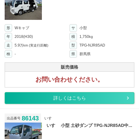
形
Wキャブ
サ
小型
年
2018(H30)
積
1,750
kg
走
5.9
型
TPG-NJR85AD
万km
(実走行距離)
検
-
県
群馬県
販売価格
お問い合わせください。
詳しくはこちら
86143
いすゞ
出品番号
いすゞ 小型 土砂ダンプ TPG-NJR85AD中...