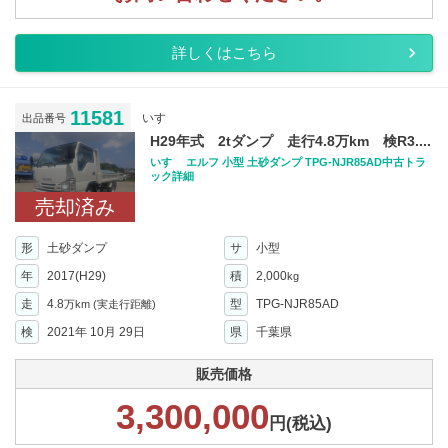
詳しくはこちら
11581
いすゞ
出品番号
H29年式 2tダンプ 走行4.8万km 検R3....
いすゞ エルフ 小型 土砂ダンプ TPG-NJR85AD中古トラ
ック詳細
売却済み
形
土砂ダンプ
サ
小型
年
2017(H29)
積
2,000
kg
走
4.8
型
TPG-NJR85AD
万km
(実走行距離)
検
2021年 10月 29日
県
千葉県
販売価格
3,300,000
円(税込)