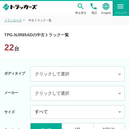
phone
language
menu
車を探す
電話
English
メニュー
トラッカーズ
中古トラック一覧
TPG-NJR85ADの中古トラック一覧
22
台
ボディタイプ
クリックして選択
メーカー
クリックして選択
サイズ