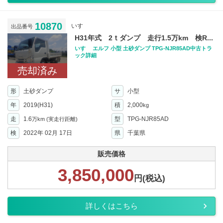
10870
いすゞ
出品番号
H31年式 2ｔダンプ 走行1.5万km 検R...
いすゞ エルフ 小型 土砂ダンプ TPG-NJR85AD中古トラ
ック詳細
売却済み
形
土砂ダンプ
サ
小型
年
2019(H31)
積
2,000
kg
走
1.6
型
TPG-NJR85AD
万km
(実走行距離)
検
2022年 02月 17日
県
千葉県
販売価格
3,850,000
円(税込)
詳しくはこちら