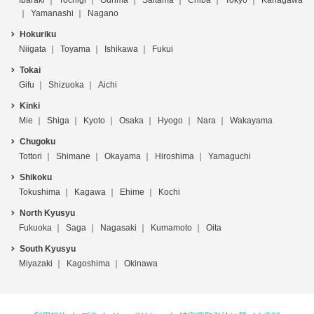
Yamanashi
Nagano
Hokuriku
Niigata
Toyama
Ishikawa
Fukui
Tokai
Gifu
Shizuoka
Aichi
Kinki
Mie
Shiga
Kyoto
Osaka
Hyogo
Nara
Wakayama
Chugoku
Tottori
Shimane
Okayama
Hiroshima
Yamaguchi
Shikoku
Tokushima
Kagawa
Ehime
Kochi
North Kyusyu
Fukuoka
Saga
Nagasaki
Kumamoto
Oita
South Kyusyu
Miyazaki
Kagoshima
Okinawa