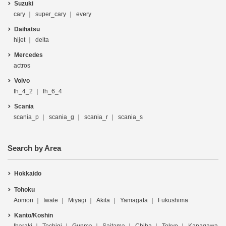
Suzuki
cary
super_cary
every
Daihatsu
hijet
delta
Mercedes
actros
Volvo
fh_4_2
fh_6_4
Scania
scania_p
scania_g
scania_r
scania_s
Search by Area
Hokkaido
Tohoku
Aomori
Iwate
Miyagi
Akita
Yamagata
Fukushima
Kanto/Koshin
Ibaraki
Tochigi
Gunma
Saitama
Chiba
Tokyo
Kanagawa