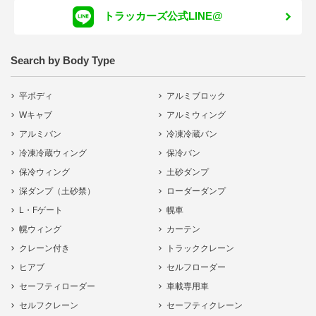
トラッカーズ公式LINE@
Search by Body Type
平ボディ
アルミブロック
Wキャブ
アルミウィング
アルミバン
冷凍冷蔵バン
冷凍冷蔵ウィング
保冷バン
保冷ウィング
土砂ダンプ
深ダンプ（土砂禁）
ローダーダンプ
L・Fゲート
幌車
幌ウィング
カーテン
クレーン付き
トラッククレーン
ヒアブ
セルフローダー
セーフティローダー
車載専用車
セルフクレーン
セーフティクレーン