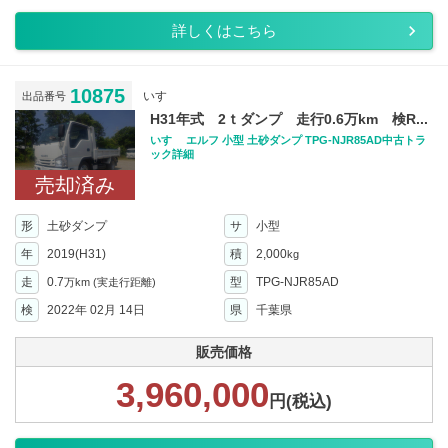
詳しくはこちら
10875
いすゞ
出品番号
H31年式 2ｔダンプ 走行0.6万km 検R...
いすゞ エルフ 小型 土砂ダンプ TPG-NJR85AD中古トラ
ック詳細
売却済み
形
土砂ダンプ
サ
小型
年
2019(H31)
積
2,000
kg
走
0.7
型
TPG-NJR85AD
万km
(実走行距離)
検
2022年 02月 14日
県
千葉県
販売価格
3,960,000
円(税込)