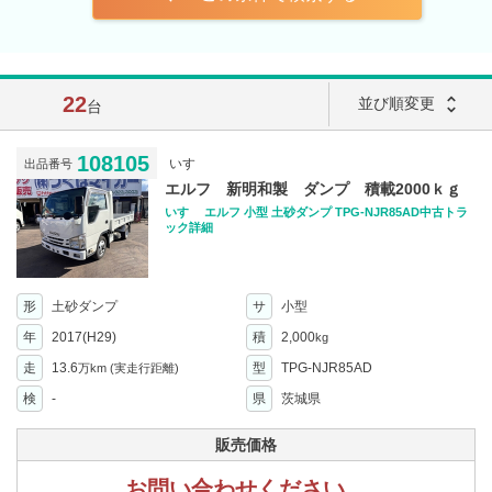
22
unfold_more
並び順変更
台
108105
いすゞ
出品番号
エルフ 新明和製 ダンプ 積載2000ｋｇ
いすゞ エルフ 小型 土砂ダンプ TPG-NJR85AD中古トラ
ック詳細
形
土砂ダンプ
サ
小型
年
2017(H29)
積
2,000
kg
走
13.6
型
TPG-NJR85AD
万km
(実走行距離)
検
-
県
茨城県
販売価格
お問い合わせください。