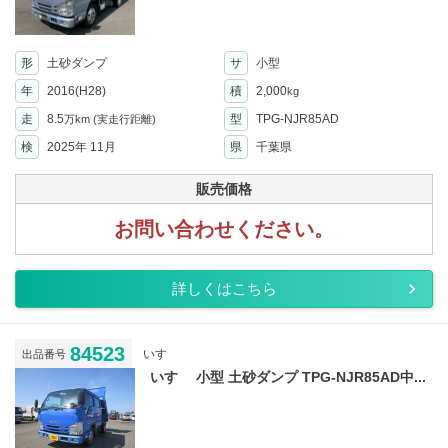
形
土砂ダンプ
サ
小型
年
2016(H28)
積
2,000
kg
走
8.5
型
TPG-NJR85AD
万km
(実走行距離)
検
2025年 11月
県
千葉県
販売価格
お問い合わせください。
詳しくはこちら
84523
いすゞ
出品番号
いすゞ 小型 土砂ダンプ TPG-NJR85AD中...