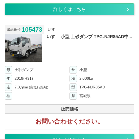
詳しくはこちら
105473
いすゞ
出品番号
いすゞ 小型 土砂ダンプ TPG-NJR85AD中...
形
土砂ダンプ
サ
小型
年
2019(H31)
積
2,000
kg
走
7.3
型
TPG-NJR85AD
万km
(実走行距離)
検
-
県
宮城県
販売価格
お問い合わせください。