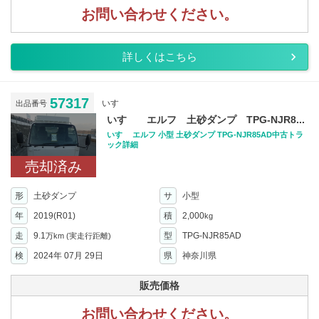
お問い合わせください。
詳しくはこちら
57317
いすゞ
出品番号
いすゞ エルフ 土砂ダンプ TPG-NJR8...
いすゞ エルフ 小型 土砂ダンプ TPG-NJR85AD中古トラ
ック詳細
売却済み
形
土砂ダンプ
サ
小型
年
2019(R01)
積
2,000
kg
走
9.1
型
TPG-NJR85AD
万km
(実走行距離)
検
2024年 07月 29日
県
神奈川県
販売価格
お問い合わせください。