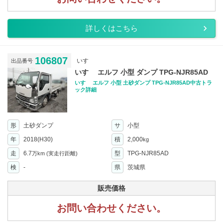
詳しくはこちら
106807
いすゞ
出品番号
いすゞ エルフ 小型 ダンプ TPG-NJR85AD
いすゞ エルフ 小型 土砂ダンプ TPG-NJR85AD中古トラ
ック詳細
形
土砂ダンプ
サ
小型
年
2018(H30)
積
2,000
kg
走
6.7
型
TPG-NJR85AD
万km
(実走行距離)
検
-
県
茨城県
販売価格
お問い合わせください。