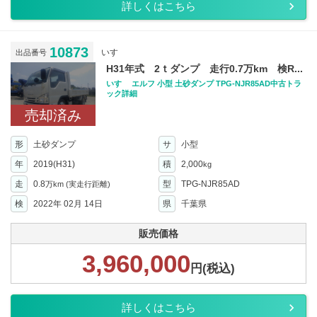
詳しくはこちら
10873
いすゞ
出品番号
H31年式 2ｔダンプ 走行0.7万km 検R...
いすゞ エルフ 小型 土砂ダンプ TPG-NJR85AD中古トラ
ック詳細
売却済み
形
土砂ダンプ
サ
小型
年
2019(H31)
積
2,000
kg
走
0.8
型
TPG-NJR85AD
万km
(実走行距離)
検
2022年 02月 14日
県
千葉県
販売価格
3,960,000
円(税込)
詳しくはこちら