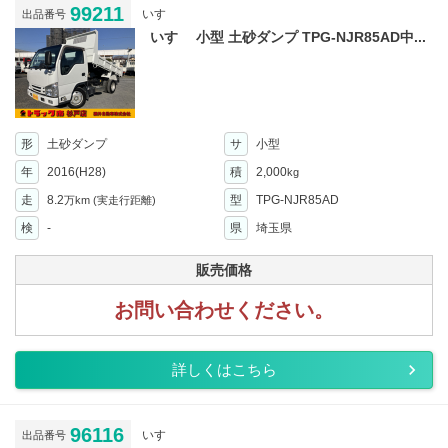
99211
いすゞ
出品番号
いすゞ 小型 土砂ダンプ TPG-NJR85AD中...
形
土砂ダンプ
サ
小型
年
2016(H28)
積
2,000
kg
走
8.2
型
TPG-NJR85AD
万km
(実走行距離)
検
-
県
埼玉県
販売価格
お問い合わせください。
詳しくはこちら
96116
いすゞ
出品番号