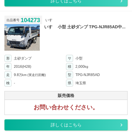
詳しくはこちら
104273
いすゞ
出品番号
いすゞ 小型 土砂ダンプ TPG-NJR85AD中...
形
土砂ダンプ
サ
小型
年
2016(H28)
積
2,000
kg
走
9.8
型
TPG-NJR85AD
万km
(実走行距離)
検
-
県
埼玉県
販売価格
お問い合わせください。
詳しくはこちら