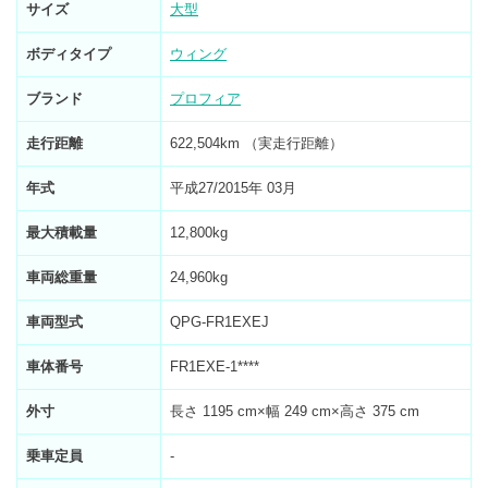
サイズ
大型
ボディタイプ
ウィング
ブランド
プロフィア
走行距離
622,504km （実走行距離）
年式
平成27/2015年 03月
最大積載量
12,800kg
車両総重量
24,960kg
車両型式
QPG-FR1EXEJ
車体番号
FR1EXE-1****
外寸
長さ 1195 cm×幅 249 cm×高さ 375 cm
乗車定員
-