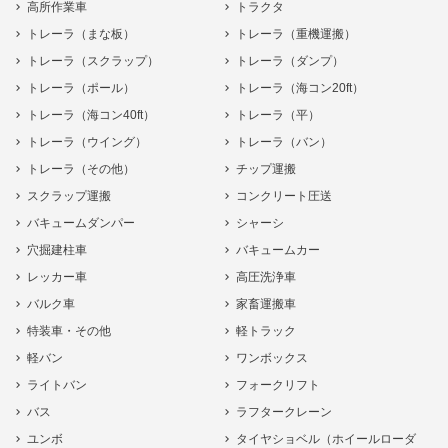
高所作業車
トラクタ
トレーラ（まな板）
トレーラ（重機運搬）
トレーラ（スクラップ）
トレーラ（ダンプ）
トレーラ（ポール）
トレーラ（海コン20ft）
トレーラ（海コン40ft）
トレーラ（平）
トレーラ（ウイング）
トレーラ（バン）
トレーラ（その他）
チップ運搬
スクラップ運搬
コンクリート圧送
バキュームダンパー
シャーシ
穴掘建柱車
バキュームカー
レッカー車
高圧洗浄車
バルク車
家畜運搬車
特装車・その他
軽トラック
軽バン
ワンボックス
ライトバン
フォークリフト
バス
ラフタークレーン
ユンボ
タイヤショベル（ホイールローダ