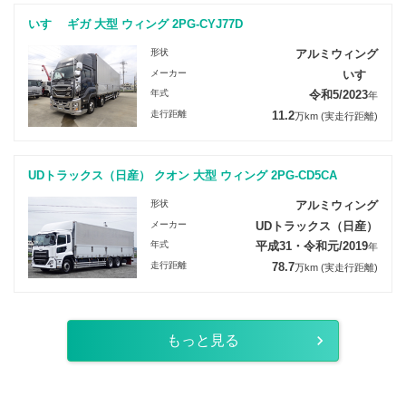
いすゞ ギガ 大型 ウィング 2PG-CYJ77D
形状
アルミウィング
メーカー
いすゞ
年式
令和5/2023
年
走行距離
11.2
万km
(実走行距離)
UDトラックス（日産） クオン 大型 ウィング 2PG-CD5CA
形状
アルミウィング
メーカー
UDトラックス（日産）
年式
平成31・令和元/2019
年
走行距離
78.7
万km
(実走行距離)
もっと見る