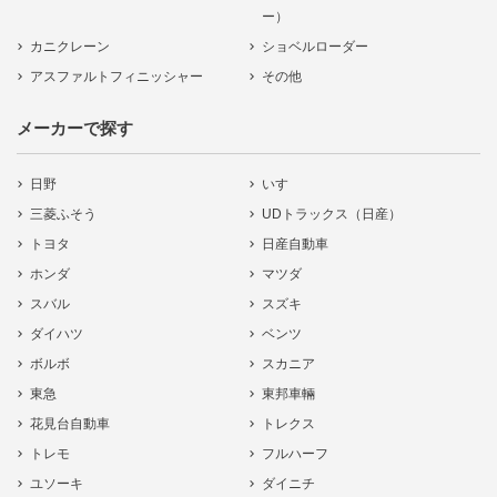
ー）
カニクレーン
ショベルローダー
アスファルトフィニッシャー
その他
メーカーで探す
日野
いすゞ
三菱ふそう
UDトラックス（日産）
トヨタ
日産自動車
ホンダ
マツダ
スバル
スズキ
ダイハツ
ベンツ
ボルボ
スカニア
東急
東邦車輛
花見台自動車
トレクス
トレモ
フルハーフ
ユソーキ
ダイニチ