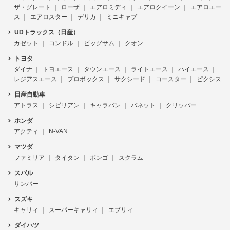
ザ・グレート
ローザ
エアロミディ
エアロクイーン
エアロエー
ス
エアロスター
デリカ
ミニキャブ
UDトラックス（日産）
カゼット
コンドル
ビッグサム
クオン
トヨタ
ダイナ
トヨエース
タウンエース
ライトエース
ハイエース
レジアスエース
プロボックス
サクシード
コースター
ピクシス
日産自動車
アトラス
シビリアン
キャラバン
バネット
クリッパー
ホンダ
アクティ
N-VAN
マツダ
ファミリア
タイタン
ボンゴ
スクラム
スバル
サンバー
スズキ
キャリィ
スーパーキャリィ
エブリィ
ダイハツ