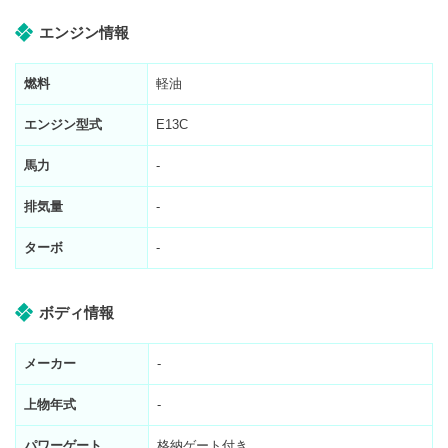
エンジン情報
燃料
軽油
エンジン型式
E13C
馬力
-
排気量
-
ターボ
-
ボディ情報
メーカー
-
上物年式
-
パワーゲート
格納ゲート付き