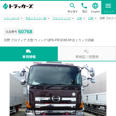
phone
language
menu
車を探す
電話
English
メニュー
トラッカーズ
中古トラック一覧
アルミウィング
大型
日野
日野 プロフィ
50768
出品番号
日野 プロフィア 大型 ウィング QPG-FR1EXEJ中古トラック詳細
local_shipping
playlist_add_check
車両情報
車検証 / 状態表