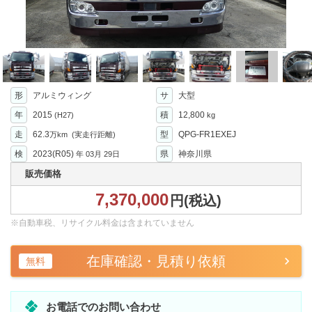
形
アルミウィング
サ
大型
年
2015
積
12,800
(H27)
kg
走
62.3
型
QPG-FR1EXEJ
万km
(実走行距離)
検
2023(R05)
県
神奈川県
年
03月 29日
販売価格
7,370,000
円(税込)
※自動車税、リサイクル料金は含まれていません
在庫確認・見積り依頼
無料
お電話でのお問い合わせ