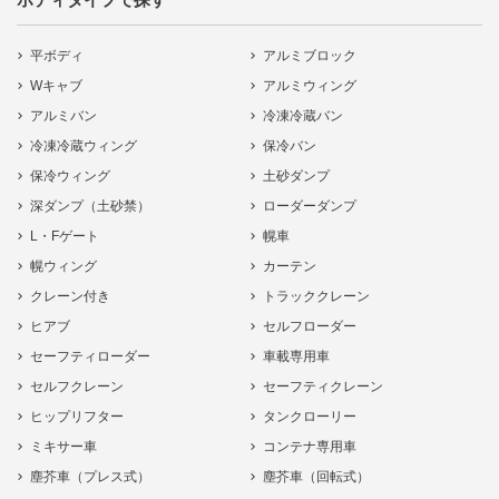
平ボディ
アルミブロック
Wキャブ
アルミウィング
アルミバン
冷凍冷蔵バン
冷凍冷蔵ウィング
保冷バン
保冷ウィング
土砂ダンプ
深ダンプ（土砂禁）
ローダーダンプ
L・Fゲート
幌車
幌ウィング
カーテン
クレーン付き
トラッククレーン
ヒアブ
セルフローダー
セーフティローダー
車載専用車
セルフクレーン
セーフティクレーン
ヒップリフター
タンクローリー
ミキサー車
コンテナ専用車
塵芥車（プレス式）
塵芥車（回転式）