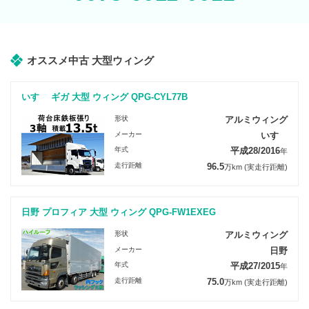
オススメ中古 大型ウィング
いすゞ ギガ 大型 ウィング QPG-CYL77B
形状
アルミウィング
メーカー
いすゞ
年式
平成28/2016
年
走行距離
96.5
万km
(実走行距離)
日野 プロフィア 大型 ウィング QPG-FW1EXEG
形状
アルミウィング
メーカー
日野
年式
平成27/2015
年
走行距離
75.0
万km
(実走行距離)