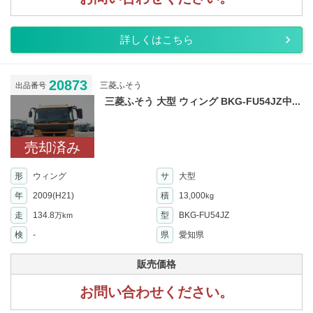
詳しくはこちら
20873
三菱ふそう
出品番号
三菱ふそう 大型 ウィング BKG-FU54JZ中...
売却済み
形
ウィング
サ
大型
年
2009(H21)
積
13,000
kg
走
134.8
型
BKG-FU54JZ
万km
検
-
県
愛知県
販売価格
お問い合わせください。