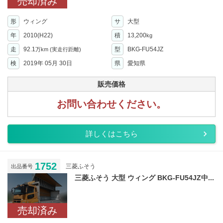
売却済み
形
ウィング
サ
大型
年
2010(H22)
積
13,200
kg
走
92.1
型
BKG-FU54JZ
万km
(実走行距離)
検
2019年 05月 30日
県
愛知県
販売価格
お問い合わせください。
詳しくはこちら
1752
三菱ふそう
出品番号
三菱ふそう 大型 ウィング BKG-FU54JZ中...
売却済み