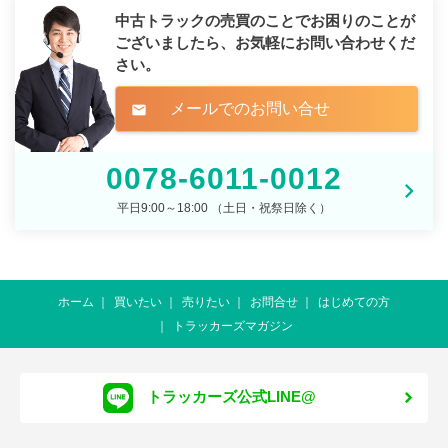
中古トラックの売買のことでお困りのことが
ございましたら、
お気軽にお問い合わせくだ
さい。
メールでのお問い合せ
mail
0078-6011-0012
平日9:00～18:00 （土日・祝祭日除く）
ホーム
買いたい
売りたい
お問合せ
はじめての方
トラッカーズマガジン
トラッカーズ公式LINE@