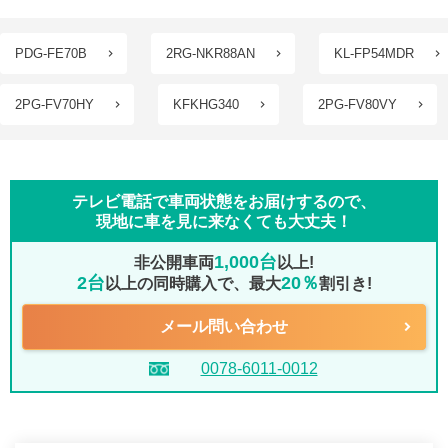
PDG-FE70B
2RG-NKR88AN
KL-FP54MDR
2PG-FV70HY
KFKHG340
2PG-FV80VY
テレビ電話で車両状態をお届けするので、
現地に車を見に来なくても大丈夫！
1,000台
非公開車両
以上!
2台
20％
以上の同時購入で、最大
割引き!
メール問い合わせ
0078-6011-0012