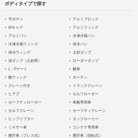
ボディタイプで探す
平ボディ
アルミブロック
Wキャブ
アルミウィング
アルミバン
冷凍冷蔵バン
冷凍冷蔵ウィング
保冷バン
保冷ウィング
土砂ダンプ
深ダンプ（土砂禁）
ローダーダンプ
L・Fゲート
幌車
幌ウィング
カーテン
クレーン付き
トラッククレーン
ヒアブ
セルフローダー
セーフティローダー
車載専用車
セルフクレーン
セーフティクレーン
ヒップリフター
タンクローリー
ミキサー車
コンテナ専用車
塵芥車（プレス式）
塵芥車（回転式）