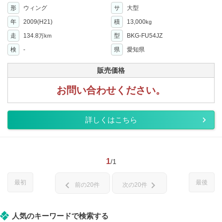
形
ウィング
サ
大型
年
2009(H21)
積
13,000
kg
走
134.8
型
BKG-FU54JZ
万km
検
-
県
愛知県
販売価格
お問い合わせください。
詳しくはこちら
1
/1
最初
最後
chevron_left
chevron_right
前の20件
次の20件
人気のキーワードで検索する