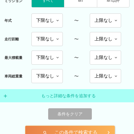
すべて
MT
MT以外
ミッション
〜
年式
〜
走行距離
〜
最大積載量
〜
車両総重量
もっと詳細な条件を追加する
条件をクリア
この条件で検索する
search