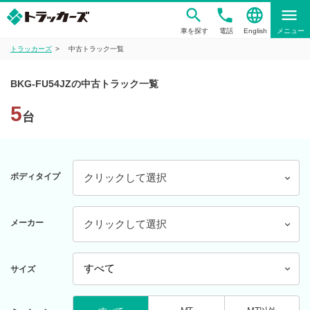
phone
language
menu
車を探す
電話
English
メニュー
トラッカーズ
中古トラック一覧
BKG-FU54JZの中古トラック一覧
5
台
ボディタイプ
クリックして選択
メーカー
クリックして選択
サイズ