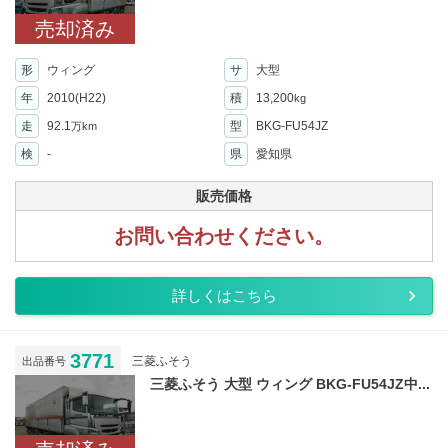
売却済み
形
ウィング
サ
大型
年
2010(H22)
積
13,200
kg
走
92.1
型
BKG-FU54JZ
万km
検
-
県
愛知県
販売価格
お問い合わせください。
詳しくはこちら
3771
三菱ふそう
出品番号
三菱ふそう 大型 ウィング BKG-FU54JZ中...