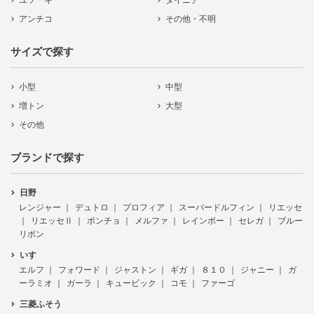
ユソーキ
ダイニチ
アンチコ
その他・不明
サイズで探す
小型
中型
増トン
大型
その他
ブランドで探す
日野
レンジャー
デュトロ
プロフィア
スーパードルフィン
リエッセ
リエッセⅡ
ポンチョ
メルファ
レインボー
セレガ
ブルー
リボン
いすゞ
エルフ
フォワード
ジャストン
ギガ
８１０
ジャニー
ガ
ーラミオ
ガーラ
キュービック
コモ
ファーゴ
三菱ふそう