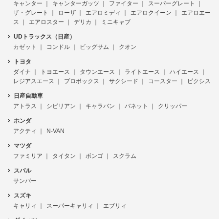
キャンター
キャンターガッツ
ファイター
スーパーグレート
ザ・グレート
ローザ
エアロミディ
エアロクイーン
エアロエー
ス
エアロスター
デリカ
ミニキャブ
UDトラックス（日産）
カゼット
コンドル
ビッグサム
クオン
トヨタ
ダイナ
トヨエース
タウンエース
ライトエース
ハイエース
レジアスエース
プロボックス
サクシード
コースター
ピクシス
日産自動車
アトラス
シビリアン
キャラバン
バネット
クリッパー
ホンダ
アクティ
N-VAN
マツダ
ファミリア
タイタン
ボンゴ
スクラム
スバル
サンバー
スズキ
キャリィ
スーパーキャリィ
エブリィ