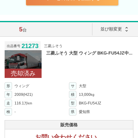
5
unfold_more
並び順変更
台
21273
三菱ふそう
出品番号
三菱ふそう 大型 ウィング BKG-FU54JZ中...
売却済み
形
ウィング
サ
大型
年
2009(H21)
積
13,000
kg
走
116.1
型
BKG-FU54JZ
万km
検
-
県
愛知県
販売価格
お問い合わせください。