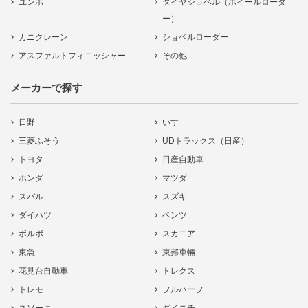
ユンボ
タイヤショベル（ホイールローダ
ー）
カニクレーン
ショベルローダー
アスファルトフィニッシャー
その他
メーカーで探す
日野
いすゞ
三菱ふそう
UDトラックス（日産）
トヨタ
日産自動車
ホンダ
マツダ
スバル
スズキ
ダイハツ
ベンツ
ボルボ
スカニア
東急
東邦車輛
花見台自動車
トレクス
トレモ
フルハーフ