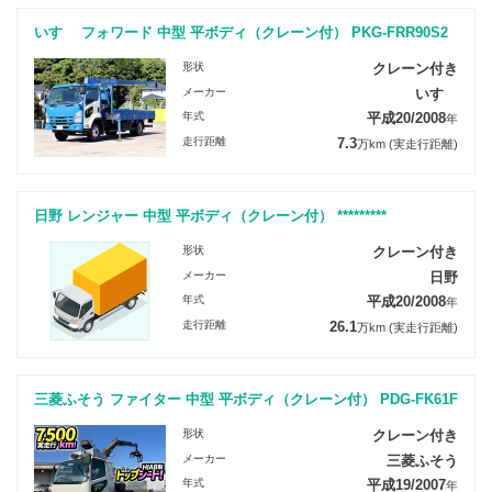
いすゞ フォワード 中型 平ボディ（クレーン付） PKG-FRR90S2
形状
クレーン付き
メーカー
いすゞ
年式
平成20/2008
年
走行距離
7.3
万km
(実走行距離)
日野 レンジャー 中型 平ボディ（クレーン付） *********
形状
クレーン付き
メーカー
日野
年式
平成20/2008
年
走行距離
26.1
万km
(実走行距離)
三菱ふそう ファイター 中型 平ボディ（クレーン付） PDG-FK61F
形状
クレーン付き
メーカー
三菱ふそう
年式
平成19/2007
年