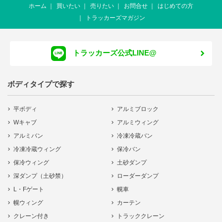
ホーム
買いたい
売りたい
お問合せ
はじめての方
トラッカーズマガジン
トラッカーズ公式LINE@
ボディタイプで探す
平ボディ
アルミブロック
Wキャブ
アルミウィング
アルミバン
冷凍冷蔵バン
冷凍冷蔵ウィング
保冷バン
保冷ウィング
土砂ダンプ
深ダンプ（土砂禁）
ローダーダンプ
L・Fゲート
幌車
幌ウィング
カーテン
クレーン付き
トラッククレーン