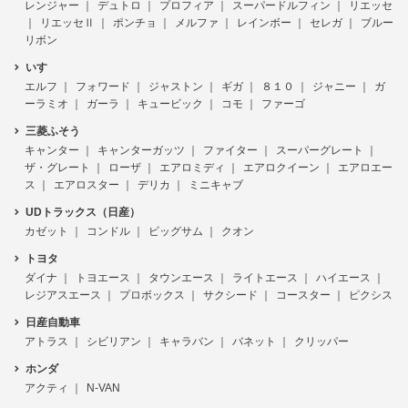
レンジャー
デュトロ
プロフィア
スーパードルフィン
リエッセ
リエッセⅡ
ポンチョ
メルファ
レインボー
セレガ
ブルー
リボン
いすゞ
エルフ
フォワード
ジャストン
ギガ
８１０
ジャニー
ガ
ーラミオ
ガーラ
キュービック
コモ
ファーゴ
三菱ふそう
キャンター
キャンターガッツ
ファイター
スーパーグレート
ザ・グレート
ローザ
エアロミディ
エアロクイーン
エアロエー
ス
エアロスター
デリカ
ミニキャブ
UDトラックス（日産）
カゼット
コンドル
ビッグサム
クオン
トヨタ
ダイナ
トヨエース
タウンエース
ライトエース
ハイエース
レジアスエース
プロボックス
サクシード
コースター
ピクシス
日産自動車
アトラス
シビリアン
キャラバン
バネット
クリッパー
ホンダ
アクティ
N-VAN