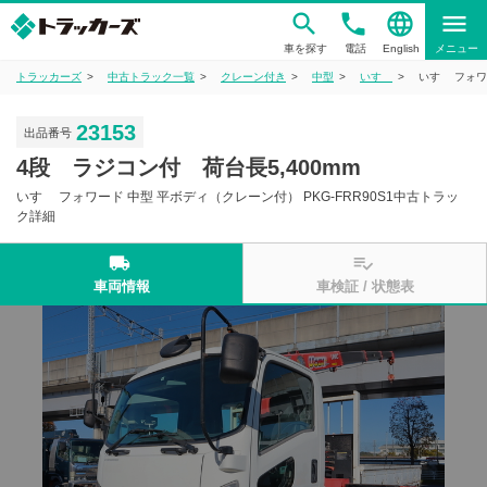
phone
language
menu
車を探す
電話
English
メニュー
トラッカーズ
中古トラック一覧
クレーン付き
中型
いすゞ
いすゞ フォワ
23153
出品番号
4段 ラジコン付 荷台長5,400mm
いすゞ フォワード 中型 平ボディ（クレーン付） PKG-FRR90S1中古トラッ
ク詳細
local_shipping
playlist_add_check
車両情報
車検証 / 状態表