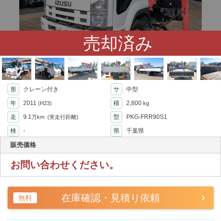
売却済み
形
クレーン付き
サ
中型
年
2011
積
2,800
(H23)
kg
走
9.1
型
PKG-FRR90S1
万km
(実走行距離)
検
-
県
千葉県
販売価格
お問い合わせください。
在庫確認・見積り依頼
無料