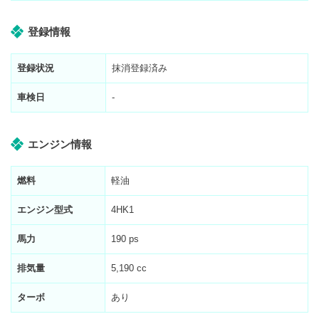
登録情報
登録状況
抹消登録済み
車検日
-
エンジン情報
燃料
軽油
エンジン型式
4HK1
馬力
190 ps
排気量
5,190 cc
ターボ
あり