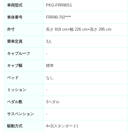
車両型式
PKG-FRR90S1
車体番号
FRR90-702****
外寸
長さ 818 cm×幅 226 cm×高さ 295 cm
乗車定員
3人
キャブルーフ
-
キャブ幅
標準
ベッド
なし
ミッション
-
ペダル数
3ペダル
サスペンション
-
駆動方式
4×2(スタンダード)