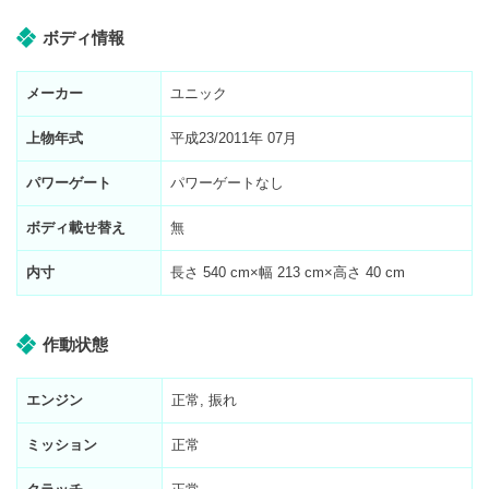
ボディ情報
メーカー
ユニック
上物年式
平成23/2011年 07月
パワーゲート
パワーゲートなし
ボディ載せ替え
無
内寸
長さ
540
cm×幅
213
cm×高さ
40
cm
作動状態
エンジン
正常, 振れ
ミッション
正常