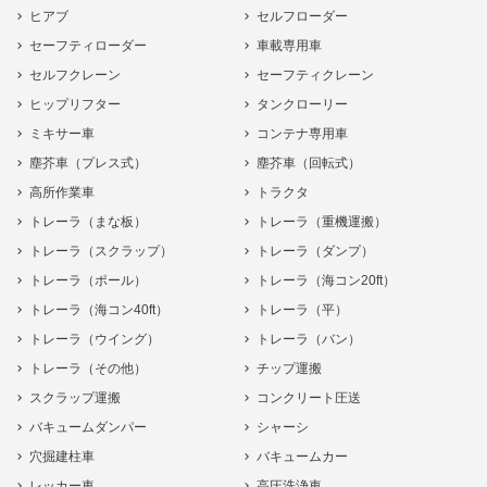
ヒアブ
セルフローダー
セーフティローダー
車載専用車
セルフクレーン
セーフティクレーン
ヒップリフター
タンクローリー
ミキサー車
コンテナ専用車
塵芥車（プレス式）
塵芥車（回転式）
高所作業車
トラクタ
トレーラ（まな板）
トレーラ（重機運搬）
トレーラ（スクラップ）
トレーラ（ダンプ）
トレーラ（ポール）
トレーラ（海コン20ft）
トレーラ（海コン40ft）
トレーラ（平）
トレーラ（ウイング）
トレーラ（バン）
トレーラ（その他）
チップ運搬
スクラップ運搬
コンクリート圧送
バキュームダンパー
シャーシ
穴掘建柱車
バキュームカー
レッカー車
高圧洗浄車