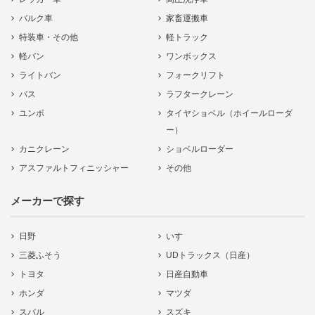
バルク車
家畜運搬車
特装車・その他
軽トラック
軽バン
ワンボックス
ライトバン
フォークリフト
バス
ラフタークレーン
ユンボ
タイヤショベル（ホイールローダ
ー）
カニクレーン
ショベルローダー
アスファルトフィニッシャー
その他
メーカーで探す
日野
いすゞ
三菱ふそう
UDトラックス（日産）
トヨタ
日産自動車
ホンダ
マツダ
スバル
スズキ