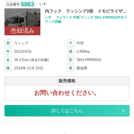
5863
いすゞ
出品番号
内フック ラッシング2段 イモビライザ...
いすゞ フォワード 中型 ウィング SKG-FRR90S2中古ト
ラック詳細
売却済み
形
ウィング
サ
中型
年
2011(H23)
積
2,600
kg
走
36.2
型
SKG-FRR90S2
万km
(実走行距離)
検
2018年 12月 25日
県
愛知県
販売価格
お問い合わせください。
詳しくはこちら