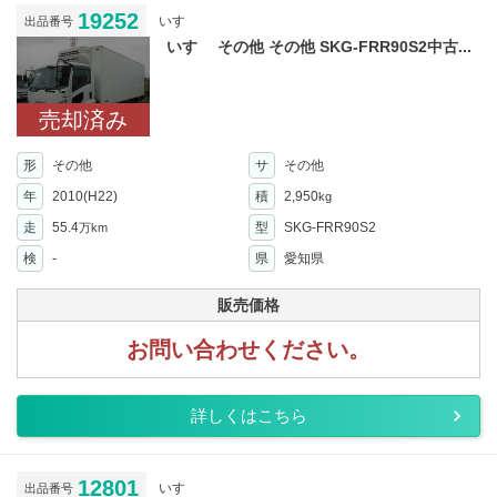
19252
いすゞ
出品番号
いすゞ その他 その他 SKG-FRR90S2中古...
売却済み
形
その他
サ
その他
年
2010(H22)
積
2,950
kg
走
55.4
型
SKG-FRR90S2
万km
検
-
県
愛知県
販売価格
お問い合わせください。
詳しくはこちら
12801
いすゞ
出品番号