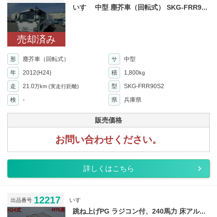
いすゞ 中型 塵芥車（回転式） SKG-FRR9...
売却済み
形
塵芥車（回転式）
サ
中型
年
2012(H24)
積
1,800
kg
走
21.0
型
SKG-FRR90S2
万km
(実走行距離)
検
-
県
兵庫県
販売価格
お問い合わせください。
詳しくはこちら
12217
いすゞ
出品番号
跳ね上げPG ラジコン付、240馬力 床アル...