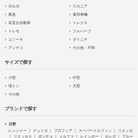
ボルボ
スカニア
東急
東邦車輛
花見台自動車
トレクス
トレモ
フルハーフ
ユソーキ
ダイニチ
アンチコ
その他・不明
サイズで探す
小型
中型
増トン
大型
その他
ブランドで探す
日野
レンジャー
デュトロ
プロフィア
スーパードルフィン
リエッセ
リエッセⅡ
ポンチョ
メルファ
レインボー
セレガ
ブルー