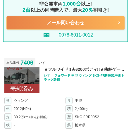
1,000台
非公開車両
以上!
2台
20％
以上の同時購入で、最大
割引き!
メール問い合わせ
0078-6011-0012
7406
いすゞ
出品番号
★フルワイド!!★6200ボディ!!★格納ゲー...
いすゞ フォワード 中型 ウィング SKG-FRR90S2中古ト
ラック詳細
売却済み
形
ウィング
サ
中型
年
2012(H24)
積
2,400
kg
走
30.2
型
SKG-FRR90S2
万km
(実走行距離)
検
-
県
栃木県