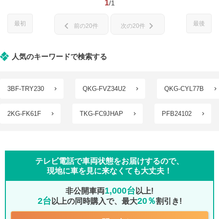
1
/1
最初
最後
chevron_left
chevron_right
前の20件
次の20件
人気のキーワードで検索する
3BF-TRY230
QKG-FVZ34U2
QKG-CYL77B
2KG-FK61F
TKG-FC9JHAP
PFB24102
テレビ電話で車両状態をお届けするので、
現地に車を見に来なくても大丈夫！
1,000台
非公開車両
以上!
2台
20％
以上の同時購入で、最大
割引き!