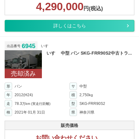
4,290,000
円(税込)
詳しくはこちら
6945
いすゞ
出品番号
いすゞ 中型 バン SKG-FRR90S2中古トラ...
売却済み
形
バン
サ
中型
年
2012(H24)
積
2,750
kg
走
78.3
型
SKG-FRR90S2
万km
(実走行距離)
検
2021年 01月 31日
県
神奈川県
販売価格
お問い合わせください。