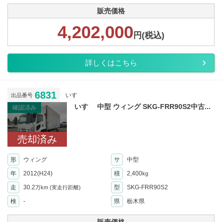
販売価格
4,202,000
円(税込)
詳しくはこちら
6831
いすゞ
出品番号
いすゞ 中型 ウィング SKG-FRR90S2中古...
確認済み
売却済み
形
ウィング
サ
中型
年
2012(H24)
積
2,400
kg
走
30.2
型
SKG-FRR90S2
万km
(実走行距離)
検
-
県
栃木県