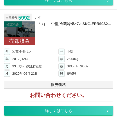
詳しくはこちら
5992
いすゞ
出品番号
いすゞ 中型 冷蔵冷凍バン SKG-FRR90S2...
確認済み
売却済み
形
冷蔵冷凍バン
サ
中型
年
2012(H24)
積
2,900
kg
走
93.8
型
SKG-FRR90S2
万km
(実走行距離)
検
2020年 06月 21日
県
茨城県
販売価格
お問い合わせください。
詳しくはこちら