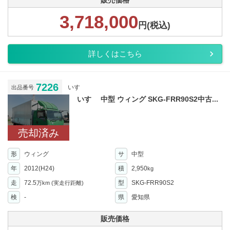
販売価格
3,718,000
円(税込)
詳しくはこちら
7226
いすゞ
出品番号
いすゞ 中型 ウィング SKG-FRR90S2中古...
売却済み
形
ウィング
サ
中型
年
2012(H24)
積
2,950
kg
走
72.5
型
SKG-FRR90S2
万km
(実走行距離)
検
-
県
愛知県
販売価格