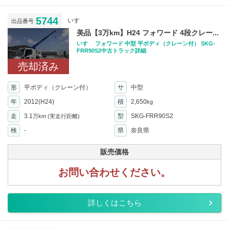
5744
いすゞ
出品番号
美品【3万km】H24 フォワード 4段クレー...
いすゞ フォワード 中型 平ボディ（クレーン付） SKG-
FRR90S2中古トラック詳細
売却済み
形
平ボディ（クレーン付）
サ
中型
年
2012(H24)
積
2,650
kg
走
3.1
型
SKG-FRR90S2
万km
(実走行距離)
検
-
県
奈良県
販売価格
お問い合わせください。
詳しくはこちら