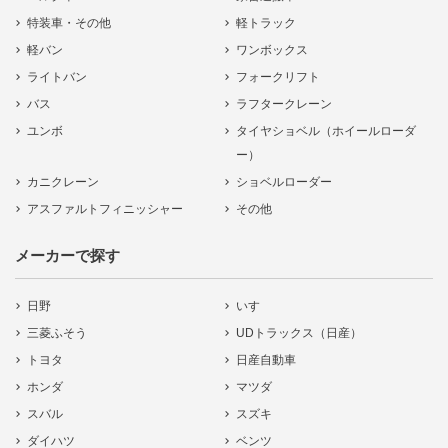
特装車・その他
軽トラック
軽バン
ワンボックス
ライトバン
フォークリフト
バス
ラフタークレーン
ユンボ
タイヤショベル（ホイールローダ
ー）
カニクレーン
ショベルローダー
アスファルトフィニッシャー
その他
メーカーで探す
日野
いすゞ
三菱ふそう
UDトラックス（日産）
トヨタ
日産自動車
ホンダ
マツダ
スバル
スズキ
ダイハツ
ベンツ