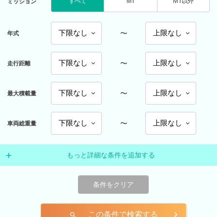
すべて
MT
MT以外
ミッション
〜
年式
〜
走行距離
〜
最大積載量
〜
車両総重量
もっと詳細な条件を追加する
条件をクリア
この条件で検索する
search