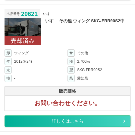
20621
いすゞ
出品番号
いすゞ その他 ウィング SKG-FRR90S2中...
売却済み
形
ウィング
サ
その他
年
2012(H24)
積
2,700
kg
走
-
型
SKG-FRR90S2
検
-
県
愛知県
販売価格
お問い合わせください。
詳しくはこちら