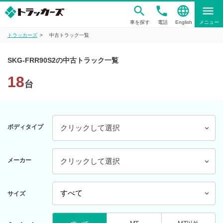
phone
language
menu
車を探す
電話
English
メニュー
トラッカーズ
中古トラック一覧
SKG-FRR90S2の中古トラック一覧
18
台
ボディタイプ
クリックして選択
メーカー
クリックして選択
サイズ