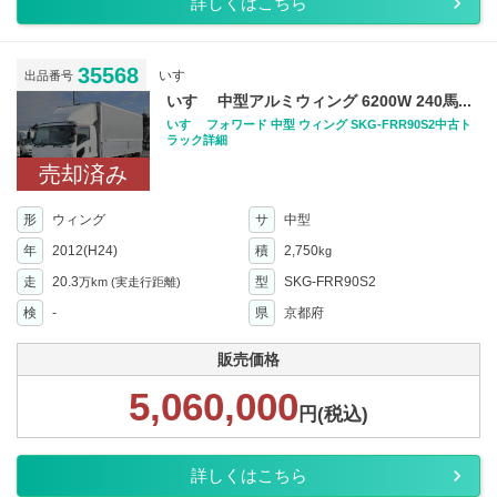
詳しくはこちら
35568
いすゞ
出品番号
いすゞ 中型アルミウィング 6200W 240馬...
いすゞ フォワード 中型 ウィング SKG-FRR90S2中古ト
ラック詳細
売却済み
形
ウィング
サ
中型
年
2012(H24)
積
2,750
kg
走
20.3
型
SKG-FRR90S2
万km
(実走行距離)
検
-
県
京都府
販売価格
5,060,000
円(税込)
詳しくはこちら