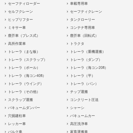
セーフティローダー
車載専用車
セルフクレーン
セーフティクレーン
ヒップリフター
タンクローリー
ミキサー車
コンテナ専用車
塵芥車（プレス式）
塵芥車（回転式）
高所作業車
トラクタ
トレーラ（まな板）
トレーラ（重機運搬）
トレーラ（スクラップ）
トレーラ（ダンプ）
トレーラ（ポール）
トレーラ（海コン20ft）
トレーラ（海コン40ft）
トレーラ（平）
トレーラ（ウイング）
トレーラ（バン）
トレーラ（その他）
チップ運搬
スクラップ運搬
コンクリート圧送
バキュームダンパー
シャーシ
穴掘建柱車
バキュームカー
レッカー車
高圧洗浄車
バルク車
家畜運搬車