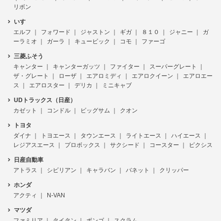
リボン
いすゞ
エルフ
フォワード
ジャストン
ギガ
８１０
ジャニー
ガ
ーラミオ
ガーラ
キュービック
コモ
ファーゴ
三菱ふそう
キャンター
キャンターガッツ
ファイター
スーパーグレート
ザ・グレート
ローザ
エアロミディ
エアロクイーン
エアロエー
ス
エアロスター
デリカ
ミニキャブ
UDトラックス（日産）
カゼット
コンドル
ビッグサム
クオン
トヨタ
ダイナ
トヨエース
タウンエース
ライトエース
ハイエース
レジアスエース
プロボックス
サクシード
コースター
ピクシス
日産自動車
アトラス
シビリアン
キャラバン
バネット
クリッパー
ホンダ
アクティ
N-VAN
マツダ
ファミリア
タイタン
ボンゴ
スクラム