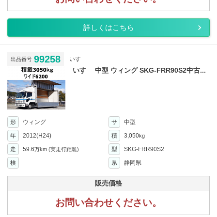
詳しくはこちら
99258
いすゞ
出品番号
いすゞ 中型 ウィング SKG-FRR90S2中古...
形
ウィング
サ
中型
年
2012(H24)
積
3,050
kg
走
59.6
型
SKG-FRR90S2
万km
(実走行距離)
検
-
県
静岡県
販売価格
お問い合わせください。