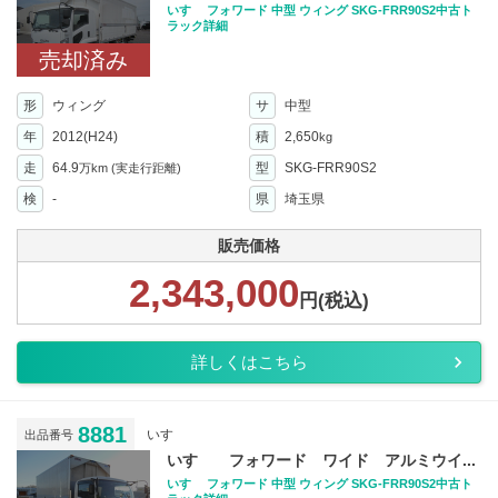
いすゞ フォワード 中型 ウィング SKG-FRR90S2中古ト
ラック詳細
売却済み
形
ウィング
サ
中型
年
2012(H24)
積
2,650
kg
走
64.9
型
SKG-FRR90S2
万km
(実走行距離)
検
-
県
埼玉県
販売価格
2,343,000
円(税込)
詳しくはこちら
8881
いすゞ
出品番号
いすゞ フォワード ワイド アルミウイ...
いすゞ フォワード 中型 ウィング SKG-FRR90S2中古ト