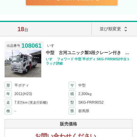
18
unfold_more
並び順変更
台
108061
いすゞ
出品番号
中型 古河ユニック製3段クレーン付き ...
いすゞ フォワード 中型 平ボディ SKG-FRR90S2中古ト
ラック詳細
形
平ボディ
サ
中型
年
2011(H23)
積
2,300
kg
走
7.8
型
SKG-FRR90S2
万km
(実走行距離)
検
-
県
群馬県
販売価格
お問い合わせください。