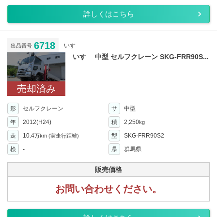
詳しくはこちら
6718
いすゞ
出品番号
いすゞ 中型 セルフクレーン SKG-FRR90S...
売却済み
形
セルフクレーン
サ
中型
年
2012(H24)
積
2,250
kg
走
10.4
型
SKG-FRR90S2
万km
(実走行距離)
検
-
県
群馬県
販売価格
お問い合わせください。