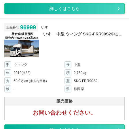
詳しくはこちら
96999
いすゞ
出品番号
いすゞ 中型 ウィング SKG-FRR90S2中古...
形
ウィング
サ
中型
年
2010(H22)
積
2,750
kg
走
50.9
型
SKG-FRR90S2
万km
(実走行距離)
検
-
県
静岡県
販売価格
お問い合わせください。