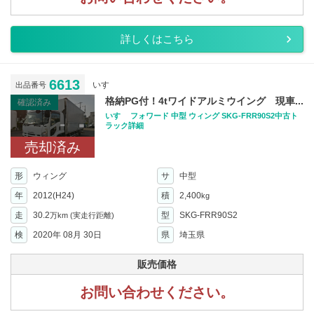
詳しくはこちら
6613
いすゞ
出品番号
格納PG付！4tワイドアルミウイング 現車...
確認済み
いすゞ フォワード 中型 ウィング SKG-FRR90S2中古ト
ラック詳細
売却済み
形
ウィング
サ
中型
年
2012(H24)
積
2,400
kg
走
30.2
型
SKG-FRR90S2
万km
(実走行距離)
検
2020年 08月 30日
県
埼玉県
販売価格
お問い合わせください。