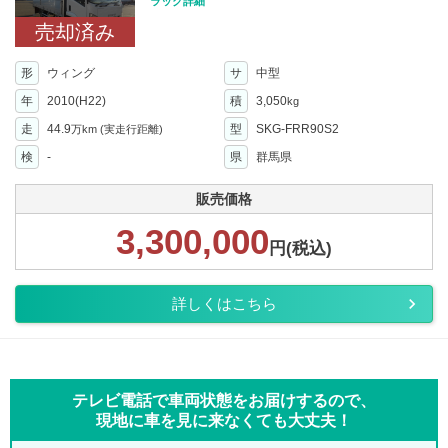
ラック詳細
売却済み
形
ウィング
サ
中型
年
2010(H22)
積
3,050
kg
走
44.9
型
SKG-FRR90S2
万km
(実走行距離)
検
-
県
群馬県
販売価格
3,300,000
円(税込)
詳しくはこちら
テレビ電話で車両状態をお届けするので、
現地に車を見に来なくても大丈夫！