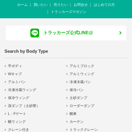
ホーム
買いたい
売りたい
お問合せ
はじめての方
トラッカーズマガジン
トラッカーズ公式LINE@
Search by Body Type
平ボディ
アルミブロック
Wキャブ
アルミウィング
アルミバン
冷凍冷蔵バン
冷凍冷蔵ウィング
保冷バン
保冷ウィング
土砂ダンプ
深ダンプ（土砂禁）
ローダーダンプ
L・Fゲート
幌車
幌ウィング
カーテン
クレーン付き
トラッククレーン