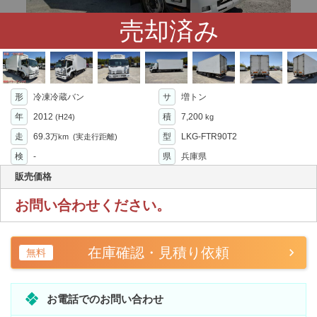
売却済み
形
冷凍冷蔵バン
サ
増トン
年
2012
積
7,200
(H24)
kg
走
69.3
型
LKG-FTR90T2
万km
(実走行距離)
検
-
県
兵庫県
販売価格
お問い合わせください。
在庫確認・見積り依頼
無料
お電話でのお問い合わせ