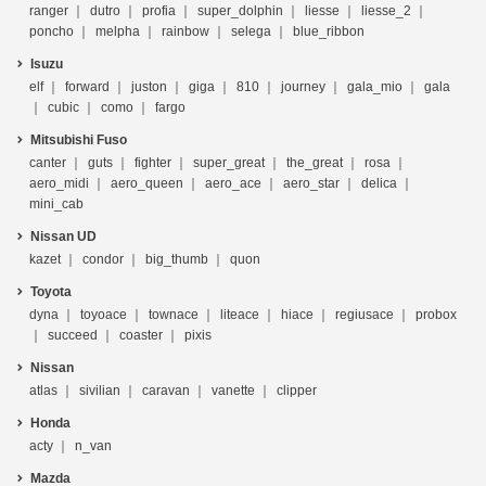
ranger
dutro
profia
super_dolphin
liesse
liesse_2
poncho
melpha
rainbow
selega
blue_ribbon
Isuzu
elf
forward
juston
giga
810
journey
gala_mio
gala
cubic
como
fargo
Mitsubishi Fuso
canter
guts
fighter
super_great
the_great
rosa
aero_midi
aero_queen
aero_ace
aero_star
delica
mini_cab
Nissan UD
kazet
condor
big_thumb
quon
Toyota
dyna
toyoace
townace
liteace
hiace
regiusace
probox
succeed
coaster
pixis
Nissan
atlas
sivilian
caravan
vanette
clipper
Honda
acty
n_van
Mazda