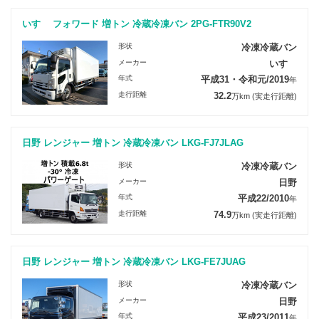
いすゞ フォワード 増トン 冷蔵冷凍バン 2PG-FTR90V2
形状
冷凍冷蔵バン
メーカー
いすゞ
年式
平成31・令和元/2019
年
走行距離
32.2
万km
(実走行距離)
日野 レンジャー 増トン 冷蔵冷凍バン LKG-FJ7JLAG
形状
冷凍冷蔵バン
メーカー
日野
年式
平成22/2010
年
走行距離
74.9
万km
(実走行距離)
日野 レンジャー 増トン 冷蔵冷凍バン LKG-FE7JUAG
形状
冷凍冷蔵バン
メーカー
日野
年式
平成23/2011
年