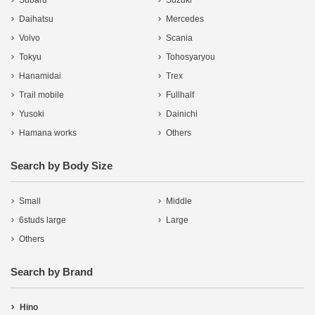
Subaru
Suzuki
Daihatsu
Mercedes
Volvo
Scania
Tokyu
Tohosyaryou
Hanamidai
Trex
Trail mobile
Fullhalf
Yusoki
Dainichi
Hamana works
Others
Search by Body Size
Small
Middle
6studs large
Large
Others
Search by Brand
Hino