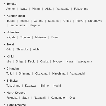
Tohoku
Aomori
Iwate
Miyagi
Akita
Yamagata
Fukushima
Kanto/Koshin
Ibaraki
Tochigi
Gunma
Saitama
Chiba
Tokyo
Kanagawa
Yamanashi
Nagano
Hokuriku
Niigata
Toyama
Ishikawa
Fukui
Tokai
Gifu
Shizuoka
Aichi
Kinki
Mie
Shiga
Kyoto
Osaka
Hyogo
Nara
Wakayama
Chugoku
Tottori
Shimane
Okayama
Hiroshima
Yamaguchi
Shikoku
Tokushima
Kagawa
Ehime
Kochi
North Kyusyu
Fukuoka
Saga
Nagasaki
Kumamoto
Oita
South Kyusyu