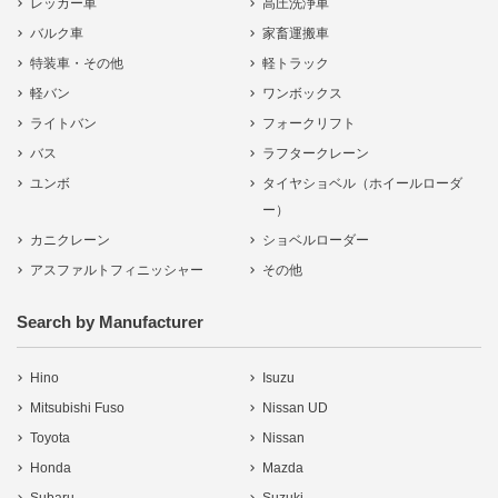
レッカー車
高圧洗浄車
バルク車
家畜運搬車
特装車・その他
軽トラック
軽バン
ワンボックス
ライトバン
フォークリフト
バス
ラフタークレーン
ユンボ
タイヤショベル（ホイールローダ
ー）
カニクレーン
ショベルローダー
アスファルトフィニッシャー
その他
Search by Manufacturer
Hino
Isuzu
Mitsubishi Fuso
Nissan UD
Toyota
Nissan
Honda
Mazda