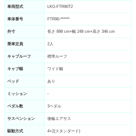
車両型式
LKG-FTR90T2
車体番号
FTR90-******
外寸
長さ 898 cm×幅 248 cm×高さ 346 cm
乗車定員
2人
キャブルーフ
標準ルーフ
キャブ幅
ワイド幅
ベッド
あり
ミッション
-
ペダル数
3ペダル
サスペンション
後輪エアサス
駆動方式
4×2(スタンダード)