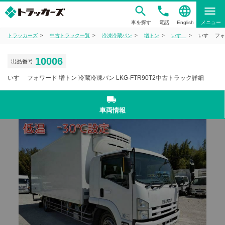
phone
language
menu
車を探す
電話
English
メニュー
トラッカーズ
中古トラック一覧
冷凍冷蔵バン
増トン
いすゞ
いすゞ フォ
10006
出品番号
いすゞ フォワード 増トン 冷蔵冷凍バン LKG-FTR90T2中古トラック詳細
local_shipping
車両情報