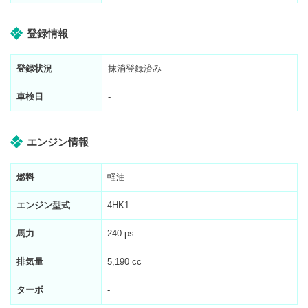
登録情報
登録状況
抹消登録済み
車検日
-
エンジン情報
燃料
軽油
エンジン型式
4HK1
馬力
240 ps
排気量
5,190 cc
ターボ
-