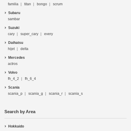
familia
titan
bongo
scrum
Subaru
sambar
Suzuki
cary
super_cary
every
Daihatsu
hijet
delta
Mercedes
actros
Volvo
fh_4_2
fh_6_4
Scania
scania_p
scania_g
scania_r
scania_s
Search by Area
Hokkaido