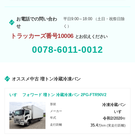
お電話での問い合わ
平日9:00～18:00 （土日・祝祭日除
せ
く）
トラッカーズ番号10006
とお伝えください
0078-6011-0012
オススメ中古 増トン冷蔵冷凍バン
いすゞ フォワード 増トン 冷蔵冷凍バン 2PG-FTR90V2
形状
冷凍冷蔵バン
メーカー
いすゞ
年式
令和2/2020
年
走行距離
35.4
万km
(実走行距離)