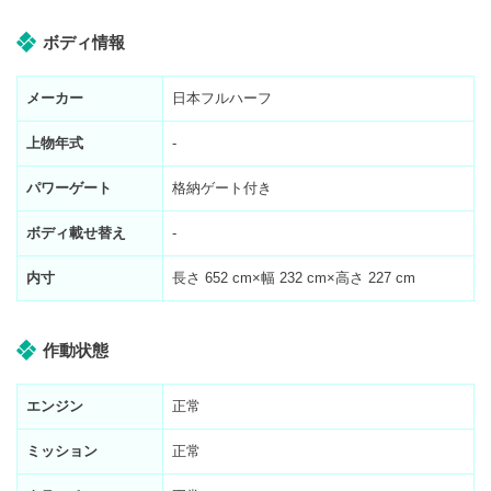
ボディ情報
メーカー
日本フルハーフ
上物年式
-
パワーゲート
格納ゲート付き
ボディ載せ替え
-
内寸
長さ
652
cm×幅
232
cm×高さ
227
cm
作動状態
エンジン
正常
ミッション
正常