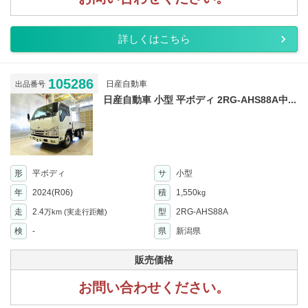
詳しくはこちら
105286
日産自動車
出品番号
日産自動車 小型 平ボディ 2RG-AHS88A中...
形
平ボディ
サ
小型
年
2024(R06)
積
1,550
kg
走
2.4
型
2RG-AHS88A
万km
(実走行距離)
検
-
県
新潟県
販売価格
お問い合わせください。