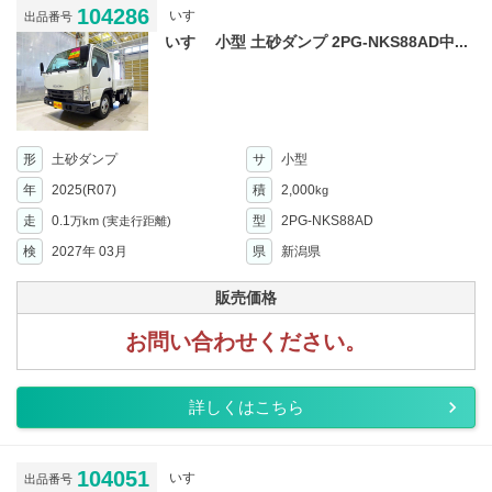
104286
いすゞ
出品番号
いすゞ 小型 土砂ダンプ 2PG-NKS88AD中...
形
土砂ダンプ
サ
小型
年
2025(R07)
積
2,000
kg
走
0.1
型
2PG-NKS88AD
万km
(実走行距離)
検
2027年 03月
県
新潟県
販売価格
お問い合わせください。
詳しくはこちら
104051
いすゞ
出品番号