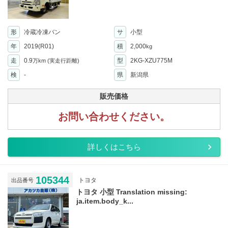
形
冷蔵冷凍バン
サ
小型
年
2019(R01)
積
2,000
kg
走
0.9
型
2KG-XZU775M
万km
(実走行距離)
検
-
県
新潟県
販売価格
お問い合わせください。
詳しくはこちら
105344
トヨタ
出品番号
トヨタ 小型 Translation missing:
ja.item.body_k...