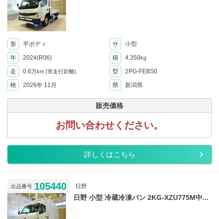
形
平ボディ
サ
小型
年
2024(R06)
積
4,350
kg
走
0.6
型
2PG-FEBS0
万km
(実走行距離)
検
2026年 11月
県
新潟県
販売価格
お問い合わせください。
詳しくはこちら
105440
日野
出品番号
日野 小型 冷蔵冷凍バン 2KG-XZU775M中...