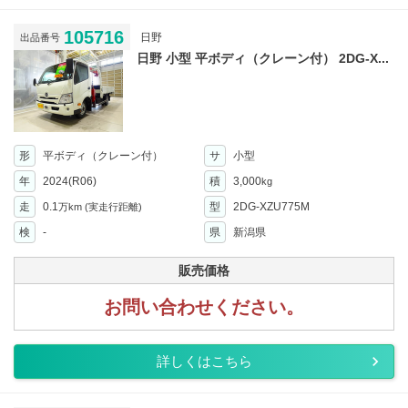
105716
日野
出品番号
日野 小型 平ボディ（クレーン付） 2DG-X...
形
平ボディ（クレーン付）
サ
小型
年
2024(R06)
積
3,000
kg
走
0.1
型
2DG-XZU775M
万km
(実走行距離)
検
-
県
新潟県
販売価格
お問い合わせください。
詳しくはこちら