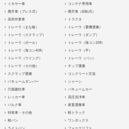
ミキサー車
コンテナ専用車
塵芥車（プレス式）
塵芥車（回転式）
高所作業車
トラクタ
トレーラ（まな板）
トレーラ（重機運搬）
トレーラ（スクラップ）
トレーラ（ダンプ）
トレーラ（ポール）
トレーラ（海コン20ft）
トレーラ（海コン40ft）
トレーラ（平）
トレーラ（ウイング）
トレーラ（バン）
トレーラ（その他）
チップ運搬
スクラップ運搬
コンクリート圧送
バキュームダンパー
シャーシ
穴掘建柱車
バキュームカー
レッカー車
高圧洗浄車
バルク車
家畜運搬車
特装車・その他
軽トラック
軽バン
ワンボックス
ライトバン
フォークリフト