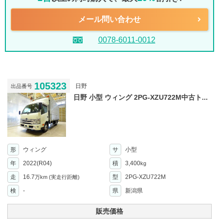
メール問い合わせ
0078-6011-0012
105323
日野
出品番号
日野 小型 ウィング 2PG-XZU722M中古ト...
形
ウィング
サ
小型
年
2022(R04)
積
3,400
kg
走
16.7
型
2PG-XZU722M
万km
(実走行距離)
検
-
県
新潟県
販売価格