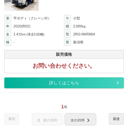
形
平ボディ（クレーン付）
サ
小型
年
2020(R02)
積
2,000
kg
走
1.4
型
2RG-NKR88A
万km
(実走行距離)
検
-
県
新潟県
販売価格
お問い合わせください。
詳しくはこちら
1
/6
最初
最後
chevron_left
chevron_right
前の20件
次の20件