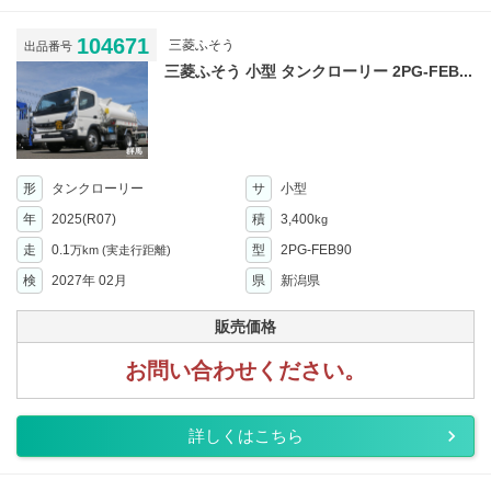
104671
三菱ふそう
出品番号
三菱ふそう 小型 タンクローリー 2PG-FEB...
形
タンクローリー
サ
小型
年
2025(R07)
積
3,400
kg
走
0.1
型
2PG-FEB90
万km
(実走行距離)
検
2027年 02月
県
新潟県
販売価格
お問い合わせください。
詳しくはこちら