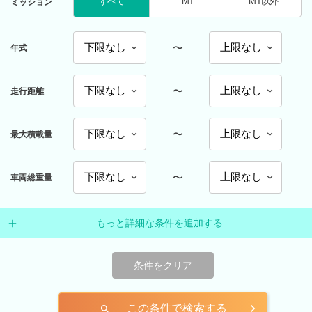
すべて
MT
MT以外
ミッション
〜
年式
〜
走行距離
〜
最大積載量
〜
車両総重量
もっと詳細な条件を追加する
条件をクリア
この条件で検索する
search