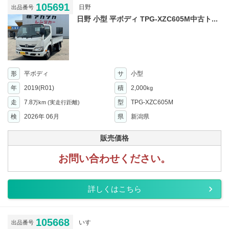
105691
日野
出品番号
日野 小型 平ボディ TPG-XZC605M中古ト...
形
平ボディ
サ
小型
年
2019(R01)
積
2,000
kg
走
7.8
型
TPG-XZC605M
万km
(実走行距離)
検
2026年 06月
県
新潟県
販売価格
お問い合わせください。
詳しくはこちら
105668
いすゞ
出品番号