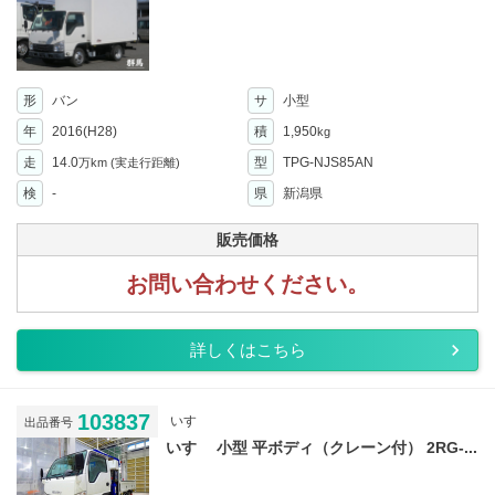
形
バン
サ
小型
年
2016(H28)
積
1,950
kg
走
14.0
型
TPG-NJS85AN
万km
(実走行距離)
検
-
県
新潟県
販売価格
お問い合わせください。
詳しくはこちら
103837
いすゞ
出品番号
いすゞ 小型 平ボディ（クレーン付） 2RG-...