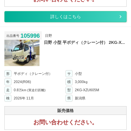
詳しくはこちら
105996
日野
出品番号
日野 小型 平ボディ（クレーン付） 2KG-X...
形
平ボディ（クレーン付）
サ
小型
年
2024(R06)
積
3,000
kg
走
0.8
型
2KG-XZU605M
万km
(実走行距離)
検
2026年 11月
県
新潟県
販売価格
お問い合わせください。