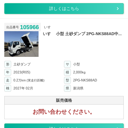
詳しくはこちら
105966
いすゞ
出品番号
いすゞ 小型 土砂ダンプ 2PG-NKS88AD中...
形
土砂ダンプ
サ
小型
年
2023(R05)
積
2,000
kg
走
0.2
型
2PG-NKS88AD
万km
(実走行距離)
検
2027年 02月
県
新潟県
販売価格
お問い合わせください。