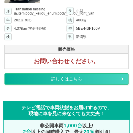
Translation missing:
サ
小型
形
ja.item.body_keijou_enum.body_keijou_light_van
年
2021(R03)
積
400
kg
走
4.3
型
5BE-NSP160V
万km
(実走行距離)
検
-
県
新潟県
販売価格
お問い合わせください。
詳しくはこちら
テレビ電話で車両状態をお届けするので、
現地に車を見に来なくても大丈夫！
1,000台
非公開車両
以上!
2台
20％
以上の同時購入で、最大
割引き!