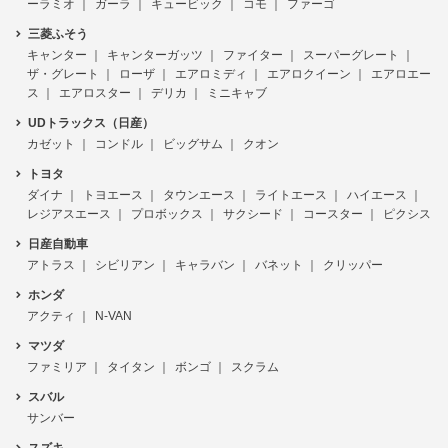
ーラミオ
ガーラ
キュービック
コモ
ファーゴ
三菱ふそう
キャンター
キャンターガッツ
ファイター
スーパーグレート
ザ・グレート
ローザ
エアロミディ
エアロクイーン
エアロエー
ス
エアロスター
デリカ
ミニキャブ
UDトラックス（日産）
カゼット
コンドル
ビッグサム
クオン
トヨタ
ダイナ
トヨエース
タウンエース
ライトエース
ハイエース
レジアスエース
プロボックス
サクシード
コースター
ピクシス
日産自動車
アトラス
シビリアン
キャラバン
バネット
クリッパー
ホンダ
アクティ
N-VAN
マツダ
ファミリア
タイタン
ボンゴ
スクラム
スバル
サンバー
スズキ