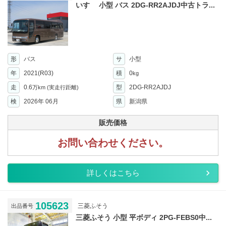
いすゞ 小型 バス 2DG-RR2AJDJ中古トラ...
形
バス
サ
小型
年
2021(R03)
積
0
kg
走
0.6
型
2DG-RR2AJDJ
万km
(実走行距離)
検
2026年 06月
県
新潟県
販売価格
お問い合わせください。
詳しくはこちら
105623
三菱ふそう
出品番号
三菱ふそう 小型 平ボディ 2PG-FEBS0中...