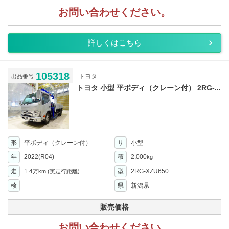
お問い合わせください。
詳しくはこちら
105318
トヨタ
出品番号
トヨタ 小型 平ボディ（クレーン付） 2RG-...
形
平ボディ（クレーン付）
サ
小型
年
2022(R04)
積
2,000
kg
走
1.4
型
2RG-XZU650
万km
(実走行距離)
検
-
県
新潟県
販売価格
お問い合わせください。