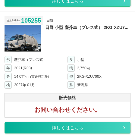
詳しくはこちら
105255
日野
出品番号
日野 小型 塵芥車（プレス式） 2KG-XZU7...
形
塵芥車（プレス式）
サ
小型
年
2021(R03)
積
2,750
kg
走
14.0
型
2KG-XZU700X
万km
(実走行距離)
検
2027年 01月
県
新潟県
販売価格
お問い合わせください。
詳しくはこちら