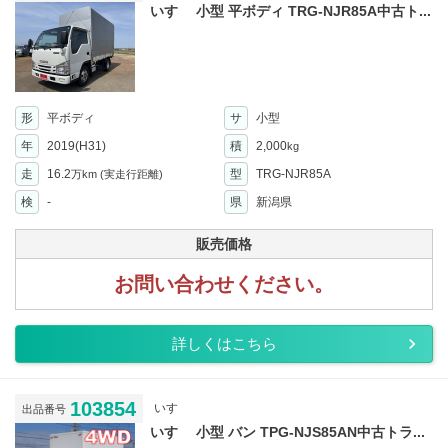
いすゞ 小型 平ボディ TRG-NJR85A中古ト...
形
平ボディ
サ
小型
年
2019(H31)
積
2,000
kg
走
16.2
型
TRG-NJR85A
万km
(実走行距離)
検
-
県
新潟県
販売価格
お問い合わせください。
詳しくはこちら
103854
いすゞ
出品番号
いすゞ 小型 バン TPG-NJS85AN中古トラ...