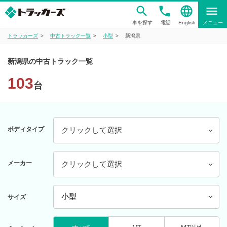
phone
language
menu
車を探す
電話
English
メニュー
トラッカーズ
中古トラック一覧
小型
新潟県
新潟県の中古トラック一覧
103
台
ボディタイプ
クリックして選択
メーカー
クリックして選択
サイズ