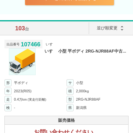
103
unfold_more
並び順変更
台
107466
いすゞ
出品番号
いすゞ 小型 平ボディ 2RG-NJR88AF中古...
形
平ボディ
サ
小型
年
2023(R05)
積
2,000
kg
走
0.4
型
2RG-NJR88AF
万km
(実走行距離)
検
-
県
新潟県
販売価格
お問い合わせください。