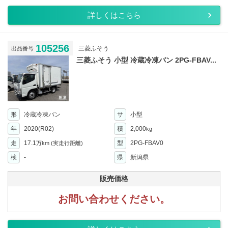
詳しくはこちら
105256
三菱ふそう
出品番号
三菱ふそう 小型 冷蔵冷凍バン 2PG-FBAV...
形
冷蔵冷凍バン
サ
小型
年
2020(R02)
積
2,000
kg
走
17.1
型
2PG-FBAV0
万km
(実走行距離)
検
-
県
新潟県
販売価格
お問い合わせください。