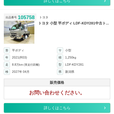
詳しくはこちら
105758
トヨタ
出品番号
トヨタ 小型 平ボディ LDF-KDY281中古ト...
形
平ボディ
サ
小型
年
2021(R03)
積
1,250
kg
走
8.8
型
LDF-KDY281
万km
(実走行距離)
検
2027年 04月
県
新潟県
販売価格
お問い合わせください。
詳しくはこちら