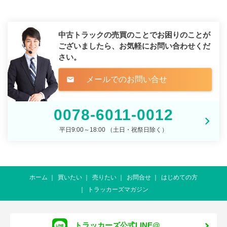
中古トラックの売買のことでお困りのことが
ございましたら、
お気軽にお問い合わせくだ
さい。
メールでのお問い合せ
mail
0078-6011-0012
平日9:00～18:00 （土日・祝祭日除く）
ホーム
買いたい
売りたい
お問合せ
はじめての方
トラッカーズマガジン
トラッカーズ公式LINE@