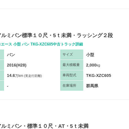
・アルミバン標準１０尺・5ｔ未満・ラッシング２段
エース 小型 バン TKG-XZC605中古トラック詳細
バン
小型
サ
イズ
2016(H28)
2,000
最大
積
載量
kg
14.6
TKG-XZC605
車両
型
式
万km
(実走行距離)
-
群馬県
在庫場所
アルミバン・標準１０尺・AT・5ｔ未満