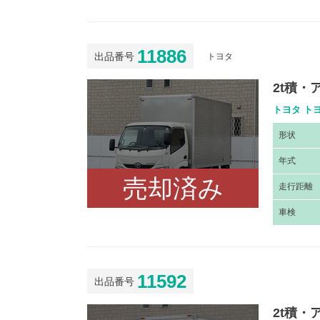
11886
出品番号
トヨタ
2t積
トヨタ トヨ
形
状
年
式
売却済み
走
行距離
車
検
11592
出品番号
2t積・