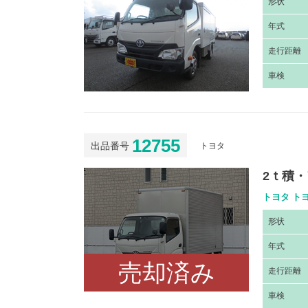
形
状
年
式
走
行距離
車
検
12755
出品番号
トヨタ
2ｔ積
トヨタ トヨ
形
状
年
式
売却済み
走
行距離
車
検