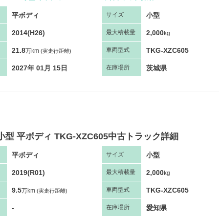
平ボディ
小型
サ
イズ
2014(H26)
2,000
最大
積
載量
kg
21.8
TKG-XZC605
車両
型
式
万km
(実走行距離)
2027年 01月 15日
茨城県
在庫場所
小型 平ボディ TKG-XZC605中古トラック詳細
平ボディ
小型
サ
イズ
2019(R01)
2,000
最大
積
載量
kg
9.5
TKG-XZC605
車両
型
式
万km
(実走行距離)
-
愛知県
在庫場所