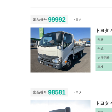
99992
出品番号
トヨタ
トヨタ 
形
状
年
式
走
行距離
車
検
98581
出品番号
トヨタ
トヨタ 