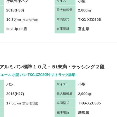
冷蔵冷凍バン
小型
サ
イズ
2018(H30)
2,000
最大
積
載量
kg
10.3
TKG-XZC605
車両
型
式
万km
(実走行距離)
2026年 03月
富山県
在庫場所
・アルミバン標準１０尺・５t未満・ラッシング２段
エース 小型 バン TKG-XZC605中古トラック詳細
バン
小型
サ
イズ
2015(H27)
2,000
最大
積
載量
kg
17.5
TKG-XZC605
車両
型
式
万km
(実走行距離)
-
群馬県
在庫場所