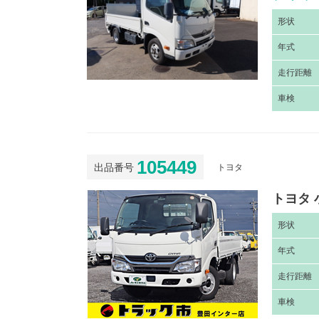
形
状
年
式
走
行距離
車
検
105449
出品番号
トヨタ
トヨタ 
形
状
年
式
走
行距離
車
検