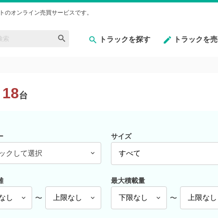
トのオンライン売買サービスです。
トラックを探す
トラックを売
18
台
ー
サイズ
ックして選択
離
最大積載量
〜
〜