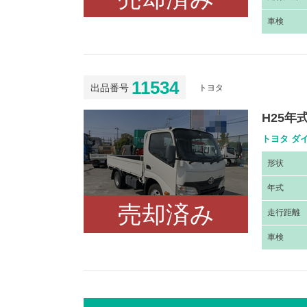
車
検
11534
出品番号
トヨタ
H25
トヨタ ダイ
形
状
年
式
売却済み
走
行距離
車
検