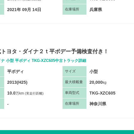
2021年 09月 14日
兵庫県
在庫場所
年式トヨタ・ダイナ２ｔ平ボデー予備検査付き！
ナ 小型 平ボディ TKG-XZC605中古トラック詳細
平ボディ
小型
サ
イズ
2013(H25)
20,000
最大
積
載量
kg
10.0
TKG-XZC605
車両
型
式
万km
(実走行距離)
-
神奈川県
在庫場所