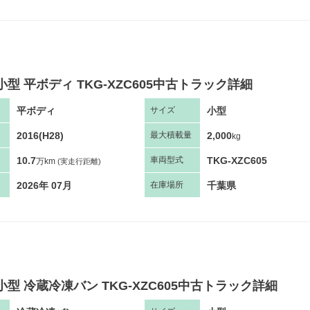
小型 平ボディ TKG-XZC605中古トラック詳細
平ボディ
小型
サ
イズ
2016(H28)
2,000
最大
積
載量
kg
10.7
TKG-XZC605
車両
型
式
万km
(実走行距離)
2026年 07月
千葉県
在庫場所
小型 冷蔵冷凍バン TKG-XZC605中古トラック詳細