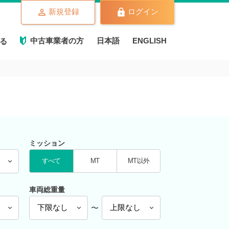
新規登録
ログイン
中古車業者の方
日本語
ENGLISH
る
ミッション
すべて
MT
MT以外
車両総重量
〜