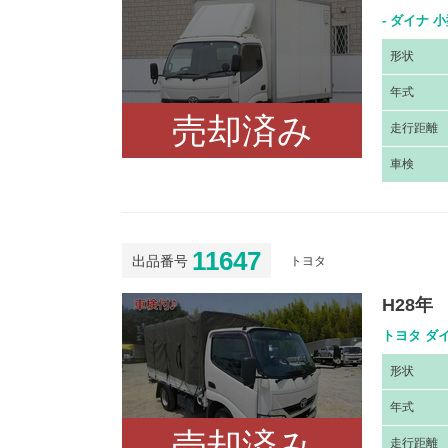
- ダイナ 
形
状
年
式
売却済み
走
行距離
車
検
11647
出品番号
トヨタ
H28年
トヨタ ダイ
形
状
年
式
売却済み
走
行距離