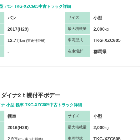
小型 バン TKG-XZC605中古トラック詳細
バン
小型
サ
イズ
2017(H29)
2,000
最大
積
載量
kg
12.7
TKG-XZC605
車両
型
式
万km
(実走行距離)
-
群馬県
在庫場所
 ダイナ2ｔ幌付平ボデー
ナ 小型 幌車 TKG-XZC605中古トラック詳細
幌車
小型
サ
イズ
2016(H28)
2,000
最大
積
載量
kg
2.9
TKG-XZC605
車両
型
式
万km
(実走行距離)