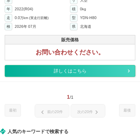
形
サ
大型
年
2022(R04)
積
0
kg
走
0.0
型
YDN-H80
万km
(実走行距離)
検
2026年 07月
県
北海道
販売価格
お問い合わせください。
詳しくはこちら
1
/1
最初
最後
chevron_left
chevron_right
前の20件
次の20件
人気のキーワードで検索する