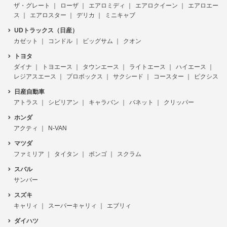
ザ・グレート
ローザ
エアロミディ
エアロクイーン
エアロエー
ス
エアロスター
デリカ
ミニキャブ
UDトラックス（日産）
カゼット
コンドル
ビッグサム
クオン
トヨタ
ダイナ
トヨエース
タウンエース
ライトエース
ハイエース
レジアスエース
プロボックス
サクシード
コースター
ピクシス
日産自動車
アトラス
シビリアン
キャラバン
バネット
クリッパー
ホンダ
アクティ
N-VAN
マツダ
ファミリア
タイタン
ボンゴ
スクラム
スバル
サンバー
スズキ
キャリィ
スーパーキャリィ
エブリィ
ダイハツ