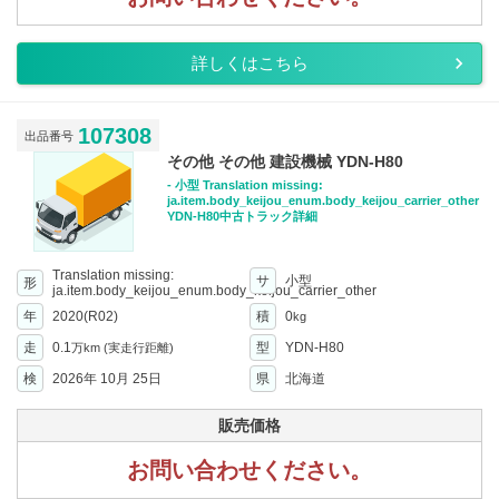
詳しくはこちら
107308
出品番号
その他 その他 建設機械 YDN-H80
- 小型 Translation missing:
ja.item.body_keijou_enum.body_keijou_carrier_other
YDN-H80中古トラック詳細
Translation missing:
サ
小型
形
ja.item.body_keijou_enum.body_keijou_carrier_other
年
2020(R02)
積
0
kg
走
0.1
型
YDN-H80
万km
(実走行距離)
検
2026年 10月 25日
県
北海道
販売価格
お問い合わせください。