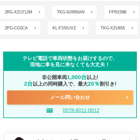
2RG-XZU712M
TKG-NJR85AN
FPR239B
2PG-CG5CA
KL-FS55JVZ
TKG-XZU655
テレビ電話で車両状態をお届けするので、
現地に車を見に来なくても大丈夫！
1,000台
非公開車両
以上!
2台
20％
以上の同時購入で、最大
割引き!
メール問い合わせ
0078-6011-0012