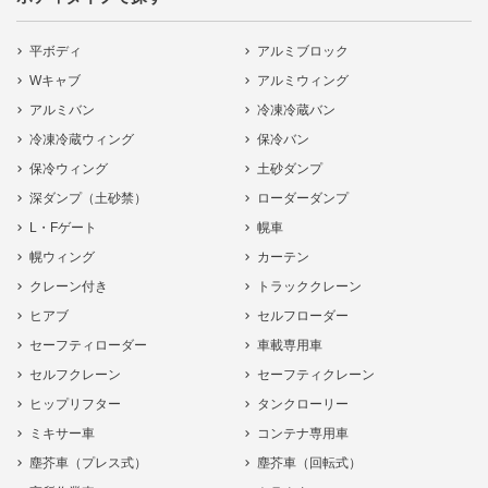
平ボディ
アルミブロック
Wキャブ
アルミウィング
アルミバン
冷凍冷蔵バン
冷凍冷蔵ウィング
保冷バン
保冷ウィング
土砂ダンプ
深ダンプ（土砂禁）
ローダーダンプ
L・Fゲート
幌車
幌ウィング
カーテン
クレーン付き
トラッククレーン
ヒアブ
セルフローダー
セーフティローダー
車載専用車
セルフクレーン
セーフティクレーン
ヒップリフター
タンクローリー
ミキサー車
コンテナ専用車
塵芥車（プレス式）
塵芥車（回転式）