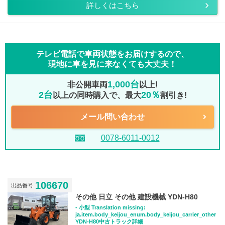
詳しくはこちら
テレビ電話で車両状態をお届けするので、
現地に車を見に来なくても大丈夫！
1,000台
非公開車両
以上!
2台
20％
以上の同時購入で、最大
割引き!
メール問い合わせ
0078-6011-0012
106670
出品番号
その他 日立 その他 建設機械 YDN-H80
- 小型 Translation missing:
ja.item.body_keijou_enum.body_keijou_carrier_other
YDN-H80中古トラック詳細