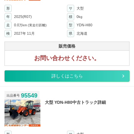
形
サ
大型
年
2025(R07)
積
0
kg
走
0.0
型
YDN-H80
万km
(実走行距離)
検
2027年 11月
県
北海道
販売価格
お問い合わせください。
詳しくはこちら
95549
出品番号
大型 YDN-H80中古トラック詳細