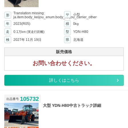
Translation missing:
サ
小型
形
ja.item.body_keijou_enum.body_keijou_carrier_other
年
2023(R05)
積
0
kg
走
0.1
型
YDN-H80
万km
(実走行距離)
検
2027年 11月 19日
県
北海道
販売価格
お問い合わせください。
詳しくはこちら
105732
出品番号
大型 YDN-H80中古トラック詳細