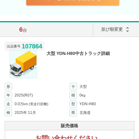
6
unfold_more
並び順変更
台
107864
出品番号
大型 YDN-H80中古トラック詳細
形
サ
大型
年
2025(R07)
積
0
kg
走
0.0
型
YDN-H80
万km
(実走行距離)
検
2025年 11月
県
北海道
販売価格
お問い合わせください。