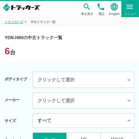
phone
language
menu
車を探す
電話
English
メニュー
トラッカーズ
中古トラック一覧
YDN-H80の中古トラック一覧
6
台
ボディタイプ
クリックして選択
メーカー
クリックして選択
サイズ