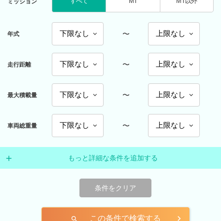
すべて
MT
MT以外
ミッション
〜
年式
〜
走行距離
〜
最大積載量
〜
車両総重量
もっと詳細な条件を追加する
条件をクリア
この条件で検索する
search