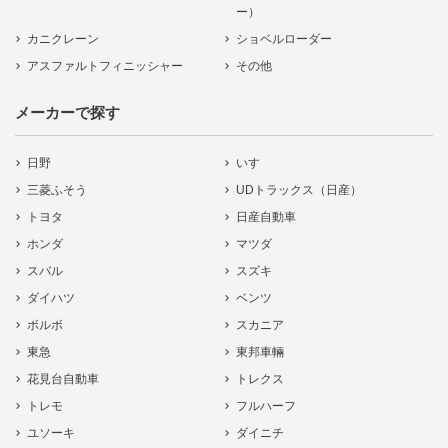
ー）
カニクレーン
ショベルローダー
アスファルトフィニッシャー
その他
メーカーで探す
日野
いすゞ
三菱ふそう
UDトラックス（日産）
トヨタ
日産自動車
ホンダ
マツダ
スバル
スズキ
ダイハツ
ベンツ
ボルボ
スカニア
東急
東邦車輛
花見台自動車
トレクス
トレモ
フルハーフ
ユソーキ
ダイニチ