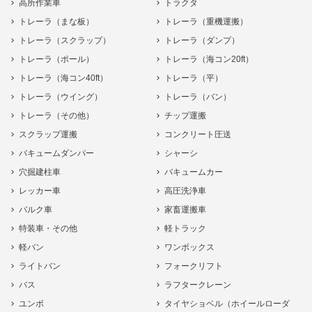
高所作業車
トラクタ
トレーラ（まな板）
トレーラ（重機運搬）
トレーラ（スクラップ）
トレーラ（ダンプ）
トレーラ（ポール）
トレーラ（海コン20ft）
トレーラ（海コン40ft）
トレーラ（平）
トレーラ（ウイング）
トレーラ（バン）
トレーラ（その他）
チップ運搬
スクラップ運搬
コンクリート圧送
バキュームダンパー
シャーシ
穴掘建柱車
バキュームカー
レッカー車
高圧洗浄車
バルク車
家畜運搬車
特装車・その他
軽トラック
軽バン
ワンボックス
ライトバン
フォークリフト
バス
ラフタークレーン
ユンボ
タイヤショベル（ホイールローダ