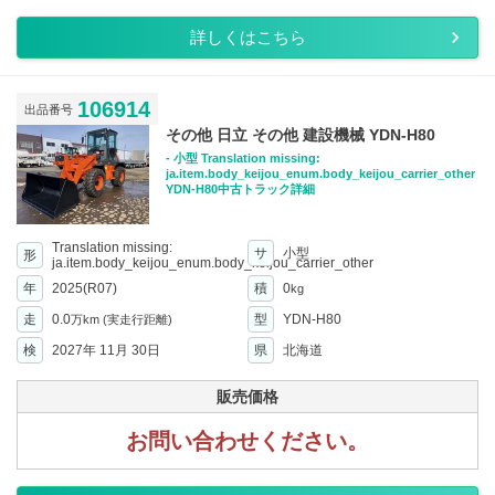
詳しくはこちら
106914
出品番号
その他 日立 その他 建設機械 YDN-H80
- 小型 Translation missing:
ja.item.body_keijou_enum.body_keijou_carrier_other
YDN-H80中古トラック詳細
Translation missing:
サ
小型
形
ja.item.body_keijou_enum.body_keijou_carrier_other
年
2025(R07)
積
0
kg
走
0.0
型
YDN-H80
万km
(実走行距離)
検
2027年 11月 30日
県
北海道
販売価格
お問い合わせください。