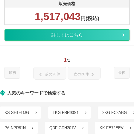
販売価格
1,517,043
円(税込)
詳しくはこちら
1
/1
最初
最後
chevron_left
chevron_right
前の20件
次の20件
人気のキーワードで検索する
KS-SH1EDJG
TKG-FRR90S1
2KG-FC2ABG
PA-NPR81N
QDF-GDH201V
KK-FE72EEV