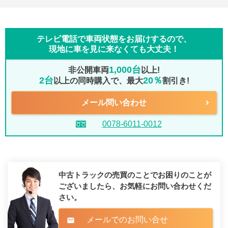
テレビ電話で車両状態をお届けするので、
現地に車を見に来なくても大丈夫！
1,000台
非公開車両
以上!
2台
20％
以上の同時購入で、最大
割引き!
メール問い合わせ
0078-6011-0012
中古トラックの売買のことでお困りのことが
ございましたら、
お気軽にお問い合わせくだ
さい。
メールでのお問い合せ
mail