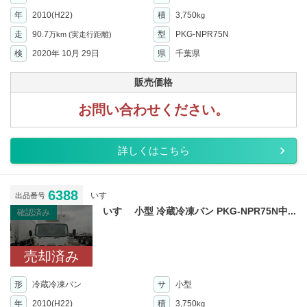
年
2010(H22)
積
3,750
kg
走
90.7
型
PKG-NPR75N
万km
(実走行距離)
検
2020年 10月 29日
県
千葉県
販売価格
お問い合わせください。
詳しくはこちら
6388
いすゞ
出品番号
いすゞ 小型 冷蔵冷凍バン PKG-NPR75N中...
確認済み
売却済み
形
冷蔵冷凍バン
サ
小型
年
2010(H22)
積
3,750
kg