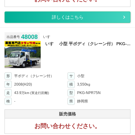
詳しくはこちら
48008
いすゞ
出品番号
いすゞ 小型 平ボディ（クレーン付） PKG-...
形
平ボディ（クレーン付）
サ
小型
年
2008(H20)
積
3,550
kg
走
43.9
型
PKG-NPR75N
万km
(実走行距離)
検
-
県
静岡県
販売価格
お問い合わせください。