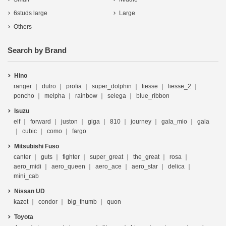
6studs large
Large
Others
Search by Brand
Hino
ranger
dutro
profia
super_dolphin
liesse
liesse_2
poncho
melpha
rainbow
selega
blue_ribbon
Isuzu
elf
forward
juston
giga
810
journey
gala_mio
gala
cubic
como
fargo
Mitsubishi Fuso
canter
guts
fighter
super_great
the_great
rosa
aero_midi
aero_queen
aero_ace
aero_star
delica
mini_cab
Nissan UD
kazet
condor
big_thumb
quon
Toyota