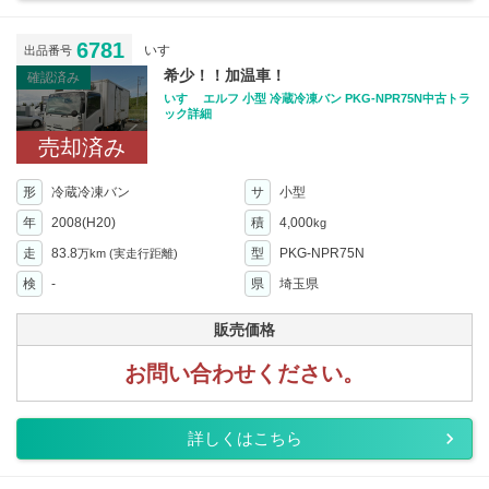
6781
いすゞ
出品番号
希少！！加温車！
確認済み
いすゞ エルフ 小型 冷蔵冷凍バン PKG-NPR75N中古トラ
ック詳細
売却済み
形
冷蔵冷凍バン
サ
小型
年
2008(H20)
積
4,000
kg
走
83.8
型
PKG-NPR75N
万km
(実走行距離)
検
-
県
埼玉県
販売価格
お問い合わせください。
詳しくはこちら