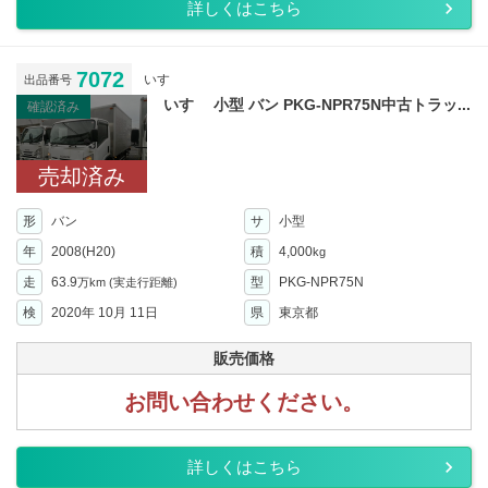
詳しくはこちら
7072
いすゞ
出品番号
いすゞ 小型 バン PKG-NPR75N中古トラッ...
確認済み
売却済み
形
バン
サ
小型
年
2008(H20)
積
4,000
kg
走
63.9
型
PKG-NPR75N
万km
(実走行距離)
検
2020年 10月 11日
県
東京都
販売価格
お問い合わせください。
詳しくはこちら