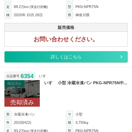
走
89.2
型
PKG-NPR75N
万km
(実走行距離)
検
2020年 10月 28日
県
神奈川県
販売価格
お問い合わせください。
詳しくはこちら
6354
いすゞ
出品番号
いすゞ 小型 冷蔵冷凍バン PKG-NPR75N中...
確認済み
売却済み
形
冷蔵冷凍バン
サ
小型
年
2010(H22)
積
3,750
kg
走
93.2
型
PKG-NPR75N
万km
(実走行距離)