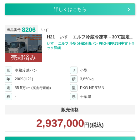
詳しくはこちら
8206
いすゞ
出品番号
H21 いすゞエルフ冷蔵冷凍車－30℃設定...
いすゞ エルフ 小型 冷蔵冷凍バン PKG-NPR75N中古トラ
ック詳細
売却済み
形
冷蔵冷凍バン
サ
小型
年
2009(H21)
積
3,850
kg
走
55.5
型
PKG-NPR75N
万km
(実走行距離)
検
-
県
千葉県
販売価格
2,937,000
円(税込)