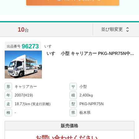
10
unfold_more
並び順変更
台
96273
いすゞ
出品番号
いすゞ 小型 キャリアカー PKG-NPR75N中...
形
キャリアカー
サ
小型
年
2007(H19)
積
2,400
kg
走
18.7
型
PKG-NPR75N
万km
(実走行距離)
検
-
県
栃木県
販売価格
お問い合わせください。