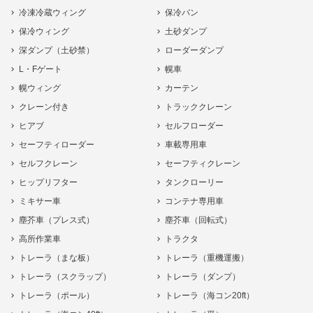
冷凍冷蔵ウィング
保冷バン
保冷ウィング
土砂ダンプ
深ダンプ（土砂禁）
ローダーダンプ
L・Fゲート
幌車
幌ウィング
カーテン
クレーン付き
トラッククレーン
ヒアブ
セルフローダー
セーフティローダー
車載専用車
セルフクレーン
セーフティクレーン
ヒップリフター
タンクローリー
ミキサー車
コンテナ専用車
塵芥車（プレス式）
塵芥車（回転式）
高所作業車
トラクタ
トレーラ（まな板）
トレーラ（重機運搬）
トレーラ（スクラップ）
トレーラ（ダンプ）
トレーラ（ポール）
トレーラ（海コン20ft）