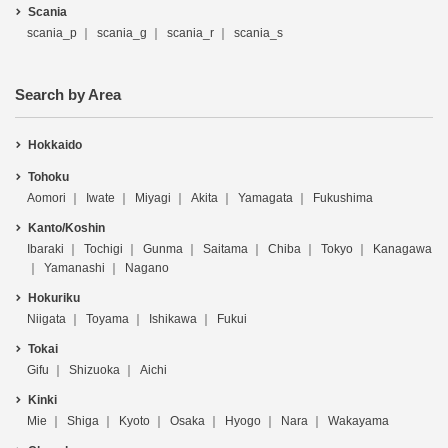
Scania
scania_p
scania_g
scania_r
scania_s
Search by Area
Hokkaido
Tohoku
Aomori
Iwate
Miyagi
Akita
Yamagata
Fukushima
Kanto/Koshin
Ibaraki
Tochigi
Gunma
Saitama
Chiba
Tokyo
Kanagawa
Yamanashi
Nagano
Hokuriku
Niigata
Toyama
Ishikawa
Fukui
Tokai
Gifu
Shizuoka
Aichi
Kinki
Mie
Shiga
Kyoto
Osaka
Hyogo
Nara
Wakayama