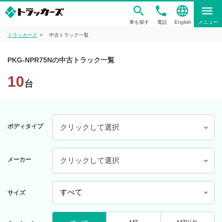
phone
language
menu
車を探す
電話
English
メニュー
トラッカーズ
中古トラック一覧
PKG-NPR75Nの中古トラック一覧
10
台
ボディタイプ
クリックして選択
メーカー
クリックして選択
サイズ