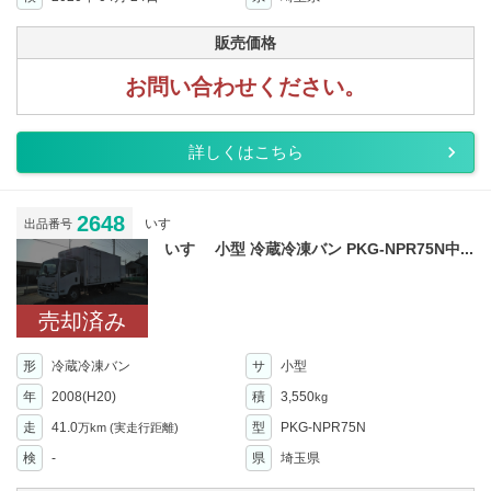
販売価格
お問い合わせください。
詳しくはこちら
2648
いすゞ
出品番号
いすゞ 小型 冷蔵冷凍バン PKG-NPR75N中...
売却済み
形
冷蔵冷凍バン
サ
小型
年
2008(H20)
積
3,550
kg
走
41.0
型
PKG-NPR75N
万km
(実走行距離)
検
-
県
埼玉県