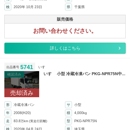
検
2020年 10月 23日
県
千葉県
販売価格
お問い合わせください。
詳しくはこちら
5741
いすゞ
出品番号
いすゞ 小型 冷蔵冷凍バン PKG-NPR75N中...
確認済み
売却済み
形
冷蔵冷凍バン
サ
小型
年
2008(H20)
積
4,000
kg
走
83.8
型
PKG-NPR75N
万km
(実走行距離)
検
2020年 04月 24日
県
埼玉県