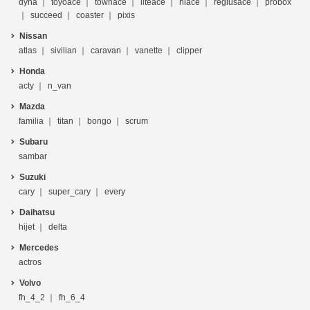
dyna
toyoace
townace
liteace
hiace
regiusace
probox
succeed
coaster
pixis
Nissan
atlas
sivilian
caravan
vanette
clipper
Honda
acty
n_van
Mazda
familia
titan
bongo
scrum
Subaru
sambar
Suzuki
cary
super_cary
every
Daihatsu
hijet
delta
Mercedes
actros
Volvo
fh_4_2
fh_6_4