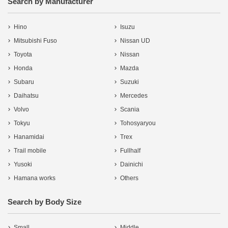
Search by Manufacturer
Hino
Isuzu
Mitsubishi Fuso
Nissan UD
Toyota
Nissan
Honda
Mazda
Subaru
Suzuki
Daihatsu
Mercedes
Volvo
Scania
Tokyu
Tohosyaryou
Hanamidai
Trex
Trail mobile
Fullhalf
Yusoki
Dainichi
Hamana works
Others
Search by Body Size
Small
Middle