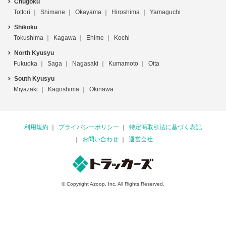
Chugoku
Tottori
Shimane
Okayama
Hiroshima
Yamaguchi
Shikoku
Tokushima
Kagawa
Ehime
Kochi
North Kyusyu
Fukuoka
Saga
Nagasaki
Kumamoto
Oita
South Kyusyu
Miyazaki
Kagoshima
Okinawa
利用規約
プライバシーポリシー
特定商取引法に基づく表記
お問い合わせ
運営会社
© Copyright Azoop, Inc. All Rights Reserved.