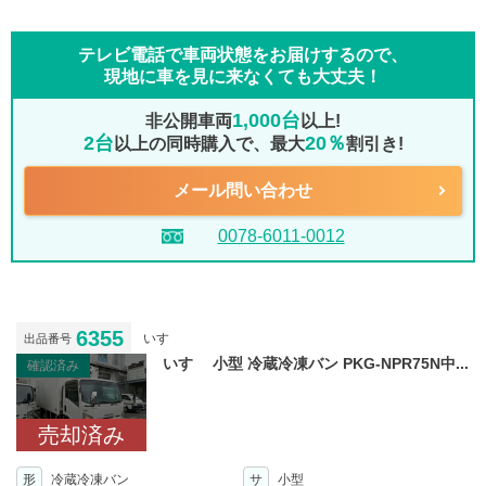
テレビ電話で車両状態をお届けするので、
現地に車を見に来なくても大丈夫！
1,000台
非公開車両
以上!
2台
20％
以上の同時購入で、最大
割引き!
メール問い合わせ
0078-6011-0012
6355
いすゞ
出品番号
いすゞ 小型 冷蔵冷凍バン PKG-NPR75N中...
確認済み
売却済み
形
冷蔵冷凍バン
サ
小型