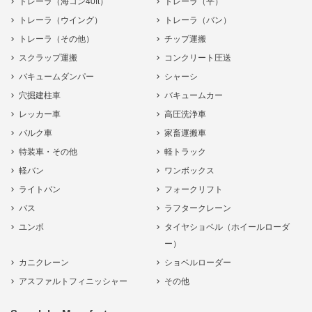
トレーラ（海コン40ft）
トレーラ（平）
トレーラ（ウイング）
トレーラ（バン）
トレーラ（その他）
チップ運搬
スクラップ運搬
コンクリート圧送
バキュームダンパー
シャーシ
穴掘建柱車
バキュームカー
レッカー車
高圧洗浄車
バルク車
家畜運搬車
特装車・その他
軽トラック
軽バン
ワンボックス
ライトバン
フォークリフト
バス
ラフタークレーン
ユンボ
タイヤショベル（ホイールローダ
ー）
カニクレーン
ショベルローダー
アスファルトフィニッシャー
その他