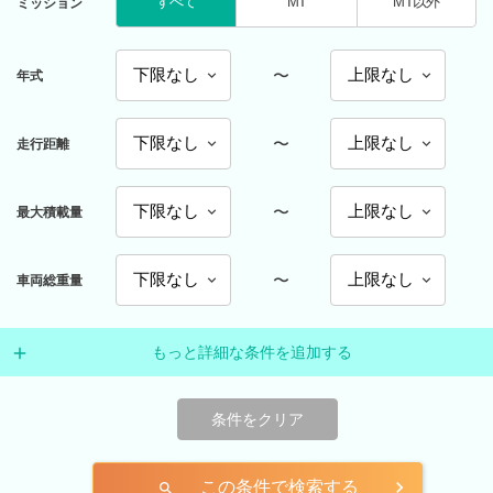
すべて
MT
MT以外
ミッション
〜
年式
〜
走行距離
〜
最大積載量
〜
車両総重量
もっと詳細な条件を追加する
条件をクリア
この条件で検索する
search