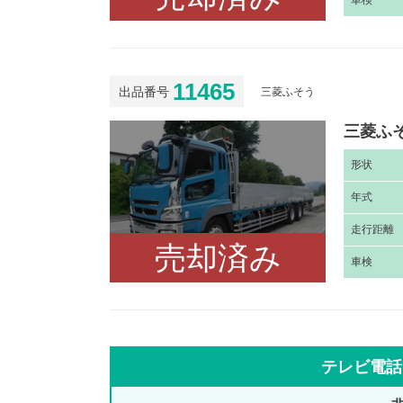
車
検
11465
出品番号
三菱ふそう
三菱ふそ
形
状
年
式
走
行距離
売却済み
車
検
テレビ電話