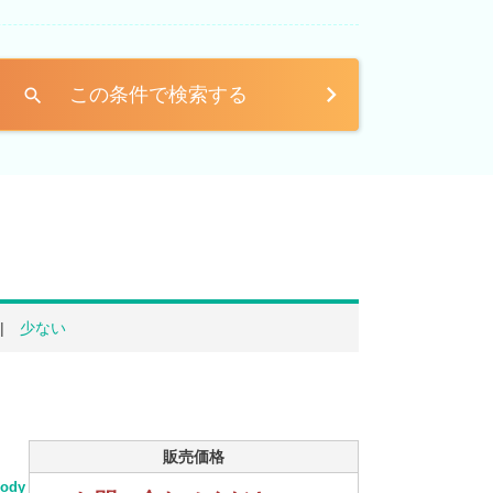
この条件で検索する
search
少ない
販売価格
body_keijou_almi_block LKG-FU54VZ中古トラック詳