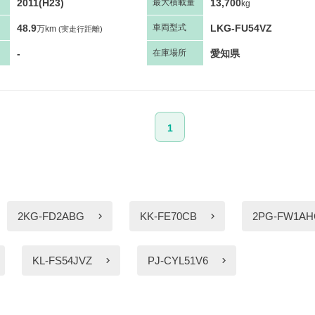
2011(H23)
13,700
最大
積
載量
kg
48.9
LKG-FU54VZ
車両
型
式
万km
(実走行距離)
-
愛知県
在庫場所
1
2KG-FD2ABG
KK-FE70CB
2PG-FW1A
KL-FS54JVZ
PJ-CYL51V6