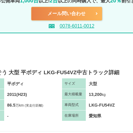
1,000台
2台
20％
非公開車両
以上!
以上の同時購入で、最大
割引
メール問い合わせ
0078-6011-0012
う 大型 平ボディ LKG-FU54VZ中古トラック詳細
平ボディ
大型
サ
イズ
2011(H23)
13,200
最大
積
載量
kg
86.5
LKG-FU54VZ
車両
型
式
万km
(実走行距離)
-
愛知県
在庫場所