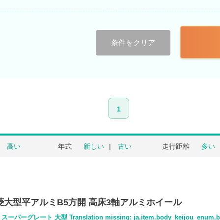
条件をクリア
1
高い
年式
新しい
古い
走行距離
多い
三菱大型平アルミB5方開 高床3軸アルミホイール
パーグレート 大型 Translation missing: ja.item.body_keijou_enum.