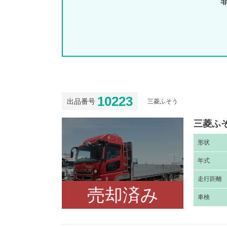
10223
出品番号
三菱ふそう
三菱ふそ
形
状
年
式
走
行距離
売却済み
車
検