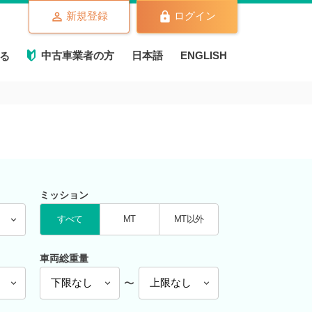
新規登録
ログイン
中古車業者の方
日本語
ENGLISH
る
ミッション
すべて
MT
MT以外
車両総重量
〜