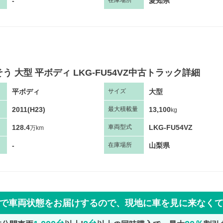
-
愛知県
在庫場所
う 大型 平ボディ LKG-FU54VZ中古トラック詳細
平ボディ
大型
サ
イズ
2011(H23)
13,100
最大
積
載量
kg
128.4
LKG-FU54VZ
車両
型
式
万km
-
山梨県
在庫場所
で車両状態をお届けするので、
現地に車を見に来なく