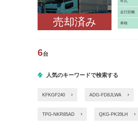
年
式
走
行距離
売却済み
車
検
6
台
人気のキーワードで検索する
KFKGF240
ADG-FD8JLWA
TPG-NKR85AD
QKG-PK39LH