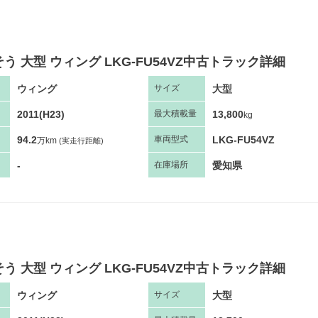
う 大型 ウィング LKG-FU54VZ中古トラック詳細
ウィング
大型
サ
イズ
2011(H23)
13,800
最大
積
載量
kg
94.2
LKG-FU54VZ
車両
型
式
万km
(実走行距離)
-
愛知県
在庫場所
う 大型 ウィング LKG-FU54VZ中古トラック詳細
ウィング
大型
サ
イズ