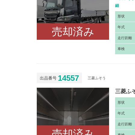
細
形
状
年
式
売却済み
走
行距離
車
検
14557
出品番号
三菱ふそう
三菱ふそ
形
状
年
式
走
行距離
売却済み