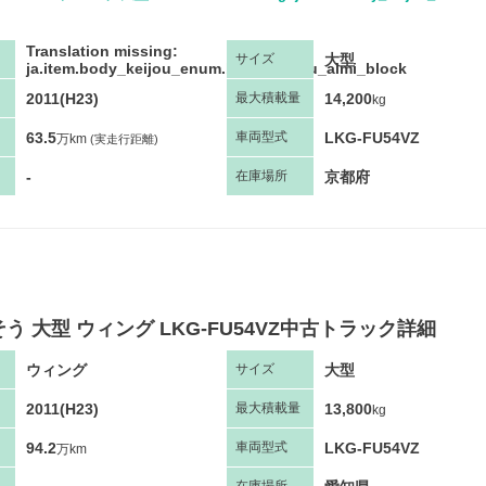
Translation missing:
大型
サ
イズ
ja.item.body_keijou_enum.body_keijou_almi_block
2011(H23)
14,200
最大
積
載量
kg
63.5
LKG-FU54VZ
車両
型
式
万km
(実走行距離)
-
京都府
在庫場所
う 大型 ウィング LKG-FU54VZ中古トラック詳細
ウィング
大型
サ
イズ
2011(H23)
13,800
最大
積
載量
kg
94.2
LKG-FU54VZ
車両
型
式
万km