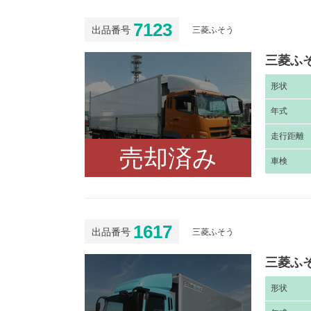
7123
出品番号
三菱ふそう
三菱ふそ
形
状
年
式
走
行距離
売却済み
車
検
1617
出品番号
三菱ふそう
三菱ふそ
形
状