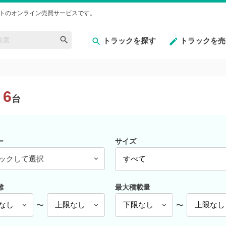
トのオンライン売買サービスです。
トラックを探す
トラックを売
6
台
ー
サイズ
ックして選択
離
最大積載量
〜
〜