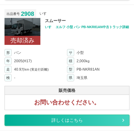
2908
いすゞ
出品番号
スムーサー
いすゞ エルフ 小型 バン PB-NKR81AN中古トラック詳細
売却済み
形
バン
サ
小型
年
2005(H17)
積
2,000
kg
走
40.9
型
PB-NKR81AN
万km
(実走行距離)
検
-
県
埼玉県
販売価格
お問い合わせください。
詳しくはこちら