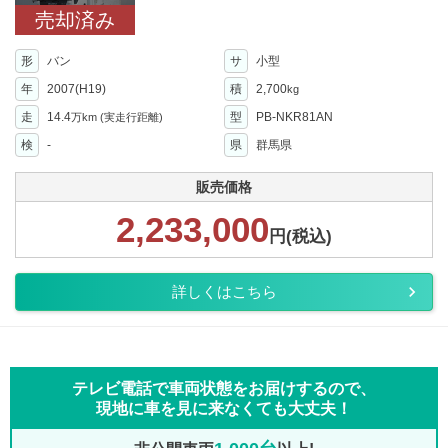
売却済み
形
バン
サ
小型
年
2007(H19)
積
2,700
kg
走
14.4
型
PB-NKR81AN
万km
(実走行距離)
検
-
県
群馬県
販売価格
2,233,000
円(税込)
詳しくはこちら
テレビ電話で車両状態をお届けするので、
現地に車を見に来なくても大丈夫！