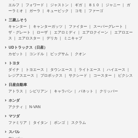
エルフ
フォワード
ジャストン
ギガ
８１０
ジャニー
ガ
ーラミオ
ガーラ
キュービック
コモ
ファーゴ
三菱ふそう
キャンター
キャンターガッツ
ファイター
スーパーグレート
ザ・グレート
ローザ
エアロミディ
エアロクイーン
エアロエー
ス
エアロスター
デリカ
ミニキャブ
UDトラックス（日産）
カゼット
コンドル
ビッグサム
クオン
トヨタ
ダイナ
トヨエース
タウンエース
ライトエース
ハイエース
レジアスエース
プロボックス
サクシード
コースター
ピクシス
日産自動車
アトラス
シビリアン
キャラバン
バネット
クリッパー
ホンダ
アクティ
N-VAN
マツダ
ファミリア
タイタン
ボンゴ
スクラム
スバル