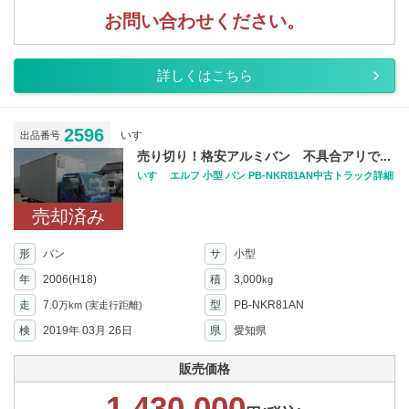
お問い合わせください。
詳しくはこちら
2596
いすゞ
出品番号
売り切り！格安アルミバン 不具合アリで...
いすゞ エルフ 小型 バン PB-NKR81AN中古トラック詳細
売却済み
形
バン
サ
小型
年
2006(H18)
積
3,000
kg
走
7.0
型
PB-NKR81AN
万km
(実走行距離)
検
2019年 03月 26日
県
愛知県
販売価格
1,430,000