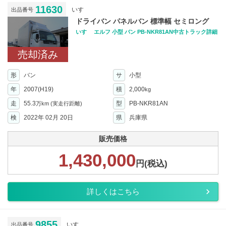
11630
いすゞ
出品番号
ドライバン パネルバン 標準幅 セミロング
いすゞ エルフ 小型 バン PB-NKR81AN中古トラック詳細
売却済み
形
バン
サ
小型
年
2007(H19)
積
2,000
kg
走
55.3
型
PB-NKR81AN
万km
(実走行距離)
検
2022年 02月 20日
県
兵庫県
販売価格
1,430,000
円(税込)
詳しくはこちら
9855
いすゞ
出品番号