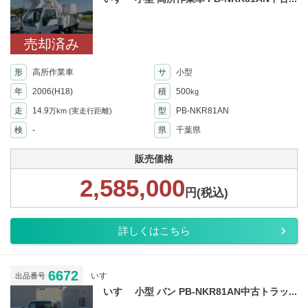
売却済み
形
高所作業車
サ
小型
年
2006(H18)
積
500
kg
走
14.9
型
PB-NKR81AN
万km
(実走行距離)
検
-
県
千葉県
販売価格
2,585,000
円(税込)
詳しくはこちら
6672
いすゞ
出品番号
いすゞ 小型 バン PB-NKR81AN中古トラッ...