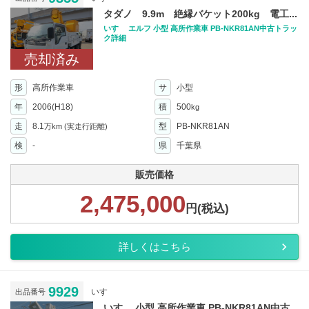
タダノ 9.9m 絶縁バケット200kg 電工...
いすゞ エルフ 小型 高所作業車 PB-NKR81AN中古トラッ
ク詳細
売却済み
形
高所作業車
サ
小型
年
2006(H18)
積
500
kg
走
8.1
型
PB-NKR81AN
万km
(実走行距離)
検
-
県
千葉県
販売価格
2,475,000
円(税込)
詳しくはこちら
9929
いすゞ
出品番号
いすゞ 小型 高所作業車 PB-NKR81AN中古...