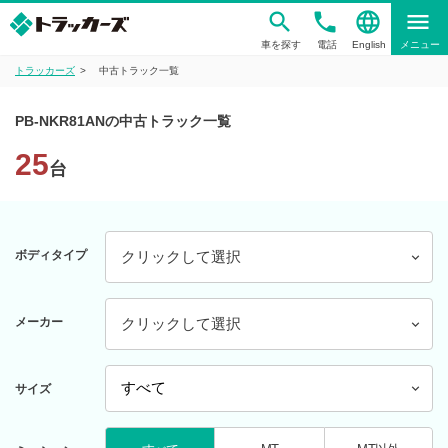
phone
language
menu
車を探す
電話
English
メニュー
トラッカーズ
中古トラック一覧
PB-NKR81ANの中古トラック一覧
25
台
ボディタイプ
クリックして選択
メーカー
クリックして選択
サイズ