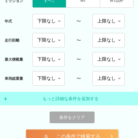
すべて
MT
MT以外
ミッション
〜
年式
〜
走行距離
〜
最大積載量
〜
車両総重量
もっと詳細な条件を追加する
条件をクリア
この条件で検索する
search