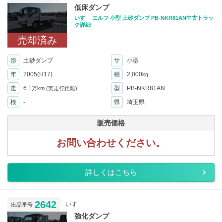
低床ダンプ
いすゞ エルフ 小型 土砂ダンプ PB-NKR81AN中古トラッ
ク詳細
売却済み
形
土砂ダンプ
サ
小型
年
2005(H17)
積
2,000
kg
走
6.1
型
PB-NKR81AN
万km
(実走行距離)
検
-
県
埼玉県
販売価格
お問い合わせください。
詳しくはこちら
2642
いすゞ
出品番号
強化ダンプ