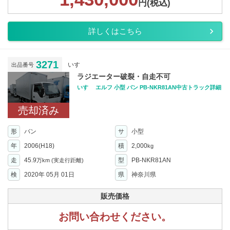
円(税込)
詳しくはこちら
3271
いすゞ
出品番号
ラジエーター破裂・自走不可
いすゞ エルフ 小型 バン PB-NKR81AN中古トラック詳細
売却済み
形
バン
サ
小型
年
2006(H18)
積
2,000
kg
走
45.9
型
PB-NKR81AN
万km
(実走行距離)
検
2020年 05月 01日
県
神奈川県
販売価格
お問い合わせください。