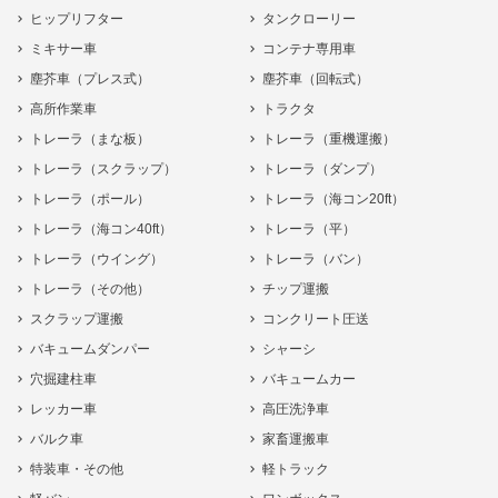
ヒップリフター
タンクローリー
ミキサー車
コンテナ専用車
塵芥車（プレス式）
塵芥車（回転式）
高所作業車
トラクタ
トレーラ（まな板）
トレーラ（重機運搬）
トレーラ（スクラップ）
トレーラ（ダンプ）
トレーラ（ポール）
トレーラ（海コン20ft）
トレーラ（海コン40ft）
トレーラ（平）
トレーラ（ウイング）
トレーラ（バン）
トレーラ（その他）
チップ運搬
スクラップ運搬
コンクリート圧送
バキュームダンパー
シャーシ
穴掘建柱車
バキュームカー
レッカー車
高圧洗浄車
バルク車
家畜運搬車
特装車・その他
軽トラック