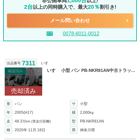
1,000台
非公開車両
以上!
2台
20％
以上の同時購入で、最大
割引き!
メール問い合わせ
0078-6011-0012
7311
いすゞ
出品番号
いすゞ 小型 バン PB-NKR81AN中古トラッ...
確認済み
売却済み
形
バン
サ
小型
年
2005(H17)
積
2,000
kg
走
48.3
型
PB-NKR81AN
万km
(実走行距離)
検
2020年 11月 18日
県
神奈川県