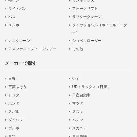
軽バン
ワンボックス
ライトバン
フォークリフト
バス
ラフタークレーン
ユンボ
タイヤショベル（ホイールローダ
ー）
カニクレーン
ショベルローダー
アスファルトフィニッシャー
その他
メーカーで探す
日野
いすゞ
三菱ふそう
UDトラックス（日産）
トヨタ
日産自動車
ホンダ
マツダ
スバル
スズキ
ダイハツ
ベンツ
ボルボ
スカニア
東急
東邦車輛