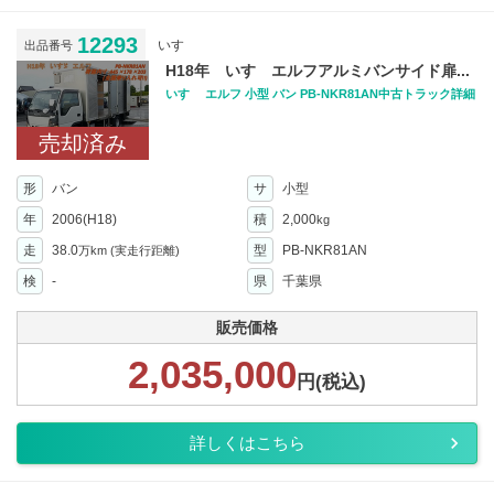
12293
いすゞ
出品番号
H18年 いすゞエルフアルミバンサイド扉...
いすゞ エルフ 小型 バン PB-NKR81AN中古トラック詳細
売却済み
形
バン
サ
小型
年
2006(H18)
積
2,000
kg
走
38.0
型
PB-NKR81AN
万km
(実走行距離)
検
-
県
千葉県
販売価格
2,035,000
円(税込)
詳しくはこちら