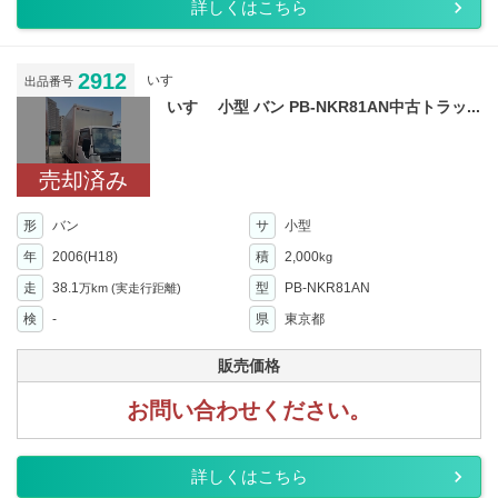
詳しくはこちら
2912
いすゞ
出品番号
いすゞ 小型 バン PB-NKR81AN中古トラッ...
売却済み
形
バン
サ
小型
年
2006(H18)
積
2,000
kg
走
38.1
型
PB-NKR81AN
万km
(実走行距離)
検
-
県
東京都
販売価格
お問い合わせください。
詳しくはこちら