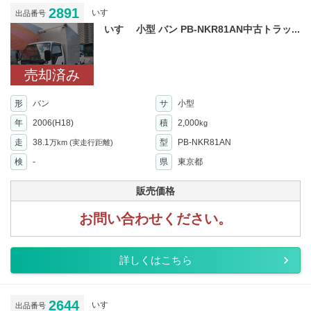
2891
いすゞ
出品番号
いすゞ 小型 バン PB-NKR81AN中古トラッ...
売却済み
形
バン
サ
小型
年
2006(H18)
積
2,000
kg
走
38.1
型
PB-NKR81AN
万km
(実走行距離)
検
-
県
東京都
販売価格
お問い合わせください。
詳しくはこちら
2644
いすゞ
出品番号