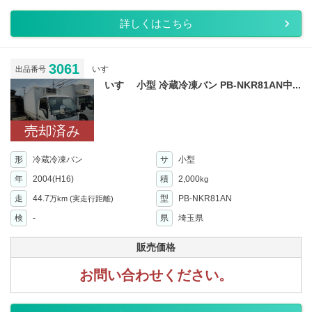
詳しくはこちら
3061
いすゞ
出品番号
いすゞ 小型 冷蔵冷凍バン PB-NKR81AN中...
売却済み
形
冷蔵冷凍バン
サ
小型
年
2004(H16)
積
2,000
kg
走
44.7
型
PB-NKR81AN
万km
(実走行距離)
検
-
県
埼玉県
販売価格
お問い合わせください。