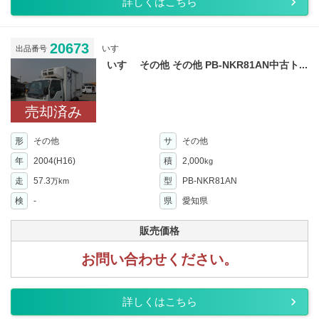
詳しくはこちら
20673
いすゞ
出品番号
いすゞ その他 その他 PB-NKR81AN中古ト...
売却済み
形
その他
サ
その他
年
2004(H16)
積
2,000
kg
走
57.3
型
PB-NKR81AN
万km
検
-
県
愛知県
販売価格
お問い合わせください。
詳しくはこちら