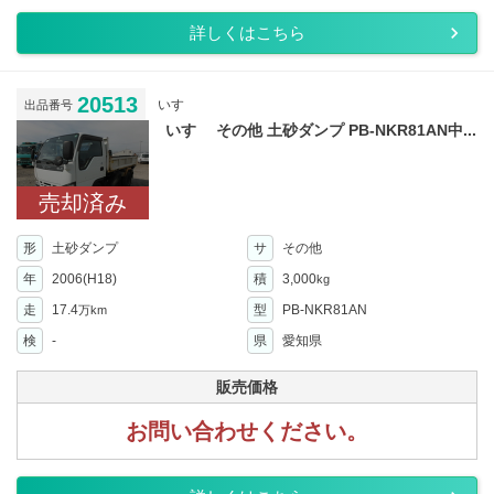
詳しくはこちら
20513
いすゞ
出品番号
いすゞ その他 土砂ダンプ PB-NKR81AN中...
売却済み
形
土砂ダンプ
サ
その他
年
2006(H18)
積
3,000
kg
走
17.4
型
PB-NKR81AN
万km
検
-
県
愛知県
販売価格
お問い合わせください。