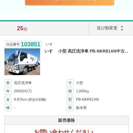
25
unfold_more
並び順変更
台
103851
いすゞ
出品番号
いすゞ 小型 高圧洗浄車 PB-NKR81AN中古...
形
高圧洗浄車
サ
小型
年
2005(H17)
積
1,000
kg
走
8.8
型
PB-NKR81AN
万km
(実走行距離)
検
-
県
栃木県
販売価格
お問い合わせください。