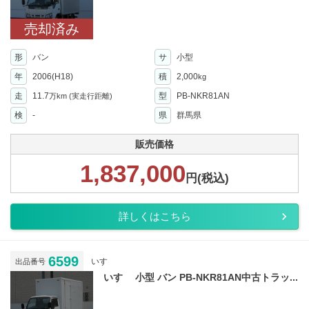
売却済み
形
バン
サ
小型
年
2006(H18)
積
2,000
kg
走
11.7
型
PB-NKR81AN
万km
(実走行距離)
検
-
県
群馬県
販売価格
1,837,000
円(税込)
詳しくはこちら
6599
いすゞ
出品番号
いすゞ 小型 バン PB-NKR81AN中古トラッ...