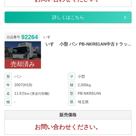
詳しくはこちら
92264
いすゞ
出品番号
いすゞ 小型 バン PB-NKR81AN中古トラッ...
売却済み
形
バン
サ
小型
年
2007(H19)
積
2,000
kg
走
11.6
型
PB-NKR81AN
万km
(実走行距離)
検
-
県
埼玉県
販売価格
お問い合わせください。