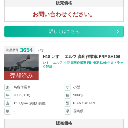
販売価格
お問い合わせください。
詳しくはこちら
3654
いすゞ
出品番号
H18 いすゞ エルフ 高所作業車 FRP SH106
いすゞ エルフ 小型 高所作業車 PB-NKR81AN中古トラッ
ク詳細
売却済み
形
高所作業車
サ
小型
年
2006(H18)
積
500
kg
走
15.1
型
PB-NKR81AN
万km
(実走行距離)
検
-
県
長崎県
販売価格