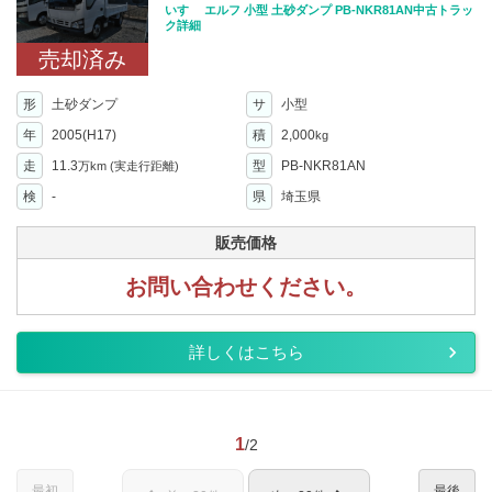
いすゞ エルフ 小型 土砂ダンプ PB-NKR81AN中古トラッ
ク詳細
売却済み
形
土砂ダンプ
サ
小型
年
2005(H17)
積
2,000
kg
走
11.3
型
PB-NKR81AN
万km
(実走行距離)
検
-
県
埼玉県
販売価格
お問い合わせください。
詳しくはこちら
1
/2
最初
最後