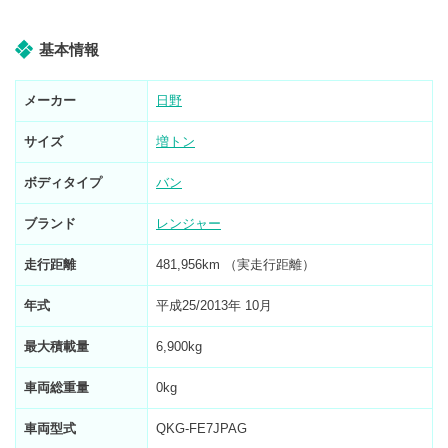
基本情報
メーカー
日野
サイズ
増トン
ボディタイプ
バン
ブランド
レンジャー
走行距離
481,956km （実走行距離）
年式
平成25/2013年 10月
最大積載量
6,900kg
車両総重量
0kg
車両型式
QKG-FE7JPAG