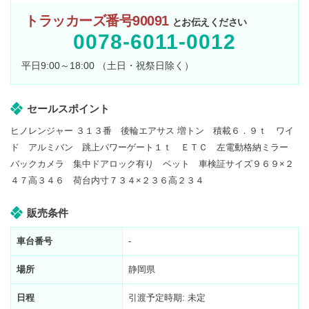
トラッカーズ番号90091
とお伝えください
0078-6011-0012
平日9:00～18:00 （土日・祝祭日除く）
セールスポイント
ヒノレンジャー ３１３番 後輪エアサス 増トン 積載６．９ｔ ワイ
ド アルミバン 跳上パワーゲート１ｔ ＥＴＣ 左電動格納ミラー
バックカメラ 集中ドアロック有り ベット 車検証サイズ９６９×２
４７高３４６ 荷台内寸７３４×２３６高２３４
販売条件
車台番号
-
場所
静岡県
日程
引渡予定時期: 未定