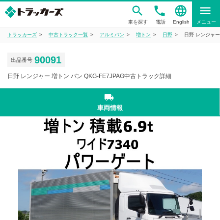
phone
language
menu
車を探す
電話
English
メニュー
トラッカーズ
中古トラック一覧
アルミバン
増トン
日野
日野 レンジャー 
90091
出品番号
日野 レンジャー 増トン バン QKG-FE7JPAG中古トラック詳細
local_shipping
車両情報