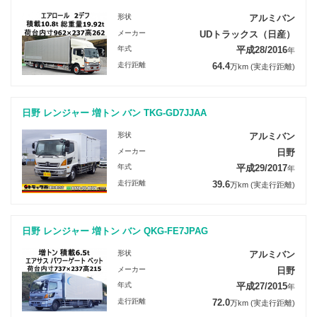
形状
アルミバン
メーカー
UDトラックス（日産）
年式
平成28/2016
年
走行距離
64.4
万km
(実走行距離)
日野 レンジャー 増トン バン TKG-GD7JJAA
形状
アルミバン
メーカー
日野
年式
平成29/2017
年
走行距離
39.6
万km
(実走行距離)
日野 レンジャー 増トン バン QKG-FE7JPAG
形状
アルミバン
メーカー
日野
年式
平成27/2015
年
走行距離
72.0
万km
(実走行距離)