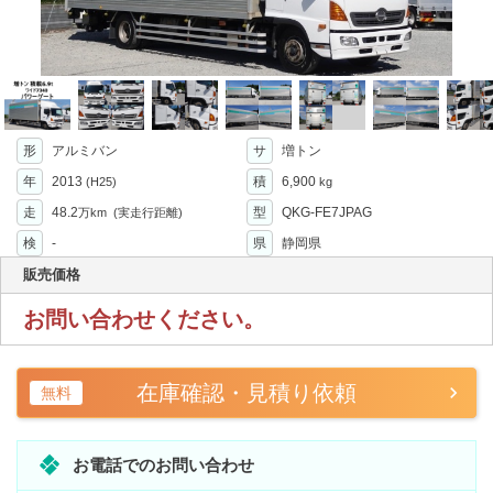
形
アルミバン
サ
増トン
年
2013
積
6,900
(H25)
kg
走
48.2
型
QKG-FE7JPAG
万km
(実走行距離)
検
-
県
静岡県
販売価格
お問い合わせください。
在庫確認・見積り依頼
無料
お電話でのお問い合わせ