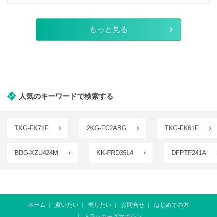
もっと見る
人気のキーワードで検索する
TKG-FK71F
2KG-FC2ABG
TKG-FK61F
BDG-XZU424M
KK-FRD35L4
DFPTF241A
ホーム
買いたい
売りたい
お問合せ
はじめての方
トラッカーズマガジン