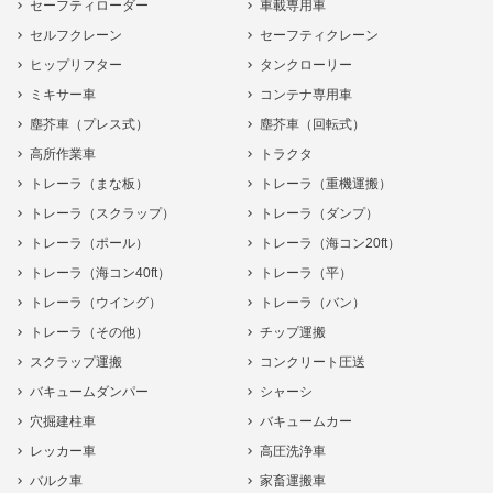
セーフティローダー
車載専用車
セルフクレーン
セーフティクレーン
ヒップリフター
タンクローリー
ミキサー車
コンテナ専用車
塵芥車（プレス式）
塵芥車（回転式）
高所作業車
トラクタ
トレーラ（まな板）
トレーラ（重機運搬）
トレーラ（スクラップ）
トレーラ（ダンプ）
トレーラ（ポール）
トレーラ（海コン20ft）
トレーラ（海コン40ft）
トレーラ（平）
トレーラ（ウイング）
トレーラ（バン）
トレーラ（その他）
チップ運搬
スクラップ運搬
コンクリート圧送
バキュームダンパー
シャーシ
穴掘建柱車
バキュームカー
レッカー車
高圧洗浄車
バルク車
家畜運搬車