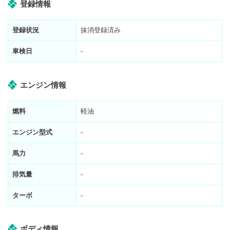
登録情報
登録状況
抹消登録済み
車検日
-
エンジン情報
燃料
軽油
エンジン型式
-
馬力
-
排気量
-
ターボ
-
ボディ情報