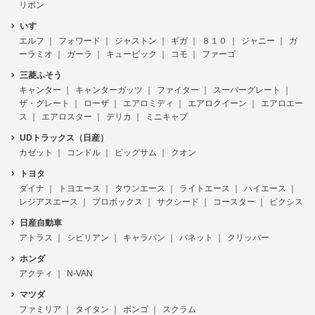
リボン
いすゞ
エルフ
フォワード
ジャストン
ギガ
８１０
ジャニー
ガ
ーラミオ
ガーラ
キュービック
コモ
ファーゴ
三菱ふそう
キャンター
キャンターガッツ
ファイター
スーパーグレート
ザ・グレート
ローザ
エアロミディ
エアロクイーン
エアロエー
ス
エアロスター
デリカ
ミニキャブ
UDトラックス（日産）
カゼット
コンドル
ビッグサム
クオン
トヨタ
ダイナ
トヨエース
タウンエース
ライトエース
ハイエース
レジアスエース
プロボックス
サクシード
コースター
ピクシス
日産自動車
アトラス
シビリアン
キャラバン
バネット
クリッパー
ホンダ
アクティ
N-VAN
マツダ
ファミリア
タイタン
ボンゴ
スクラム