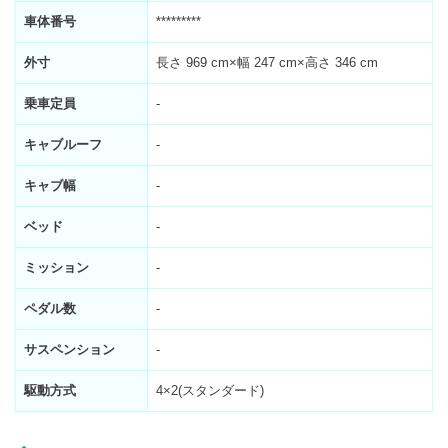
車体番号
*********
外寸
長さ 969 cm×幅 247 cm×高さ 346 cm
乗車定員
-
キャブルーフ
-
キャブ幅
-
ベッド
-
ミッション
-
ペダル数
-
サスペンション
-
駆動方式
4×2(スタンダード)