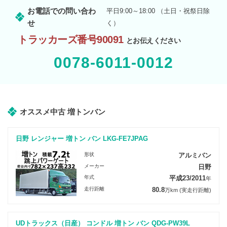
お電話での問い合わ
平日9:00～18:00 （土日・祝祭日除
せ
く）
トラッカーズ番号90091
とお伝えください
0078-6011-0012
オススメ中古 増トンバン
日野 レンジャー 増トン バン LKG-FE7JPAG
形状
アルミバン
メーカー
日野
年式
平成23/2011
年
走行距離
80.8
万km
(実走行距離)
UDトラックス（日産） コンドル 増トン バン QDG-PW39L