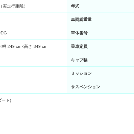
km （実走行距離）
年式
車両総重量
DDG
車体番号
×幅 249 cm×高さ 349 cm
乗車定員
キャブ幅
ミッション
サスペンション
ダード)