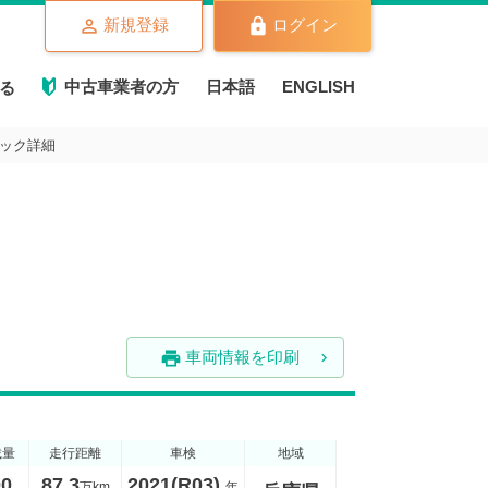
新規登録
ログイン
中古車業者の方
日本語
ENGLISH
る
ラック詳細
車両情報を印刷
print
載量
走行距離
車検
地域
00
87.3
2021(R03)
万km
年