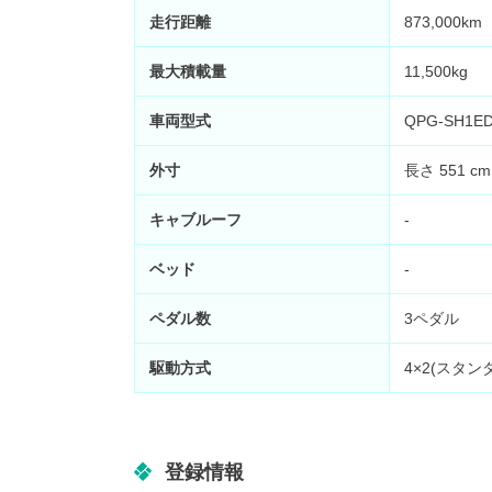
走行距離
873,000
最大積載量
11,500kg
車両型式
QPG-SH1E
外寸
長さ 551 cm
キャブルーフ
-
ベッド
-
ペダル数
3ペダル
駆動方式
4×2(スタン
登録情報