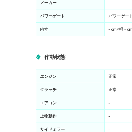
メーカー
-
パワーゲート
パワーゲー
内寸
-
cm×幅
-
c
作動状態
エンジン
正常
クラッチ
正常
エアコン
-
上物動作
-
サイドミラー
-