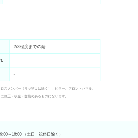
2/3程度までの錆
れ
-
-
クロスメンバー（リヤ第１は除く）、ピラー、フロントパネル、
フに修正・板金・交換のあるものになります。
9:00～18:00 （土日・祝祭日除く）