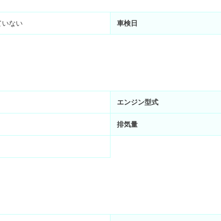
ていない
車検日
エンジン型式
排気量