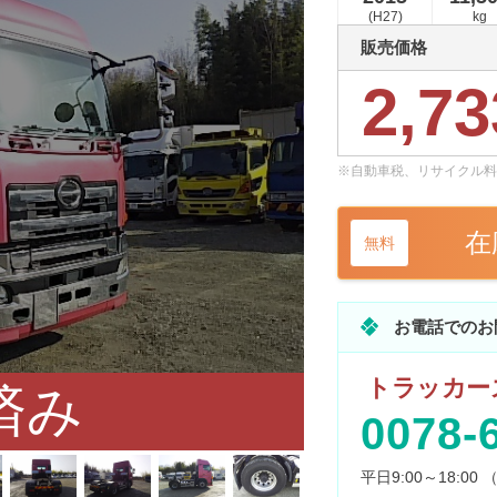
(H27)
kg
販売価格
2,73
※自動車税、リサイクル料
在
無料
お電話でのお
トラッカーズ
済み
0078-
平日9:00～18:0