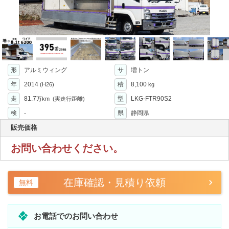
形
アルミウィング
サ
増トン
年
2014
積
8,100
(H26)
kg
走
81.7
型
LKG-FTR90S2
万km
(実走行距離)
検
-
県
静岡県
販売価格
お問い合わせください。
在庫確認・見積り依頼
無料
お電話でのお問い合わせ