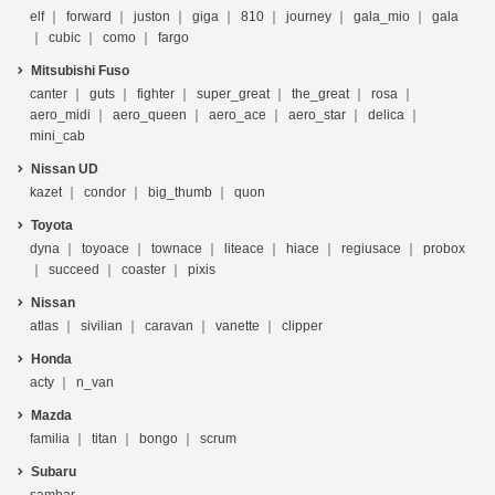
elf
forward
juston
giga
810
journey
gala_mio
gala
cubic
como
fargo
Mitsubishi Fuso
canter
guts
fighter
super_great
the_great
rosa
aero_midi
aero_queen
aero_ace
aero_star
delica
mini_cab
Nissan UD
kazet
condor
big_thumb
quon
Toyota
dyna
toyoace
townace
liteace
hiace
regiusace
probox
succeed
coaster
pixis
Nissan
atlas
sivilian
caravan
vanette
clipper
Honda
acty
n_van
Mazda
familia
titan
bongo
scrum
Subaru