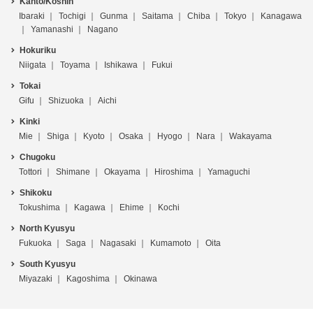
Kanto/Koshin
Ibaraki
Tochigi
Gunma
Saitama
Chiba
Tokyo
Kanagawa
Yamanashi
Nagano
Hokuriku
Niigata
Toyama
Ishikawa
Fukui
Tokai
Gifu
Shizuoka
Aichi
Kinki
Mie
Shiga
Kyoto
Osaka
Hyogo
Nara
Wakayama
Chugoku
Tottori
Shimane
Okayama
Hiroshima
Yamaguchi
Shikoku
Tokushima
Kagawa
Ehime
Kochi
North Kyusyu
Fukuoka
Saga
Nagasaki
Kumamoto
Oita
South Kyusyu
Miyazaki
Kagoshima
Okinawa