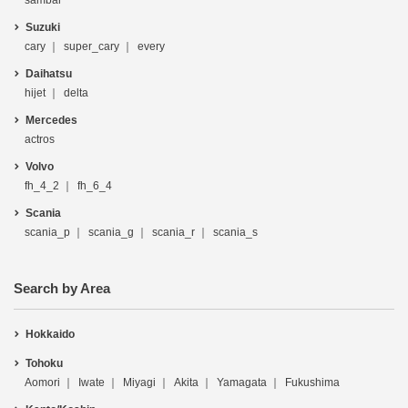
sambar
Suzuki
cary
super_cary
every
Daihatsu
hijet
delta
Mercedes
actros
Volvo
fh_4_2
fh_6_4
Scania
scania_p
scania_g
scania_r
scania_s
Search by Area
Hokkaido
Tohoku
Aomori
Iwate
Miyagi
Akita
Yamagata
Fukushima