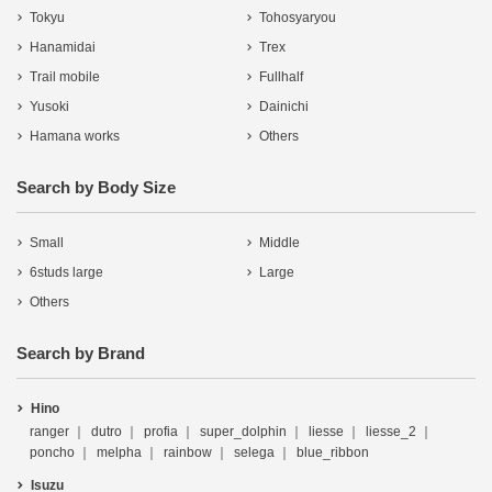
Tokyu
Tohosyaryou
Hanamidai
Trex
Trail mobile
Fullhalf
Yusoki
Dainichi
Hamana works
Others
Search by Body Size
Small
Middle
6studs large
Large
Others
Search by Brand
Hino
ranger
dutro
profia
super_dolphin
liesse
liesse_2
poncho
melpha
rainbow
selega
blue_ribbon
Isuzu