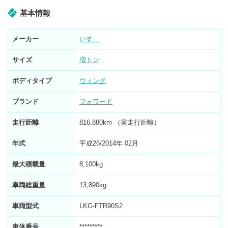
基本情報
メーカー
いすゞ
サイズ
増トン
ボディタイプ
ウィング
ブランド
フォワード
走行距離
816,880km （実走行距離）
年式
平成26/2014年 02月
最大積載量
8,100kg
車両総重量
13,890kg
車両型式
LKG-FTR90S2
車体番号
*********