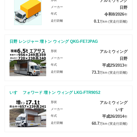
アルミウィング
メーカー
日野
年式
令和8/2026
年
走行距離
0.1
万km
(実走行距離)
日野 レンジャー 増トン ウィング QKG-FE7JPAG
形状
アルミウィング
メーカー
日野
年式
平成25/2013
年
走行距離
73.3
万km
(実走行距離)
いすゞ フォワード 増トン ウィング LKG-FTR90S2
形状
アルミウィング
メーカー
いすゞ
年式
平成26/2014
年
走行距離
60.7
万km
(実走行距離)