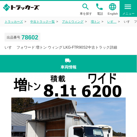
phone
language
menu
車を探す
電話
English
メニュー
トラッカーズ
中古トラック一覧
アルミウィング
増トン
いすゞ
いすゞ フ
78602
出品番号
いすゞ フォワード 増トン ウィング LKG-FTR90S2中古トラック詳細
local_shipping
車両情報