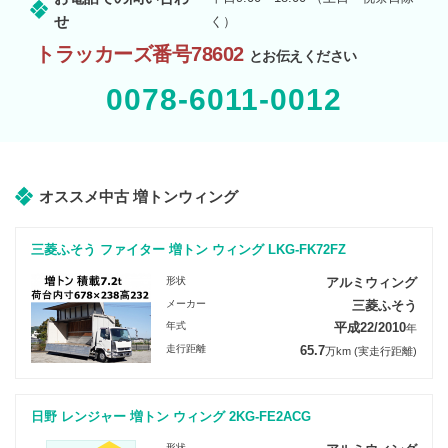
せ
く）
トラッカーズ番号78602
とお伝えください
0078-6011-0012
オススメ中古 増トンウィング
三菱ふそう ファイター 増トン ウィング LKG-FK72FZ
形状
アルミウィング
メーカー
三菱ふそう
年式
平成22/2010
年
走行距離
65.7
万km
(実走行距離)
日野 レンジャー 増トン ウィング 2KG-FE2ACG
形状