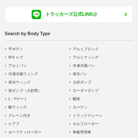
トラッカーズ公式LINE@
Search by Body Type
平ボディ
アルミブロック
Wキャブ
アルミウィング
アルミバン
冷凍冷蔵バン
冷凍冷蔵ウィング
保冷バン
保冷ウィング
土砂ダンプ
深ダンプ（土砂禁）
ローダーダンプ
L・Fゲート
幌車
幌ウィング
カーテン
クレーン付き
トラッククレーン
ヒアブ
セルフローダー
セーフティローダー
車載専用車