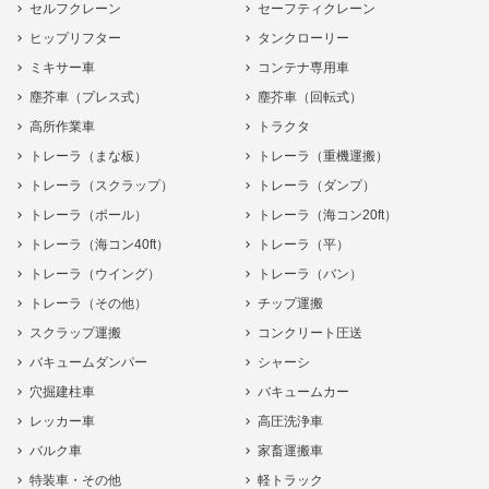
セルフクレーン
セーフティクレーン
ヒップリフター
タンクローリー
ミキサー車
コンテナ専用車
塵芥車（プレス式）
塵芥車（回転式）
高所作業車
トラクタ
トレーラ（まな板）
トレーラ（重機運搬）
トレーラ（スクラップ）
トレーラ（ダンプ）
トレーラ（ポール）
トレーラ（海コン20ft）
トレーラ（海コン40ft）
トレーラ（平）
トレーラ（ウイング）
トレーラ（バン）
トレーラ（その他）
チップ運搬
スクラップ運搬
コンクリート圧送
バキュームダンパー
シャーシ
穴掘建柱車
バキュームカー
レッカー車
高圧洗浄車
バルク車
家畜運搬車
特装車・その他
軽トラック