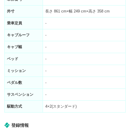
外寸
長さ 861 cm×幅 249 cm×高さ 358 cm
乗車定員
-
キャブルーフ
-
キャブ幅
-
ベッド
-
ミッション
-
ペダル数
-
サスペンション
-
駆動方式
4×2(スタンダード)
登録情報