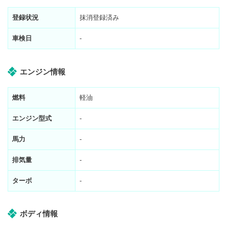
登録状況
抹消登録済み
車検日
-
エンジン情報
燃料
軽油
エンジン型式
-
馬力
-
排気量
-
ターボ
-
ボディ情報