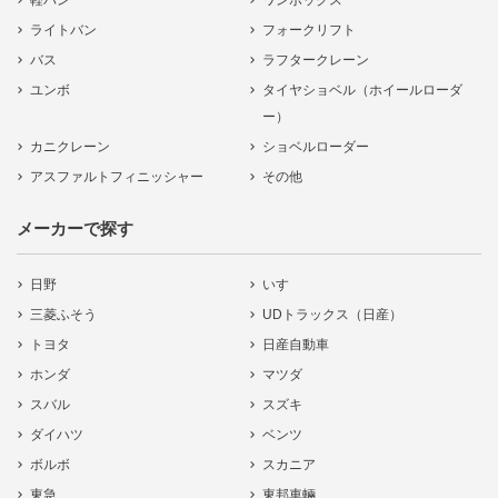
軽バン
ワンボックス
ライトバン
フォークリフト
バス
ラフタークレーン
ユンボ
タイヤショベル（ホイールローダ
ー）
カニクレーン
ショベルローダー
アスファルトフィニッシャー
その他
メーカーで探す
日野
いすゞ
三菱ふそう
UDトラックス（日産）
トヨタ
日産自動車
ホンダ
マツダ
スバル
スズキ
ダイハツ
ベンツ
ボルボ
スカニア
東急
東邦車輛