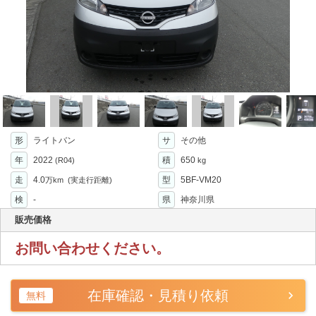
形
ライトバン
サ
その他
年
2022
積
650
(R04)
kg
走
4.0
型
5BF-VM20
万km
(実走行距離)
検
-
県
神奈川県
販売価格
お問い合わせください。
在庫確認・見積り依頼
無料