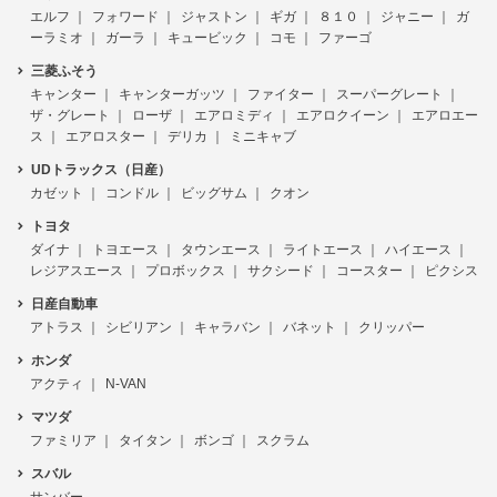
エルフ
フォワード
ジャストン
ギガ
８１０
ジャニー
ガ
ーラミオ
ガーラ
キュービック
コモ
ファーゴ
三菱ふそう
キャンター
キャンターガッツ
ファイター
スーパーグレート
ザ・グレート
ローザ
エアロミディ
エアロクイーン
エアロエー
ス
エアロスター
デリカ
ミニキャブ
UDトラックス（日産）
カゼット
コンドル
ビッグサム
クオン
トヨタ
ダイナ
トヨエース
タウンエース
ライトエース
ハイエース
レジアスエース
プロボックス
サクシード
コースター
ピクシス
日産自動車
アトラス
シビリアン
キャラバン
バネット
クリッパー
ホンダ
アクティ
N-VAN
マツダ
ファミリア
タイタン
ボンゴ
スクラム
スバル