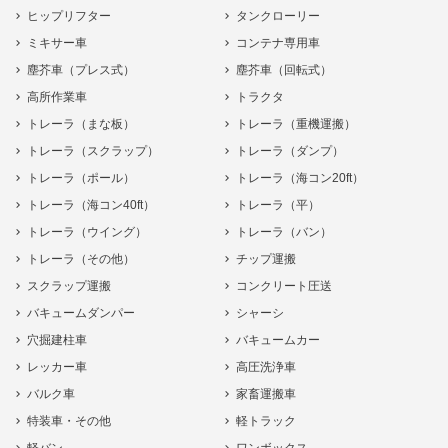
ヒップリフター
タンクローリー
ミキサー車
コンテナ専用車
塵芥車（プレス式）
塵芥車（回転式）
高所作業車
トラクタ
トレーラ（まな板）
トレーラ（重機運搬）
トレーラ（スクラップ）
トレーラ（ダンプ）
トレーラ（ポール）
トレーラ（海コン20ft）
トレーラ（海コン40ft）
トレーラ（平）
トレーラ（ウイング）
トレーラ（バン）
トレーラ（その他）
チップ運搬
スクラップ運搬
コンクリート圧送
バキュームダンパー
シャーシ
穴掘建柱車
バキュームカー
レッカー車
高圧洗浄車
バルク車
家畜運搬車
特装車・その他
軽トラック