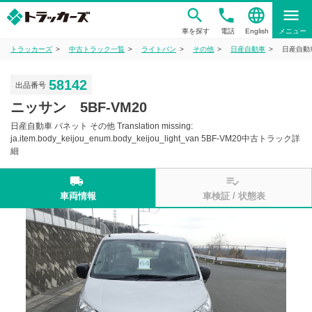
phone
language
menu
車を探す
電話
English
メニュー
トラッカーズ
中古トラック一覧
ライトバン
その他
日産自動車
日産自動車 バ
58142
出品番号
ニッサン 5BF-VM20
日産自動車 バネット その他 Translation missing:
ja.item.body_keijou_enum.body_keijou_light_van 5BF-VM20中古トラック詳
細
local_shipping
playlist_add_check
車両情報
車検証 / 状態表