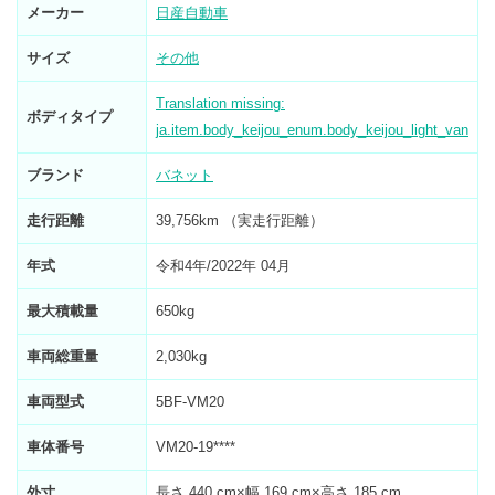
メーカー
日産自動車
サイズ
その他
Translation missing:
ボディタイプ
ja.item.body_keijou_enum.body_keijou_light_van
ブランド
バネット
走行距離
39,756km （実走行距離）
年式
令和4年/2022年 04月
最大積載量
650kg
車両総重量
2,030kg
車両型式
5BF-VM20
車体番号
VM20-19****
外寸
長さ 440 cm×幅 169 cm×高さ 185 cm