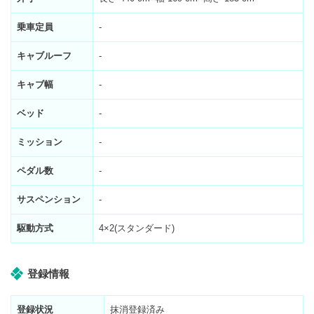
乗車定員
-
キャブルーフ
-
キャブ幅
-
ベッド
-
ミッション
-
ペダル数
-
サスペンション
-
駆動方式
4×2(スタンダード)
登録情報
登録状況
抹消登録済み