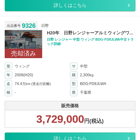
詳しくはこちら
9326
日野
出品番号
H20年 日野レンジャーアルミウィングワ...
日野 レンジャー 中型 ウィング BDG-FD8JLWA中古トラ
ック詳細
売却済み
形
ウィング
サ
中型
年
2008(H20)
積
2,300
kg
走
74.4
型
BDG-FD8JLWA
万km
(実走行距離)
検
-
県
千葉県
販売価格
3,729,000
円(税込)
詳しくはこちら