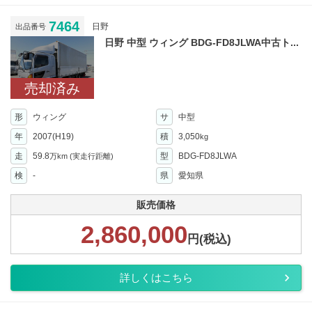
7464
日野
出品番号
日野 中型 ウィング BDG-FD8JLWA中古ト...
売却済み
形
ウィング
サ
中型
年
2007(H19)
積
3,050
kg
走
59.8
型
BDG-FD8JLWA
万km
(実走行距離)
検
-
県
愛知県
販売価格
2,860,000
円(税込)
詳しくはこちら