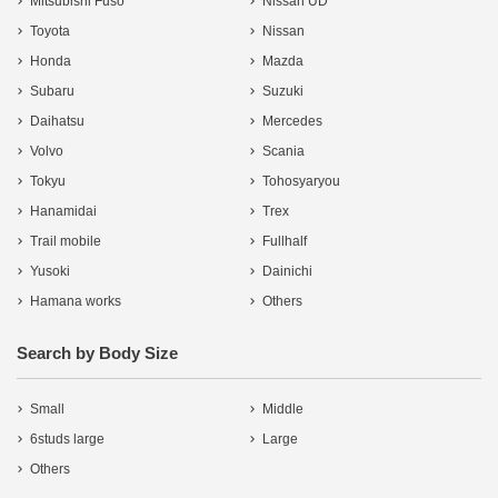
Mitsubishi Fuso
Nissan UD
Toyota
Nissan
Honda
Mazda
Subaru
Suzuki
Daihatsu
Mercedes
Volvo
Scania
Tokyu
Tohosyaryou
Hanamidai
Trex
Trail mobile
Fullhalf
Yusoki
Dainichi
Hamana works
Others
Search by Body Size
Small
Middle
6studs large
Large
Others