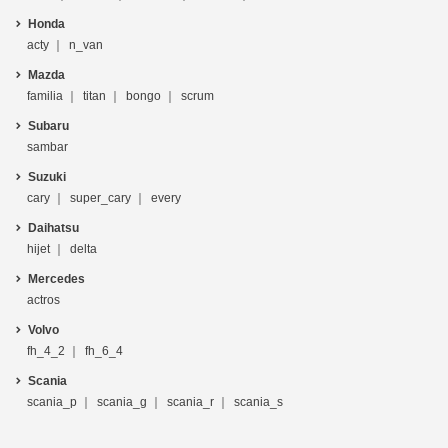
Honda
acty
n_van
Mazda
familia
titan
bongo
scrum
Subaru
sambar
Suzuki
cary
super_cary
every
Daihatsu
hijet
delta
Mercedes
actros
Volvo
fh_4_2
fh_6_4
Scania
scania_p
scania_g
scania_r
scania_s