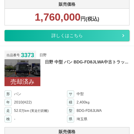
販売価格
1,760,000
円(税込)
詳しくはこちら
3373
日野
出品番号
日野 中型 バン BDG-FD8JLWA中古トラッ...
売却済み
形
バン
サ
中型
年
2010(H22)
積
2,400
kg
走
52.0
型
BDG-FD8JLWA
万km
(実走行距離)
検
-
県
埼玉県
販売価格