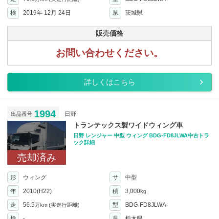
検
2019年 12月 24日
県
茨城県
販売価格
お問い合わせください。
詳しくはこちら
1994
日野
出品番号
トランテックス製ワイドウィング車
日野 レンジャー 中型 ウィング BDG-FD8JLWA中古トラ
ック詳細
売却済み
形
ウィング
サ
中型
年
2010(H22)
積
3,000
kg
走
56.5
型
BDG-FD8JLWA
万km
(実走行距離)
検
-
県
栃木県