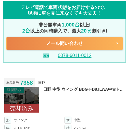
テレビ電話で車両状態をお届けするので、
現地に車を見に来なくても大丈夫！
1,000台
非公開車両
以上!
2台
20％
以上の同時購入で、最大
割引き!
メール問い合わせ
0078-6011-0012
7358
日野
出品番号
日野 中型 ウィング BDG-FD8JLWA中古ト...
確認済み
売却済み
形
ウィング
サ
中型
年
2011(H23)
積
2,750
kg