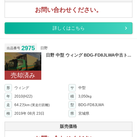
お問い合わせください。
詳しくはこちら
2975
日野
出品番号
日野 中型 ウィング BDG-FD8JLWA中古ト...
売却済み
形
ウィング
サ
中型
年
2010(H22)
積
3,050
kg
走
64.2
型
BDG-FD8JLWA
万km
(実走行距離)
検
2019年 08月 23日
県
宮城県
販売価格