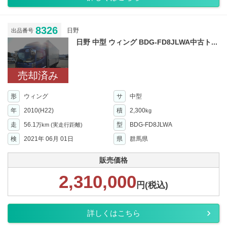
8326
日野
出品番号
日野 中型 ウィング BDG-FD8JLWA中古ト...
売却済み
形
ウィング
サ
中型
年
2010(H22)
積
2,300
kg
走
56.1
型
BDG-FD8JLWA
万km
(実走行距離)
検
2021年 06月 01日
県
群馬県
販売価格
2,310,000
円(税込)
詳しくはこちら