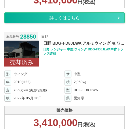
円(税込)
詳しくはこちら
28850
日野
出品番号
日野 BDG-FD8JLWA アルミウィング 4t ワ...
日野 レンジャー 中型 ウィング BDG-FD8JLWA中古トラ
ック詳細
売却済み
形
ウィング
サ
中型
年
2010(H22)
積
2,950
kg
走
73.9
型
BDG-FD8JLWA
万km
(実走行距離)
検
2022年 05月 26日
県
愛知県
販売価格
3,410,000
円(税込)