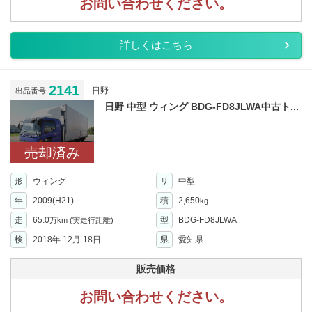
お問い合わせください。
詳しくはこちら
2141
日野
出品番号
日野 中型 ウィング BDG-FD8JLWA中古ト...
売却済み
形
ウィング
サ
中型
年
2009(H21)
積
2,650
kg
走
65.0
型
BDG-FD8JLWA
万km
(実走行距離)
検
2018年 12月 18日
県
愛知県
販売価格
お問い合わせください。