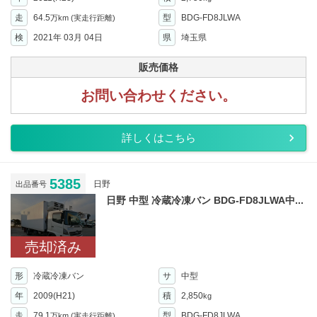
走
64.5
型
BDG-FD8JLWA
万km
(実走行距離)
検
2021年 03月 04日
県
埼玉県
販売価格
お問い合わせください。
詳しくはこちら
5385
日野
出品番号
日野 中型 冷蔵冷凍バン BDG-FD8JLWA中...
売却済み
形
冷蔵冷凍バン
サ
中型
年
2009(H21)
積
2,850
kg
走
79.1
型
BDG-FD8JLWA
万km
(実走行距離)