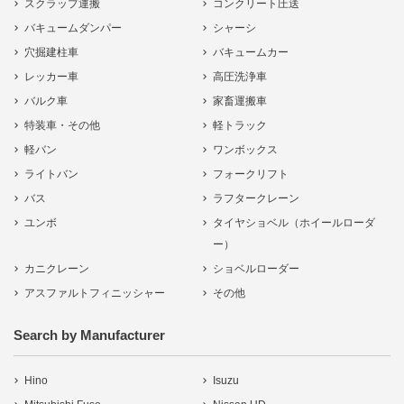
スクラップ運搬
コンクリート圧送
バキュームダンパー
シャーシ
穴掘建柱車
バキュームカー
レッカー車
高圧洗浄車
バルク車
家畜運搬車
特装車・その他
軽トラック
軽バン
ワンボックス
ライトバン
フォークリフト
バス
ラフタークレーン
ユンボ
タイヤショベル（ホイールローダ
ー）
カニクレーン
ショベルローダー
アスファルトフィニッシャー
その他
Search by Manufacturer
Hino
Isuzu