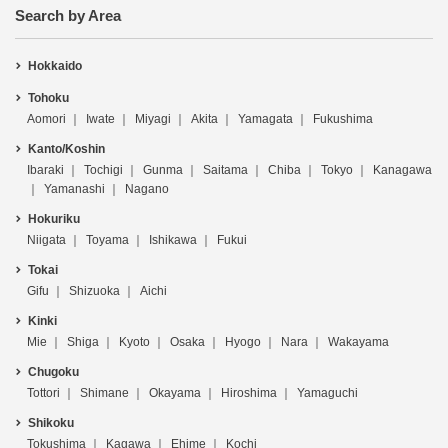
Search by Area
Hokkaido
Tohoku
Aomori
Iwate
Miyagi
Akita
Yamagata
Fukushima
Kanto/Koshin
Ibaraki
Tochigi
Gunma
Saitama
Chiba
Tokyo
Kanagawa
Yamanashi
Nagano
Hokuriku
Niigata
Toyama
Ishikawa
Fukui
Tokai
Gifu
Shizuoka
Aichi
Kinki
Mie
Shiga
Kyoto
Osaka
Hyogo
Nara
Wakayama
Chugoku
Tottori
Shimane
Okayama
Hiroshima
Yamaguchi
Shikoku
Tokushima
Kagawa
Ehime
Kochi