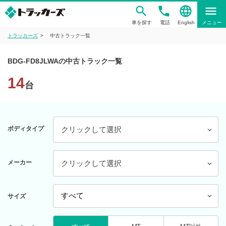
phone
language
menu
車を探す
電話
English
メニュー
トラッカーズ
中古トラック一覧
BDG-FD8JLWAの中古トラック一覧
14
台
ボディタイプ
クリックして選択
メーカー
クリックして選択
サイズ