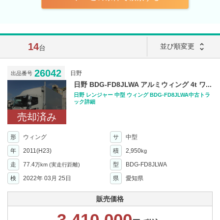
14
unfold_more
並び順変更
台
26042
日野
出品番号
日野 BDG-FD8JLWA アルミウィング 4t ワ...
日野 レンジャー 中型 ウィング BDG-FD8JLWA中古トラ
ック詳細
売却済み
形
ウィング
サ
中型
年
2011(H23)
積
2,950
kg
走
77.4
型
BDG-FD8JLWA
万km
(実走行距離)
検
2022年 03月 25日
県
愛知県
販売価格
3,410,000