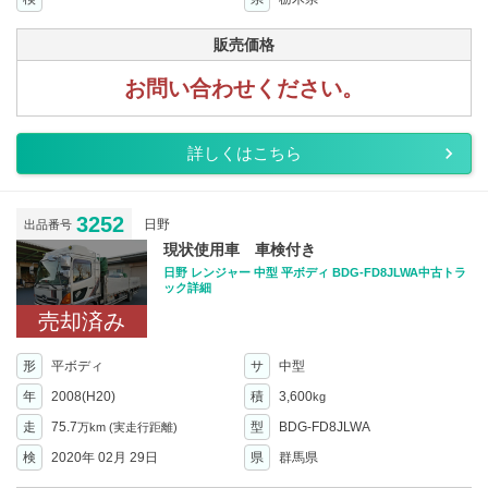
販売価格
お問い合わせください。
詳しくはこちら
3252
日野
出品番号
現状使用車 車検付き
日野 レンジャー 中型 平ボディ BDG-FD8JLWA中古トラ
ック詳細
売却済み
形
平ボディ
サ
中型
年
2008(H20)
積
3,600
kg
走
75.7
型
BDG-FD8JLWA
万km
(実走行距離)
検
2020年 02月 29日
県
群馬県