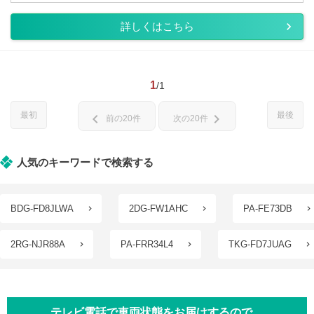
詳しくはこちら
1
/1
最初
最後
chevron_left
chevron_right
前の20件
次の20件
人気のキーワードで検索する
BDG-FD8JLWA
2DG-FW1AHC
PA-FE73DB
2RG-NJR88A
PA-FRR34L4
TKG-FD7JUAG
テレビ電話で車両状態をお届けするので、