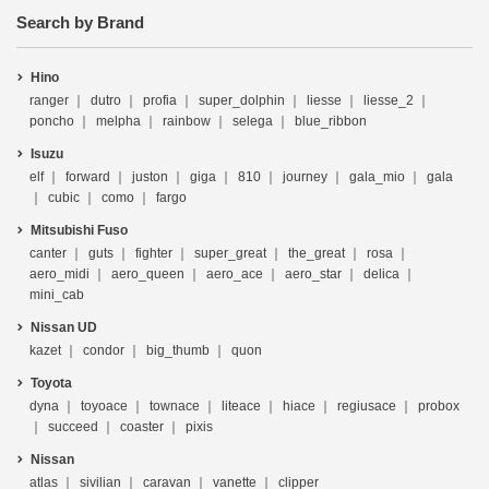
Search by Brand
Hino
ranger
dutro
profia
super_dolphin
liesse
liesse_2
poncho
melpha
rainbow
selega
blue_ribbon
Isuzu
elf
forward
juston
giga
810
journey
gala_mio
gala
cubic
como
fargo
Mitsubishi Fuso
canter
guts
fighter
super_great
the_great
rosa
aero_midi
aero_queen
aero_ace
aero_star
delica
mini_cab
Nissan UD
kazet
condor
big_thumb
quon
Toyota
dyna
toyoace
townace
liteace
hiace
regiusace
probox
succeed
coaster
pixis
Nissan
atlas
sivilian
caravan
vanette
clipper