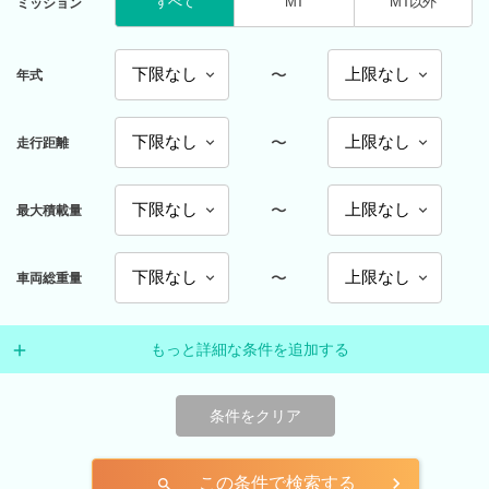
すべて
MT
MT以外
ミッション
〜
年式
〜
走行距離
〜
最大積載量
〜
車両総重量
もっと詳細な条件を追加する
条件をクリア
この条件で検索する
search