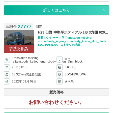
詳しくはこちら
27777
日野
出品番号
H23 日野 中型平ボディアルミB 3方開 620...
日野 レンジャー 中型 Translation missing:
ja.item.body_keijou_enum.body_keijou_almi_block
BDG-FD8JLWA中古トラック詳細
売却済み
Translation missing:
サ
中型
形
ja.item.body_keijou_enum.body_keijou_almi_block
年
2011(H23)
積
3,650
kg
走
63.3
型
BDG-FD8JLWA
万km
(実走行距離)
検
2022年 03月 09日
県
栃木県
販売価格
お問い合わせください。