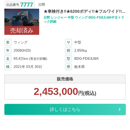
7777
日野
出品番号
★車検付き‼︎★6200ボディ!!★フルワイド!!...
日野 レンジャー 中型 ウィング BDG-FD8JLWA中古トラ
ック詳細
売却済み
形
ウィング
サ
中型
年
2008(H20)
積
2,950
kg
走
65.8
型
BDG-FD8JLWA
万km
(実走行距離)
検
2021年 03月 30日
県
栃木県
販売価格
2,453,000
円(税込)
詳しくはこちら