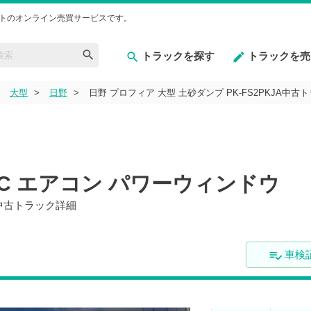
トのオンライン売買サービスです。
トラックを探す
トラックを売
大型
日野
日野 プロフィア 大型 土砂ダンプ PK-FS2PKJA中古
ETC エアコン パワーウィンドウ
JA中古トラック詳細
車検証
playlist_add_check