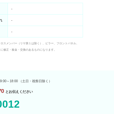
-
れ
-
-
クロスメンバー（リヤ第１は除く）、ピラー、フロントパネル、
フに修正・板金・交換のあるものになります。
9:00～18:00 （土日・祝祭日除く）
0
とお伝えください
0012