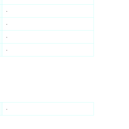
-
-
-
-
-