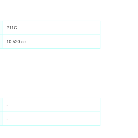
P11C
10,520 cc
-
-