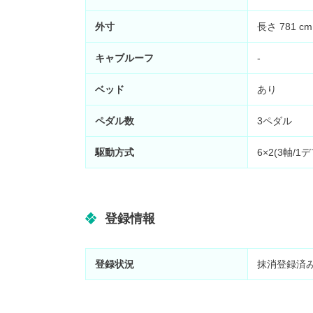
外寸
長さ 781 cm
キャブルーフ
-
ベッド
あり
ペダル数
3ペダル
駆動方式
6×2(3軸/1デ
登録情報
登録状況
抹消登録済