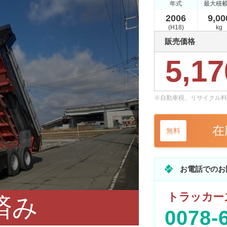
年式
最大積
2006
9,00
(H18)
kg
販売価格
5,17
※自動車税、リサイクル料
在
無料
お電話でのお
トラッカーズ
済み
0078-