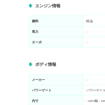
エンジン情報
燃料
軽油
馬力
-
ターボ
-
ボディ情報
メーカー
-
パワーゲート
パワーゲー
内寸
-
cm×幅
-
c