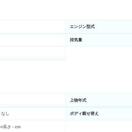
エンジン型式
排気量
上物年式
トなし
ボディ載せ替え
m×高さ
-
cm