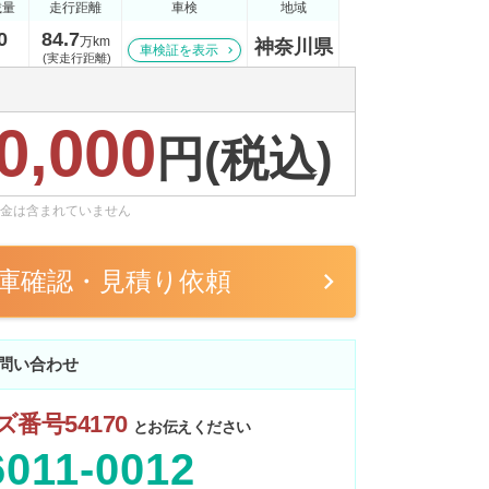
載量
走行距離
車検
地域
0
84.7
万km
神奈川県
車検証を表示
(実走行距離)
0,000
円(税込)
金は含まれていません
庫確認・見積り依頼
問い合わせ
番号54170
とお伝えください
6011-0012