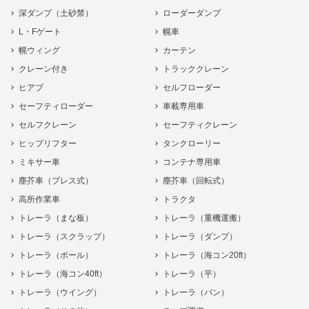
深ダンプ（土砂禁）
ローダーダンプ
L・Fゲート
幌車
幌ウィング
カーテン
クレーン付き
トラッククレーン
ヒアブ
セルフローダー
セーフティローダー
車載専用車
セルフクレーン
セーフティクレーン
ヒップリフター
タンクローリー
ミキサー車
コンテナ専用車
塵芥車（プレス式）
塵芥車（回転式）
高所作業車
トラクタ
トレーラ（まな板）
トレーラ（重機運搬）
トレーラ（スクラップ）
トレーラ（ダンプ）
トレーラ（ポール）
トレーラ（海コン20ft）
トレーラ（海コン40ft）
トレーラ（平）
トレーラ（ウイング）
トレーラ（バン）