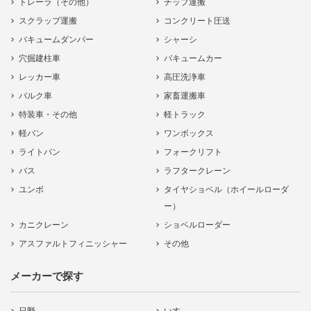
トレーラ（その他）
チップ運搬
スクラップ運搬
コンクリート圧送
バキュームダンパー
シャーシ
穴掘建柱車
バキュームカー
レッカー車
高圧洗浄車
バルク車
家畜運搬車
特装車・その他
軽トラック
軽バン
ワンボックス
ライトバン
フォークリフト
バス
ラフタークレーン
ユンボ
タイヤショベル（ホイールローダ
ー）
カニクレーン
ショベルローダー
アスファルトフィニッシャー
その他
メーカーで探す