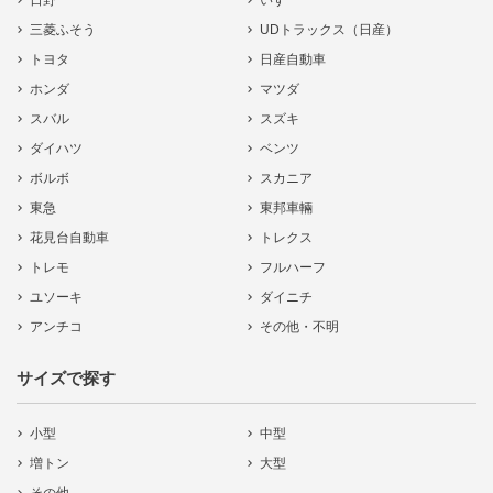
日野
いすゞ
三菱ふそう
UDトラックス（日産）
トヨタ
日産自動車
ホンダ
マツダ
スバル
スズキ
ダイハツ
ベンツ
ボルボ
スカニア
東急
東邦車輛
花見台自動車
トレクス
トレモ
フルハーフ
ユソーキ
ダイニチ
アンチコ
その他・不明
サイズで探す
小型
中型
増トン
大型