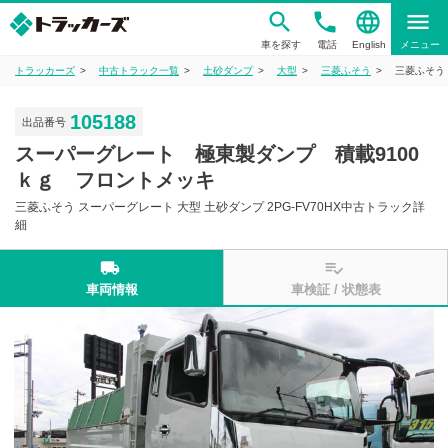
phone
language
menu
車を探す
電話
English
メニュー
トラッカーズ
中古トラック一覧
土砂ダンプ
大型
三菱ふそう
三菱ふそう 
105188
出品番号
スーパーグレート 極東製ダンプ 積載9100
ｋｇ フロントメッキ
三菱ふそう スーパーグレート 大型 土砂ダンプ 2PG-FV70HX中古トラック詳
細
local_shipping
playlist_add_check
車両情報
車検証 / 状態表