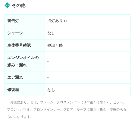
その他
警告灯
点灯あり ()
シャーシ
なし
車体番号確認
視認可能
エンジンオイルの
-
滲み・漏れ
エア漏れ
-
修復歴
なし
「修復歴あり」とは、フレーム、クロスメンバー（リヤ第１は除く）、ピラー、
フロントパネル、フロントインナー、フロア、ルーフに修正・板金・交換のある
ものになります。