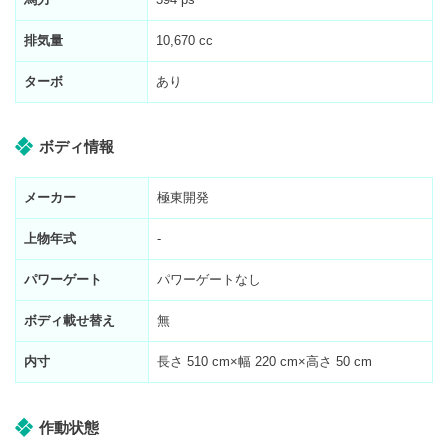
排気量
10,670 cc
ターボ
あり
ボディ情報
メーカー
極東開発
上物年式
-
パワーゲート
パワーゲートなし
ボディ載せ替え
無
内寸
長さ
510
cm×幅
220
cm×高さ
50
cm
作動状態