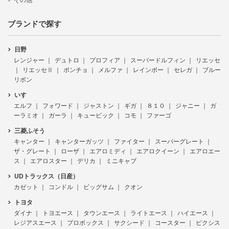
その他
ブランドで探す
日野
レンジャー
デュトロ
プロフィア
スーパードルフィン
リエッセ
リエッセⅡ
ポンチョ
メルファ
レインボー
セレガ
ブルー
リボン
いすゞ
エルフ
フォワード
ジャストン
ギガ
８１０
ジャニー
ガ
ーラミオ
ガーラ
キュービック
コモ
ファーゴ
三菱ふそう
キャンター
キャンターガッツ
ファイター
スーパーグレート
ザ・グレート
ローザ
エアロミディ
エアロクイーン
エアロエー
ス
エアロスター
デリカ
ミニキャブ
UDトラックス（日産）
カゼット
コンドル
ビッグサム
クオン
トヨタ
ダイナ
トヨエース
タウンエース
ライトエース
ハイエース
レジアスエース
プロボックス
サクシード
コースター
ピクシス