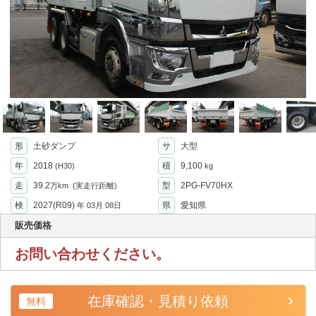
形
土砂ダンプ
サ
大型
年
2018
積
9,100
(H30)
kg
走
39.2
型
2PG-FV70HX
万km
(実走行距離)
検
2027(R09)
県
愛知県
年
03月 08日
販売価格
お問い合わせください。
在庫確認・見積り依頼
無料