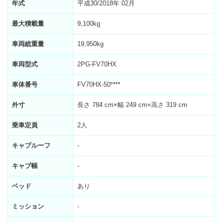
年式
平成30/2018年 02月
最大積載量
9,100kg
車両総重量
19,950kg
車両型式
2PG-FV70HX
車体番号
FV70HX-50****
外寸
長さ 784 cm×幅 249 cm×高さ 319 cm
乗車定員
2人
キャブルーフ
-
キャブ幅
-
ベッド
あり
ミッション
-