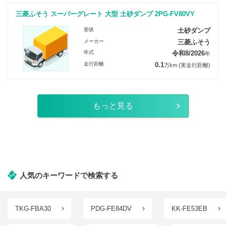
三菱ふそう スーパーグレート 大型 土砂ダンプ 2PG-FV80VY
形状
土砂ダンプ
メーカー
三菱ふそう
年式
令和8/2026
年
走行距離
0.1
万km
(実走行距離)
もっと見る
人気のキーワードで検索する
TKG-FBA30
PDG-FE84DV
KK-FE53EB