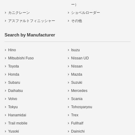
ー）
カニクレーン
ショベルローダー
アスファルトフィニッシャー
その他
Search by Manufacturer
Hino
Isuzu
Mitsubishi Fuso
Nissan UD
Toyota
Nissan
Honda
Mazda
Subaru
Suzuki
Daihatsu
Mercedes
Volvo
Scania
Tokyu
Tohosyaryou
Hanamidai
Trex
Trail mobile
Fullhalf
Yusoki
Dainichi