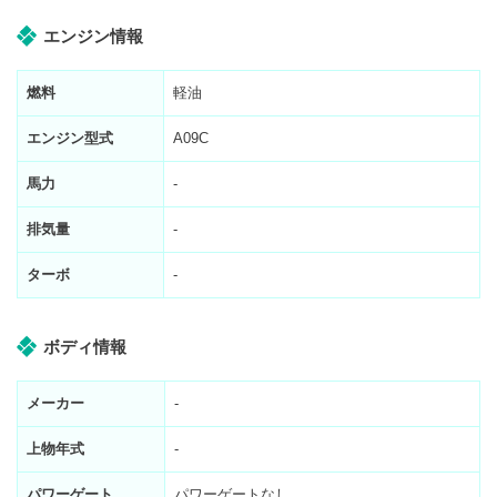
エンジン情報
燃料
軽油
エンジン型式
A09C
馬力
-
排気量
-
ターボ
-
ボディ情報
メーカー
-
上物年式
-
パワーゲート
パワーゲートなし