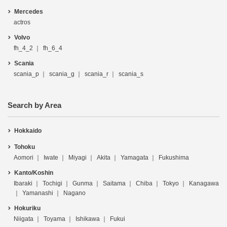
Mercedes
actros
Volvo
fh_4_2
fh_6_4
Scania
scania_p
scania_g
scania_r
scania_s
Search by Area
Hokkaido
Tohoku
Aomori
Iwate
Miyagi
Akita
Yamagata
Fukushima
Kanto/Koshin
Ibaraki
Tochigi
Gunma
Saitama
Chiba
Tokyo
Kanagawa
Yamanashi
Nagano
Hokuriku
Niigata
Toyama
Ishikawa
Fukui