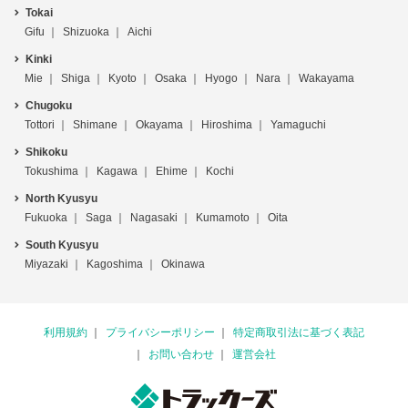
Tokai
Gifu
Shizuoka
Aichi
Kinki
Mie
Shiga
Kyoto
Osaka
Hyogo
Nara
Wakayama
Chugoku
Tottori
Shimane
Okayama
Hiroshima
Yamaguchi
Shikoku
Tokushima
Kagawa
Ehime
Kochi
North Kyusyu
Fukuoka
Saga
Nagasaki
Kumamoto
Oita
South Kyusyu
Miyazaki
Kagoshima
Okinawa
利用規約
プライバシーポリシー
特定商取引法に基づく表記
お問い合わせ
運営会社