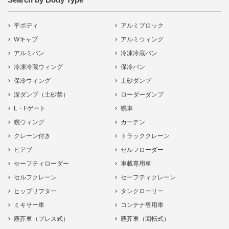
平ボディ
アルミブロック
Wキャブ
アルミウィング
アルミバン
冷凍冷蔵バン
冷凍冷蔵ウィング
保冷バン
保冷ウィング
土砂ダンプ
深ダンプ（土砂禁）
ローダーダンプ
L・Fゲート
幌車
幌ウィング
カーテン
クレーン付き
トラッククレーン
ヒアブ
セルフローダー
セーフティローダー
車載専用車
セルフクレーン
セーフティクレーン
ヒップリフター
タンクローリー
ミキサー車
コンテナ専用車
塵芥車（プレス式）
塵芥車（回転式）