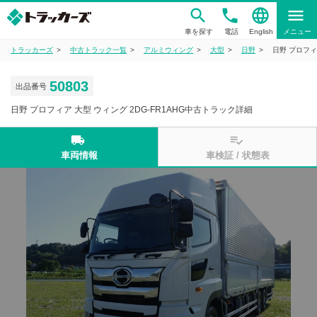
phone
language
menu
車を探す
電話
English
メニュー
トラッカーズ
中古トラック一覧
アルミウィング
大型
日野
日野 プロフィ
50803
出品番号
日野 プロフィア 大型 ウィング 2DG-FR1AHG中古トラック詳細
local_shipping
playlist_add_check
車両情報
車検証 / 状態表