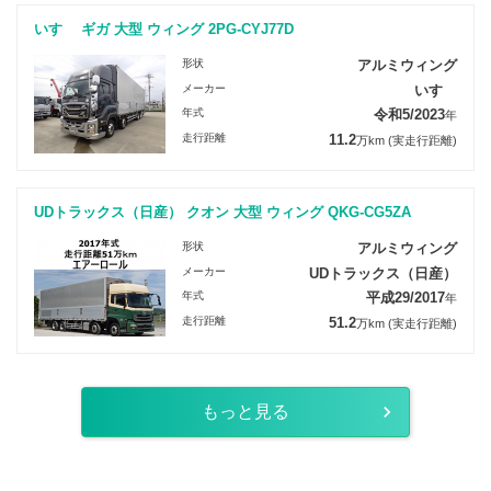
いすゞ ギガ 大型 ウィング 2PG-CYJ77D
形状
アルミウィング
メーカー
いすゞ
年式
令和5/2023
年
走行距離
11.2
万km
(実走行距離)
UDトラックス（日産） クオン 大型 ウィング QKG-CG5ZA
形状
アルミウィング
メーカー
UDトラックス（日産）
年式
平成29/2017
年
走行距離
51.2
万km
(実走行距離)
もっと見る