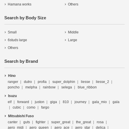
Hamana works
Others
Search by Body Size
Small
Middle
6studs large
Large
Others
Search by Brand
Hino
ranger
dutro
profia
super_dolphin
liesse
liesse_2
poncho
melpha
rainbow
selega
blue_ribbon
Isuzu
elf
forward
juston
giga
810
journey
gala_mio
gala
cubic
como
fargo
Mitsubishi Fuso
canter
guts
fighter
super_great
the_great
rosa
aero_midi
aero_queen
aero_ace
aero_star
delica