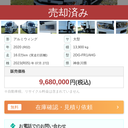
売却済み
形
アルミウィング
サ
大型
年
2020
積
13,900
(R02)
kg
走
16.0
型
2DG-FR1AHG
万km
(実走行距離)
検
2023(R05)
県
神奈川県
年
07月 27日
販売価格
9,680,000
円(税込)
※自動車税、リサイクル料金は含まれていません
在庫確認・見積り依頼
無料
お電話でのお問い合わせ