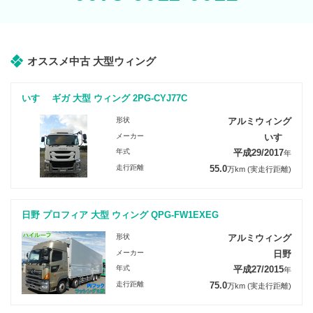
オススメ中古 大型ウィング
いすゞ ギガ 大型 ウィング 2PG-CYJ77C
形状
アルミウィング
メーカー
いすゞ
年式
平成29/2017
年
走行距離
55.0
万km
(実走行距離)
日野 プロフィア 大型 ウィング QPG-FW1EXEG
形状
アルミウィング
メーカー
日野
年式
平成27/2015
年
走行距離
75.0
万km
(実走行距離)