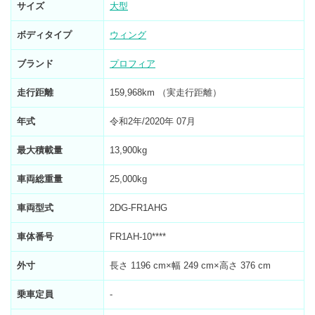
サイズ
大型
ボディタイプ
ウィング
ブランド
プロフィア
走行距離
159,968km （実走行距離）
年式
令和2年/2020年 07月
最大積載量
13,900kg
車両総重量
25,000kg
車両型式
2DG-FR1AHG
車体番号
FR1AH-10****
外寸
長さ 1196 cm×幅 249 cm×高さ 376 cm
乗車定員
-