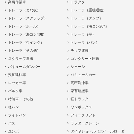
高所作業車
トラクタ
トレーラ（まな板）
トレーラ（重機運搬）
トレーラ（スクラップ）
トレーラ（ダンプ）
トレーラ（ポール）
トレーラ（海コン20ft）
トレーラ（海コン40ft）
トレーラ（平）
トレーラ（ウイング）
トレーラ（バン）
トレーラ（その他）
チップ運搬
スクラップ運搬
コンクリート圧送
バキュームダンパー
シャーシ
穴掘建柱車
バキュームカー
レッカー車
高圧洗浄車
バルク車
家畜運搬車
特装車・その他
軽トラック
軽バン
ワンボックス
ライトバン
フォークリフト
バス
ラフタークレーン
ユンボ
タイヤショベル（ホイールローダ