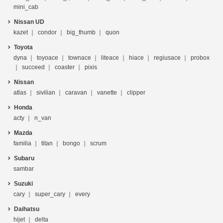
mini_cab
Nissan UD
kazet
condor
big_thumb
quon
Toyota
dyna
toyoace
townace
liteace
hiace
regiusace
probox
succeed
coaster
pixis
Nissan
atlas
sivilian
caravan
vanette
clipper
Honda
acty
n_van
Mazda
familia
titan
bongo
scrum
Subaru
sambar
Suzuki
cary
super_cary
every
Daihatsu
hijet
delta