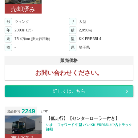
売却済み
形
ウィング
サ
大型
年
2003(H15)
積
2,950
kg
走
75.4
型
KK-FRR35L4
万km
(実走行距離)
検
-
県
埼玉県
販売価格
お問い合わせください。
詳しくはこちら
2249
いすゞ
出品番号
【低走行】【センターローラー付き】
いすゞ フォワード 中型 バン KK-FRR35L4中古トラック
詳細