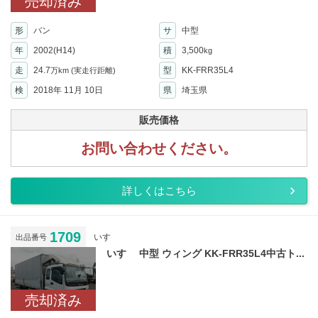
売却済み
形
バン
サ
中型
年
2002(H14)
積
3,500
kg
走
24.7
型
KK-FRR35L4
万km
(実走行距離)
検
2018年 11月 10日
県
埼玉県
販売価格
お問い合わせください。
詳しくはこちら
1709
いすゞ
出品番号
いすゞ 中型 ウィング KK-FRR35L4中古ト...
売却済み