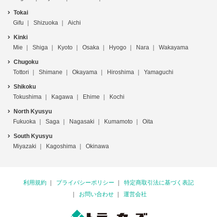
Tokai
Gifu
Shizuoka
Aichi
Kinki
Mie
Shiga
Kyoto
Osaka
Hyogo
Nara
Wakayama
Chugoku
Tottori
Shimane
Okayama
Hiroshima
Yamaguchi
Shikoku
Tokushima
Kagawa
Ehime
Kochi
North Kyusyu
Fukuoka
Saga
Nagasaki
Kumamoto
Oita
South Kyusyu
Miyazaki
Kagoshima
Okinawa
利用規約
プライバシーポリシー
特定商取引法に基づく表記
お問い合わせ
運営会社