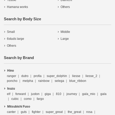
Yusoki
Dainichi
Hamana works
Others
Search by Body Size
Small
Middle
6studs large
Large
Others
Search by Brand
Hino
ranger
dutro
profia
super_dolphin
liesse
liesse_2
poncho
melpha
rainbow
selega
blue_ribbon
Isuzu
elf
forward
juston
giga
810
journey
gala_mio
gala
cubic
como
fargo
Mitsubishi Fuso
canter
guts
fighter
super_great
the_great
rosa