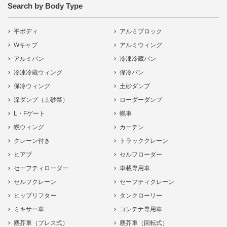
Search by Body Type
平ボディ
アルミブロック
Wキャブ
アルミウィング
アルミバン
冷凍冷蔵バン
冷凍冷蔵ウィング
保冷バン
保冷ウィング
土砂ダンプ
深ダンプ（土砂禁）
ローダーダンプ
L・Fゲート
幌車
幌ウィング
カーテン
クレーン付き
トラッククレーン
ヒアブ
セルフローダー
セーフティローダー
車載専用車
セルフクレーン
セーフティクレーン
ヒップリフター
タンクローリー
ミキサー車
コンテナ専用車
塵芥車（プレス式）
塵芥車（回転式）