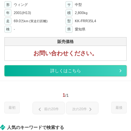
形
ウィング
サ
中型
年
2001(H13)
積
2,800
kg
走
69.0
型
KK-FRR35L4
万km
(実走行距離)
検
-
県
愛知県
販売価格
お問い合わせください。
詳しくはこちら
1
/1
最初
最後
chevron_left
chevron_right
前の20件
次の20件
人気のキーワードで検索する