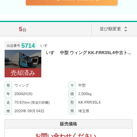
5
unfold_more
並び順変更
台
5714
いすゞ
出品番号
いすゞ 中型 ウィング KK-FRR35L4中古ト...
売却済み
形
ウィング
サ
中型
年
2004(H16)
積
2,500
kg
走
70.8
型
KK-FRR35L4
万km
(実走行距離)
検
2020年 09月 04日
県
埼玉県
販売価格
お問い合わせください。