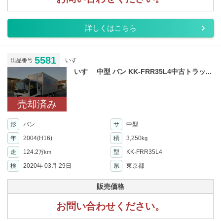
詳しくはこちら
5581
いすゞ
出品番号
いすゞ 中型 バン KK-FRR35L4中古トラッ...
売却済み
形
バン
サ
中型
年
2004(H16)
積
3,250
kg
走
124.2
型
KK-FRR35L4
万km
検
2020年 03月 29日
県
東京都
販売価格
お問い合わせください。