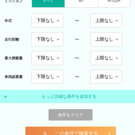
すべて
MT
MT以外
ミッション
〜
年式
〜
走行距離
〜
最大積載量
〜
車両総重量
もっと詳細な条件を追加する
条件をクリア
この条件で検索する
search