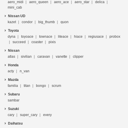
aero_midi
aero_queen
aero_ace
aero_star
delica
mini_cab
Nissan UD
kazet
condor
big_thumb
quon
Toyota
dyna
toyoace
townace
liteace
hiace
regiusace
probox
succeed
coaster
pixis
Nissan
atlas
sivilian
caravan
vanette
clipper
Honda
acty
n_van
Mazda
familia
titan
bongo
scrum
Subaru
sambar
Suzuki
cary
super_cary
every
Daihatsu