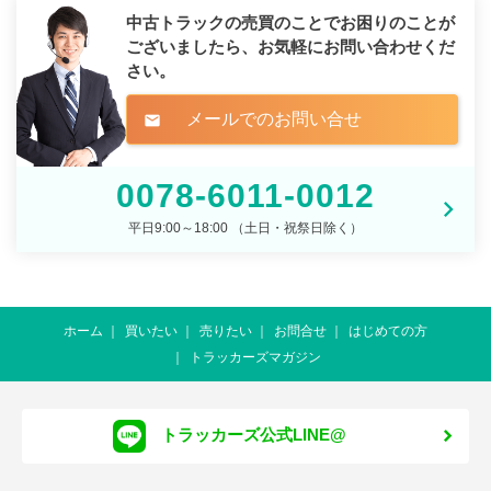
中古トラックの売買のことでお困りのことが
ございましたら、
お気軽にお問い合わせくだ
さい。
メールでのお問い合せ
mail
0078-6011-0012
平日9:00～18:00 （土日・祝祭日除く）
ホーム
買いたい
売りたい
お問合せ
はじめての方
トラッカーズマガジン
トラッカーズ公式LINE@