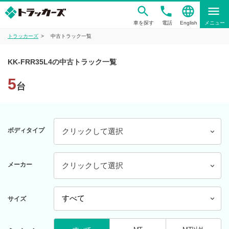
phone
language
menu
車を探す
電話
English
メニュー
トラッカーズ
中古トラック一覧
KK-FRR35L4の中古トラック一覧
5
台
ボディタイプ
クリックして選択
メーカー
クリックして選択
サイズ