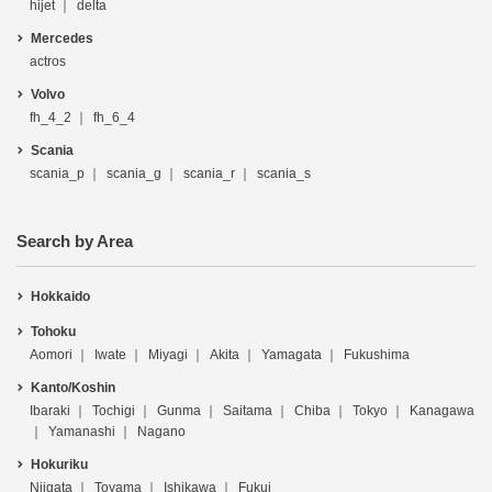
hijet
delta
Mercedes
actros
Volvo
fh_4_2
fh_6_4
Scania
scania_p
scania_g
scania_r
scania_s
Search by Area
Hokkaido
Tohoku
Aomori
Iwate
Miyagi
Akita
Yamagata
Fukushima
Kanto/Koshin
Ibaraki
Tochigi
Gunma
Saitama
Chiba
Tokyo
Kanagawa
Yamanashi
Nagano
Hokuriku
Niigata
Toyama
Ishikawa
Fukui