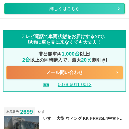
詳しくはこちら
テレビ電話で車両状態をお届けするので、
現地に車を見に来なくても大丈夫！
1,000台
非公開車両
以上!
2台
20％
以上の同時購入で、最大
割引き!
メール問い合わせ
0078-6011-0012
2699
いすゞ
出品番号
いすゞ 大型 ウィング KK-FRR35L4中古ト...