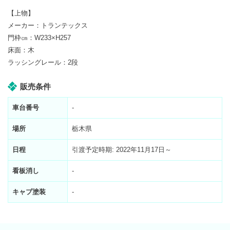
【上物】
メーカー：トランテックス
門枠㎝：W233×H257
床面：木
ラッシングレール：2段
販売条件
車台番号
-
場所
栃木県
日程
引渡予定時期: 2022年11月17日～
看板消し
-
キャブ塗装
-