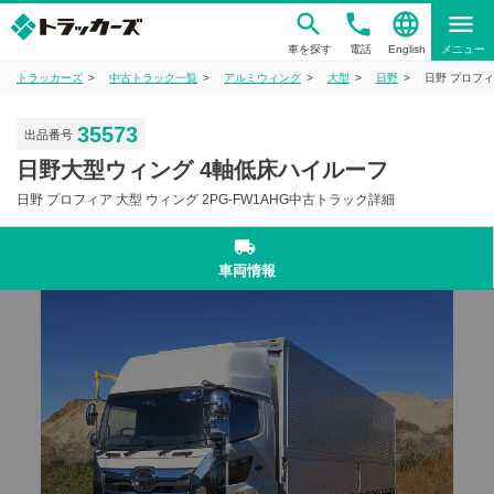
phone
language
menu
車を探す
電話
English
メニュー
トラッカーズ
中古トラック一覧
アルミウィング
大型
日野
日野 プロフィ
35573
出品番号
日野大型ウィング 4軸低床ハイルーフ
日野 プロフィア 大型 ウィング 2PG-FW1AHG中古トラック詳細
local_shipping
車両情報