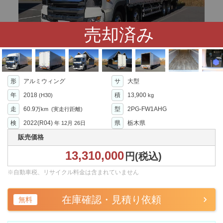
売却済み
形
アルミウィング
サ
大型
年
2018
積
13,900
(H30)
kg
走
60.9
型
2PG-FW1AHG
万km
(実走行距離)
検
2022(R04)
県
栃木県
年
12月 26日
販売価格
13,310,000
円(税込)
※自動車税、リサイクル料金は含まれていません
在庫確認・見積り依頼
無料