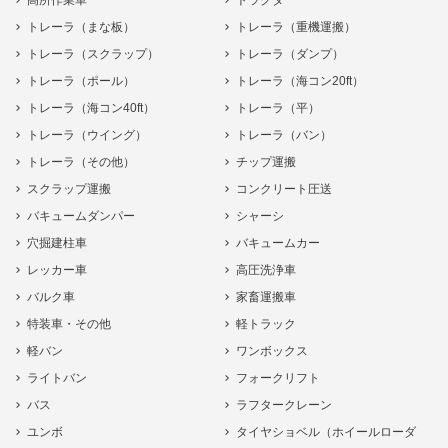
高所作業車
トラクタ
トレーラ（まな板）
トレーラ（重機運搬）
トレーラ（スクラップ）
トレーラ（ダンプ）
トレーラ（ポール）
トレーラ（海コン20ft）
トレーラ（海コン40ft）
トレーラ（平）
トレーラ（ウイング）
トレーラ（バン）
トレーラ（その他）
チップ運搬
スクラップ運搬
コンクリート圧送
バキュームダンパー
シャーシ
穴掘建柱車
バキュームカー
レッカー車
高圧洗浄車
バルク車
家畜運搬車
特装車・その他
軽トラック
軽バン
ワンボックス
ライトバン
フォークリフト
バス
ラフタークレーン
ユンボ
タイヤショベル（ホイールローダ