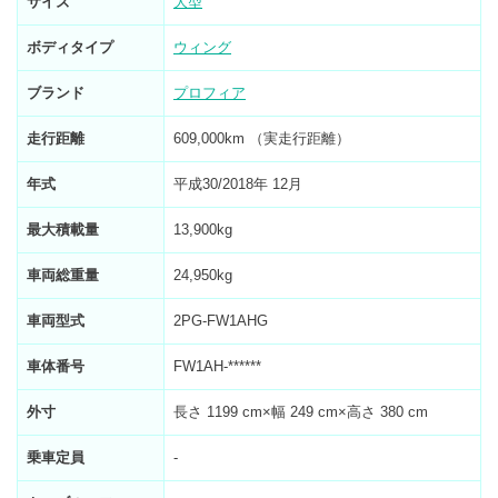
サイズ
大型
ボディタイプ
ウィング
ブランド
プロフィア
走行距離
609,000km （実走行距離）
年式
平成30/2018年 12月
最大積載量
13,900kg
車両総重量
24,950kg
車両型式
2PG-FW1AHG
車体番号
FW1AH-******
外寸
長さ 1199 cm×幅 249 cm×高さ 380 cm
乗車定員
-