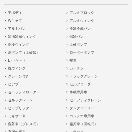
平ボディ
アルミブロック
Wキャブ
アルミウィング
アルミバン
冷凍冷蔵バン
冷凍冷蔵ウィング
保冷バン
保冷ウィング
土砂ダンプ
深ダンプ（土砂禁）
ローダーダンプ
L・Fゲート
幌車
幌ウィング
カーテン
クレーン付き
トラッククレーン
ヒアブ
セルフローダー
セーフティローダー
車載専用車
セルフクレーン
セーフティクレーン
ヒップリフター
タンクローリー
ミキサー車
コンテナ専用車
塵芥車（プレス式）
塵芥車（回転式）