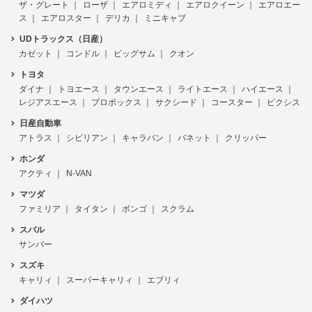
ザ・グレート
ローザ
エアロミディ
エアロクイーン
エアロエー
ス
エアロスター
デリカ
ミニキャブ
UDトラックス（日産）
カゼット
コンドル
ビッグサム
クオン
トヨタ
ダイナ
トヨエース
タウンエース
ライトエース
ハイエース
レジアスエース
プロボックス
サクシード
コースター
ピクシス
日産自動車
アトラス
シビリアン
キャラバン
バネット
クリッパー
ホンダ
アクティ
N-VAN
マツダ
ファミリア
タイタン
ボンゴ
スクラム
スバル
サンバー
スズキ
キャリィ
スーパーキャリィ
エブリィ
ダイハツ