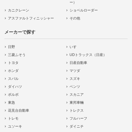
ー）
カニクレーン
ショベルローダー
アスファルトフィニッシャー
その他
メーカーで探す
日野
いすゞ
三菱ふそう
UDトラックス（日産）
トヨタ
日産自動車
ホンダ
マツダ
スバル
スズキ
ダイハツ
ベンツ
ボルボ
スカニア
東急
東邦車輛
花見台自動車
トレクス
トレモ
フルハーフ
ユソーキ
ダイニチ