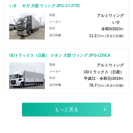
いすゞ ギガ 大型 ウィング 2PG-CYJ77D
形状
アルミウィング
メーカー
いすゞ
年式
令和5/2023
年
走行距離
11.2
万km
(実走行距離)
UDトラックス（日産） クオン 大型 ウィング 2PG-CD5CA
形状
アルミウィング
メーカー
UDトラックス（日産）
年式
平成31・令和元/2019
年
走行距離
78.7
万km
(実走行距離)
もっと見る