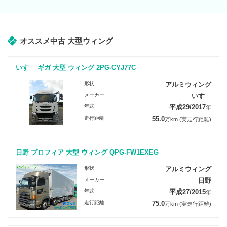
オススメ中古 大型ウィング
いすゞ ギガ 大型 ウィング 2PG-CYJ77C
形状
アルミウィング
メーカー
いすゞ
年式
平成29/2017
年
走行距離
55.0
万km
(実走行距離)
日野 プロフィア 大型 ウィング QPG-FW1EXEG
形状
アルミウィング
メーカー
日野
年式
平成27/2015
年
走行距離
75.0
万km
(実走行距離)