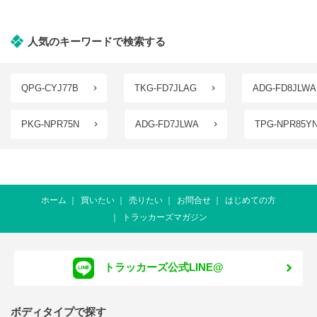
人気のキーワードで検索する
QPG-CYJ77B
TKG-FD7JLAG
ADG-FD8JLWA
PKG-NPR75N
ADG-FD7JLWA
TPG-NPR85Y
ホーム
買いたい
売りたい
お問合せ
はじめての方
トラッカーズマガジン
トラッカーズ公式LINE@
ボディタイプで探す