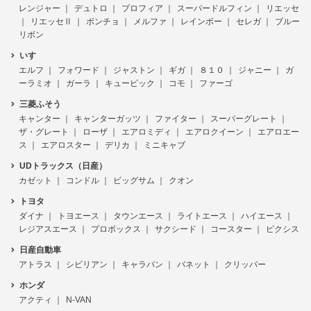
レンジャー
デュトロ
プロフィア
スーパードルフィン
リエッセ
リエッセⅡ
ポンチョ
メルファ
レインボー
セレガ
ブルー
リボン
いすゞ
エルフ
フォワード
ジャストン
ギガ
８１０
ジャニー
ガ
ーラミオ
ガーラ
キュービック
コモ
ファーゴ
三菱ふそう
キャンター
キャンターガッツ
ファイター
スーパーグレート
ザ・グレート
ローザ
エアロミディ
エアロクイーン
エアロエー
ス
エアロスター
デリカ
ミニキャブ
UDトラックス（日産）
カゼット
コンドル
ビッグサム
クオン
トヨタ
ダイナ
トヨエース
タウンエース
ライトエース
ハイエース
レジアスエース
プロボックス
サクシード
コースター
ピクシス
日産自動車
アトラス
シビリアン
キャラバン
バネット
クリッパー
ホンダ
アクティ
N-VAN