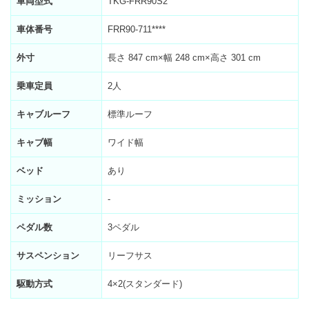
車両型式
TKG-FRR90S2
車体番号
FRR90-711****
外寸
長さ 847 cm×幅 248 cm×高さ 301 cm
乗車定員
2人
キャブルーフ
標準ルーフ
キャブ幅
ワイド幅
ベッド
あり
ミッション
-
ペダル数
3ペダル
サスペンション
リーフサス
駆動方式
4×2(スタンダード)