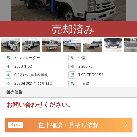
売却済み
形
セルフローダー
サ
中型
年
2018
積
2,200
(H30)
kg
走
0.2
型
TKG-FRR90S2
万km
(実走行距離)
検
2020(R02)
県
千葉県
年
03月 22日
販売価格
お問い合わせください。
在庫確認・見積り依頼
無料