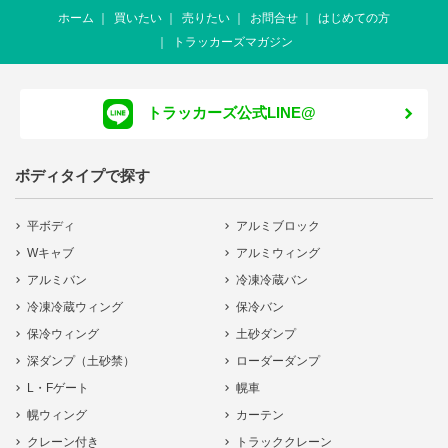
ホーム
買いたい
売りたい
お問合せ
はじめての方
トラッカーズマガジン
トラッカーズ公式LINE@
ボディタイプで探す
平ボディ
アルミブロック
Wキャブ
アルミウィング
アルミバン
冷凍冷蔵バン
冷凍冷蔵ウィング
保冷バン
保冷ウィング
土砂ダンプ
深ダンプ（土砂禁）
ローダーダンプ
L・Fゲート
幌車
幌ウィング
カーテン
クレーン付き
トラッククレーン