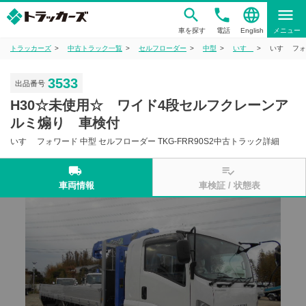
phone
language
menu
車を探す
電話
English
メニュー
トラッカーズ
中古トラック一覧
セルフローダー
中型
いすゞ
いすゞ フォ
3533
出品番号
H30☆未使用☆ ワイド4段セルフクレーンア
ルミ煽り 車検付
いすゞ フォワード 中型 セルフローダー TKG-FRR90S2中古トラック詳細
local_shipping
playlist_add_check
車両情報
車検証 / 状態表