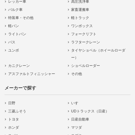
レッカー車
高圧洗浄車
バルク車
家畜運搬車
特装車・その他
軽トラック
軽バン
ワンボックス
ライトバン
フォークリフト
バス
ラフタークレーン
ユンボ
タイヤショベル（ホイールローダ
ー）
カニクレーン
ショベルローダー
アスファルトフィニッシャー
その他
メーカーで探す
日野
いすゞ
三菱ふそう
UDトラックス（日産）
トヨタ
日産自動車
ホンダ
マツダ