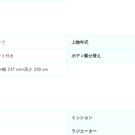
ーフ
上物年式
ート付き
ボディ載せ替え
m×幅
237
cm×高さ
239
cm
ミッション
ラジエーター