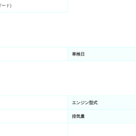
ダード)
車検日
エンジン型式
排気量