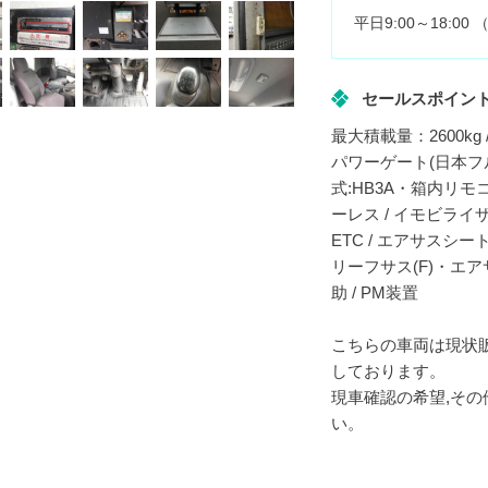
平日9:00～18:0
セールスポイン
最大積載量：2600kg
パワーゲート(日本フルハー
式:HB3A・箱内リモコン
ーレス / イモビライザ
ETC / エアサスシー
リーフサス(F)・エアサス
助 / PM装置
こちらの車両は現状
しております。
現車確認の希望,そ
い。