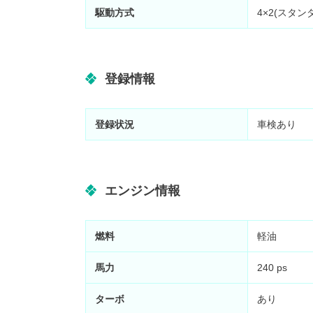
駆動方式
4×2(スタン
登録情報
登録状況
車検あり
エンジン情報
燃料
軽油
馬力
240 ps
ターボ
あり