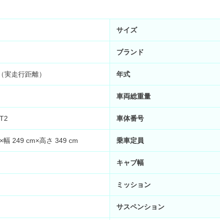
サイズ
ブランド
km （実走行距離）
年式
車両総重量
T2
車体番号
×幅 249 cm×高さ 349 cm
乗車定員
キャブ幅
ミッション
サスペンション