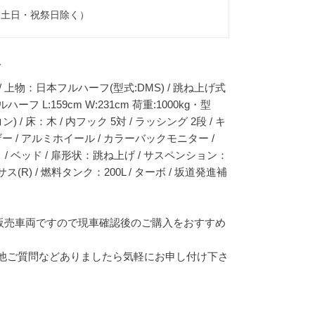
0 （土日・祝祭日除く）
ト
 / 上物：日本フルハーフ(型式:DMS) / 跳ね上げ式
フ L:159cm W:231cm 荷重:1000kg・型
) / 床：木 / 内フック 5対 / ラッシング 2段 / キ
ー / アルミホイール / カラーバックモニター /
ト / ベッド / 扉形状：跳ね上げ / サスペンション：
(R) / 燃料タンク：200L / ターボ / 坂道発進補
販売車両ですので現車確認後のご購入をおすすめ
の他ご質問などありましたら気軽にお申し付け下さ