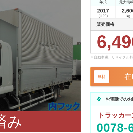
年式
最大積
2017
2,60
(H29)
kg
販売価格
6,49
※自動車税、リサイクル料
在
無料
お電話でのお
トラッカーズ
済み
0078-