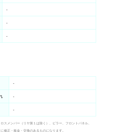
-
-
-
-
れ
-
-
クロスメンバー（リヤ第１は除く）、ピラー、フロントパネル、
フに修正・板金・交換のあるものになります。