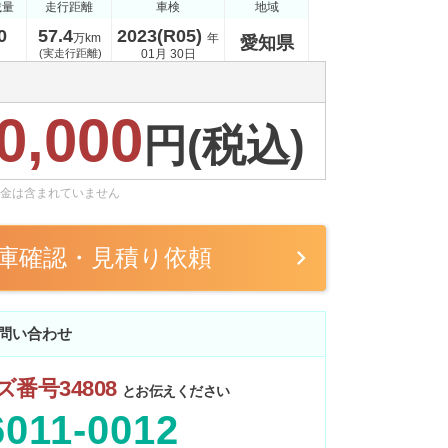
載量
走行距離
車検
地域
0
57.4
2023(R05)
万km
年
愛知県
(実走行距離)
01月 30日
0,000
円(税込)
金は含まれていません
庫確認・見積り依頼
問い合わせ
番号34808
とお伝えください
6011-0012