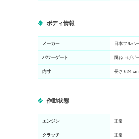
ボディ情報
メーカー
日本フルハ
パワーゲート
跳ね上げゲ
内寸
長さ
624
c
作動状態
エンジン
正常
クラッチ
正常