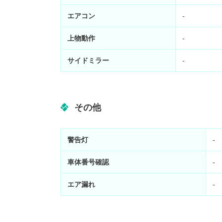
エアコン
-
上物動作
-
サイドミラー
-
その他
警告灯
-
車体番号確認
-
エア漏れ
-