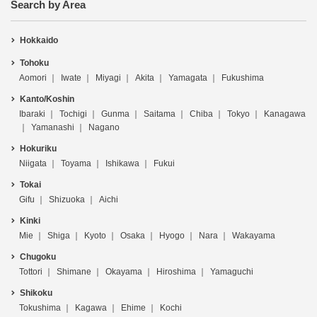
Search by Area
Hokkaido
Tohoku
Aomori
Iwate
Miyagi
Akita
Yamagata
Fukushima
Kanto/Koshin
Ibaraki
Tochigi
Gunma
Saitama
Chiba
Tokyo
Kanagawa
Yamanashi
Nagano
Hokuriku
Niigata
Toyama
Ishikawa
Fukui
Tokai
Gifu
Shizuoka
Aichi
Kinki
Mie
Shiga
Kyoto
Osaka
Hyogo
Nara
Wakayama
Chugoku
Tottori
Shimane
Okayama
Hiroshima
Yamaguchi
Shikoku
Tokushima
Kagawa
Ehime
Kochi