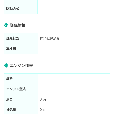
駆動方式
-
登録情報
登録状況
抹消登録済み
車検日
-
エンジン情報
燃料
-
エンジン型式
馬力
0 ps
排気量
0 cc