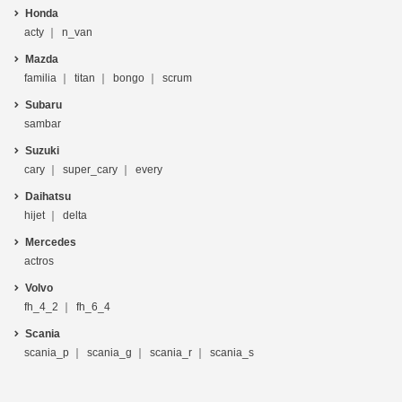
Honda
acty
n_van
Mazda
familia
titan
bongo
scrum
Subaru
sambar
Suzuki
cary
super_cary
every
Daihatsu
hijet
delta
Mercedes
actros
Volvo
fh_4_2
fh_6_4
Scania
scania_p
scania_g
scania_r
scania_s