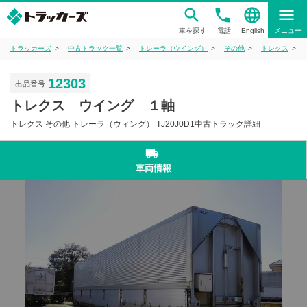
phone
language
menu
車を探す
電話
English
メニュー
トラッカーズ
中古トラック一覧
トレーラ（ウイング）
その他
トレクス
12303
出品番号
トレクス ウイング １軸
トレクス その他 トレーラ（ウィング） TJ20J0D1中古トラック詳細
local_shipping
車両情報