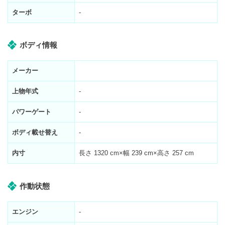
ターボ
-
ボディ情報
メーカー
上物年式
-
パワーゲート
-
ボディ載せ替え
-
内寸
長さ
1320
cm×幅
239
cm×高さ
257
cm
作動状態
エンジン
-