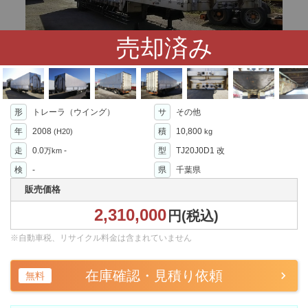
売却済み
形
トレーラ（ウイング）
サ
その他
年
2008
積
10,800
(H20)
kg
走
0.0
-
型
TJ20J0D1 改
万km
検
-
県
千葉県
販売価格
2,310,000
円(税込)
※自動車税、リサイクル料金は含まれていません
在庫確認・見積り依頼
無料