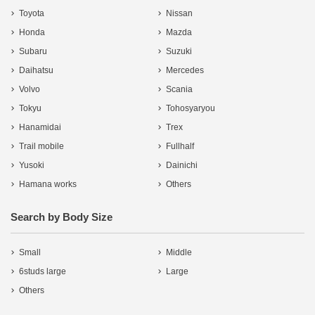
Toyota
Nissan
Honda
Mazda
Subaru
Suzuki
Daihatsu
Mercedes
Volvo
Scania
Tokyu
Tohosyaryou
Hanamidai
Trex
Trail mobile
Fullhalf
Yusoki
Dainichi
Hamana works
Others
Search by Body Size
Small
Middle
6studs large
Large
Others