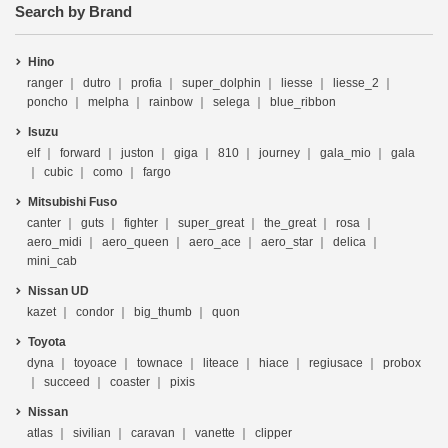
Search by Brand
Hino
ranger
dutro
profia
super_dolphin
liesse
liesse_2
poncho
melpha
rainbow
selega
blue_ribbon
Isuzu
elf
forward
juston
giga
810
journey
gala_mio
gala
cubic
como
fargo
Mitsubishi Fuso
canter
guts
fighter
super_great
the_great
rosa
aero_midi
aero_queen
aero_ace
aero_star
delica
mini_cab
Nissan UD
kazet
condor
big_thumb
quon
Toyota
dyna
toyoace
townace
liteace
hiace
regiusace
probox
succeed
coaster
pixis
Nissan
atlas
sivilian
caravan
vanette
clipper