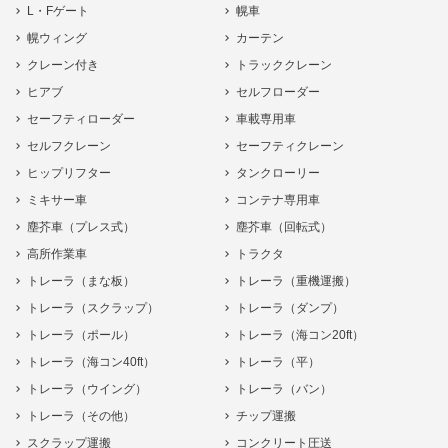
L・Fゲート
幌車
幌ウィング
カーテン
クレーン付き
トラッククレーン
ヒアブ
セルフローダー
セーフティローダー
車載専用車
セルフクレーン
セーフティクレーン
ヒップリフター
タンクローリー
ミキサー車
コンテナ専用車
塵芥車（プレス式）
塵芥車（回転式）
高所作業車
トラクタ
トレーラ（まな板）
トレーラ（重機運搬）
トレーラ（スクラップ）
トレーラ（ダンプ）
トレーラ（ポール）
トレーラ（海コン20ft）
トレーラ（海コン40ft）
トレーラ（平）
トレーラ（ウイング）
トレーラ（バン）
トレーラ（その他）
チップ運搬
スクラップ運搬
コンクリート圧送