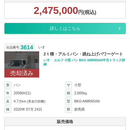
2,475,000
円(税込)
詳しくはこちら
3614
いすゞ
出品番号
2ｔ積・アルミバン・跳ね上げパワーゲート
いすゞ エルフ 小型 バン BKG-NMR85AN中古トラック詳
細
売却済み
形
バン
サ
小型
年
2009(H21)
積
2,000
kg
走
4.7
型
BKG-NMR85AN
万km
(実走行距離)
検
2020年 07月 24日
県
群馬県
販売価格