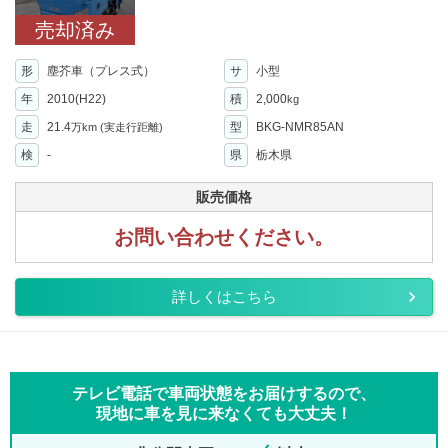
売却済み
形
塵芥車（プレス式）
サ
小型
年
2010(H22)
積
2,000
kg
走
21.4
型
BKG-NMR85AN
万km
(実走行距離)
検
-
県
栃木県
販売価格
お問い合わせください。
詳しくはこちら
テレビ電話で車両状態をお届けするので、
現地に車を見に来なくても大丈夫！