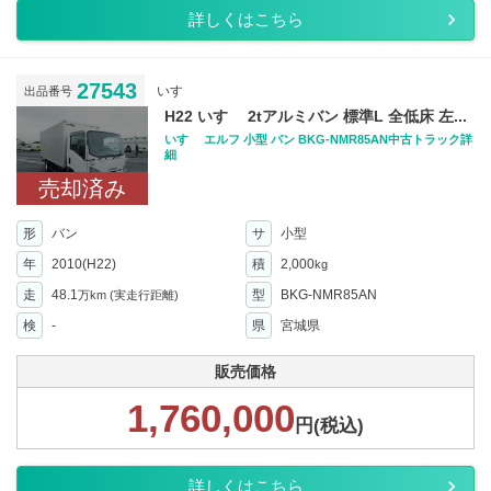
詳しくはこちら
27543
いすゞ
出品番号
H22 いすゞ 2tアルミバン 標準L 全低床 左...
いすゞ エルフ 小型 バン BKG-NMR85AN中古トラック詳
細
売却済み
形
バン
サ
小型
年
2010(H22)
積
2,000
kg
走
48.1
型
BKG-NMR85AN
万km
(実走行距離)
検
-
県
宮城県
販売価格
1,760,000
円(税込)
詳しくはこちら