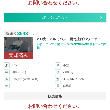
お問い合わせください。
詳しくはこちら
3543
いすゞ
出品番号
2ｔ積・アルミバン・跳ね上げパワーゲー...
いすゞ エルフ 小型 バン BKG-NMR85AN中古トラック詳
細
売却済み
形
バン
サ
小型
年
2009(H21)
積
2,000
kg
走
2.9
型
BKG-NMR85AN
万km
(実走行距離)
検
-
県
群馬県
販売価格
お問い合わせください。