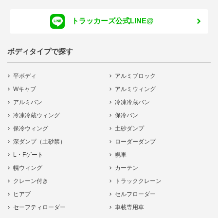
トラッカーズ公式LINE@
ボディタイプで探す
平ボディ
アルミブロック
Wキャブ
アルミウィング
アルミバン
冷凍冷蔵バン
冷凍冷蔵ウィング
保冷バン
保冷ウィング
土砂ダンプ
深ダンプ（土砂禁）
ローダーダンプ
L・Fゲート
幌車
幌ウィング
カーテン
クレーン付き
トラッククレーン
ヒアブ
セルフローダー
セーフティローダー
車載専用車