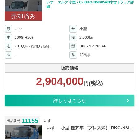
いすゞ エルフ 小型 バン BKG-NMR85AN中古トラック詳
細
売却済み
形
バン
サ
小型
年
2008(H20)
積
2,000
kg
走
20.3
型
BKG-NMR85AN
万km
(実走行距離)
検
-
県
群馬県
販売価格
2,904,000
円(税込)
詳しくはこちら
11155
いすゞ
出品番号
いすゞ 小型 塵芥車（プレス式） BKG-NM...