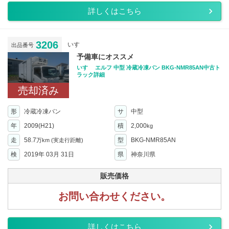
詳しくはこちら
3206
いすゞ
出品番号
予備車にオススメ
いすゞ エルフ 中型 冷蔵冷凍バン BKG-NMR85AN中古ト
ラック詳細
売却済み
形
冷蔵冷凍バン
サ
中型
年
2009(H21)
積
2,000
kg
走
58.7
型
BKG-NMR85AN
万km
(実走行距離)
検
2019年 03月 31日
県
神奈川県
販売価格
お問い合わせください。
詳しくはこちら