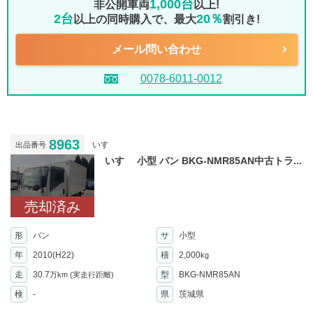
1,000台
非公開車両
以上!
2台
20％
以上の同時購入で、最大
割引き!
メール問い合わせ
0078-6011-0012
8963
いすゞ
出品番号
いすゞ 小型 バン BKG-NMR85AN中古トラ...
売却済み
形
バン
サ
小型
年
2010(H22)
積
2,000
kg
走
30.7
型
BKG-NMR85AN
万km
(実走行距離)
検
-
県
茨城県