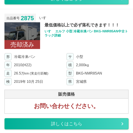
2875
いすゞ
出品番号
最低価格以上で必ず落札できます！！！
いすゞ エルフ 小型 冷蔵冷凍バン BKG-NMR85AN中古ト
ラック詳細
売却済み
形
冷蔵冷凍バン
サ
小型
年
2010(H22)
積
2,000
kg
走
26.5
型
BKG-NMR85AN
万km
(実走行距離)
検
2019年 10月 25日
県
宮城県
販売価格
お問い合わせください。
詳しくはこちら