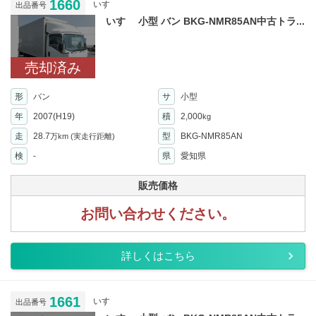
1660
いすゞ
出品番号
いすゞ 小型 バン BKG-NMR85AN中古トラ...
売却済み
形
バン
サ
小型
年
2007(H19)
積
2,000
kg
走
28.7
型
BKG-NMR85AN
万km
(実走行距離)
検
-
県
愛知県
販売価格
お問い合わせください。
詳しくはこちら
1661
いすゞ
出品番号