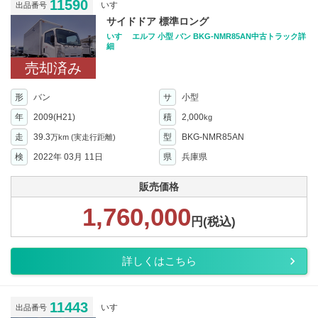
11590
いすゞ
出品番号
サイドドア 標準ロング
いすゞ エルフ 小型 バン BKG-NMR85AN中古トラック詳
細
売却済み
形
バン
サ
小型
年
2009(H21)
積
2,000
kg
走
39.3
型
BKG-NMR85AN
万km
(実走行距離)
検
2022年 03月 11日
県
兵庫県
販売価格
1,760,000
円(税込)
詳しくはこちら
11443
いすゞ
出品番号