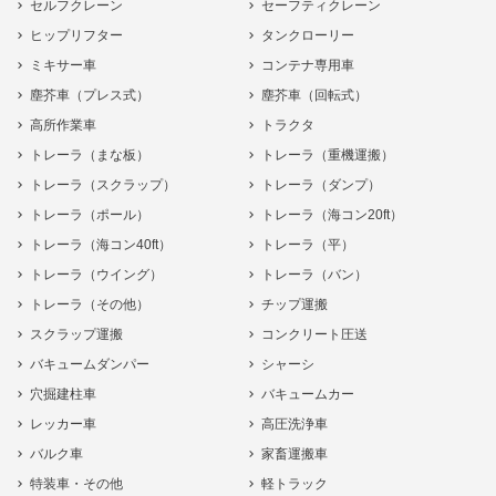
セルフクレーン
セーフティクレーン
ヒップリフター
タンクローリー
ミキサー車
コンテナ専用車
塵芥車（プレス式）
塵芥車（回転式）
高所作業車
トラクタ
トレーラ（まな板）
トレーラ（重機運搬）
トレーラ（スクラップ）
トレーラ（ダンプ）
トレーラ（ポール）
トレーラ（海コン20ft）
トレーラ（海コン40ft）
トレーラ（平）
トレーラ（ウイング）
トレーラ（バン）
トレーラ（その他）
チップ運搬
スクラップ運搬
コンクリート圧送
バキュームダンパー
シャーシ
穴掘建柱車
バキュームカー
レッカー車
高圧洗浄車
バルク車
家畜運搬車
特装車・その他
軽トラック