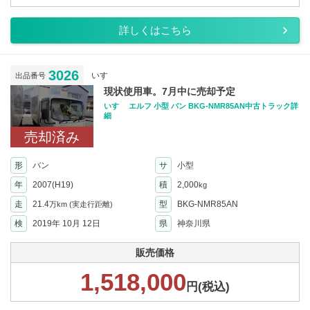
詳しくはこちら
3026
いすゞ
出品番号
現状使用車。7月中に売却予定
いすゞ エルフ 小型 バン BKG-NMR85AN中古トラック詳
細
売却済み
形
バン
サ
小型
年
2007(H19)
積
2,000
kg
走
21.4
型
BKG-NMR85AN
万km
(実走行距離)
検
2019年 10月 12日
県
神奈川県
販売価格
1,518,000
円(税込)