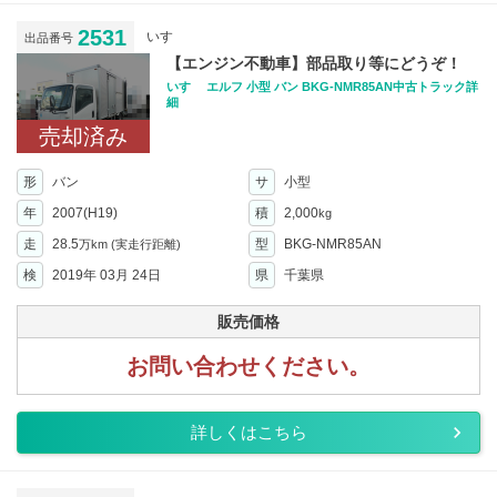
2531
いすゞ
出品番号
【エンジン不動車】部品取り等にどうぞ！
いすゞ エルフ 小型 バン BKG-NMR85AN中古トラック詳
細
売却済み
形
バン
サ
小型
年
2007(H19)
積
2,000
kg
走
28.5
型
BKG-NMR85AN
万km
(実走行距離)
検
2019年 03月 24日
県
千葉県
販売価格
お問い合わせください。
詳しくはこちら