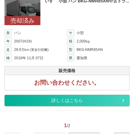
いすゞ 小型 バン BKG-NMR85AN中古トラ...
売却済み
形
バン
サ
小型
年
2007(H19)
積
2,000
kg
走
28.6
型
BKG-NMR85AN
万km
(実走行距離)
検
2018年 11月 07日
県
愛知県
販売価格
お問い合わせください。
詳しくはこちら
1
/2