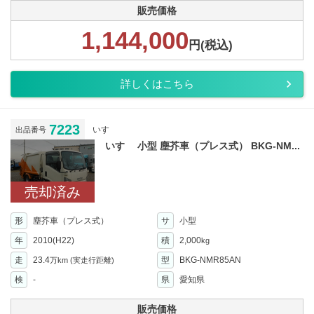
販売価格
1,144,000
円(税込)
詳しくはこちら
7223
いすゞ
出品番号
いすゞ 小型 塵芥車（プレス式） BKG-NM...
売却済み
形
塵芥車（プレス式）
サ
小型
年
2010(H22)
積
2,000
kg
走
23.4
型
BKG-NMR85AN
万km
(実走行距離)
検
-
県
愛知県
販売価格