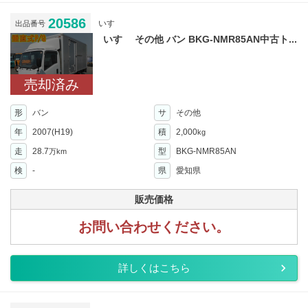
20586
いすゞ
出品番号
いすゞ その他 バン BKG-NMR85AN中古ト...
売却済み
形
バン
サ
その他
年
2007(H19)
積
2,000
kg
走
28.7
型
BKG-NMR85AN
万km
検
-
県
愛知県
販売価格
お問い合わせください。
詳しくはこちら