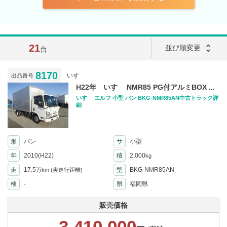
21
unfold_more
並び順変更
台
8170
いすゞ
出品番号
H22年 いすゞ NMR85 PG付アルミBOX ...
いすゞ エルフ 小型 バン BKG-NMR85AN中古トラック詳
細
形
バン
サ
小型
年
2010(H22)
積
2,000
kg
走
17.5
型
BKG-NMR85AN
万km
(実走行距離)
検
-
県
福岡県
販売価格
3,410,000