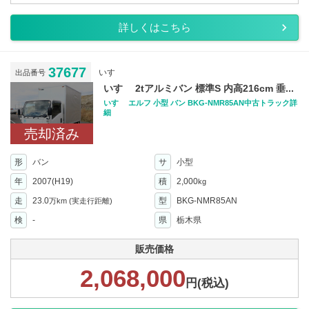
詳しくはこちら
37677
いすゞ
出品番号
いすゞ 2tアルミバン 標準S 内高216cm 垂...
いすゞ エルフ 小型 バン BKG-NMR85AN中古トラック詳
細
売却済み
形
バン
サ
小型
年
2007(H19)
積
2,000
kg
走
23.0
型
BKG-NMR85AN
万km
(実走行距離)
検
-
県
栃木県
販売価格
2,068,000
円(税込)