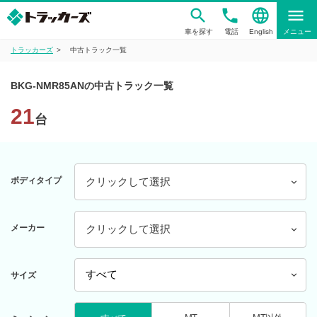
phone
language
menu
車を探す
電話
English
メニュー
トラッカーズ
中古トラック一覧
BKG-NMR85ANの中古トラック一覧
21
台
ボディタイプ
クリックして選択
メーカー
クリックして選択
サイズ