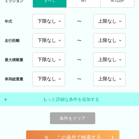
すべて
MT
MT以外
ミッション
〜
年式
〜
走行距離
〜
最大積載量
〜
車両総重量
もっと詳細な条件を追加する
条件をクリア
この条件で検索する
search