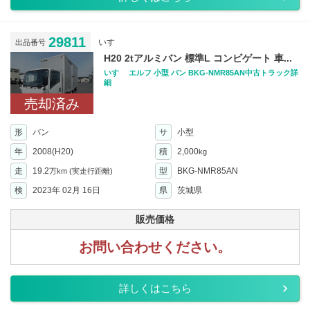
29811
いすゞ
出品番号
H20 2tアルミバン 標準L コンビゲート 車...
いすゞ エルフ 小型 バン BKG-NMR85AN中古トラック詳
細
売却済み
形
バン
サ
小型
年
2008(H20)
積
2,000
kg
走
19.2
型
BKG-NMR85AN
万km
(実走行距離)
検
2023年 02月 16日
県
茨城県
販売価格
お問い合わせください。
詳しくはこちら