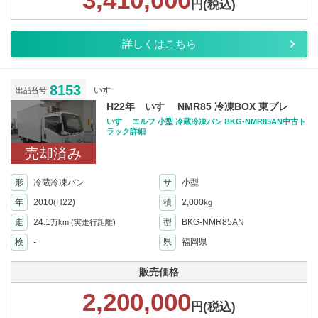
円(税込)
詳しくはこちら
8153
いすゞ
出品番号
H22年 いすゞ NMR85 冷凍BOX 東プレ
いすゞ エルフ 小型 冷蔵冷凍バン BKG-NMR85AN中古ト
ラック詳細
売却済み
形
冷蔵冷凍バン
サ
小型
年
2010(H22)
積
2,000
kg
走
24.1
型
BKG-NMR85AN
万km
(実走行距離)
検
-
県
福岡県
販売価格
2,200,000
円(税込)