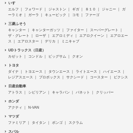
いすゞ
エルフ
フォワード
ジャストン
ギガ
８１０
ジャニー
ガ
ーラミオ
ガーラ
キュービック
コモ
ファーゴ
三菱ふそう
キャンター
キャンターガッツ
ファイター
スーパーグレート
ザ・グレート
ローザ
エアロミディ
エアロクイーン
エアロエー
ス
エアロスター
デリカ
ミニキャブ
UDトラックス（日産）
カゼット
コンドル
ビッグサム
クオン
トヨタ
ダイナ
トヨエース
タウンエース
ライトエース
ハイエース
レジアスエース
プロボックス
サクシード
コースター
ピクシス
日産自動車
アトラス
シビリアン
キャラバン
バネット
クリッパー
ホンダ
アクティ
N-VAN
マツダ
ファミリア
タイタン
ボンゴ
スクラム
スバル