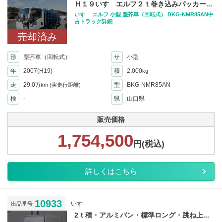
Ｈ１９いすゞエルフ２ｔ巻き込みパッカー...
いすゞ エルフ 小型 塵芥車（回転式） BKG-NMR85AN中
古トラック詳細
売却済み
形
塵芥車（回転式）
サ
小型
年
2007(H19)
積
2,000
kg
走
29.0
型
BKG-NMR85AN
万km
(実走行距離)
検
-
県
山口県
販売価格
1,754,500
円(税込)
詳しくはこちら
10933
いすゞ
出品番号
2ｔ積・アルミバン・標準ロング・跳ね上...