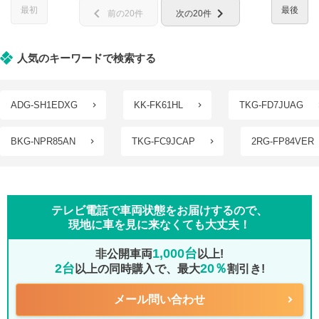
最初
最後
chevron_left
chevron_right
前の20件
次の20件
人気のキーワードで検索する
ADG-SH1EDXG
KK-FK61HL
TKG-FD7JUAG
BKG-NPR85AN
TKG-FC9JCAP
2RG-FP84VER
テレビ電話で車両状態をお届けするので、
現地に車を見に来なくても大丈夫！
1,000台
非公開車両
以上!
2台
20％
以上の同時購入で、最大
割引き!
メール問い合わせ