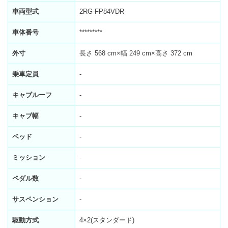
車両型式
2RG-FP84VDR
車体番号
*********
外寸
長さ 568 cm×幅 249 cm×高さ 372 cm
乗車定員
-
キャブルーフ
-
キャブ幅
-
ベッド
-
ミッション
-
ペダル数
-
サスペンション
-
駆動方式
4×2(スタンダード)