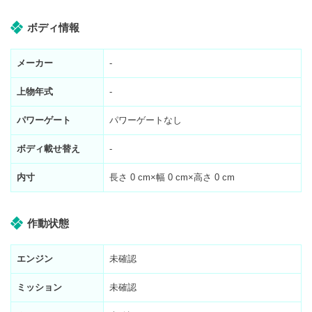
ボディ情報
メーカー
-
上物年式
-
パワーゲート
パワーゲートなし
ボディ載せ替え
-
内寸
長さ
0
cm×幅
0
cm×高さ
0
cm
作動状態
エンジン
未確認
ミッション
未確認