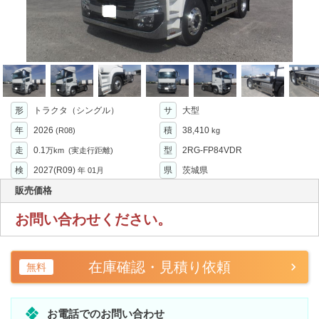
形
トラクタ（シングル）
サ
大型
年
2026
積
38,410
(R08)
kg
走
0.1
型
2RG-FP84VDR
万km
(実走行距離)
検
2027(R09)
県
茨城県
年
01月
販売価格
お問い合わせください。
在庫確認・見積り依頼
無料
お電話でのお問い合わせ