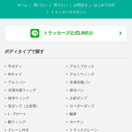
ホーム
買いたい
売りたい
お問合せ
はじめての方
トラッカーズマガジン
トラッカーズ公式LINE@
ボディタイプで探す
平ボディ
アルミブロック
Wキャブ
アルミウィング
アルミバン
冷凍冷蔵バン
冷凍冷蔵ウィング
保冷バン
保冷ウィング
土砂ダンプ
深ダンプ（土砂禁）
ローダーダンプ
L・Fゲート
幌車
幌ウィング
カーテン
クレーン付き
トラッククレーン