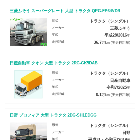
三菱ふそう スーパーグレート 大型 トラクタ QPG-FP64VDR
形状
トラクタ（シングル）
メーカー
三菱ふそう
年式
平成28/2016
年
走行距離
36.7
万km
(実走行距離)
日産自動車 クオン 大型 トラクタ 2RG-GK5DAB
形状
トラクタ（シングル）
メーカー
日産自動車
年式
令和7/2025
年
走行距離
0.1
万km
(実走行距離)
日野 プロフィア 大型 トラクタ 2DG-SH1EDGG
形状
トラクタ（シングル）
メーカー
日野
年式
平成31・令和元/2019
年