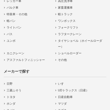
レッカー車
高圧洗浄車
バルク車
家畜運搬車
特装車・その他
軽トラック
軽バン
ワンボックス
ライトバン
フォークリフト
バス
ラフタークレーン
ユンボ
タイヤショベル（ホイールローダ
ー）
カニクレーン
ショベルローダー
アスファルトフィニッシャー
その他
メーカーで探す
日野
いすゞ
三菱ふそう
UDトラックス（日産）
トヨタ
日産自動車
ホンダ
マツダ