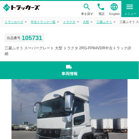
phone
language
menu
車を探す
電話
English
メニュー
トラッカーズ
中古トラック一覧
トラクタ
大型
三菱ふそう
三菱ふそう ス
105731
出品番号
三菱ふそう スーパーグレート 大型 トラクタ 2RG-FP84VDR中古トラック詳
細
local_shipping
車両情報