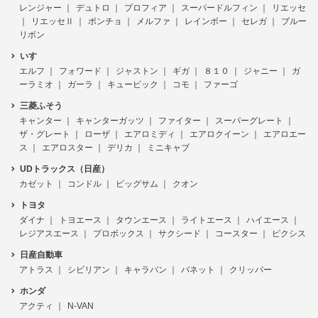
レンジャー
デュトロ
プロフィア
スーパードルフィン
リエッセ
リエッセⅡ
ポンチョ
メルファ
レインボー
セレガ
ブルー
リボン
いすゞ
エルフ
フォワード
ジャストン
ギガ
８１０
ジャニー
ガ
ーラミオ
ガーラ
キュービック
コモ
ファーゴ
三菱ふそう
キャンター
キャンターガッツ
ファイター
スーパーグレート
ザ・グレート
ローザ
エアロミディ
エアロクイーン
エアロエー
ス
エアロスター
デリカ
ミニキャブ
UDトラックス（日産）
カゼット
コンドル
ビッグサム
クオン
トヨタ
ダイナ
トヨエース
タウンエース
ライトエース
ハイエース
レジアスエース
プロボックス
サクシード
コースター
ピクシス
日産自動車
アトラス
シビリアン
キャラバン
バネット
クリッパー
ホンダ
アクティ
N-VAN