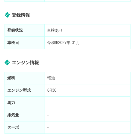
登録情報
登録状況
車検あり
車検日
令和9/2027年 01月
エンジン情報
燃料
軽油
エンジン型式
6R30
馬力
-
排気量
-
ターボ
-