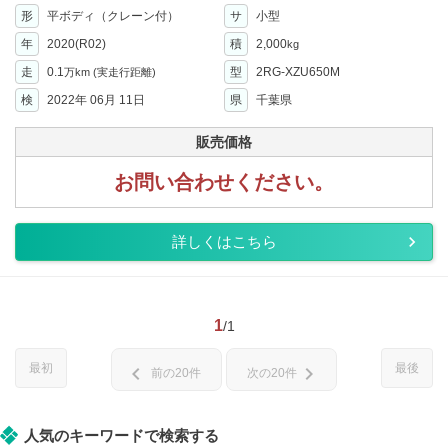
形
平ボディ（クレーン付）
サ
小型
年
2020(R02)
積
2,000
kg
走
0.1
型
2RG-XZU650M
万km
(実走行距離)
検
2022年 06月 11日
県
千葉県
販売価格
お問い合わせください。
詳しくはこちら
1
/1
最初
最後
chevron_left
chevron_right
前の20件
次の20件
人気のキーワードで検索する