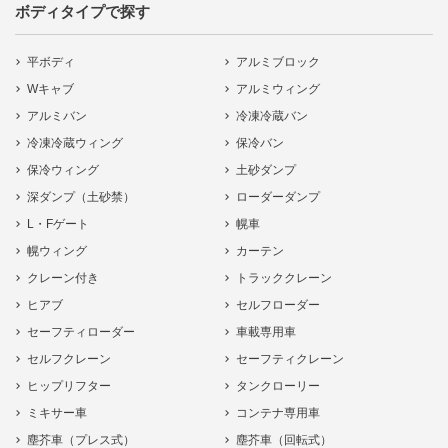
ボディタイプで探す
平ボディ
アルミブロック
Wキャブ
アルミウィング
アルミバン
冷凍冷蔵バン
冷凍冷蔵ウィング
保冷バン
保冷ウィング
土砂ダンプ
深ダンプ（土砂禁）
ローダーダンプ
L・Fゲート
幌車
幌ウィング
カーテン
クレーン付き
トラッククレーン
ヒアブ
セルフローダー
セーフティローダー
車載専用車
セルフクレーン
セーフティクレーン
ヒップリフター
タンクローリー
ミキサー車
コンテナ専用車
塵芥車（プレス式）
塵芥車（回転式）