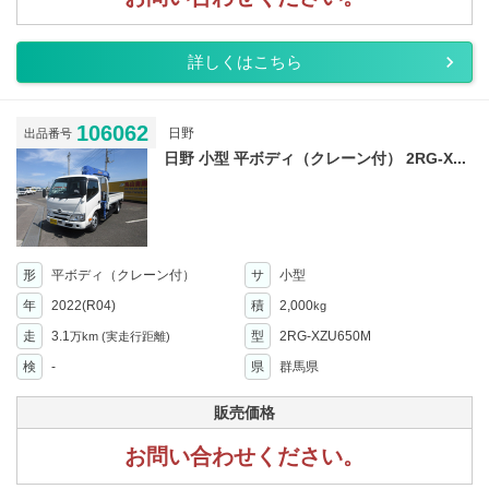
詳しくはこちら
106062
日野
出品番号
日野 小型 平ボディ（クレーン付） 2RG-X...
形
平ボディ（クレーン付）
サ
小型
年
2022(R04)
積
2,000
kg
走
3.1
型
2RG-XZU650M
万km
(実走行距離)
検
-
県
群馬県
販売価格
お問い合わせください。