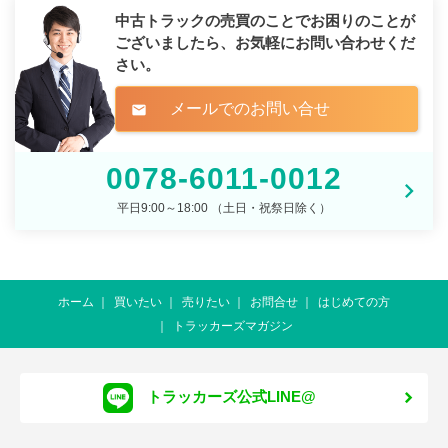
中古トラックの売買のことでお困りのことが
ございましたら、
お気軽にお問い合わせくだ
さい。
メールでのお問い合せ
mail
0078-6011-0012
平日9:00～18:00 （土日・祝祭日除く）
ホーム
買いたい
売りたい
お問合せ
はじめての方
トラッカーズマガジン
トラッカーズ公式LINE@