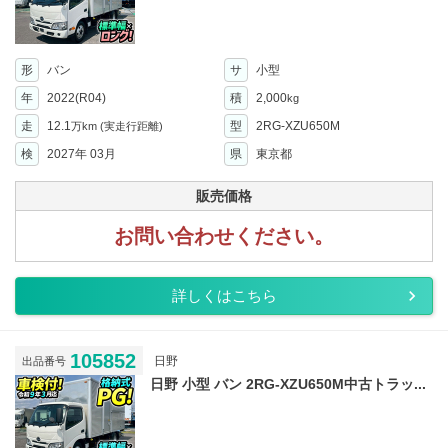
形
バン
サ
小型
年
2022(R04)
積
2,000
kg
走
12.1
型
2RG-XZU650M
万km
(実走行距離)
検
2027年 03月
県
東京都
販売価格
お問い合わせください。
詳しくはこちら
105852
日野
出品番号
日野 小型 バン 2RG-XZU650M中古トラッ...