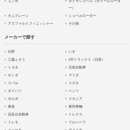
ユンボ
タイヤショベル（ホイールローダ
ー）
カニクレーン
ショベルローダー
アスファルトフィニッシャー
その他
メーカーで探す
日野
いすゞ
三菱ふそう
UDトラックス（日産）
トヨタ
日産自動車
ホンダ
マツダ
スバル
スズキ
ダイハツ
ベンツ
ボルボ
スカニア
東急
東邦車輛
花見台自動車
トレクス
トレモ
フルハーフ