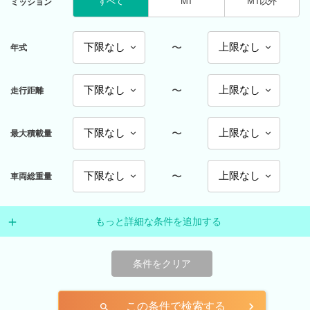
すべて
MT
MT以外
ミッション
〜
年式
〜
走行距離
〜
最大積載量
〜
車両総重量
もっと詳細な条件を追加する
条件をクリア
この条件で検索する
search