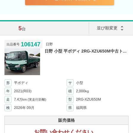
5
unfold_more
並び順変更
台
106147
日野
出品番号
日野 小型 平ボディ 2RG-XZU650M中古ト...
形
平ボディ
サ
小型
年
2021(R03)
積
2,000
kg
走
7.4
型
2RG-XZU650M
万km
(実走行距離)
検
2026年 09月
県
福岡県
販売価格
お問い合わせください。