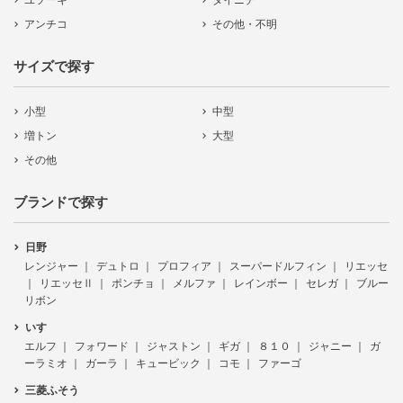
ユソーキ
ダイニチ
アンチコ
その他・不明
サイズで探す
小型
中型
増トン
大型
その他
ブランドで探す
日野
レンジャー
デュトロ
プロフィア
スーパードルフィン
リエッセ
リエッセⅡ
ポンチョ
メルファ
レインボー
セレガ
ブルー
リボン
いすゞ
エルフ
フォワード
ジャストン
ギガ
８１０
ジャニー
ガ
ーラミオ
ガーラ
キュービック
コモ
ファーゴ
三菱ふそう