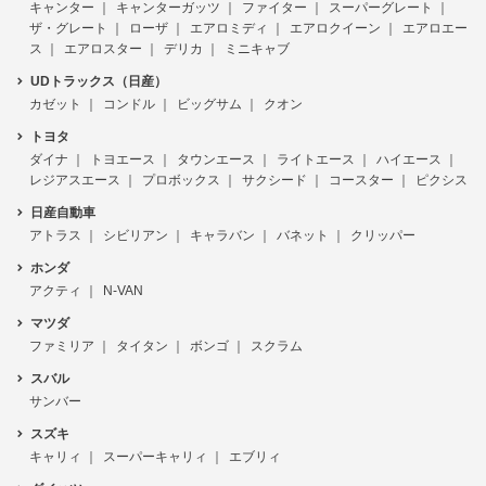
キャンター
キャンターガッツ
ファイター
スーパーグレート
ザ・グレート
ローザ
エアロミディ
エアロクイーン
エアロエー
ス
エアロスター
デリカ
ミニキャブ
UDトラックス（日産）
カゼット
コンドル
ビッグサム
クオン
トヨタ
ダイナ
トヨエース
タウンエース
ライトエース
ハイエース
レジアスエース
プロボックス
サクシード
コースター
ピクシス
日産自動車
アトラス
シビリアン
キャラバン
バネット
クリッパー
ホンダ
アクティ
N-VAN
マツダ
ファミリア
タイタン
ボンゴ
スクラム
スバル
サンバー
スズキ
キャリィ
スーパーキャリィ
エブリィ