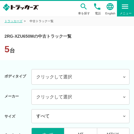
phone
language
menu
車を探す
電話
English
メニュー
トラッカーズ
中古トラック一覧
2RG-XZU650Mの中古トラック一覧
5
台
ボディタイプ
クリックして選択
メーカー
クリックして選択
サイズ