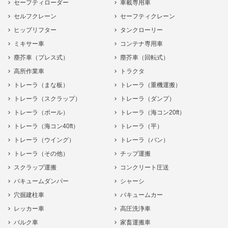
セーフティローダー
車載専用車
セルフクレーン
セーフティクレーン
ヒップリフター
タンクローリー
ミキサー車
コンテナ専用車
塵芥車（プレス式）
塵芥車（回転式）
高所作業車
トラクタ
トレーラ（まな板）
トレーラ（重機運搬）
トレーラ（スクラップ）
トレーラ（ダンプ）
トレーラ（ポール）
トレーラ（海コン20ft）
トレーラ（海コン40ft）
トレーラ（平）
トレーラ（ウイング）
トレーラ（バン）
トレーラ（その他）
チップ運搬
スクラップ運搬
コンクリート圧送
バキュームダンパー
シャーシ
穴掘建柱車
バキュームカー
レッカー車
高圧洗浄車
バルク車
家畜運搬車