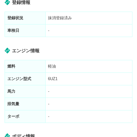
登録情報
登録状況
抹消登録済み
車検日
-
エンジン情報
燃料
軽油
エンジン型式
6UZ1
馬力
-
排気量
-
ターボ
-
ボディ情報