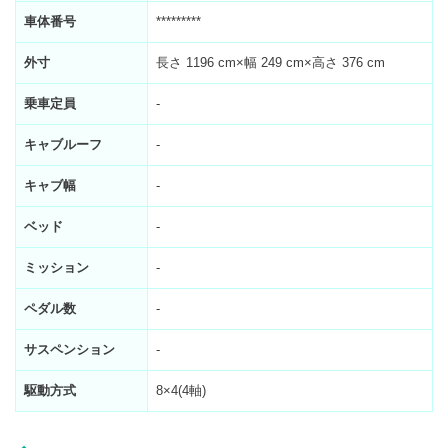
車体番号
*********
外寸
長さ 1196 cm×幅 249 cm×高さ 376 cm
乗車定員
-
キャブルーフ
-
キャブ幅
-
ベッド
-
ミッション
-
ペダル数
-
サスペンション
-
駆動方式
8×4(4軸)