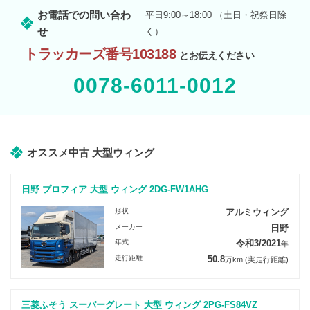
お電話での問い合わ
平日9:00～18:00 （土日・祝祭日除
せ
く）
トラッカーズ番号103188
とお伝えください
0078-6011-0012
オススメ中古 大型ウィング
日野 プロフィア 大型 ウィング 2DG-FW1AHG
形状
アルミウィング
メーカー
日野
年式
令和3/2021
年
走行距離
50.8
万km
(実走行距離)
三菱ふそう スーパーグレート 大型 ウィング 2PG-FS84VZ