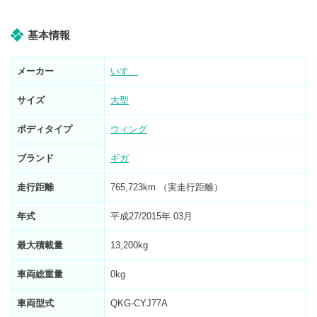
基本情報
メーカー
いすゞ
サイズ
大型
ボディタイプ
ウィング
ブランド
ギガ
走行距離
765,723km （実走行距離）
年式
平成27/2015年 03月
最大積載量
13,200kg
車両総重量
0kg
車両型式
QKG-CYJ77A