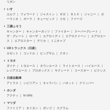
リボン
いすゞ
エルフ
フォワード
ジャストン
ギガ
８１０
ジャニー
ガ
ーラミオ
ガーラ
キュービック
コモ
ファーゴ
三菱ふそう
キャンター
キャンターガッツ
ファイター
スーパーグレート
ザ・グレート
ローザ
エアロミディ
エアロクイーン
エアロエー
ス
エアロスター
デリカ
ミニキャブ
UDトラックス（日産）
カゼット
コンドル
ビッグサム
クオン
トヨタ
ダイナ
トヨエース
タウンエース
ライトエース
ハイエース
レジアスエース
プロボックス
サクシード
コースター
ピクシス
日産自動車
アトラス
シビリアン
キャラバン
バネット
クリッパー
ホンダ
アクティ
N-VAN
マツダ
ファミリア
タイタン
ボンゴ
スクラム